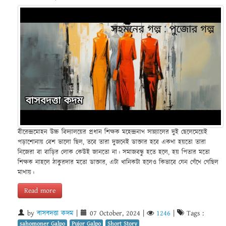
বীরেন্দ্রমোহন উচ্চ বিদ্যালয়ের প্রধান শিক্ষক মহেন্দ্রনাথ সান্ন্যালের দুই ছেলেমেয়েই
পড়াশোনায় বেশ ভালো ছিল, তবে তারা দুজনেই ডাক্তার হবে একথা হয়তো তারা
নিজেরা বা বাড়ির লোক কেউই জানতো না। সমাজবন্ধু হতে হলে, হয় পিতার মতো
শিক্ষক নাহলে ঠাকুরদার মতো ডাক্তার, এটা খানিকটা হলেও কিভাবে যেন গেঁথে গেছিল
মাথায়।
Read more
by
বাসবদত্তা কদম
|
07 October, 2024
|
1246
|
Tags :
sahomoner Galpo
Pujor Galpo
Short Story