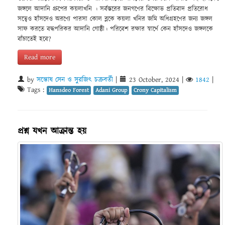
জঙ্গলে আদানি গ্রুপের কয়লাখনি । সর্বস্তরের জনগণের বিক্ষোভ প্রতিবাদ প্রতিরোধ
সত্বেও হাঁসদেও অরণ্যে পারসা কোল ব্লকে কয়লা খনির জমি অধিগ্রহণের জন্য জঙ্গল
সাফ করতে বদ্ধপরিকর আদানি গোষ্ঠী। পরিবেশ রক্ষার স্বার্থে কেন হাঁসদেও জঙ্গলকে
বাঁচাতেই হবে?
Read more
by
সন্তোষ সেন ও সুরজিৎ চক্রবর্তী
|
23 October, 2024
|
1842
|
Tags :
Hansdeo Forest
Adani Group
Crony Capitalism
প্রশ্ন যখন আক্রান্ত হয়