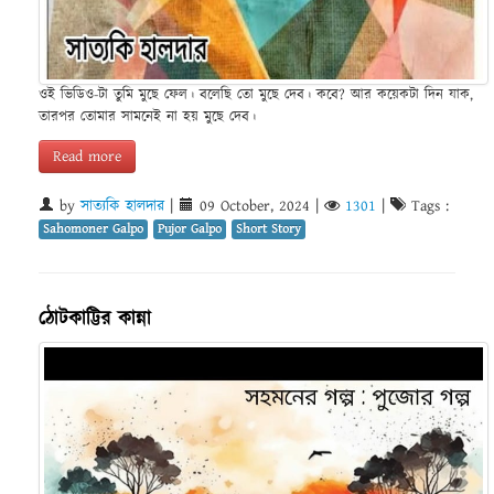
ওই ভিডিও-টা তুমি মুছে ফেল। বলেছি তো মুছে দেব। কবে? আর কয়েকটা দিন যাক,
তারপর তোমার সামনেই না হয় মুছে দেব।
Read more
by
সাত্যকি হালদার
|
09 October, 2024
|
1301
|
Tags :
Sahomoner Galpo
Pujor Galpo
Short Story
ঠোটকাট্টির কান্না