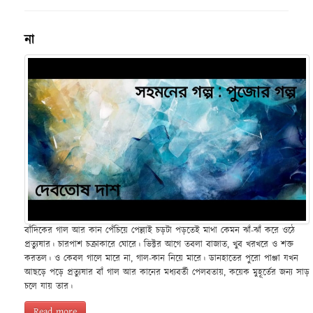
না
বাঁদিকের গাল আর কান পেঁচিয়ে পেল্লাই চড়টা পড়তেই মাথা কেমন ঝাঁ-ঝাঁ করে ওঠে
প্রত্যুষার। চারপাশ চক্রাকারে ঘোরে। ভিক্টর আগে তবলা বাজাত, খুব খরখরে ও শক্ত
করতল। ও কেবল গালে মারে না, গাল-কান নিয়ে মারে। ডানহাতের পুরো পাঞ্জা যখন
আছড়ে পড়ে প্রত্যুষার বাঁ গাল আর কানের মধ্যবর্তী পেলবতায়, কয়েক মুহূর্তের জন্য সাড়
চলে যায় তার।
Read more