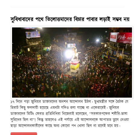
সুবিধাবাদের পথে তিলোত্তমাদের বিচার পাবার লড়াই সম্ভব নয়
১৭ দিনে পড়া জুনিয়র ডাক্তারদের অনশন আন্দোলন উঠল। মুখ্যমন্ত্রীর সঙ্গে বৈঠক যে
বিরাট কিছু ফলদায়ী হয়েছে এমনটা যদিও বলা যাচ্ছে না একেবারেই। জুনিয়র
ডাক্তারদের মিটিং ফেরত প্রতিনিধিরা নিজেরাই বলেছেন, “সরকারপক্ষের শরীরি-ভাষা
সুবিধের ছিল না”! কিন্তু তাহলেও এই পর্যায়ে এই আন্দোলনকে আপাতত তুলে নেওয়া
ছাড়া আন্দোলনকারীদের কাছে অন্য কোনো পথ খোলা ছিল না বলেই মনে হয়।