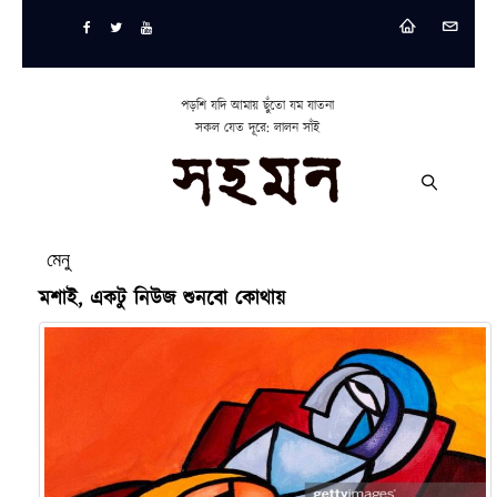
পড়শি যদি আমায় ছুঁতো যম যাতনা
সকল যেত দূরে: লালন সাঁই
মেনু
মশাই, একটু নিউজ শুনবো কোথায়