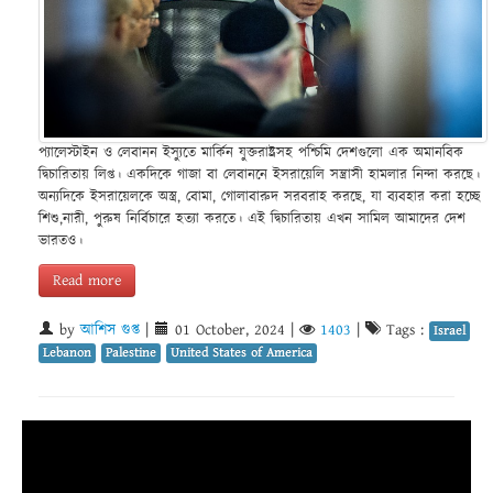
প্যালেস্টাইন ও লেবানন ইস্যুতে মার্কিন যুক্তরাষ্ট্রসহ পশ্চিমি দেশগুলো এক অমানবিক
দ্বিচারিতায় লিপ্ত। একদিকে গাজা বা লেবাননে ইসরায়েলি সন্ত্রাসী হামলার নিন্দা করছে।
অন্যদিকে ইসরায়েলকে অস্ত্র, বোমা, গোলাবারুদ সরবরাহ করছে, যা ব্যবহার করা হচ্ছে
শিশু,নারী, পুরুষ নির্বিচারে হত্যা করতে। এই দ্বিচারিতায় এখন সামিল আমাদের দেশ
ভারতও।
Read more
by
আশিস গুপ্ত
|
01 October, 2024
|
1403
|
Tags :
Israel
Lebanon
Palestine
United States of America