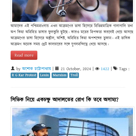
আমাদের এই পশ্চিমবাংলায় এখন আক্রমণের ভাষা হিসেবে বিভিন্নমাত্রিক গালাগালি তথা
অপ কিম্বা অবিহিত ভাষার ফুলঝুরি ছুটছে। কারও মতের বিপক্ষতা করলেই ধেয়ে আসছে
আক্রমণের ভাষা হিসেবে অশ্লীল, অশিষ্ট, অবিহিত কিম্বা অপশব্দের তুফান। এই ভাষিক
আক্রমণ অনেক সময় থ্রেট কালচারের সঙ্গে যুগলবন্দিত্বে ধেয়ে আসছে।
Read more
by
অশোক চট্টোপাধ্যায়
|
21 October, 2024
|
1422
|
Tags :
R G Kar Protest
Lenin
Marxism
Troll
সিভিক নিয়ে একচক্ষু আদালতের রোগ কি তবে অসাম্য?