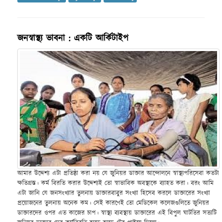
জনস্বাস্থ্য ভাবনা : একটি আর্কিটাইপ
আমার উদ্দেশ্য এটা প্রতিষ্ঠা করা নয় যে জুনিয়র ডাক্তার আন্দোলনে স্বাস্থ্যপরিসেবা কতটা
ক্ষতিগ্রস্ত। কর্ম বিরতি করার উদ্দেশ্যই তো স্বাভাবিক অবস্থাকে ব্যাহত করা। বরং আমি
এটা জানি যে জনসংখ্যার তুলনায় ডাক্তারবাবুর সংখ্যা হিসেব করলে ডাক্তারের সংখ্যা
প্রয়োজনের তুলনায় অনেক কম। সেই কারণেই তো মেডিকেল কলেজগুলিতে জুনিয়র
ডাক্তারদের ওপর এত কাজের চাপ। স্বাস্থ্য ব্যবস্থায় ডাক্তারের এই বিপুল ঘাটতির সত্যটি