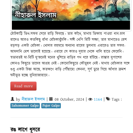
ঠোটকাট্টি ভিখ-সফর সেরে বাড়ি ফিরছে। তার কাঁখে, মাথায় ভিক্ষায় পাওয়া ধান-চাল
বাদেও আরও কতকিছু বাঁধা বোঁচকাবুঁচকি। সঙ্গী খেপি বিটি সজ্জা, তার মাথাতেও বেশ
বড়সড় একটা বোঁচকা। খোদার রহমতে অন্যান্য বারের তুলনায় এবারেও তার সফর-
আমদানি বেশ ভালোই হয়েছে। এবারে সে কারও দূয়ার থেকে খালি হাতে ফেরেনি।
স্বভাবতই মা-বিটি দু’জনেই মনের খুশিতে বাড়ির পথ ধরে হাঁটছে। রাস্তার দুপাশের
কোনও কিছুতে তাদের আগ্রহ নেই। কোনোকিছুতে কৌতূহল নেই। মাথায় বোঁচকার সঙ্গে
শুধু একটা চিন্তা আছে, কতক্ষণে বাড়ি পৌঁছাবে! কেননা, সূর্য ডুবে গিয়ে আঁধার ক্রমশ
ঘনীভূত হচ্ছে দুনিয়াজাহানে।
Read more
by
নীহারুল ইসলাম
|
08 October, 2024
|
1164
|
Tags :
Sahomoner Galpo
Pujor Galpo
রঙ লাগে ধূসরে