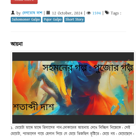
by
দেবতোষ দাশ
|
12 October, 2024
|
1594
|
Tags :
Sahomoner Galpo
Pujor Galpo
Short Story
আয়না
১. মেয়েটা মাঝে মাঝে বিলাসের পান-দোকানের আয়নায় দেখে নিচ্ছিল নিজেকে। সেই
মেয়েটা, প্যান্ডালের গায়ে হেলান দিয়ে যে মেয়ে ভিজছিল বৃষ্টিতে। মেয়ে নয়। মেয়েছেলে।