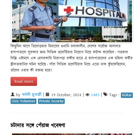
কিছুদিন আগে তিলোত্তমার বিচারের শুনানি চলাকালীন, দেশের সর্বোচ্চ আদালত
হাসপাতালে সুরক্ষার জন্য সিভিক ভলেন্টিয়ার নিয়োগ নিয়ে কটাক্ষ করেছিল। গতকাল
দিল্লি এইমসে এক বেসরকারি নিরাপত্তা রক্ষীর হাতে ঐ হাসপাতালের এক মহিলা কর্মীর
শ্লীলতাহানির ঘটনা ঘটেছে। যাঁরা সিভিক ভলেন্টিয়ার নিয়ে এতো নাক কুঁচকেছিলেন,
তাঁদের এবার কী বক্তব্য হবে?
Read more
by
বর্নালী মুখার্জী
|
19 October, 2024
|
1483
|
Tags :
RGKar
Civic Volunteer
Private Security
চটাদার সঙ্গে পেঁয়াজ গবেষণা