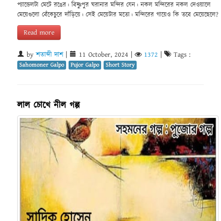
প্যান্ডেলটা মেটে রঙের। বিষ্ণুপুর ঘরানার মন্দির যেন। নকল মন্দিরের নকল দেওয়ালে
মেয়েগুলো বেঁকেচুরে দাঁড়িয়ে। সেই মেয়েটার মতো। মন্দিরের গায়েও কি তবে মেয়েছেলে?
Read more
by
শতাব্দী দাশ
|
11 October, 2024
|
1372
|
Tags :
Sahomoner Galpo
Pujor Galpo
Short Story
লাল চোখে নীল গল্প