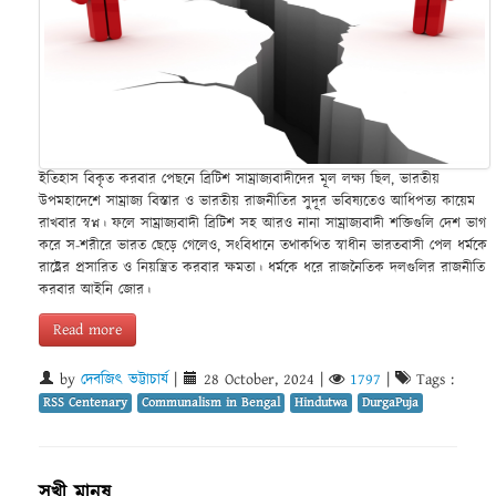
ইতিহাস বিকৃত করবার পেছনে ব্রিটিশ সাম্রাজ্যবাদীদের মূল লক্ষ্য ছিল, ভারতীয়
উপমহাদেশে সাম্রাজ্য বিস্তার ও ভারতীয় রাজনীতির সুদূর ভবিষ্যতেও আধিপত্য কায়েম
রাখবার স্বপ্ন। ফলে সাম্রাজ্যবাদী ব্রিটিশ সহ আরও নানা সাম্রাজ্যবাদী শক্তিগুলি দেশ ভাগ
করে স-শরীরে ভারত ছেড়ে গেলেও, সংবিধানে তথাকথিত স্বাধীন ভারতবাসী পেল ধর্মকে
রাষ্ট্রের প্রসারিত ও নিয়ন্ত্রিত করবার ক্ষমতা। ধর্মকে ধরে রাজনৈতিক দলগুলির রাজনীতি
করবার আইনি জোর।
Read more
by
দেবজিৎ ভট্টাচার্য
|
28 October, 2024
|
1797
|
Tags :
RSS Centenary
Communalism in Bengal
Hindutwa
DurgaPuja
সুখী মানুষ