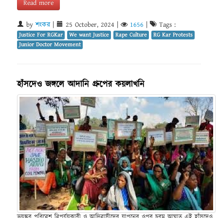
Read more
by
শংকর
|
25 October, 2024
|
1656
|
Tags :
Justice For RGKar
We want Justice
Rape Culture
RG Kar Protests
Junior Doctor Movement
হাঁসদেও জঙ্গলে আদানি গ্রুপের কয়লাখনি
ভয়ঙ্কর পরিবেশ বিপর্যয়কারী ও আদিবাসীদের যাপনের ওপর চরম আঘাত এই হাঁসদেও