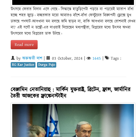
উৎসবে ফেরার নিদান এসে গেছে। সিদ্ধান্তে হাতুড়িপেটা পড়তে না পড়তেই ম্যারাপ বাঁধা
হচ্ছে শহর জুড়ে। বচ্ছরকার মতো আবারও বাঁশে-বাঁধা ফেস্টুনের বিজ্ঞাপনী ফ্লেক্সে মুখ
ঢাকছে পথঘাট।আধখানা মন বলছে জমি ছাড়ব না, বাকি আধখানা বলছে রোশনাই দেখব
না? এই যযৌ ন তস্থৌ-এর দাওয়াই দিয়েছেন মধ্যপন্থীরা, বিপ্লবের মধ্যে উৎসব অথবা
উৎসবের মধ্যে বিপ্লবের ডাক উঠছে।
Read more
by
অরুন্ধতী দাশ
|
03 October, 2024
|
1645
|
Tags :
RG Kar Justice
Durga Pujo
বেঞ্জামিন নেতানিয়াহু : মার্কিন যুক্তরাষ্ট্র, ব্রিটেন, ফ্রান্স, জার্মানির
তৈরী আজকের ফ্রাঙ্কেনস্টাইন