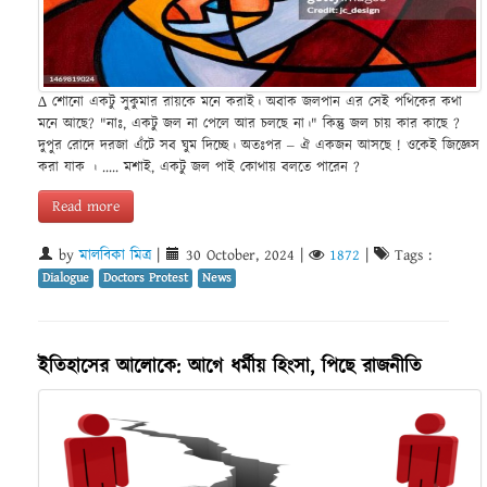
∆ শোনো একটু সুকুমার রায়কে মনে করাই। অবাক জলপান এর সেই পথিকের কথা
মনে আছে? "নাঃ, একটু জল না পেলে আর চলছে না।" কিন্তু জল চায় কার কাছে ?
দুপুর রোদে দরজা এঁটে সব ঘুম দিচ্ছে। অতঃপর ‒ ঐ একজন আসছে ! ওকেই জিজ্ঞেস
করা যাক । ..... মশাই, একটু জল পাই কোথায় বলতে পারেন ?
Read more
by
মালবিকা মিত্র
|
30 October, 2024
|
1872
|
Tags :
Dialogue
Doctors Protest
News
ইতিহাসের আলোকে: আগে ধর্মীয় হিংসা, পিছে রাজনীতি