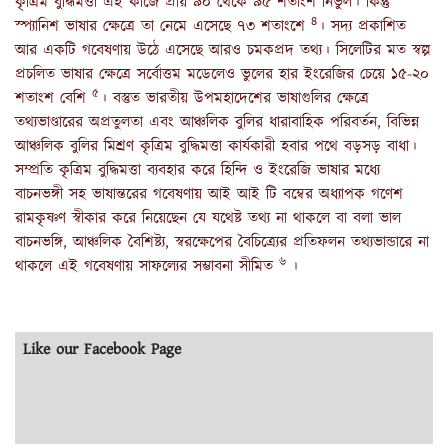
কৃত্রিম বুদ্ধিমত্তা এই কাজে প্রায় ৯০ থেকে ৯৫ শতাংশ নির্ভুল। কিন্তু
৪
স্প্যানিশ ভাষার ক্ষেত্রে তা নেমে এসেছে ৭৩ শতাংশে
। সদ্য প্রকাশিত
আর একটি গবেষণায় উঠে এসেছে আরও চমকপ্রদ তথ্য। সিলেটির মত স্বল্প
প্রচলিত ভাষার ক্ষেত্রে সর্বোত্তম মডেলেও ভুলের হার ইংরেজির চেয়ে ১৫-২০
৫
শতাংশ বেশি
। বস্তুত ভারতীয় উপমহাদেশের ভাষাগুলির ক্ষেত্রে
তথ্যভাণ্ডারের অপ্রতুলতা এবং আঞ্চলিক বুলির ধারাবাহিক পরিবর্তন, বিভিন্ন
আঞ্চলিক বুলির মিশ্রণ কৃত্রিম বুদ্ধিমত্তা কার্যকারী হবার পথে বড়সড় বাধা।
সম্প্রতি কৃত্রিম বুদ্ধিমত্তা ব্যবহার করে হিন্দি ও ইংরেজি ভাষার মধ্যে
বাচনভঙ্গী সহ ভাষান্তরের গবেষণায় আই আই টি বম্বের অধ্যাপক গণেশ
রামকৃষ্ণণ স্বীকার করে নিয়েছেন যে যথেষ্ট তথ্য না থাকলে বা বলা ভাল
বাচনভঙ্গি, আঞ্চলিক বৈশিষ্ট্য, স্বরক্ষেপের বৈচিত্র্যের প্রতিফলন তথ্যভান্ডারে না
৬
থাকলে এই গবেষণায় সাফল্যের সম্ভাবনা সীমিত
।
Like our Facebook Page