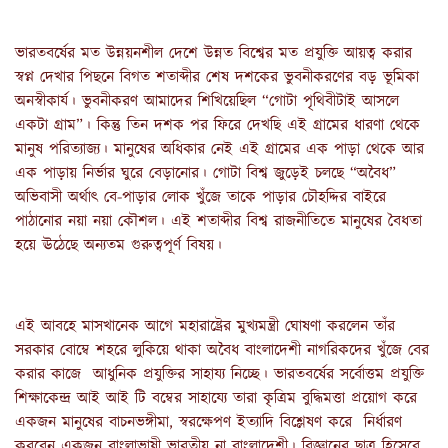
ভারতবর্ষের মত উন্নয়নশীল দেশে উন্নত বিশ্বের মত প্রযুক্তি আয়ত্ব করার
স্বপ্ন দেখার পিছনে বিগত শতাব্দীর শেষ দশকের ভুবনীকরণের বড় ভূমিকা
অনস্বীকার্য। ভুবনীকরণ আমাদের শিখিয়েছিল “গোটা পৃথিবীটাই আসলে
একটা গ্রাম”। কিন্তু তিন দশক পর ফিরে দেখছি এই গ্রামের ধারণা থেকে
মানুষ পরিত্যাজ্য। মানুষের অধিকার নেই এই গ্রামের এক পাড়া থেকে আর
এক পাড়ায় নির্ভার ঘুরে বেড়ানোর। গোটা বিশ্ব জুড়েই চলছে “অবৈধ”
অভিবাসী অর্থাৎ বে-পাড়ার লোক খুঁজে তাকে পাড়ার চৌহদ্দির বাইরে
পাঠানোর নয়া নয়া কৌশল। এই শতাব্দীর বিশ্ব রাজনীতিতে মানুষের বৈধতা
হয়ে ঊঠেছে অন্যতম গুরুত্বপূর্ণ বিষয়।
এই আবহে মাসখানেক আগে মহারাষ্ট্রের মুখ্যমন্ত্রী ঘোষণা করলেন তাঁর
সরকার বোম্বে শহরে লুকিয়ে থাকা অবৈধ বাংলাদেশী নাগরিকদের খুঁজে বের
করার কাজে আধুনিক প্রযুক্তির সাহায্য নিচ্ছে। ভারতবর্ষের সর্বোত্তম প্রযুক্তি
শিক্ষাকেন্দ্র আই আই টি বম্বের সাহায্যে তারা কৃত্রিম বুদ্ধিমত্তা প্রয়োগ করে
একজন মানুষের বাচনভঙ্গীমা, স্বরক্ষেপণ ইত্যাদি বিশ্লেষণ করে নির্ধারণ
করবেন একজন বাংলাভাষী ভারতীয় না বাংলাদেশী। বিজ্ঞানের ছাত্র হিসেবে