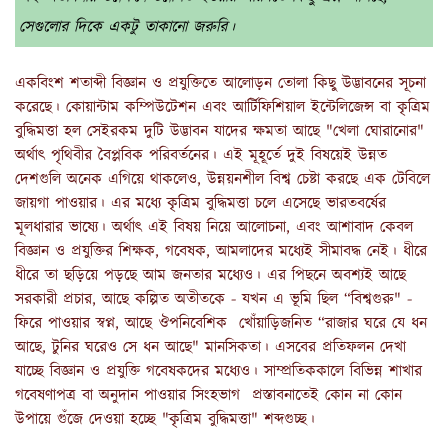
সেগুলোর দিকে একটু তাকানো জরুরি।
একবিংশ শতাব্দী বিজ্ঞান ও প্রযুক্তিতে আলোড়ন তোলা কিছু উদ্ভাবনের সূচনা
করেছে। কোয়ান্টাম কম্পিউটেশন এবং আর্টিফিশিয়াল ইন্টেলিজেন্স বা কৃত্রিম
বুদ্ধিমত্তা হল সেইরকম দুটি উদ্ভাবন যাদের ক্ষমতা আছে "খেলা ঘোরানোর"
অর্থাৎ পৃথিবীর বৈপ্লবিক পরিবর্তনের। এই মূহূর্তে দুই বিষয়েই উন্নত
দেশগুলি অনেক এগিয়ে থাকলেও, উন্নয়নশীল বিশ্ব চেষ্টা করছে এক টেবিলে
জায়গা পাওয়ার। এর মধ্যে কৃত্রিম বুদ্ধিমত্তা চলে এসেছে ভারতবর্ষের
মূলধারার ভাষ্যে। অর্থাৎ এই বিষয় নিয়ে আলোচনা, এবং আশাবাদ কেবল
বিজ্ঞান ও প্রযুক্তির শিক্ষক, গবেষক, আমলাদের মধ্যেই সীমাবদ্ধ নেই। ধীরে
ধীরে তা ছড়িয়ে পড়ছে আম জনতার মধ্যেও। এর পিছনে অবশ্যই আছে
সরকারী প্রচার, আছে কল্পিত অতীতকে - যখন এ ভূমি ছিল “বিশ্বগুরু" -
ফিরে পাওয়ার স্বপ্ন, আছে ঔপনিবেশিক খোঁয়াড়িজনিত “রাজার ঘরে যে ধন
আছে, টুনির ঘরেও সে ধন আছে" মানসিকতা। এসবের প্রতিফলন দেখা
যাচ্ছে বিজ্ঞান ও প্রযুক্তি গবেষকদের মধ্যেও। সাম্প্রতিককালে বিভিন্ন শাখার
গবেষণাপত্র বা অনুদান পাওয়ার সিংহভাগ প্রস্তাবনাতেই কোন না কোন
উপায়ে গুঁজে দেওয়া হচ্ছে "কৃত্রিম বুদ্ধিমত্তা" শব্দগুচ্ছ।