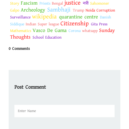
justice
Fascism
Story
Priests
Bengal
নারী
Sahomoner
Sambhaji
Archeology
Galpo
Trump
Noida Corruption
wikipedia
quarantine centre
Surveillance
Danish
Citizenship
Siddique
Indian Super league
Gita Press
Vasco De Gama
Sunday
Mathematics
Corona
whatsapp
Thoughts
School Education
0 Comments
Post Comment