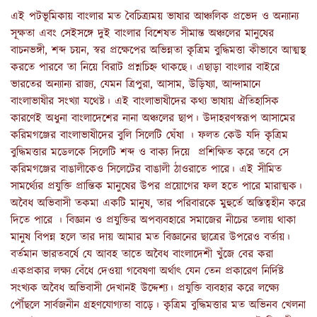
এই পটভূমিকায় বাংলার মত বৈচিত্র্যময় ভাষার আঞ্চলিক প্রভেদ ও অন্যান্য
সূক্ষতা এবং সেইসঙ্গে দুই বাংলার বিশেষত সীমান্ত অঞ্চলের মানুষের
বাচনভঙ্গী, শব্দ চয়ন, স্বর প্রক্ষেপের অভিন্নতা কৃত্রিম বুদ্ধিমত্তা কীভাবে আত্মস্থ
করতে পারবে তা নিয়ে বিরাট প্রশ্নচিহ্ন থাকছে। এছাড়া বাংলার বাইরে
ভারতের অন্যান্য রাজ্য, যেমন ত্রিপুরা, আসাম, উড়িষ্যা, আন্দামানে
বাংলাভাষীর সংখ্যা যথেষ্ট। এই বাংলাভাষীদের কথ্য ভাষায় ঐতিহাসিক
কারণেই অধুনা বাংলাদেশের নানা অঞ্চলের ছাপ। উদাহরণস্বরূপ আসামের
করিমগঞ্জের বাংলাভাষীদের বুলি সিলেটি ঘেঁষা । ফলত কেউ যদি কৃত্রিম
বুদ্ধিমত্তার মডেলকে সিলেটি শব্দ ও বাক্য দিয়ে প্রশিক্ষিত করে তবে সে
করিমগঞ্জের বাঙালীকেও সিলেটের বাঙালী ঠাওরাতে পারে। এই সীমিত
সামর্থ্যের প্রযুক্তি প্রান্তিক মানুষের উপর প্রয়োগের ফল হতে পারে মারাত্মক।
অবৈধ অভিবাসী তকমা একটি মানুষ, তার পরিবারকে মুহুর্তে অস্তিত্বহীন করে
দিতে পারে । বিজ্ঞান ও প্রযুক্তির অপব্যবহারে সমাজের নীচের তলায় থাকা
মানুষ বিপন্ন হলে তার দায় আমার মত বিজ্ঞানের ছাত্রের উপরেও বর্তায়।
বর্তমান ভারতবর্ষে যে আবহ তাতে অবৈধ বাংলাদেশী খুঁজে বের করা
একপ্রকার লক্ষ্য বেঁধে দেওয়া গবেষণা অর্থাৎ যেন তেন প্রকারেণ নির্দিষ্ট
সংখ্যক অবৈধ অভিবাসী দেখানই উদ্দেশ্য। প্রযুক্তি ব্যবহার করে লক্ষ্যে
পৌঁছলে সার্বজনীন গ্রহণযোগ্যতা বাড়ে। কৃত্রিম বুদ্ধিমত্তার মত অভিনব খেলনা