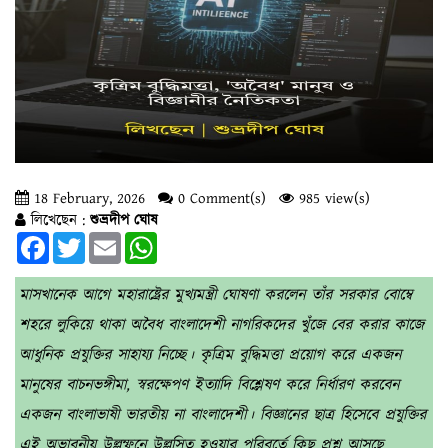
18 February, 2026
0 Comment(s)
985 view(s)
লিখেছেন :
শুভ্রদীপ ঘোষ
Facebook
Twitter
Email
WhatsApp
মাসখানেক আগে মহারাষ্ট্রের মুখ্যমন্ত্রী ঘোষণা করলেন তাঁর সরকার বোম্বে
শহরে লুকিয়ে থাকা অবৈধ বাংলাদেশী নাগরিকদের খুঁজে বের করার কাজে
আধুনিক প্রযুক্তির সাহায্য নিচ্ছে। কৃত্রিম বুদ্ধিমত্তা প্রয়োগ করে একজন
মানুষের বাচনভঙ্গীমা, স্বরক্ষেপণ ইত্যাদি বিশ্লেষণ করে নির্ধারণ করবেন
একজন বাংলাভাষী ভারতীয় না বাংলাদেশী। বিজ্ঞানের ছাত্র হিসেবে প্রযুক্তির
এই অভাবনীয় উল্লম্ফনে উল্লসিত হওয়ার পরিবর্তে কিছু প্রশ্ন আসছে,