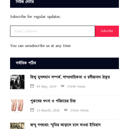
নিউজ লেটার
Subscribe for regular updates.
Subcribe
You can unsubscribe us at any time
সর্বাধিক পঠিত
হিন্দু মুসলমান সম্পর্ক, সাম্প্রদায়িকতা ও রবীন্দ্রনাথ ঠাকুর
09 May, 2019
37698 Views
পুরুষের খৎনা ও পরিচয়ের চিহ্ন
13 March, 2020
33564 Views
জম্মু গণহত্যা: স্মৃতির আড়ালে চলে যাওয়া ইতিহাস