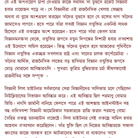
যে এই অপপ্রয়োগ চাপা দেওয়ার কাজে যথাযথ তা বুঝতে রকেট বিজ্ঞানী
হবার প্রয়োজন পড়ে না। যে বিজ্ঞানীরা এই রাজনৈতিক খেলায় স্বেচ্ছায়
অথবা না বুঝে অংশগ্রহণ করছেন তাঁদের বুঝতে হবে যে রক্তের দাগ তাঁদের
জামাতেও লাগবে। হতে পারে তাঁরা সত্যই বিজ্ঞান প্রযুক্তির একনিষ্ঠ সাধক
হিসেবে এই প্রকল্পের অংশ হয়েছেন। হতে পারে তাঁরা কেবল মাত্র
বিজ্ঞানমনস্কতা থেকে, প্রযুক্তির জগতে নতুন দিগন্তের দিশারী হবার প্রত্যাশায়
এই উদ্যোগে সামিল হয়েছেন। কিন্তু তাঁদের বুঝতে হবে আজকের পৃথিবীতে
বিজ্ঞান প্রযুক্তির একচ্ছত্র দখলদার রাষ্ট্র এবং তাদের চালক কর্পোরেটরা ।
তাঁদের আর্থিক, রাজনৈতিক লাভের বড় হাতিয়ার বিজ্ঞান প্রযুক্তির জগতে
মোড় ঘোরানো আবিষ্কারগুলি । সুতরাং কৃত্রিম বুদ্ধিমত্তার চর্চা ভীষণভাবেই
রাজনীতির সঙ্গে সম্পৃক্ত ।
বিজ্ঞানী লিসা মাইটনার সর্বকালের সেরা বিজ্ঞানীদের তালিকায় চলে গেছিলেন
নিউক্লিয়াসের বিভাজন আবিষ্কার করে। এই আবিষ্কার ছিল পরমাণু বোমার
ভিত্তি। নাৎসি জার্মানী বানিয়ে ফেলতে পারে এই আশঙ্কায় আইনস্টাইন সহ
বহু প্রথিতযশা বিজ্ঞানী আমেরিকান সরকারকে রাজি করান পরমাণু বোমা
তৈরির প্রকল্প ম্যানহাটান প্রজেক্টে। লিসা মাইটনার সেই প্রকল্পে সামিল হবার
আহবান প্রত্যাখ্যান করেছিলেন। তাঁর যুক্তি ছিল যে নিজের আবিষ্কারকে সভ্যতা
ধ্বংসের কাজে ব্যবহৃত হতে আটকানোর ক্ষমতা না থাকলেও তাতে