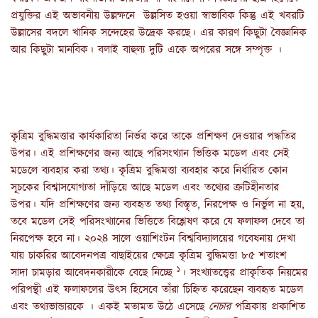
প্রযুক্তির এই অভাবনীয় উল্লম্ফনে উল্লসিত হওয়া স্বাভাবিক কিন্তু এই খবরটি
উল্লাসের বদলে খানিক সন্দেহের উদ্রেক করছে। এর কারণ কিছুটা বৈজ্ঞানিক
আর কিছুটা মানবিক। বলাই বাহুল্য দুটি একে অপরের সঙ্গে সম্পৃক্ত ।
কৃত্রিম বুদ্ধিমত্তার কার্যকারিতা নির্ভর করে তাকে প্রশিক্ষণ দেওয়ার পদ্ধতির
উপর। এই প্রশিক্ষণের জন্য আছে পরিসংখ্যান ভিত্তিক মডেল এবং সেই
মডেলে ব্যবহার করা তথ্য। কৃত্রিম বুদ্ধিমত্তা ব্যবহার করে নির্ধারিত কোন
সূচকের বিশ্বাসযোগ্যতা দাঁড়িয়ে আছে মডেল এবং তথ্যের ত্রুটিহীনতার
উপর। যদি প্রশিক্ষণের জন্য ব্যবহৃত তথ্য বিস্তৃত, নিরপেক্ষ ও নির্ভুল না হয়,
তবে মডেল সেই পরিসংখ্যানের ভিত্তিতে বিশ্লেষণ করে যে ফলাফল দেবে তা
নিরপেক্ষ হবে না। ২০২৪ সালে ওয়াশিংটন বিশ্ববিদ্যালয়ের গবেষনায় দেখা
যায় চাকরির আবেদনপত্র বাছাইয়ের ক্ষেত্রে কৃত্রিম বুদ্ধিমত্তা ৮৫ শতাংশ
১
সাদা চামড়ার আবেদনকারীকে বেছে নিচ্ছে
। সংখ্যাতত্ত্বের প্রাকৃতিক নিয়মের
পরিপন্থী এই ফলাফলের উৎস হিসেবে তাঁরা চিহ্নিত করেছেন ব্যবহৃত মডেল
এবং তথ্যভান্ডারকে । একই মতামত উঠে এসেছে
নেচার
পত্রিকায় প্রকাশিত