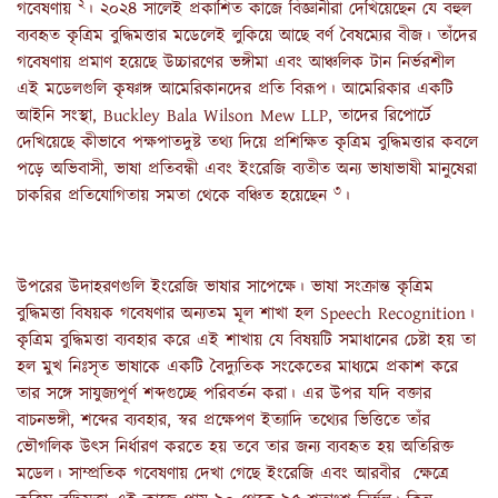
২
গবেষণায়
। ২০২৪ সালেই প্রকাশিত কাজে বিজ্ঞানীরা দেখিয়েছেন যে বহুল
ব্যবহৃত কৃত্রিম বুদ্ধিমত্তার মডেলেই লুকিয়ে আছে বর্ণ বৈষম্যের বীজ। তাঁদের
গবেষণায় প্রমাণ হয়েছে উচ্চারণের ভঙ্গীমা এবং আঞ্চলিক টান নির্ভরশীল
এই মডেলগুলি কৃষ্ণাঙ্গ আমেরিকানদের প্রতি বিরূপ। আমেরিকার একটি
আইনি সংস্থা, Buckley Bala Wilson Mew LLP, তাদের রিপোর্টে
দেখিয়েছে কীভাবে পক্ষপাতদুষ্ট তথ্য দিয়ে প্রশিক্ষিত কৃত্রিম বুদ্ধিমত্তার কবলে
পড়ে অভিবাসী, ভাষা প্রতিবন্ধী এবং ইংরেজি ব্যতীত অন্য ভাষাভাষী মানুষেরা
৩
চাকরির প্রতিযোগিতায় সমতা থেকে বঞ্চিত হয়েছেন
।
উপরের উদাহরণগুলি ইংরেজি ভাষার সাপেক্ষে। ভাষা সংক্রান্ত কৃত্রিম
বুদ্ধিমত্তা বিষয়ক গবেষণার অন্যতম মূল শাখা হল Speech Recognition।
কৃত্রিম বুদ্ধিমত্তা ব্যবহার করে এই শাখায় যে বিষয়টি সমাধানের চেষ্টা হয় তা
হল মুখ নিঃসৃত ভাষাকে একটি বৈদ্যুতিক সংকেতের মাধ্যমে প্রকাশ করে
তার সঙ্গে সাযুজ্যপূর্ণ শব্দগুচ্ছে পরিবর্তন করা। এর উপর যদি বক্তার
বাচনভঙ্গী, শব্দের ব্যবহার, স্বর প্রক্ষেপণ ইত্যাদি তথ্যের ভিত্তিতে তাঁর
ভৌগলিক উৎস নির্ধারণ করতে হয় তবে তার জন্য ব্যবহৃত হয় অতিরিক্ত
মডেল। সাম্প্রতিক গবেষণায় দেখা গেছে ইংরেজি এবং আরবীর ক্ষেত্রে