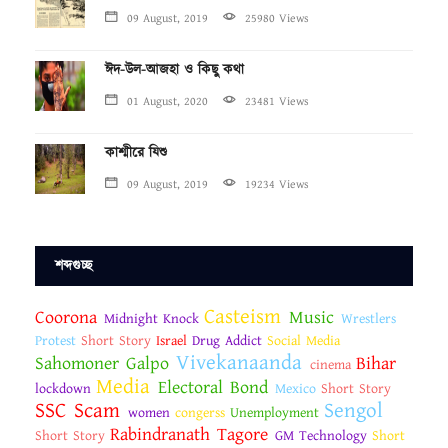
09 August, 2019
25980 Views
ঈদ-উল-আজহা ও কিছু কথা
01 August, 2020
23481 Views
কাশ্মীরে যিশু
09 August, 2019
19234 Views
শব্দগুচ্ছ
Casteism
Coorona
Music
Midnight Knock
Wrestlers
Protest
Short Story
Israel
Drug Addict
Social Media
Vivekanaanda
Sahomoner Galpo
Bihar
cinema
Media
Electoral Bond
lockdown
Mexico
Short Story
SSC Scam
Sengol
women
congerss
Unemployment
Rabindranath Tagore
Short Story
GM Technology
Short