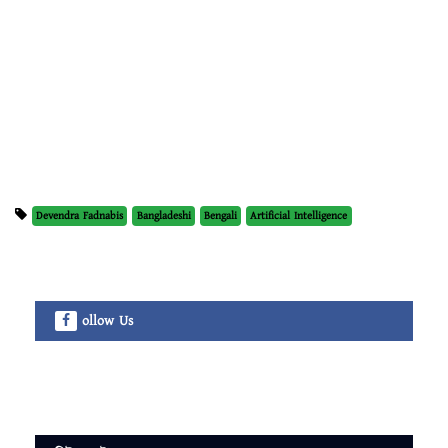
Devendra Fadnabis
Bangladeshi
Bengali
Artificial Intelligence
ollow Us