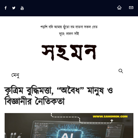
পড়শি যদি আমায় ছুঁতো যম যাতনা সকল যেত
দূরে: লালন সাঁই
মেনু
কৃত্রিম বুদ্ধিমত্তা, “অবৈধ” মানুষ ও
বিজ্ঞানীর নৈতিকতা