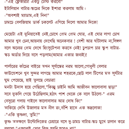
-"এই ফ্লেভারটা একটু টেস্ট করবো"
ইটালিয়ান বাটার-স্কচের দিকে ইশারা করলাম আমি।
-"অবশ্যই ম্যাডাম,এই নিন!"
চামচে বেলজিয়াম ডার্ক চকলেট এগিয়ে দিলো আমার দিকে!
মেয়েটা এই দুনিয়াতেই নেই,চোখে প্রেম প্ৰেম ঘোর, এই ঘোর লাগা চোখ
আমার খুব চেনা,আয়নায় দেখেছি অনেকবার ! বেশী আর ঘাঁটালাম না,সিঙ্গল
বলে অন্যের প্রেম দেখে হিংসুটেপনা করতে নেই! চুপচাপ চার স্কুপ বাটার-
স্কচ অর্ডার দিয়ে বসে পড়লাম(আমার একার জন্যই)!
পার্লারের কাঁচের বাইরে তখন সূর্যাস্তের নরম আলো,গোধূলী বেলার
ফাউন্ডেশনে খুব সুন্দর লাগছে আমার শহরকে,ছোট্ট লাল টিপের মত সূর্যটার
ঘুম পেয়েছে, হাই তুলছে বেচারা!
মনটা উদাস হয়ে গেছিলো,"কিচ্ছু চাইনি আমি আজীবন ভালোবাসা ছাড়া"
সবে দুকলি গেয়ে উঠেছিলাম,হঠাৎ পাশ থেকে কে বলে উঠলো-" এরম
বেসুরো গলায় গাইলে ভালোবাসার আর দোষ কি!"
তাকিয়ে দেখি উজালার মত নীল রং,বাঁশি হাতে এক ভদ্রলোক!
-"একি কৃষ্ণদা, তুমি?"
কৃষ্ণ ততক্ষণে উল্টোদিকের চেয়ারে বসে দু-চামচ বাটার-স্কচ মুখে চালান করে
বললো-"এজন্যেই তোর কিছু হয়নি,হবেও না!"