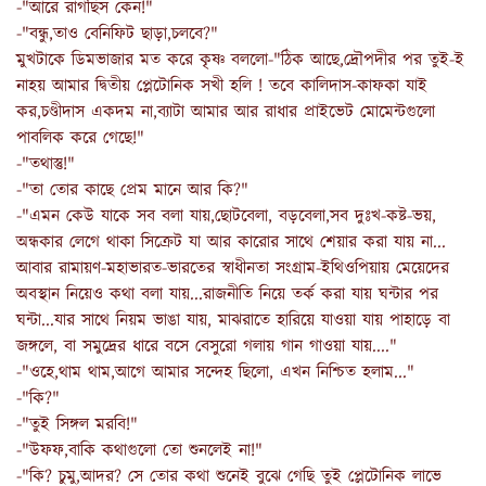
-"আরে রাগছিস কেন!"
-"বন্ধু,তাও বেনিফিট ছাড়া,চলবে?"
মুখটাকে ডিমভাজার মত করে কৃষ্ণ বললো-"ঠিক আছে,দ্রৌপদীর পর তুই-ই
নাহয় আমার দ্বিতীয় প্লেটোনিক সখী হলি ! তবে কালিদাস-কাফকা যাই
কর,চণ্ডীদাস একদম না,ব্যাটা আমার আর রাধার প্রাইভেট মোমেন্টগুলো
পাবলিক করে গেছে!"
-"তথাস্তু!"
-"তা তোর কাছে প্রেম মানে আর কি?"
-"এমন কেউ যাকে সব বলা যায়,ছোটবেলা, বড়বেলা,সব দুঃখ-কষ্ট-ভয়,
অন্ধকার লেগে থাকা সিক্রেট যা আর কারোর সাথে শেয়ার করা যায় না...
আবার রামায়ণ-মহাভারত-ভারতের স্বাধীনতা সংগ্রাম-ইথিওপিয়ায় মেয়েদের
অবস্থান নিয়েও কথা বলা যায়...রাজনীতি নিয়ে তর্ক করা যায় ঘন্টার পর
ঘন্টা...যার সাথে নিয়ম ভাঙা যায়, মাঝরাতে হারিয়ে যাওয়া যায় পাহাড়ে বা
জঙ্গলে, বা সমুদ্রের ধারে বসে বেসুরো গলায় গান গাওয়া যায়...."
-"ওহে,থাম থাম,আগে আমার সন্দেহ ছিলো, এখন নিশ্চিত হলাম..."
-"কি?"
-"তুই সিঙ্গল মরবি!"
-"উফফ,বাকি কথাগুলো তো শুনলেই না!"
-"কি? চুমু,আদর? সে তোর কথা শুনেই বুঝে গেছি তুই প্লেটোনিক লাভে