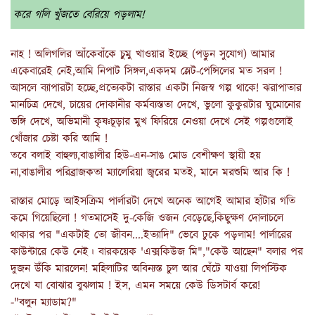
করে গলি খুঁজতে বেরিয়ে পড়লাম!
নাহ ! অলিগলির আঁকেবাঁকে চুমু খাওয়ার ইচ্ছে (পড়ুন সুযোগ) আমার
একেবারেই নেই,আমি নিপাট সিঙ্গল,একদম স্লেট-পেন্সিলের মত সরল !
আসলে ব্যাপারটা হচ্ছে,প্রত্যেকটা রাস্তার একটা নিজস্ব গল্প থাকে! ঝরাপাতার
মানচিত্র দেখে, চায়ের দোকানীর কর্মব্যস্ততা দেখে, ভুলো কুকুরটার ঘুমোনোর
ভঙ্গি দেখে, অভিমানী কৃষ্ণচূড়ার মুখ ফিরিয়ে নেওয়া দেখে সেই গল্পগুলোই
খোঁজার চেষ্টা করি আমি !
তবে বলাই বাহুল্য,বাঙালীর হিউ-এন-সাঙ মোড বেশীক্ষণ স্থায়ী হয়
না,বাঙালীর পরিব্রাজকতা ম্যালেরিয়া জ্বরের মতই, মানে মরশুমি আর কি !
রাস্তার মোড়ে আইসক্রিম পার্লারটা দেখে অনেক আগেই আমার হাঁটার গতি
কমে গিয়েছিলো ! গতমাসেই দু-কেজি ওজন বেড়েছে,কিছুক্ষণ দোলাচলে
থাকার পর "একটাই তো জীবন....ইত্যাদি" ভেবে ঢুকে পড়লাম! পার্লারের
কাউন্টারে কেউ নেই। বারকয়েক 'এক্সকিউজ মি","কেউ আছেন" বলার পর
দুজন উঁকি মারলেন! মহিলাটির অবিন্যস্ত চুল আর ঘেঁটে যাওয়া লিপস্টিক
দেখে যা বোঝার বুঝলাম ! ইস, এমন সময়ে কেউ ডিসটার্ব করে!
-"বলুন ম্যাডাম?"