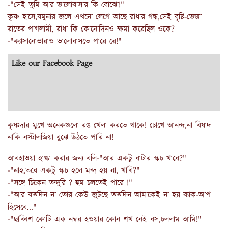
-"সেই তুমি আর ভালোবাসার কি বোঝো!"
কৃষ্ণ হাসে,যমুনার জলে এখনো লেগে আছে রাধার গন্ধ,সেই বৃষ্টি-ভেজা
রাতের পাগলামী, রাধা কি কোনোদিনও ক্ষমা করেছিল ওকে?
-"ক্যাসানোভারাও ভালোবাসতে পারে রে!"
Like our Facebook Page
কৃষ্ণদার মুখে অনেকগুলো রঙ খেলা করতে থাকে! চোখে আনন্দ,না বিষাদ
নাকি নস্টালজিয়া বুঝে উঠতে পারি না!
আবহাওয়া হাল্কা করার জন্য বলি-"আর একটু বাটার স্কচ খাবে?"
-"নাহ,তবে একটু স্কচ হলে মন্দ হয় না, খাবি?"
-"সঙ্গে চিকেন তন্দুরি ? হুম চলতেই পারে !"
-"আর যতদিন না তোর কেউ জুটছে ততদিন আমাকেই না হয় ব্যাক-আপ
হিসেবে..."
-"ছাব্বিশ কোটি এক নম্বর হওয়ার কোন শখ নেই বস,চললাম আমি!"