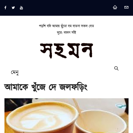
পড়শি যদি আমায় ছুঁতো যম যাতনা সকল যেত
দূরে: লালন সাঁই
মেনু
আমাকে খুঁজে দে জলফড়িং