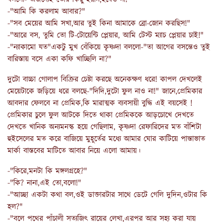
-"আমি কি করলাম আবার?"
-"সব মেয়ের আমি সখা,আর তুই কিনা আমাকে ব্রো-জোন করছিস!"
-"আরে বস, তুমি তো টি-টোয়েন্টি প্লেয়ার, আমি টেস্ট ম্যাচ প্লেয়ার চাই!"
-"ন্যাকামো যত"একটু মুখ বেঁকিয়ে কৃষ্ণদা বললো-"তা আগের বসন্তেও তুই
বারিস্তায় বসে একা কফি খাচ্ছিলি না?"
দুটো বাচ্চা গোলাপ বিক্রির চেষ্টা করছে অনেকক্ষণ ধরে! কাপল দেখলেই
মেয়েটাকে জড়িয়ে ধরে বলছে-"দিদি,দুটো ফুল নাও না!" জানে,প্রেমিকার
আবদার ফেলবে না প্রেমিক,কি মারাত্মক ব্যবসায়ী বুদ্ধি এই বয়সেই !
প্রেমিকার চুলে ফুল আটকে দিতে থাকা প্রেমিককে আড়চোখে দেখতে
দেখতে খানিক অন্যমনস্ক হয়ে গেছিলাম, কৃষ্ণদা রেফারিদের মত বাঁশিটা
হুইসেলের মত করে বাজিয়ে মুহূর্তের মধ্যে আমার ঘোর কাটিয়ে পান্তাভাত
মার্কা বাস্তবের মাটিতে আবার নিয়ে এলো আমায়।
-"কিরে,মনটা কি মঙ্গলগ্রহে?"
-"কি? নানা,এই তো,বলো!"
-"আচ্ছা একটা কথা বল,ওই ডাক্তারটার সাথে ডেটে গেলি দুদিন,ওটার কি
হল?"
-"বলে পথের পাঁচালী সত্যজিৎ রায়ের লেখা,এরপর আর সহ্য করা যায়