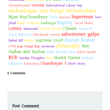
corona
Unemployment
International Labour Day
MohunBagan East Bengal Mohameddan
Superman
Bijan RoyChowdhury
Series
Rascism
love
Bigotry
jihad
India Vs Bharat
Eastbengal
Social Media
Lottery
Climate
Manuvaad
Farmers Protest
Azaadi Ka
sahomoner galpo
Amrit Mahotsab
Sohrabardi Avenue
Ravish Kumar
supreme court
Defeat BJP
Politics
philosophy
Beti
CPIM
Iran Tsrael War
Governor
Padhao Beti Bachao
Bihar Election 2025
Rahul Gandhi
RCB
Sheikh Hasina
Sunday Thoughts
State
Madrasa
Chandrayan 3
Education
Emergency
Short Story
0 Comments
Post Comment