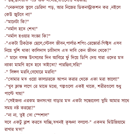
-"উহু,ডালভাত পার্ট অফ সংসার,এগুলোও দরকার!"
-"নেরুদাকে ভুলে ডেরিদা পড়, আর নিজের ডিকনস্ট্রাকশন কর ,নইলে
কেউ জুটবে না!"
-"মানেটা কি?"
-"নর্মাল হতে শেখ!"
-"নর্মাল হওয়ার সংজ্ঞা কি?"
-"একটা ঠিকঠাক ছেলে,স্টেবল জীবন,পার্লার-শপিং-রেস্তোরাঁ-গিফ্টস এসব
নিয়ে খুশি থাক! কালিদাস চন্ডীদাস এত দাবি কেন জীবন থেকে?"
-" মানে বসন্ত উৎসবের দিন আবিরে ফুঁ দিয়ে ডিপি দেয় যারা ওদের মত
ন্যাকা মামণি হতে হবে তাইতো? পারছিনা,সরি!"
-" সিঙ্গল মরবি,বেঘোরে মরবি!"
-"তোমার মত ওয়ো কালচারকে আপন করার থেকে একা মরা ভালো!"
-"খুব ক্লান্ত লাগে রে মাঝে মধ্যে, গল্পগুলো একই থাকে, শরীরগুলো শুধু
পাল্টে যায়!"
-"সেইজন্য এরকম জনসংখ্যা বাড়ার মত একটা সন্ধ্যেবেলা তুমি আমার সাথে
সময় নষ্ট করছো?"
-"না না, তুই তো স্পেশাল"
সবে একটু ব্লাশ করতে যাচ্ছি,তখনই কৃষ্ণদা বললো-" একদম মিউজিয়ামে
রাখার মত!"