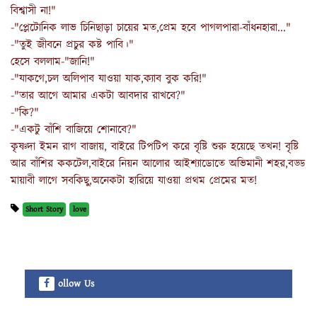
বিশ্বাসী না!"
-"প্লেটোনিক লাভ চিনিছাড়া চায়ের মত,প্রেম হবে পাগলপারা-বাঁধনহারা..."
-"তুই জীবনে প্রচুর কষ্ট পাবি।"
হেসে বললাম-"জানি!"
-"যাকগে,চল অলিপাব যাওয়া যাক,ক্যাব বুক করি!"
-"তার আগে আমার একটা আবদার রাখবে?"
-"কি?"
-"একটু বাঁশি বাজিয়ে শোনাবে?"
কৃষ্ণদা ইমন রাগ বাজায়, বাইরে টিপটিপ করে বৃষ্টি শুরু হয়েছে তখন! বৃষ্টি
আর বাঁশির ককটেল,বাইরে নিয়ন আলোর আইশ্যাডোতে অভিমানী শহর,বড্ড
মায়াবী লাগে সবকিছু,অনেকটা হারিয়ে যাওয়া প্রথম প্রেমের মত!
Short Story
love
ollow Us