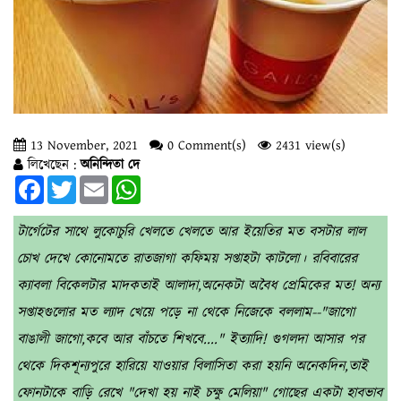
13 November, 2021
0 Comment(s)
2431 view(s)
লিখেছেন :
অনিন্দিতা দে
Facebook
Twitter
Email
WhatsApp
টার্গেটের সাথে লুকোচুরি খেলতে খেলতে আর ইয়েতির মত বসটার লাল
চোখ দেখে কোনোমতে রাতজাগা কফিময় সপ্তাহটা কাটলো। রবিবারের
ক্যাবলা বিকেলটার মাদকতাই আলাদা,অনেকটা অবৈধ প্রেমিকের মত! অন্য
সপ্তাহগুলোর মত ল্যাদ খেয়ে পড়ে না থেকে নিজেকে বললাম--"জাগো
বাঙালী জাগো,কবে আর বাঁচতে শিখবে...." ইত্যাদি! গুগলদা আসার পর
থেকে দিকশূন্যপুরে হারিয়ে যাওয়ার বিলাসিতা করা হয়নি অনেকদিন,তাই
ফোনটাকে বাড়ি রেখে "দেখা হয় নাই চক্ষু মেলিয়া" গোছের একটা হাবভাব