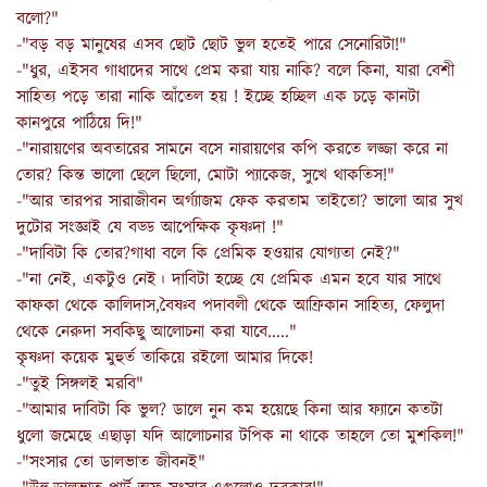
বলো?"
-"বড় বড় মানুষের এসব ছোট ছোট ভুল হতেই পারে সেনোরিটা!"
-"ধুর, এইসব গাধাদের সাথে প্রেম করা যায় নাকি? বলে কিনা, যারা বেশী
সাহিত্য পড়ে তারা নাকি আঁতেল হয় ! ইচ্ছে হচ্ছিল এক চড়ে কানটা
কানপুরে পাঠিয়ে দি!"
-"নারায়ণের অবতারের সামনে বসে নারায়ণের কপি করতে লজ্জা করে না
তোর? কিন্ত ভালো ছেলে ছিলো, মোটা প্যাকেজ, সুখে থাকতিস!"
-"আর তারপর সারাজীবন অর্গ্যাজম ফেক করতাম তাইতো? ভালো আর সুখ
দুটোর সংজ্ঞাই যে বড্ড আপেক্ষিক কৃষ্ণদা !"
-"দাবিটা কি তোর?গাধা বলে কি প্রেমিক হওয়ার যোগ্যতা নেই?"
-"না নেই, একটুও নেই। দাবিটা হচ্ছে যে প্রেমিক এমন হবে যার সাথে
কাফকা থেকে কালিদাস,বৈষ্ণব পদাবলী থেকে আফ্রিকান সাহিত্য, ফেলুদা
থেকে নেরুদা সবকিছু আলোচনা করা যাবে....."
কৃষ্ণদা কয়েক মুহুর্ত তাকিয়ে রইলো আমার দিকে!
-"তুই সিঙ্গলই মরবি"
-"আমার দাবিটা কি ভুল? ডালে নুন কম হয়েছে কিনা আর ফ্যানে কতটা
ধুলো জমেছে এছাড়া যদি আলোচনার টপিক না থাকে তাহলে তো মুশকিল!"
-"সংসার তো ডালভাত জীবনই"