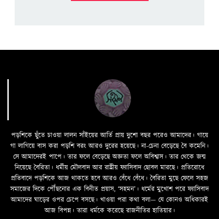
পড়শিকে ছুঁতে চাওয়া লালন সাঁইয়ের আর্তি প্রায় দুশো বছর পরেও আমাদের। গায়ে
গা লাগিয়ে বাস করা পড়শি বরং আরও দুরের হয়েছে। না-চেনা বেড়েছে বৈ কমেনি।
সে আমাদেরই পাপে। তার ফলে বেড়েছে অজ্ঞতা ফলে অবিশ্বাস। তার থেকে জন্ম
নিয়েছে বৈরিতা। ধর্মীয় মৌলবাদ আর রাষ্ট্রীয় ফ্যাসিবাদ ছোবল মারছে। প্রতিরোধে
প্রতিবাদে পড়শিকে আজ থাকতে হবে আরও বেঁধে বেঁধে। বৈরিতা মুছে ফেলে সহজ
সমাজের দিকে পৌঁছনোর এক বিনীত প্রয়াস, ‘সহমন’। ধর্মের মুখোশ পরে ফ্যাসিবাদ
আমাদের ঘাড়ের ওপর চেপে বসছে। খাওয়া পরা কথা বলা—­­ যে কোনও অধিকারই
আজ বিপন্ন। তারা ধর্মকে করেছে রাজনীতির হাতিয়ার।