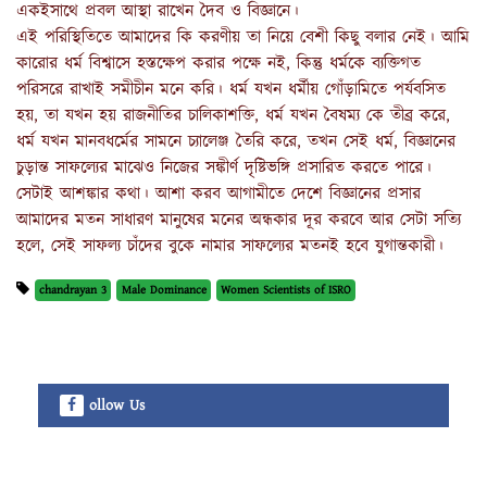
একইসাথে প্রবল আস্থা রাখেন দৈব ও বিজ্ঞানে।
এই পরিস্থিতিতে আমাদের কি করণীয় তা নিয়ে বেশী কিছু বলার নেই। আমি
কারোর ধর্ম বিশ্বাসে হস্তক্ষেপ করার পক্ষে নই, কিন্তু ধর্মকে ব্যক্তিগত
পরিসরে রাখাই সমীচীন মনে করি। ধর্ম যখন ধর্মীয় গোঁড়ামিতে পর্যবসিত
হয়, তা যখন হয় রাজনীতির চালিকাশক্তি, ধর্ম যখন বৈষম্য কে তীব্র করে,
ধর্ম যখন মানবধর্মের সামনে চ্যালেঞ্জ তৈরি করে, তখন সেই ধর্ম, বিজ্ঞানের
চুড়ান্ত সাফল্যের মাঝেও নিজের সঙ্কীর্ণ দৃষ্টিভঙ্গি প্রসারিত করতে পারে।
সেটাই আশঙ্কার কথা। আশা করব আগামীতে দেশে বিজ্ঞানের প্রসার
আমাদের মতন সাধারণ মানুষের মনের অন্ধকার দূর করবে আর সেটা সত্যি
হলে, সেই সাফল্য চাঁদের বুকে নামার সাফল্যের মতনই হবে যুগান্তকারী।
chandrayan 3
Male Dominance
Women Scientists of ISRO
ollow Us