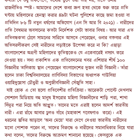
কথাটা যে শুধু একপেশে, তথ্যের ভুলে ভরা তাই নয়, এতে ওনার
রাজনীতিও স্পষ্ট। আমাদের দেশে কন্যা ভ্রুণ হত্যা থেকে শুরু করে প্রতি
ঘন্টায় মহিলাদের হেনস্থা করার ৪৯টা ঘটনা পুলিশের কাছে জমা হওয়া বা
প্রতিদিন ৮৬ টি নতুন ধর্ষণের অভিযোগ (এন সি আর বি ২০২১) - নারীদের
প্রতি বৈষম্যর অবসানের কতটা নির্দেশক সেটা ভাবার বিষয়। আর যারা এত
প্রতিবন্ধকতা ঠেলে সামনের সারিতে আসতে পেরেছেন, ওনার বক্তব্যর এই
অতিসরলীকরণ সেই নারীদের লড়াইকে উপেক্ষা করে না কি? এছাড়া
বাংলাদেশের অগ্রণী মহিলাদের কৃতিত্বকেও যে একেবারেই নস্যাৎ করে
দেওয়া হয়। সদ্য প্রকাশিত এক প্রতিবেদনের খবর এশিয়ার শীর্ষ ১০০
বিজ্ঞানীর তালিকায় স্থান পেয়েছেন বাংলাদেশের দুজন নারী বিজ্ঞানী। তাঁরা
হলেন ঢাকা বিশ্ববিদ্যালয়ের প্রাণিবিদ্যা বিভাগের অধ্যাপক গাউসিয়া
ওয়াহিদুন্নেসা চৌধুরী ও অণুজীববিজ্ঞানী সেঁজুতি সাহা।
যাই হোক এ তো হলো প্রতিবেশীর প্রতিক্রিয়া। আরেকটা পোস্টে দেখলাম
সোশ্যাল মিডিয়ায় বহু মানুষ ইসরোর মহিলা বিজ্ঞানীদের শাড়ি পরা, শাখা
সিঁদুর পরা নিয়ে অতি আপ্লুত। তাদের মতে এরাই হলেন আদর্শ ভারতীয়
নারী। এরা রাঁধে আবার চুলও বাঁধে (মহাকাশ গবেষণাও করে)। এই
ধরনের স্তুতির আড়ালে 'অন্য মেয়ে' যারা দেগে দেওয়া ভারতীয় নারীদের
মতো পোশাক পরেন না, তাদের বিরুদ্ধে ও নারীদের সমানাধিকার নিয়ে যারা
কথা বলেন, তাদের বিরুদ্ধে আক্রমণ শানানো হয়েছে। ফেসবুকে এক