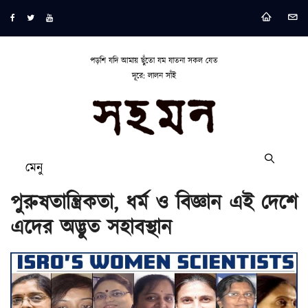
পড়শি যদি আমায় ছুঁতো যম যাতনা সকল যেত
দূরে: লালন সাঁই
মেনু
পুরুষতান্ত্রিকতা, ধর্ম ও বিজ্ঞান এই দেশে
এদের অদ্ভুত সহাবস্থান