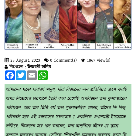
28 August, 2023
0 Comment(s)
1867 view(s)
লিখেছেন :
উজ্জয়নী হালিম
Facebook
Twitter
Email
WhatsApp
আমাদের মতো সাধারণ মানুষ, যাঁরা বিজ্ঞানের দান প্রতিনিয়ত গ্রহণ করছি
অথচ নিজেদের চারপাশে তৈরি করে রেখেছি অপবিজ্ঞান তথা কুসংস্কারের
পরিমণ্ডল, আর তার ভিত্তি ধর্ম তথা পুরুষতান্ত্রিক আচার, তাঁদের কি কিছু
পরিবর্তন হবে এই চন্দ্রযানের সফলতায় ? একদিকে প্রধানমন্ত্রী ইসরোতে
দাঁড়িয়ে, বিজ্ঞানের জয় গান করবেন, আর অন্যদিকে চাঁদের যে স্থানে
চন্দ্রযান অবতরণ করেছে, সেটিকে 'শিবশক্তি' নামকরণ করবেন, দুটো কি