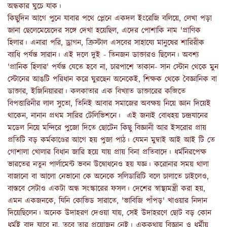
অন্ধকার ঘুচে যাক।
কিছুদিন আগে পুনে যাবার পথে প্লেনে একদল ইংরেজি বলিয়ে, লেখা পড়া
জানা ছেলেমেয়েদের সঙ্গে দেখা হয়েছিল, এদের পোশাকি নাম 'প্রাণিক
হিলার। এনারা পরি, ড্রাগন, ক্রিস্টাল এসবের সাহায্যে মানুষের শারিরীক
ব্যাধি পর্যন্ত সারান। এই দলে দুই - তিনজন ডাক্তারও ছিলেন। অবশ্য
'প্রানিক হিলার' পর্যন্ত যেতে হবে না, চারপাশে তাকান- সান স্টোন থেকে মুন
স্টোনের আঙটি পরিধান করে ঘুরছেন অনেকেই, শিক্ষক থেকে বৈজ্ঞানিক বা
ডাক্তার, ইঞ্জিনিয়াররা। কলকাতার এক বিখ্যাত ডাক্তারের কব্জিতে
বিপত্তারিনীর লাল সুতো, তিনিই আবার সমাজের অবক্ষয় নিয়ে জ্ঞান দিয়েই
থাকেন, নানান প্রথম সারির টেলিভিশনে। এই জন্যই বোধহয় চন্দ্রযানের
মডেল নিয়ে মন্দিরে পুজো দিতে ছোটেন কিছু বিজ্ঞানী আর ইসরোর প্রায়
প্রতিটি বড় কর্মকাণ্ডের আগে হয় পুজা পাঠ। যেমন মুম্বাই আই আই টি তে
গোশালা খোলার বিধান জারি হয়ে যায় প্রায় বিনা প্রতিবাদে। ধর্মনিরপেক্ষ
ভারতের নতুন পার্লামেন্ট ভবন উদ্বোধনেও হয় যজ্ঞ। করোনার সময় থালা
বাজানো বা আলো নেভানো কে অনেকে সলিডারিটি বলে চালাতে চাইলেও,
বাস্তবে সেটাও একটা অন্ধ সংস্কারের ফসল। দেশের স্বাস্থ্যমন্ত্রী করা হয়,
এমন একজনকে, যিনি কোভিড সারাতে, 'ভাবিজি পাঁপড়' খাওয়ার নিদান
দিয়েছিলেন। অনেক উদাহরণ দেওয়া যায়, সেই উদাহরণে ছোট বড় কোন
ধর্মই বাদ যাবে না, তবে তার প্রয়োজন নেই। এককথায় বিজ্ঞান ও ধর্মীয়