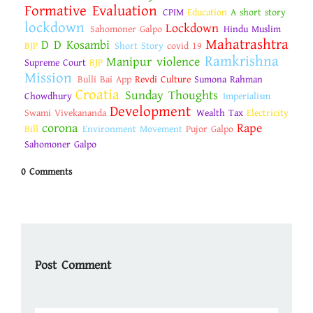
Formative Evaluation
CPIM
Education
A short story
lockdown
Lockdown
Sahomoner Galpo
Hindu Muslim
Mahatrashtra
D D Kosambi
BJP
Short Story
covid 19
Ramkrishna
Manipur violence
Supreme Court
BJP
Mission
Bulli Bai App
Revdi Culture
Sumona Rahman
Croatia
Sunday Thoughts
Chowdhury
Imperialism
Development
Swami Vivekananda
Wealth Tax
Electricity
corona
Rape
Bill
Environment Movement
Pujor Galpo
Sahomoner Galpo
0 Comments
Post Comment