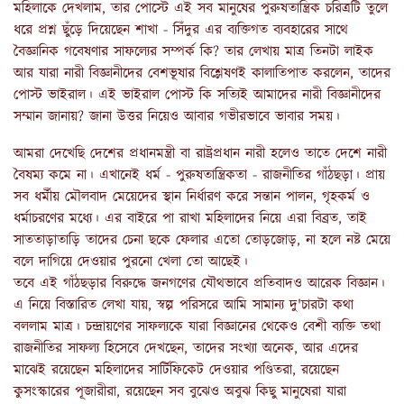
মহিলাকে দেখলাম, তার পোস্টে এই সব মানুষের পুরুষতান্ত্রিক চরিত্রটি তুলে
ধরে প্রশ্ন ছুঁড়ে দিয়েছেন শাখা - সিঁদুর এর ব্যক্তিগত ব্যবহারের সাথে
বৈজ্ঞানিক গবেষণার সাফল্যের সম্পর্ক কি? তার লেখায় মাত্র তিনটা লাইক
আর যারা নারী বিজ্ঞানীদের বেশভূষার বিশ্লেষণই কালাতিপাত করলেন, তাদের
পোস্ট ভাইরাল। এই ভাইরাল পোস্ট কি সত্যিই আমাদের নারী বিজ্ঞানীদের
সম্মান জানায়? জানা উত্তর নিয়েও আবার গভীরভাবে ভাবার সময়।
আমরা দেখেছি দেশের প্রধানমন্ত্রী বা রাষ্ট্রপ্রধান নারী হলেও তাতে দেশে নারী
বৈষম্য কমে না। এখানেই ধর্ম - পুরুষতান্ত্রিকতা - রাজনীতির গাঁঠছড়া। প্রায়
সব ধর্মীয় মৌলবাদ মেয়েদের স্থান নির্ধারণ করে সন্তান পালন, গৃহকর্ম ও
ধর্মাচরণের মধ্যে। এর বাইরে পা রাখা মহিলাদের নিয়ে এরা বিব্রত, তাই
সাততাড়াতাড়ি তাদের চেনা ছকে ফেলার এতো তোড়জোড়, না হলে নষ্ট মেয়ে
বলে দাগিয়ে দেওয়ার পুরনো খেলা তো আছেই।
তবে এই গাঁঠছড়ার বিরুদ্ধে জনগণের যৌথভাবে প্রতিবাদও আরেক বিজ্ঞান।
এ নিয়ে বিস্তারিত লেখা যায়, স্বল্প পরিসরে আমি সামান্য দু'চারটা কথা
বললাম মাত্র। চন্দ্রায়ণের সাফল্যকে যারা বিজ্ঞানের থেকেও বেশী ব্যক্তি তথা
রাজনীতির সাফল্য হিসেবে দেখছেন, তাদের সংখ্যা অনেক, আর এদের
মাঝেই রয়েছেন মহিলাদের সার্টিফিকেট দেওয়ার পণ্ডিতরা, রয়েছেন
কুসংস্কারের পূজারীরা, রয়েছেন সব বুঝেও অবুঝ কিছু মানুষেরা যারা