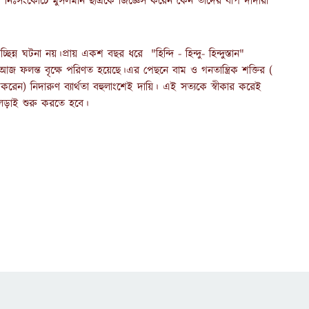
 নিঃসংকোচে মুসলমান ছাত্রকে জিজ্ঞেস করেন কেন তাদের বাপ দাদারা
িন্ন ঘটনা নয়।প্রায় একশ বছর ধরে "হিন্দি - হিন্দু- হিন্দুস্তান"
আজ ফলন্ত বৃক্ষে পরিণত হয়েছে।এর পেছনে বাম ও গনতান্ত্রিক শক্তির (
েন) নিদারুণ ব্যার্থতা বহুলাংশেই দায়ি। এই সত্যকে স্বীকার করেই
 লড়াই শুরু করতে হবে।