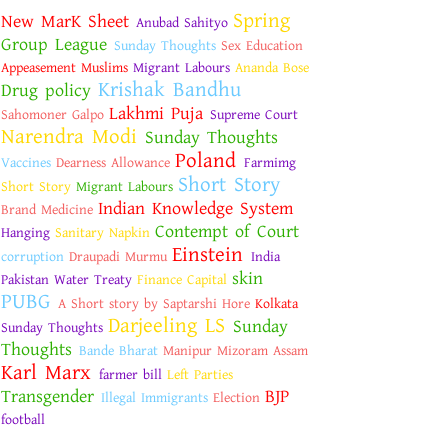
Spring
New MarK Sheet
Anubad Sahityo
Group League
Sunday Thoughts
Sex Education
Appeasement Muslims
Migrant Labours
Ananda Bose
Krishak Bandhu
Drug policy
Lakhmi Puja
Sahomoner Galpo
Supreme Court
Narendra Modi
Sunday Thoughts
Poland
Vaccines
Dearness Allowance
Farmimg
Short Story
Short Story
Migrant Labours
Indian Knowledge System
Brand Medicine
Contempt of Court
Hanging
Sanitary Napkin
Einstein
corruption
Draupadi Murmu
India
skin
Pakistan Water Treaty
Finance Capital
PUBG
A Short story by Saptarshi Hore
Kolkata
Darjeeling LS
Sunday
Sunday Thoughts
Thoughts
Bande Bharat
Manipur Mizoram Assam
Karl Marx
farmer bill
Left Parties
Transgender
BJP
Illegal Immigrants
Election
football