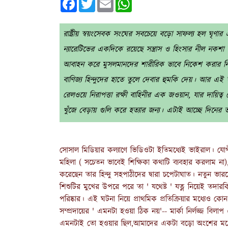
রাষ্ট্রীয় স্বয়ংসেবক সংঘের সবচেয়ে বড়ো সাফল্য হল ঘৃণার 
ন্যারেটিভের একদিকে রয়েছে সন্ত্রাস ও হিংসার নীল নকশ
আবাহন করে মুসলমানদের শারীরিক ভাবে নিকেশ করার নিদান
বাণিজ্য হিন্দুদের হাতে তুলে দেবার হুমকি দেয়। আর এই 
রেলওয়ে নিরাপত্তা রক্ষী বাহিনীর এক জওয়ান, যার দায়িত্
খুঁজে বেড়ায় গুলি করে হত্যার জন্য। এটাই আচ্ছে দিনের 
সোসাল মিডিয়ার কল্যাণে ভিডিওটা ইতিমধ্যেই ভাইরাল। যোগ
মহিলা ( সচেতন ভাবেই শিক্ষিকা কথাটি ব্যবহার করলাম না), নাম ত
করেছেন তার হিন্দু সহপাঠীদের দ্বারা চপেটাঘাত। নতুন ভা
শিশুটির মুখের উপরে পরে তা ' যথেষ্ট ' যত্ন নিয়েই তদারক
পরিষ্কার। এই ঘটনা নিয়ে প্রাথমিক প্রতিক্রিয়ার মধ্যেও কোন 
সম্প্রদায়ের ' এমনটা হওয়া ঠিক নয়'-- মার্কা নির্লজ্জ বিলা
এমনটাই তো হওয়ার ছিল,আমাদের একটা বড়ো অংশের মধ্যেই ত