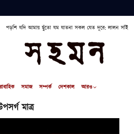
পড়শি যদি আমায় ছুঁতো যম যাতনা সকল যেত দূরে: লালন সাঁই
রাবাহিক
সমাজ
সম্পর্ক
দেশকাল
আরও
পসর্গ মাত্র