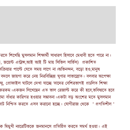
তে শিখেছি মুসলমান শিক্ষার্থী সাধারণ হিসাবে মেধাবী হতে পারে না।
 জয়েন্ট এন্ট্রান্স,আই আই টি মায় সিভিল সার্ভিস) প্রকাশিত
ক্রিয়ার পাল্টে যেতে সময় লাগে না।অভিনন্দন, বড়ো হও,মানুষ
বদলে জায়গা করে নেয় নিরবিচ্ছিন্ন ঘৃণার লাভাস্রোত। বলবার অপেক্ষা
্দু, প্রোফাইল ঘাটলে দেখা যাচ্ছে তাদের বেশিরভাগই প্রচলিত শিক্ষা
ষণ একরকম।একজন লিখেছেন এত ভাল রেজাল্ট করে কী হবে,ভবিষ্যতে হবে
বোমা বাঁধার কারিগর হওয়ার সম্ভাবনা।একটা বড় অংশের মতে মুসলমান
ু ভোট নিশ্চিত করতে এসব করানো হচ্ছে। যোগীরাজ থেকে ' প্রগতিশীল '
ক দ্বিমুখী ন্যারেটিভকে জনমানসে প্রতিষ্ঠিত করতে সমর্থ হওয়া। এই