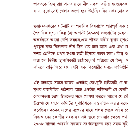
ভারতকে হিন্দু রাষ্ট্র বানাবার যে নীল নকশা রাষ্ট্রীয় স্ব
বা না বুঝে সেই খেলার অংশ হয়ে উঠেছি। বিষ ওগরানোর এ
মুজাফরনগরের ঘটনাটি সাম্প্রদায়িক বিষবাষ্পে পরিপূর্ণ এক 
পৈশাচিক দৃশ্য। কিন্তু ১৫ আগস্ট (২০২৩) গুজরাটের মেহসানা
অন্তর্বস্তুতে আরো বেশি ভয়ঙ্কর,এক শীতল রাষ্ট্রীয় ঘৃণার নৃশ
পুরষ্কৃত করা বিদ্যালয়ে দীর্ঘ দিন ধরে চলে আসা এক প্র
দশম শ্রেণিতে প্রথম হওয়া ছাত্রী হিসাবে ডাকা হবে। কিন্তু 
করা হল দ্বিতীয় স্থানাধিকারী ছাত্রীকে,ধর্ম পরিচয়ে যে হিন
কাঁদতে বাড়ি ফিরে যায়।এটা এক কিশোরীর মননে প্রাতিষ্ঠানিক
এই চন্দ্রাহত সময়ে আমরা এতটাই বোধবুদ্ধি হারিয়েছি যে
ঘৃণার রাজনীতির পাঠশালা আজ এতটাই শক্তিশালী যে কেন্দ্রীয় সংখ
লোকসভায় চরম ঔদ্ধত্যের সঙ্গে ঘোষণা করতে পারেন যে মৌল
উল্লেখ্য যে সাচার কমিটির সুপারিশকে বাস্তবায়িত করার লক্ষ্
করেছিল। ২০২২ সালের নভেম্বর মাসে প্রথম থেকে অষ্টম শ্রেণ
সিদ্ধান্ত নেয় কেন্দ্রীয় সরকার। এই তুলে দেওয়ার ক্ষেত্রে
২০০৮ সালেই গুজরাট সরকার সংখ্যালঘুদের জন্য সমস্ত বৃত্ত