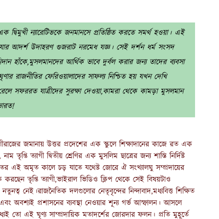
এক দ্বিমুখী ন্যারেটিভকে জনমানসে প্রতিষ্ঠিত করতে সমর্থ হওয়া। এই
া যার আদর্শ উদাহরণ গুজরাট নরমেধ যজ্ঞ। সেই দর্শন ধর্ম সংসদ
 হাঁকে,মুসলমানদের আর্থিক ভাবে দুর্বল করার জন্য তাদের ব্যবসা
ঘৃণার রাজনীতির ফেরিওয়ালাদের সাফল্য নিশ্চিত হয় যখন দেখি
ব রেলে সফররত যাত্রীদের সুরক্ষা দেওয়া,কামরা থেকে কামড়া মুসলমান
ভারত!
ীরাজের জমানায় উত্তর প্রদেশের এক স্কুলে শিক্ষাদানের কাজে রত এক
ৃপ্তি ত্যাগী দ্বিতীয় শ্রেণির এক মুসলিম ছাত্রের জন্য শাস্তি নির্দিষ্ট
রতের এই অমৃত কালে চড় যাতে যথেষ্ট জোরে ঐ সংখ্যালঘু সম্প্রদায়ের
ি করছেন তৃপ্তি ত্যাগী,ভাইরাল ভিডিও ক্লিপ থেকে সেই বিষয়টাও
নতুনত্ব নেই।রাজনৈতিক দলগুলোর নেতৃবৃন্দের নিন্দাবাদ,মধ্যবিত্ত শিক্ষিত
প এবং অবশ্যই প্রশাসনের ব্যবস্থা নেওয়ার শূন্য গর্ভ আস্ফালন। আসলে
ো এই ঘৃণ্য সাম্প্রদায়িক মতাদর্শের জোরদার ফলন। প্রতি মুহূর্তে