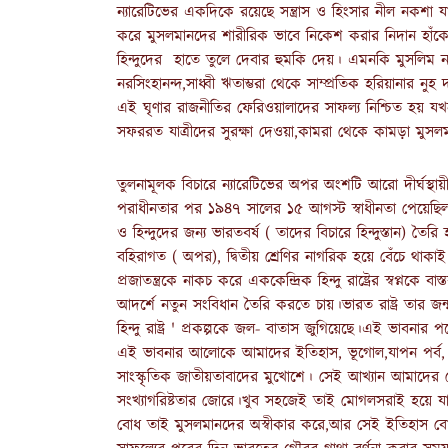
ন্যারেটিভের একদিকে রয়েছে সন্ত্রাস ও হিংসার নীল নকশা
করে মুসলমানদের শারীরিক ভাবে নিকেশ করার নিদান হাঁকে,ম
হিন্দুদের হাতে তুলে দেবার হুমকি দেয়। এমনকি মুসলিম 
নরসিংহানন্দ,সাধ্বী ঋতাম্ভরা থেকে সাম্প্রতিক হরিয়ানার নুহ 
এই ঘৃণার রাজনীতির ফেরিওয়ালাদের সাফল্য নিশ্চিত হয় যখন
সফররত যাত্রীদের সুরক্ষা দেওয়া,কামরা থেকে কামড়া মুসলম
তুলনামূলক বিচারে ন্যারেটিভের অপর অংশটি আরো দীর্ঘস্
পরাধীনতার পর ১৯৪৭ সালের ১৫ আগস্ট স্বাধীনতা পেয়েছিল এ
ও হিন্দুদের জন্য ভারতবর্ষ ( তাদের বিচারে হিন্দুস্তান)
বহিরাগত ( অপর), দ্বিতীয় শ্রেণির নাগরিক হয়ে বেঁচে থাকাই ম
প্রজাতন্ত্রকে নাকচ করে এককেন্দ্রিক হিন্দু রাষ্ট্রের স্বপ্
আদর্শে নতুন সংবিধান তৈরি করতে চায়।ভারত রাষ্ট্র তার জন্
হিন্দু রাষ্ট্র ' প্রকল্পকে জল- বাতাস জুগিয়েছে।এই ভাব
এই ভাবনার আলোকে আমাদের ইতিহাস, ভূগোল,যাপন পর্ব, ব
সাংস্কৃতিক জাতীয়তাবাদের মুখোশে। সেই আখ্যান আমাদের দ
সংখ্যাগরিষ্টতার জোরে।খুব সহজেই তাই মোগলসরাই হয়ে য
বোধ তাই মুসলমানদের অস্বীকার করে,আর সেই ইতিহাস বোধে প্