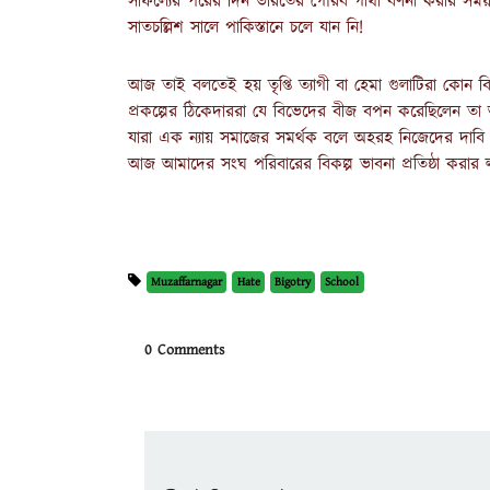
সাফল্যের পরের দিন ভারতের গৌরব গাথা বর্ণনা করার সময়
সাতচল্লিশ সালে পাকিস্তানে চলে যান নি!
আজ তাই বলতেই হয় তৃপ্তি ত্যাগী বা হেমা গুলাটিরা কোন বিচ্ছ
প্রকল্পের ঠিকেদাররা যে বিভেদের বীজ বপন করেছিলেন তা 
যারা এক ন্যায় সমাজের সমর্থক বলে অহরহ নিজেদের দাবি কর
আজ আমাদের সংঘ পরিবারের বিকল্প ভাবনা প্রতিষ্ঠা করার
Muzaffarnagar
Hate
Bigotry
School
0 Comments