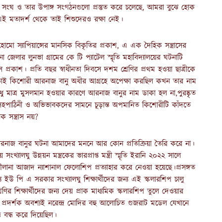
য়ংসেবক সংঘ ও তার উপাঙ্গ সংগঠনগুলো প্রস্তুত করে চলেছে, আমরা বুঝে হোক
ই মতাদর্শ থেকে তাই শিশুদেরও রক্ষা নেই।
হোমো স্যাপিয়ান্সের মানসিক বিকৃতির প্রকাশ, এ এক দৈহিক সন্ত্রাসের
 জেলার লুনভা গ্রামের কে টি প্যাটেল স্মৃতি মহাবিদ্যালয়ের ঘটনাটি
ংস প্রকাশ। প্রতি বছর স্বাধীনতা দিবসে দশম শ্রেণির প্রথম হওয়া ছাত্রীকে
থা।তাই কিশোরী আরনাজ বানু অধীর আগ্রহে অপেক্ষা করছিল কখন তার নাম
শুধু মাত্র মুসলমান হওয়ার কারণে আরনাজ বানুর নাম ডাকা হল না,পুরষ্কৃত
্দু। সহপাঠিনী ও অভিভাবকদের সামনে চূড়ান্ত অপমানিত কিশোরীটি কাঁদতে
 সন্ত্রাস নয়?
 আরনাজ বানুর ঘটনা আমাদের মননে আর কোন প্রতিক্রিয়া তৈরি করে না।
্যালঘু উন্নয়ন মন্ত্রকের ভারপ্রাপ্ত মন্ত্রী স্মৃতি ইরানি ২০২২ সালে
ানা আজাদ ন্যাশানাল ফেলোশিপ প্রত্যাহার করে নেওয়া হয়েছে।প্রসঙ্গত
যে ইউ পি এ সরকার সংখ্যালঘু শিক্ষার্থীদের জন্য এই স্কলারশিপ চালু
ির শিক্ষার্থীদের জন্য দেয় প্রাক মাধ্যমিক স্কলারশিপ তুলে দেওয়ার
 পথ প্রদর্শক অবশ্যই নরেন্দ্র মোদির বহু আলোচিত গুজরাট মডেল যেখানে
ি বন্ধ করে দিয়েছিল।