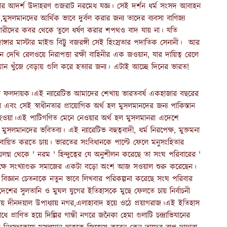
 যার আদর্শ উদাহরণ গুজরাট নরমেধ যজ্ঞ। সেই দর্শন ধর্ম সংসদ আবাহন
ুসলমানদের আর্থিক ভাবে দুর্বল করার জন্য তাদের ব্যবসা বাণিজ্য
নারীদের কবর থেকে তুলে ধর্ষণ করার শপথও বাদ যায় না। যতি
দাঙ্গার মাস্টার মাইন্ড বিট্টু বজরঙ্গী সেই হিংস্রতার পদাতিক সেনানী। আর
 দেখি রেলওয়ে নিরাপত্তা রক্ষী বাহিনীর এক জওয়ান, যার দায়িত্ব রেলে
ান খুঁজে বেড়ায় গুলি করে হত্যার জন্য। এটাই আচ্ছে দিনের ভারত!
থায়ী ফলদায়ক।এই ন্যারেটিভ আমাদের শেখায় ভারতবর্ষ একহাজার বছরের
বং সেই স্বাধীনতার প্রায়োগিক অর্থ হল মুসলমানদের জন্য পাকিস্তান
 তৈরি হওয়া।এই পাটিগণিত মেনে নেওয়ার অর্থ হল মুসলমানরা এদেশে
ুসলমানদের ভবিতব্য। এই ন্যারেটিভ বহুত্ববাদী, ধর্ম নিরপেক্ষ, মুক্তমনা
নকে বাস্তবায়িত করতে চায়। ভারতের সংবিধানকে পাল্টে ফেলে মনুসংহিতার
মলগ্ন থেকে ' নরম ' হিন্দুত্বের যে অনুশীলন করেছে তা সংঘ পরিবারের '
নার পক্ষে সংখ্যাগুরু সমাজের একটা বড়ো অংশ আজ সওয়াল শুরু করেছেন।
িজ্ঞান চেতনাকে নতুন ভাবে লিখবার পরিকল্পনা করেছে সংঘ পরিবার
েশের সুলতানি ও মুঘল যুগের ইতিহাসকে মুছে ফেলতে চায় নির্বাচনী
ায় দীনদয়াল উপাধ্যায় নগর,এলাহাবাদ হয়ে ওঠে প্রয়াগরাজ।এই ইতিহাস
রাণিত হয়ে দিল্লির গান্ধী নগরে জনৈকা হেমা গুলাটি চন্দ্রাভিযানের