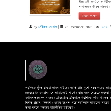
ধীরে এই সংগঠনে কমিউনিস্ট 
সম্পাদকের জীবন আলেখ্য।
Read more
by
সৌভিক ঘোষাল
|
26 December, 2025
|
1487
|
পড়শিকে ছুঁতে চাওয়া লালন সাঁইয়ের আর্তি প্রায় দুশো বছর পরেও আ
বেড়েছে বৈ কমেনি। সে আমাদেরই পাপে। তার ফলে বেড়েছে অজ্ঞতা ফলে 
ফ্যাসিবাদ ছোবল মারছে। প্রতিরোধে প্রতিবাদে পড়শিকে আজ থাকতে
বিনীত প্রয়াস, ‘সহমন’। ধর্মের মুখোশ পরে ফ্যাসিবাদ আমাদের ঘা
তারা ধর্মকে করেছে রাজনীতির হাতিয়ার।