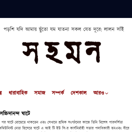
পড়শি যদি আমায় ছুঁতো যম যাতনা সকল যেত দূরে: লালন সাঁই
প
ধারাবাহিক
সমাজ
সম্পর্ক
দেশকাল
আরও
চ্চিদানন্দ ঘাটে
ার পর ঘাটে বোম্বেতে থাকতেন এবং সেখানে শ্রমিক সংগঠনের কাজে তিনি বিশেষ পারদর্শিতা
মিউনিস্ট নেতা হিসেবে ঘাটে এ আই টি ইউ সি-র কার্যনির্বাহী সভার পদাধিকারী হনএবং ধীরে