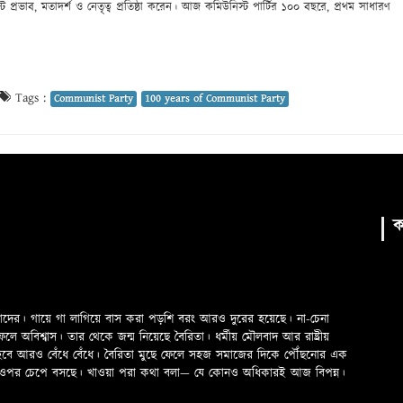
প্রভাব, মতাদর্শ ও নেতৃত্ব প্রতিষ্ঠা করেন। আজ কমিউনিস্ট পার্টির ১০০ বছরে, প্রথম সাধারণ
Tags :
Communist Party
100 years of Communist Party
ক
মাদের। গায়ে গা লাগিয়ে বাস করা পড়শি বরং আরও দুরের হয়েছে। না-চেনা
অবিশ্বাস। তার থেকে জন্ম নিয়েছে বৈরিতা। ধর্মীয় মৌলবাদ আর রাষ্ট্রীয়
 হবে আরও বেঁধে বেঁধে। বৈরিতা মুছে ফেলে সহজ সমাজের দিকে পৌঁছনোর এক
ড়ের ওপর চেপে বসছে। খাওয়া পরা কথা বলা—­­ যে কোনও অধিকারই আজ বিপন্ন।