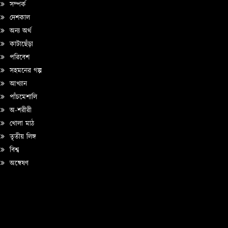
সম্পর্ক
দেশকাল
অন্য অর্থ
কাটাছেঁড়া
পরিবেশ
সহমনের গল্প
আখ্যান
পাঁচমেশালি
অ-শরীরী
খোলা মাঠ
তৃতীয় লিঙ্গ
বিশ্ব
অন্বেষণ