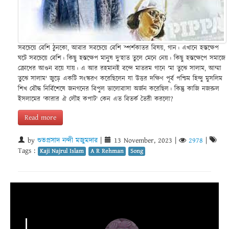
সবচেয়ে বেশি ঠুনকো, আবার সবচেয়ে বেশি স্পর্শকাতর বিষয়, গান। এখানে হস্তক্ষেপ
ঘটে সবচেয়ে বেশি। কিছু হস্তক্ষেপ মানুষ দু'হাত তুলে মেনে নেয়। কিছু হস্তক্ষেপে সমাজে
ক্রোধের আগুন বয়ে যায়। এ আর রহমানই বন্দে মাতরম গানে 'মা তুঝে সালাম, আম্মা
তুঝে সালাম' জুড়ে একটি সংস্করণ করেছিলেন যা উত্তর দক্ষিণ পূর্ব পশ্চিম হিন্দু মুসলিম
শিখ বৌদ্ধ নির্বিশেষে জনগনের বিপুল ভালোবাসা অর্জন করেছিল। কিন্তু কাজি নজরুল
ইসলামের 'কারার ঐ লৌহ কপাট' কেন এত বিতর্ক তৈরী করলো?
Read more
by
শুভপ্রসাদ নন্দী মজুমদার
|
13 November, 2023
|
2978
|
Tags :
Kaji Najrul Islam
A R Rehman
Song