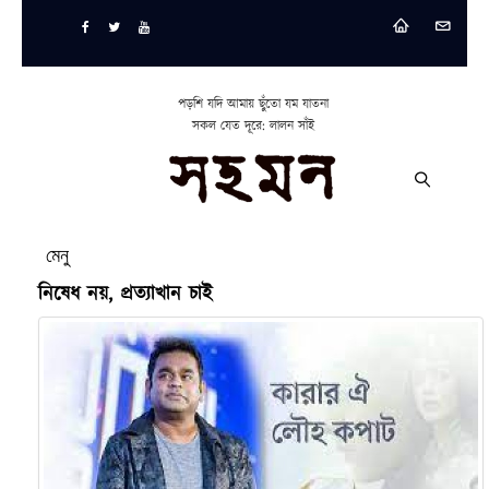
পড়শি যদি আমায় ছুঁতো যম যাতনা
সকল যেত দূরে: লালন সাঁই
মেনু
নিষেধ নয়, প্রত্যাখান চাই