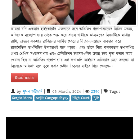
আমরা যদি একবার হাইকোর্টের এজলাসে বসে অভিজিৎ গঙ্গোপাধ্যায়ের বিভিন্ন মন্তব্য,
অভিষেক বন্দ্যোপাধ্যায় থেকে শুরু করে রাহুল গান্ধীকে আক্রমণের বিষয়টিকে মাথায়
রাখি, তাহলে একমাত্র ব্রাজিলের সার্গিও মোরোর বিচারব্যবস্থাকে ব্যবহার করে
রাজনৈতিক স্বার্থসিদ্ধির উদাহরণই মনে পড়বে। এবং তাঁকে নিয়ে কলকাতার তথাকথিত
প্রথম শ্রেণির সংবাদমাধ্যম এবং টেলিভিশন চ্যানেলগুলির উদ্বাহু হয়ে নৃত্য করার সময়
খেয়াল ছিল না অভিজিৎ গঙ্গোপাধ্যায় এই কথাগুলি আইনের এক্তিয়ার মেনে বলছেন না
নিজেকে ‘মসিহা’ বলে তুলে ধরার চেষ্টায় ক্রিজের বাইরে গিয়ে খেলছেন।
Read more
by
সুমন ভট্টাচার্য
|
05 March, 2024
|
2390
|
Tags :
Sergio Moro
Avijit Gangopadhyay
High Court
BJP