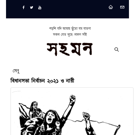
পড়শি যদি আমায় ছুঁতো যম যাতনা
সকল যেত দূরে: লালন সাঁই
মেনু
বিধানসভা নির্বাচন ২০২১ ও নারী