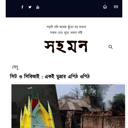
পড়শি যদি আমায় ছুঁতো যম যাতনা
সকল যেত দূরে: লালন সাঁই
মেনু
সিট ও সিবিআই : একই মুদ্রার এপিঠ ওপিঠ