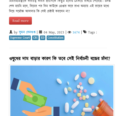
বিচারব্যবস্থাকে করায়ত্ব করার প্রয়াসকে কিছুটা হলেও ঠেকিয়ে রাখতে পেরেছে। তদন্ত
শেষ হয়নি বলে, দিনের পর দিন কাউকে গ্রেপ্তার করে রাখা অন্যায় এই রায়ের মধ্যে
দিয়ে সর্বোচ্চ আদালত কি সেই চেষ্টাই করলেন না?
Read more
by
সুমন সেনগুপ্ত
|
04 May, 2023
|
1674
|
Tags :
Supreme Court
CBI
ED
Constitution
ওষুধের দাম বাড়ার কারণ কি তবে সেই নির্বাচনী বন্ডের চাঁদা?