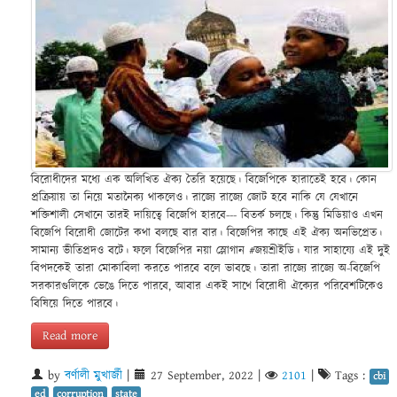
বিরোধীদের মধ্যে এক অলিখিত ঐক্য তৈরি হয়েছে। বিজেপিকে হারাতেই হবে। কোন
প্রক্রিয়ায় তা নিয়ে মতানৈক্য থাকলেও। রাজ্যে রাজ্যে জোট হবে নাকি যে যেখানে
শক্তিশালী সেখানে তারই দায়িত্বে বিজেপি হারবে--- বিতর্ক চলছে। কিন্তু মিডিয়াও এখন
বিজেপি বিরোধী জোটের কথা বলছে বার বার। বিজেপির কাছে এই ঐক্য অনভিপ্রেত।
সামান্য ভীতিপ্রদও বটে। ফলে বিজেপির নয়া স্লোগান #জয়শ্রীইডি। যার সাহায্যে এই দুই
বিপদকেই তারা মোকাবিলা করতে পারবে বলে ভাবছে। তারা রাজ্যে রাজ্যে অ-বিজেপি
সরকারগুলিকে ভেঙে দিতে পারবে, আবার একই সাথে বিরোধী ঐক্যের পরিবেশটিকেও
বিষিয়ে দিতে পারবে।
Read more
by
বর্ণালী মুখার্জী
|
27 September, 2022
|
2101
|
Tags :
cbi
ed
corruption
state