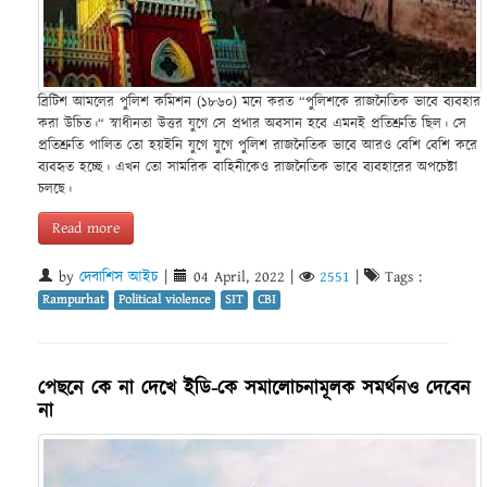
ব্রিটিশ আমলের পুলিশ কমিশন (১৮৬০) মনে করত “পুলিশকে রাজনৈতিক ভাবে ব্যবহার
করা উচিত।“ স্বাধীনতা উত্তর যুগে সে প্রথার অবসান হবে এমনই প্রতিশ্রুতি ছিল। সে
প্রতিশ্রুতি পালিত তো হয়ইনি যুগে যুগে পুলিশ রাজনৈতিক ভাবে আরও বেশি বেশি করে
ব্যবহৃত হচ্ছে। এখন তো সামরিক বাহিনীকেও রাজনৈতিক ভাবে ব্যবহারের অপচেষ্টা
চলছে।
Read more
by
দেবাশিস আইচ
|
04 April, 2022
|
2551
|
Tags :
Rampurhat
Political violence
SIT
CBI
পেছনে কে না দেখে ইডি-কে সমালোচনামূলক সমর্থনও দেবেন
না