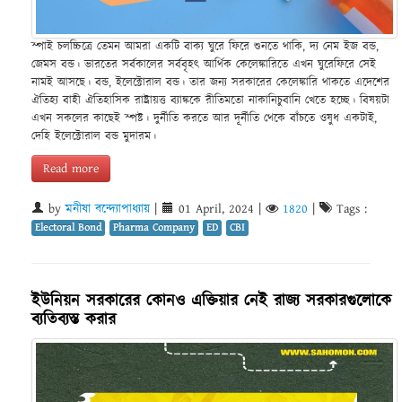
স্পাই চলচ্চিত্রে তেমন আমরা একটি বাক্য ঘুরে ফিরে শুনতে থাকি, দ্য নেম ইজ বন্ড,
জেমস বন্ড। ভারতের সর্বকালের সর্ববৃহৎ আর্থিক কেলেঙ্কারিতে এখন ঘুরেফিরে সেই
নামই আসছে। বন্ড, ইলেক্টোরাল বন্ড। তার জন্য সরকারের কেলেঙ্কারি থাকতে এদেশের
ঐতিহ্য বাহী ঐতিহাসিক রাষ্ট্রায়ত্ত ব্যাঙ্ককে রীতিমতো নাকানিচুবানি খেতে হচ্ছে। বিষয়টা
এখন সকলের কাছেই স্পষ্ট। দুর্নীতি করতে আর দূর্নীতি থেকে বাঁচতে ওষুধ একটাই,
দেহি ইলেক্টোরাল বন্ড মুদারম।
Read more
by
মনীষা বন্দ্যোপাধ্যায়
|
01 April, 2024
|
1820
|
Tags :
Electoral Bond
Pharma Company
ED
CBI
ইউনিয়ন সরকারের কোনও এক্তিয়ার নেই রাজ্য সরকারগুলোকে
ব্যতিব্যস্ত করার