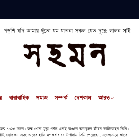
পড়শি যদি আমায় ছুঁতো যম যাতনা সকল যেত দূরে: লালন সাঁই
প
ধারাবাহিক
সমাজ
সম্পর্ক
দেশকাল
আরও
জন্ম ১৯২৫ সালে। জন্ম থেকে মৃত্যু পর্যন্ত একই অঞ্চলে অনাড়ম্বর জীবন কাটিয়েছেন তিনি।
পাট, লোকজন এবং তাদের হাসি মশকরার যে উপাদান তিনি পেয়েছেন, যথেচ্ছভাবে কাজে