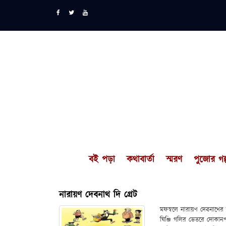
বই পড়া
কথাবার্তা
স্মরণ
পুজোর গল্
নারায়ণ দেবনাথ দি গ্রেট
মফস্বলে নারায়ণ দেবনাথের 
ঘিঞ্জি গলির ভেতরে দোকান