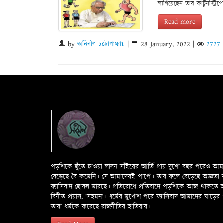
লাগিয়েছেন তার কার্টুনস্ট্রিপ
Read more
by
অনির্বাণ চট্টোপাধ্যায়
|
28 January, 2022
|
2727
পড়শিকে ছুঁতে চাওয়া লালন সাঁইয়ের আর্তি প্রায় দুশো বছর পরেও আ
বেড়েছে বৈ কমেনি। সে আমাদেরই পাপে। তার ফলে বেড়েছে অজ্ঞতা ফলে 
ফ্যাসিবাদ ছোবল মারছে। প্রতিরোধে প্রতিবাদে পড়শিকে আজ থাকতে
বিনীত প্রয়াস, ‘সহমন’। ধর্মের মুখোশ পরে ফ্যাসিবাদ আমাদের ঘা
তারা ধর্মকে করেছে রাজনীতির হাতিয়ার।