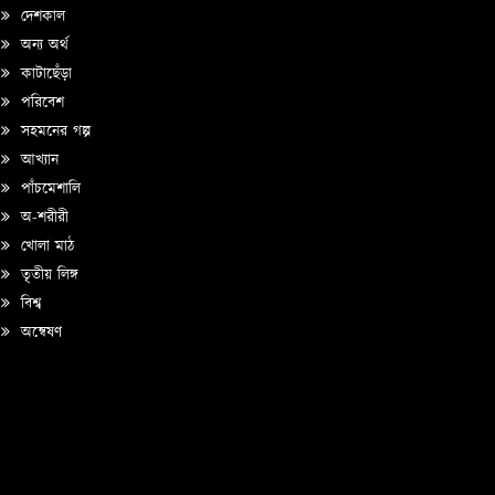
দেশকাল
অন্য অর্থ
কাটাছেঁড়া
পরিবেশ
সহমনের গল্প
আখ্যান
পাঁচমেশালি
অ-শরীরী
খোলা মাঠ
তৃতীয় লিঙ্গ
বিশ্ব
অন্বেষণ