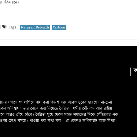
ের চরিত্রায়নে।
|
Tags :
Narayan Debnath
Cartoon
ক
মাদের। গায়ে গা লাগিয়ে বাস করা পড়শি বরং আরও দুরের হয়েছে। না-চেনা
অবিশ্বাস। তার থেকে জন্ম নিয়েছে বৈরিতা। ধর্মীয় মৌলবাদ আর রাষ্ট্রীয়
 হবে আরও বেঁধে বেঁধে। বৈরিতা মুছে ফেলে সহজ সমাজের দিকে পৌঁছনোর এক
ড়ের ওপর চেপে বসছে। খাওয়া পরা কথা বলা—­­ যে কোনও অধিকারই আজ বিপন্ন।