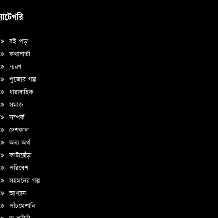
্যাটেগরি
বই পড়া
কথাবার্তা
স্মরণ
পুজোর গল্প
ধারাবাহিক
সমাজ
সম্পর্ক
দেশকাল
অন্য অর্থ
কাটাছেঁড়া
পরিবেশ
সহমনের গল্প
আখ্যান
পাঁচমেশালি