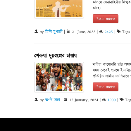
আসলে সেনাবাহিনীর হিন্দুকর
আছে।
Read more
by
মিলি মুখার্জী
|
21 June, 2022
|
2425
|
Tags
গেরুয়া দুঃস্বপ্নের ছায়ায়
মারিয়া কাসোলরি তাঁর অসাধা
সময় থেকেই প্রথমে ইতালিতে
প্রতিষ্ঠিত জার্মান ফ্যাসিবাদ
Read more
by
অর্ণব সাহা
|
12 January, 2024
|
1900
|
Tag