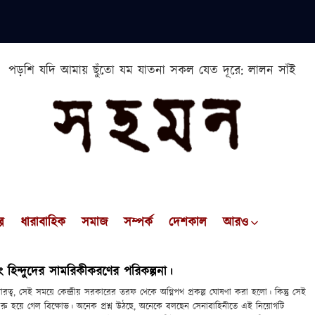
পড়শি যদি আমায় ছুঁতো যম যাতনা সকল যেত দূরে: লালন সাঁই
প
ধারাবাহিক
সমাজ
সম্পর্ক
দেশকাল
আরও
ং হিন্দুদের সামরিকীকরণের পরিকল্পনা।
রত্ব, সেই সময়ে কেন্দ্রীয় সরকারের তরফ থেকে অগ্নিপথ প্রকল্প ঘোষণা করা হলো। কিন্তু সেই
ড়ে শুরু হয়ে গেল বিক্ষোভ। অনেক প্রশ্ন উঠছে, অনেকে বলছেন সেনাবাহিনীতে এই নিয়োগটি