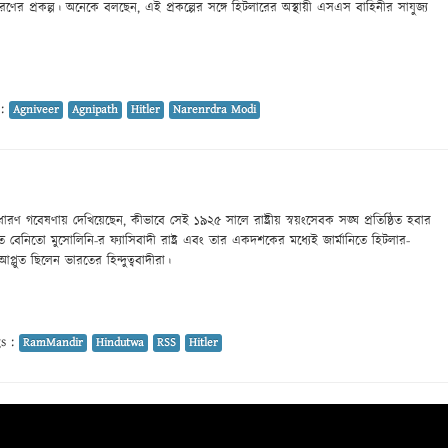
ণের প্রকল্প। অনেকে বলছেন, এই প্রকল্পের সঙ্গে হিটলারের অস্থায়ী এসএস বাহিনীর সাযুজ্য
 :
Agniveer
Agnipath
Hitler
Narenrdra Modi
রণ গবেষণায় দেখিয়েছেন, কীভাবে সেই ১৯২৫ সালে রাষ্ট্রীয় স্বয়ংসেবক সঙ্ঘ প্রতিষ্ঠিত হবার
 বেনিতো মুসোলিনি-র ফ্যাসিবাদী রাষ্ট্র এবং তার একদশকের মধ্যেই জার্মানিতে হিটলার-
ে আপ্লুত ছিলেন ভারতের হিন্দুত্ববাদীরা।
s :
RamMandir
Hindutwa
RSS
Hitler