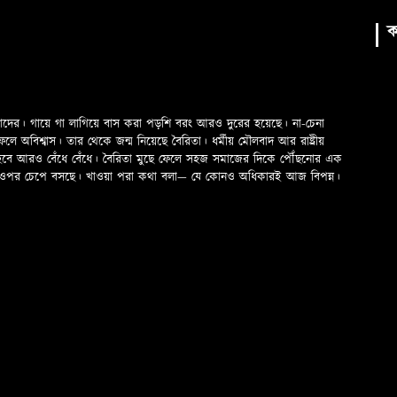
ক
মাদের। গায়ে গা লাগিয়ে বাস করা পড়শি বরং আরও দুরের হয়েছে। না-চেনা
অবিশ্বাস। তার থেকে জন্ম নিয়েছে বৈরিতা। ধর্মীয় মৌলবাদ আর রাষ্ট্রীয়
 হবে আরও বেঁধে বেঁধে। বৈরিতা মুছে ফেলে সহজ সমাজের দিকে পৌঁছনোর এক
ড়ের ওপর চেপে বসছে। খাওয়া পরা কথা বলা—­­ যে কোনও অধিকারই আজ বিপন্ন।