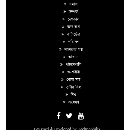
সমাজ
সম্পর্ক
দেশকাল
অন্য অর্থ
কাটাছেঁড়া
পরিবেশ
সহমনের গল্প
আখ্যান
পাঁচমেশালি
অ-শরীরী
খোলা মাঠ
তৃতীয় লিঙ্গ
বিশ্ব
অন্বেষণ
Designed & Developed by
Technophilix