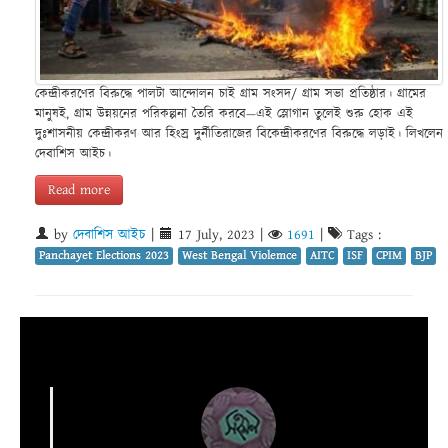
কেন্দ্রীকরণের বিরুদ্ধে পালটা আন্দোলন চাই গ্রাম সংসদ/ গ্রাম সভা প্রতিষ্ঠার। গ্রামের
মানুষই, গ্রাম উন্নয়নের পরিকল্পনা তৈরি করবে—এই স্লোগান তুলেই শুরু হোক এই
দুঃশাসনীয় কেন্দ্রীকরণ আর হিংস্র দুর্নীতিরাজের বিকেন্দ্রীকরণের বিরুদ্ধে লড়াই। লিখলেন
দেবাশিস আইচ।
Read more
by
দেবাশিস আইচ
|
17 July, 2023
|
1691
|
Tags :
Panchayet Elections 2023
West Bengal Violemce
AITC
ISF
CPIM
BJP