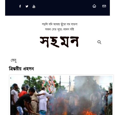
পড়শি যদি আমায় ছুঁতো যম যাতনা
সকল যেত দূরে: লালন সাঁই
মেনু
ত্রিস্তরীয় প্রহসন