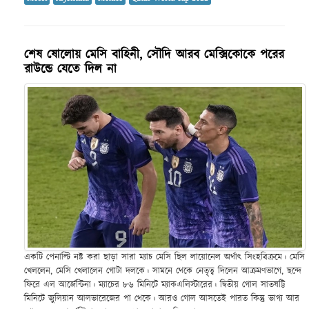
শেষ ষোলোয় মেসি বাহিনী, সৌদি আরব মেক্সিকোকে পরের
রাউন্ডে যেতে দিল না
একটি পেনাল্টি নষ্ট করা ছাড়া সারা ম্যাচ মেসি ছিল লায়োনেল অর্থাৎ সিংহবিক্রমে। মেসি
খেললেন, মেসি খেলালেন গোটা দলকে। সামনে থেকে নেতৃত্ব দিলেন আক্রমণভাগে, ছন্দে
ফিরে এল আর্জেন্টিনা। ম্যাচের ৮৬ মিনিটে ম্যাকএলিস্টারের। দ্বিতীয় গোল সাতষট্টি
মিনিটে জুলিয়ান আলভারেজের পা থেকে। আরও গোল আসতেই পারত কিন্তু ভাগ্য আর