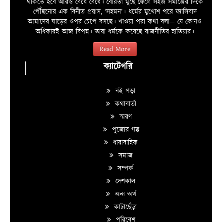
থাকতে হবে আরও বেঁধে বেঁধে। বৈরিতা মুছে ফেলে সহজ সমাজের দিকে
পৌঁছনোর এক বিনীত প্রয়াস, ‘সহমন’। ধর্মের মুখোশ পরে ফ্যাসিবাদ
আমাদের ঘাড়ের ওপর চেপে বসছে। খাওয়া পরা কথা বলা—­­ যে কোনও
অধিকারই আজ বিপন্ন। তারা ধর্মকে করেছে রাজনীতির হাতিয়ার।
Read More
ক্যাটেগরি
বই পড়া
কথাবার্তা
স্মরণ
পুজোর গল্প
ধারাবাহিক
সমাজ
সম্পর্ক
দেশকাল
অন্য অর্থ
কাটাছেঁড়া
পরিবেশ