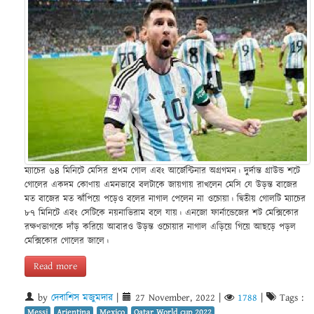
ম্যাচের ৬৪ মিনিটে মেসির প্রথম গোল এবং আর্জেন্টিনার অগ্রগমন। দুর্দান্ত গ্রাউন্ড শটে
গোলের একদম কোণায় এমনভাবে বলটাকে জায়গায় রাখলেন মেসি যে উড়ন্ত বাজের
মত বাজের মত ঝাঁপিয়ে পড়েও বলের নাগাল পেলেন না ওচোয়া। দ্বিতীয় গোলটি ম্যাচের
৮৭ মিনিটে এবং সেটিকে নয়নাভিরাম বলে যায়। এনজো ফার্নান্ডেজের শট মেক্সিকোর
রক্ষণভাগকে দাঁড় করিয়ে আবারও উড়ন্ত ওচোয়ার নাগাল এড়িয়ে গিয়ে আছড়ে পড়ল
মেক্সিকোর গোলের জালে।
Read more
by
দেবাশিস মজুমদার
|
27 November, 2022
|
1788
|
Tags :
Messi
Arjentina
Mexico
Qatar World cup 2022