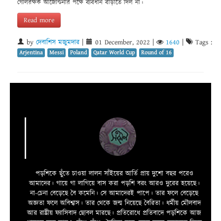
গোলরক্ষক আর্জেন্টিনার পক্ষে ব্যবধান বাড়াতে দিল না।
Read more
by
দেবাশিস মজুমদার
|
01 December, 2022
|
1640
|
Tags :
Arjentina
Messi
Poland
Qatar World Cup
Round of 16
পড়শিকে ছুঁতে চাওয়া লালন সাঁইয়ের আর্তি প্রায় দুশো বছর পরেও
আমাদের। গায়ে গা লাগিয়ে বাস করা পড়শি বরং আরও দুরের হয়েছে।
না-চেনা বেড়েছে বৈ কমেনি। সে আমাদেরই পাপে। তার ফলে বেড়েছে
অজ্ঞতা ফলে অবিশ্বাস। তার থেকে জন্ম নিয়েছে বৈরিতা। ধর্মীয় মৌলবাদ
আর রাষ্ট্রীয় ফ্যাসিবাদ ছোবল মারছে। প্রতিরোধে প্রতিবাদে পড়শিকে আজ