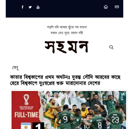
পড়শি যদি আমায় ছুঁতো যম যাতনা
সকল যেত দূরে: লালন সাঁই
মেনু
কাতার বিশ্বকাপের প্রথম অঘটনঃ দুরন্ত সৌদি আরবের কাছে
হেরে বিশ্বকাপে দুঃস্বপ্নের শুরু মারাদোনার দেশের