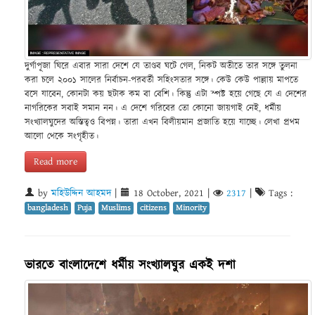
দুর্গাপূজা ঘিরে এবার সারা দেশে যে তাণ্ডব ঘটে গেল, নিকট অতীতে তার সঙ্গে তুলনা
করা চলে ২০০১ সালের নির্বাচন-পরবর্তী সহিংসতার সঙ্গে। কেউ কেউ পাল্লায় মাপতে
বসে যাবেন, কোনটা কয় ছটাক কম বা বেশি। কিন্তু এটা স্পষ্ট হয়ে গেছে যে এ দেশের
নাগরিকের সবাই সমান নন। এ দেশে গরিবের তো কোনো জায়গাই নেই, ধর্মীয়
সংখ্যালঘুদের অস্তিত্বও বিপন্ন। তারা এখন বিলীয়মান প্রজাতি হয়ে যাচ্ছে। লেখা প্রথম
আলো থেকে সংগৃহীত।
Read more
by
মহিউদ্দিন আহমদ
|
18 October, 2021
|
2317
|
Tags :
bangladesh
Puja
Muslims
citizens
Minority
ভারতে বাংলাদেশে ধর্মীয় সংখ্যালঘুর একই দশা