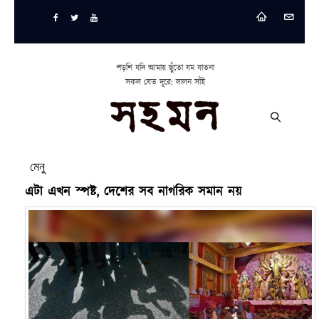
পড়শি যদি আমায় ছুঁতো যম যাতনা
সকল যেত দূরে: লালন সাঁই
মেনু
এটা এখন স্পষ্ট, দেশের সব নাগরিক সমান নয়