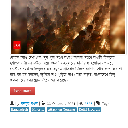
কোরান-কাণ্ডে দেখা গেল, মূল পূজা মণ্ডপ সংলগ্ন আলাদা মণ্ডপে বাঙালি হিন্দুদের
দুর্গাপূজার রীতির বাইরে গিয়ে রাম-সীতা-হনুমানের মূর্তি রাখা হয়েছিল। গত ১৮
সেপ্টেম্বর চট্টগ্রামে হিন্দুদের এক বড়সড় প্রতিবাদ মিছিলে স্লোগান শোনা গেল, জয় শ্রী
রাম, হর হর মহাদেব, জ্বালিয়ে দাও পুড়িয়ে দাও। মানে দাঁড়ায়, বাংলাদেশে হিন্দু-
মেরুকরণের চোরাস্রোত বইতে শুরু করেছে।
Read more
by
মনসুর মণ্ডল
|
22 October, 2021
|
2828
|
Tags :
Bangladesh
Minority
Attack on Temples
Delhi Progrom