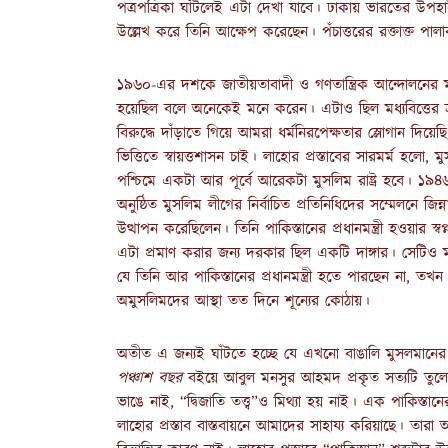
পত্রপত্রিকা ঘাঁটলেই এটা দেখা যাবে। ঢাকায় ভারতের উপ
উল্লেখ করে তিনি আক্ষেপ করেছেন। পঁচাত্তরের রক্তাক্
১৯৬০-এর দশকে জাতীয়তাবাদী ও গণতান্ত্রিক আন্দোলনের মধ্
হয়েছিল বলে অনেকেই মনে করেন। এটাও ছিল মধ্যবিত্তের ভ্রান্
বিরুদ্ধে দাঁড়াতে গিয়ে আমরা ধর্মনিরপেক্ষতার স্লোগান দিয়েছি
ভিত্তিতে স্বায়ত্তশাসন চাই। লাহোর প্রস্তাবের সারমর্ম হলো, 
পশ্চিমে একটা আর পূর্বে আরেকটা মুসলিম রাষ্ট্র হবে। ১৯৪৬ 
অনুষ্ঠিত মুসলিম লীগের নির্বাচিত প্রতিনিধিদের সম্মেলনে জিন্
উত্থাপন করেছিলেন। তিনি পাকিস্তানের প্রধানমন্ত্রী হওয়ার 
এটা প্রমাণ করার জন্য দরকার ছিল একটি দাঙ্গার। সেটিও 
যে তিনি আর পাকিস্তানের প্রধানমন্ত্রী হতে পারছেন না, তখ
অমুসলিমদের আস্থা তত দিনে শূন্যের কোঠায়।
অতীত এ জন্যই ঘাঁটতে হচ্ছে যে এখনো বাঙালি মুসলমানের মন
পঞ্চাশ বছর
বইয়ে আবুল মনসুর আহমদ প্রকৃত সত্যটি তুলে ধর
ভাঙে নাই, “দ্বিজাতি তত্ত্ব”ও মিথ্যা হয় নাই। এক পাকিস্ত
লাহোর প্রস্তাব বাস্তবায়নে আমাদের সাহায্য করিয়াছে। তারা আ