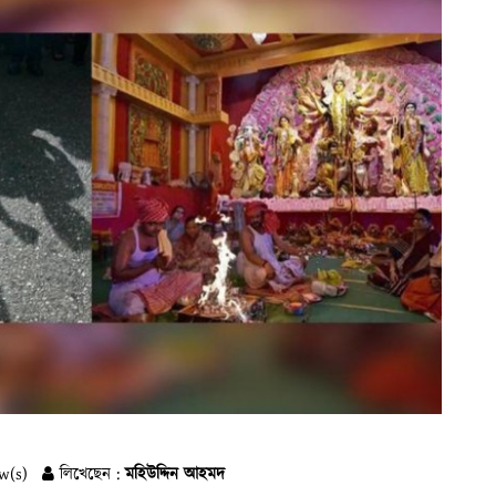
w(s)
লিখেছেন :
মহিউদ্দিন আহমদ