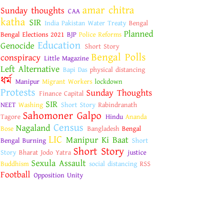
amar chitra
Sunday thoughts
CAA
katha
SIR
India Pakistan Water Treaty
Bengal
Planned
Bengal Elections 2021
BJP
Police Reforms
Education
Genocide
Short Story
Bengal Polls
conspiracy
Little Magazine
Left Alternative
Bapi Das
physical distancing
ধর্ম
Manipur
Migrant Workers
lockdown
Protests
Sunday Thoughts
Finance Capital
SIR
NEET
Washing
Short Story
Rabindranath
Sahomoner Galpo
Tagore
Hindu
Ananda
Census
Nagaland
Bose
Bangladesh
Bengal
LIC
Manipur Ki Baat
Bengal Burning
Short
Short Story
Story
Bharat Jodo Yatra
justice
Sexula Assault
Buddhism
social distancing
RSS
Football
Opposition Unity