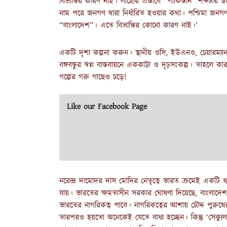
বিভ্রান্তির কারণ নাই। লাহোর প্রস্তাবে “পাকিস্তান” শব্দটার উল
নাম পরে জনগণ দ্বারা নির্ধারিত হওয়ার কথা। পশ্চিমা জনগণ ত
“বাংলাদেশ”। এতে বিভ্রান্তির কোনো কারণ নাই।’
একটি দৃশ্য কল্পনা করুন। স্থানীয় ওসি, ইউএনও, চেয়ারম্যান
বঙ্গবন্ধুর স্বপ্ন বাস্তবায়নে এককাট্টা ও দৃঢ়সংকল্প। তাহলে
গল্পের গরু গাছেও চড়ে!
Like our Facebook Page
নরেন্দ্র দামোদর দাস মোদির নেতৃত্বে ভারত ক্রমেই একটি ধর্
যায়। ভারতের ক্ষমতাসীন সরকার ঘোষণা দিয়েছে, বাংলাদেশ, 
ভারতের নাগরিকত্ব পাবে। নাগরিকত্বের আশায় চৌদ্দ পুরুষের 
তারপরও হয়তো অনেকেই যেতে বাধ্য হচ্ছেন। কিন্তু ‘সেক্যুল