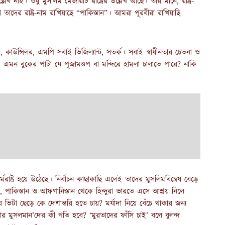
্লেখ নাই। শুধু মুসলিম মেজরিটি রাষ্ট্রের উল্লেখ আছে। তার মানে, রাষ্ট্র-
াদের রাষ্ট্র-নাম রাখিয়াছে “পাকিস্তান”। আমরা পূরবীরা রাখিয়াছি
, কাউন্সিলর, এমপি সবাই ভিজিল্যান্ট, সতর্ক। সবাই স্বাধীনতার চেতনা ও
 কার এমন বুকের পাটা যে পূজামণ্ডপ বা মন্দিরে হামলা চালাতে পারে? নাকি
মরাষ্ট্র হয়ে উঠেছে। নির্বাচন কাছাকাছি এলেই তাদের মুসলিমবিদ্বেষ বেড়ে
পাকিস্তান ও আফগানিস্তান থেকে হিন্দুরা ভারতে এসে আশ্রয় নিলে
ভিটা ছেড়ে কে দেশান্তরি হতে চায়? মর্যাদা নিয়ে বেঁচে থাকার জন্য
ার মুসলমান’দের কী গতি হবে? ‘মুরতাদের ফাঁসি চাই’ বলে বুলন্দ