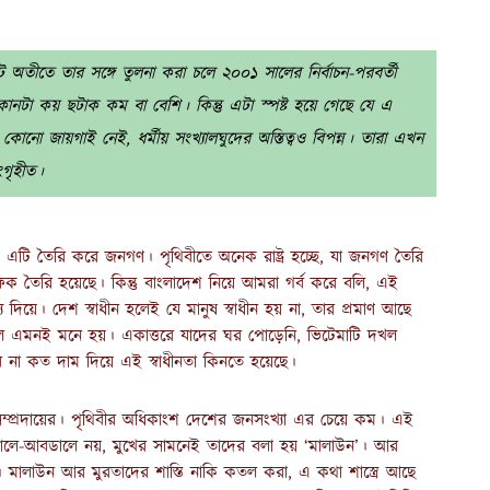
কট অতীতে তার সঙ্গে তুলনা করা চলে ২০০১ সালের নির্বাচন-পরবর্তী
োনটা কয় ছটাক কম বা বেশি। কিন্তু এটা স্পষ্ট হয়ে গেছে যে এ
ো জায়গাই নেই, ধর্মীয় সংখ্যালঘুদের অস্তিত্বও বিপন্ন। তারা এখন
ংগৃহীত।
া। এটি তৈরি করে জনগণ। পৃথিবীতে অনেক রাষ্ট্র হচ্ছে, যা জনগণ তৈরি
ফিক তৈরি হয়েছে। কিন্তু বাংলাদেশ নিয়ে আমরা গর্ব করে বলি, এই
্য দিয়ে। দেশ স্বাধীন হলেই যে মানুষ স্বাধীন হয় না, তার প্রমাণ আছে
ালে এমনই মনে হয়। একাত্তরে যাদের ঘর পোড়েনি, ভিটেমাটি দখল
বে না কত দাম দিয়ে এই স্বাধীনতা কিনতে হয়েছে।
সম্প্রদায়ের। পৃথিবীর অধিকাংশ দেশের জনসংখ্যা এর চেয়ে কম। এই
ালে-আবডালে নয়, মুখের সামনেই তাদের বলা হয় ‘মালাউন’। আর
 মালাউন আর মুরতাদের শাস্তি নাকি কতল করা, এ কথা শাস্ত্রে আছে