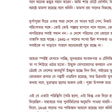
বলে অনেক হুজুর বয়ান করেন। আমি শাস্ত্র ঘেঁটে দেখিনি, 
অ্যাক্টে মামলা হয়েছে বলে শুনিনি। মামলা হয় তাদের বিরুদ্ধ
দুর্গাপূজা ঘিরে এবার সারা দেশে যে তাণ্ডব ঘটে গেল, নিকট
সহিংসতার সঙ্গে। কেউ কেউ পাল্লায় মাপতে বসে যাবেন, কো
নাগরিকের সবাই সমান নন। এ দেশে গরিবের তো কোনো জায়গাই
প্রজাতি হয়ে যাচ্ছে। ১৯৪১-এ তাদের সংখ্যা ছিল শতকর
সবাইকে না তাড়াতে পারলে অনেকেরই ঘুম হচ্ছে না।
আমরা স্পষ্টই দেখতে পাচ্ছি, মূলধারার সংবাদপত্র ও টেলিভ
তা গা শিউরে ওঠার মতো। উন্মুক্ত যোগাযোগের কল্যাণে এ
চেঁচাই যে দেশের ভাবমূর্তি উজ্জ্বল হচ্ছে দিন দিন, বাইরে
কোরআন রাখার যে গল্পটি প্রচারিত হয়েছে, তার চিত্রনাট্য খ
কথায় বলে, দুরাত্মার ছলের অভাব নেই। পূজা উপলক্ষ মাত্র
এই যে একটা পরিস্থিতি তৈরি হলো, এটা কিন্তু এক দিনে হয়নি
দিয়েছিল। বাহাত্তরে তার পুনর্নির্মাণের অনুমতি পাওয়া য
দিলে, ১৯৬৪ সালের পর পাকিস্তান আমলে হয়েছে বলে শুনিন