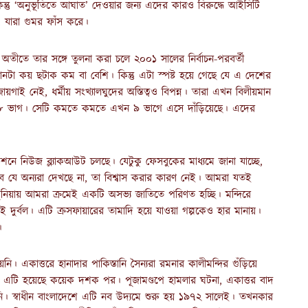
কিন্তু ‘অনুভূতিতে আঘাত’ দেওয়ার জন্য এদের কারও বিরুদ্ধে আইসিটি
ে, যারা গুমর ফাঁস করে।
 অতীতে তার সঙ্গে তুলনা করা চলে ২০০১ সালের নির্বাচন-পরবর্তী
নটা কয় ছটাক কম বা বেশি। কিন্তু এটা স্পষ্ট হয়ে গেছে যে এ দেশের
 নেই, ধর্মীয় সংখ্যালঘুদের অস্তিত্বও বিপন্ন। তারা এখন বিলীয়মান
া ২৮ ভাগ। সেটি কমতে কমতে এখন ৯ ভাগে এসে দাঁড়িয়েছে। এদের
িশনে নিউজ ব্ল্যাকআউট চলছে। যেটুকু ফেসবুকের মাধ্যমে জানা যাচ্ছে,
সব যে অন্যরা দেখছে না, তা বিশ্বাস করার কারণ নেই। আমরা যতই
র দুনিয়ায় আমরা ক্রমেই একটি অসভ্য জাতিতে পরিণত হচ্ছি। মন্দিরে
ুবই দুর্বল। এটি ক্রসফায়ারের তামাদি হয়ে যাওয়া গল্পকেও হার মানায়।
।
। একাত্তরে হানাদার পাকিস্তানি সৈন্যরা রমনার কালীমন্দির গুঁড়িয়ে
ায়নি। এটি হয়েছে কয়েক দশক পর। পূজামণ্ডপে হামলার ঘটনা, একাত্তর বাদ
ি। স্বাধীন বাংলাদেশে এটি নব উদ্যমে শুরু হয় ১৯৭২ সালেই। তখনকার