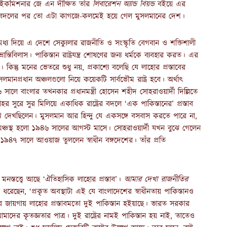
হাইকমিশনার জে এন দীক্ষিত তাঁর
লিবারেশন অ্যান্ড বিয়ন্ড
বইয়ে এর
ত পালাবদলের পর তো এটা কাগজে-কলমেই হয়ে গেল মুসলমানের দেশ।
য দিয়ে এ দেশে সেক্যুলার রাজনীতি ও সংস্কৃতি বেগবান ও শক্তিশালী
তিবিলাস। পাকিস্তান রাষ্ট্রযন্ত্র শোষণের জন্য ধর্মকে ব্যবহার করত। এর
। কিন্তু মনের ভেতরে শুধু নয়, প্রকাশ্যে বলেছি যে লাহোর প্রস্তাবের
মুসলমানপ্রধান অঞ্চলগুলো নিয়ে কয়েকটি সার্বভৌম রাষ্ট্র হবে। অর্থাৎ
সালে বাংলার তখনকার প্রধানমন্ত্রী হোসেন শহীদ সোহরাওয়ার্দী দিল্লিতে
নাহর সুরে সুর মিলিয়ে একাধিক রাষ্ট্রের বদলে ‘এক পাকিস্তানের’ প্রস্তাব
স্বপ্ন দেখছিলেন। মুসলমান আর হিন্দু যে একসঙ্গে বসবাস করতে পারে না,
মঞ্চস্থ হলো ১৯৪৬ সালের আগস্ট মাসে। সোহরাওয়ার্দী যখন বুঝে গেলেন
ন ১৯৪৭ সালে আওয়াজ তুললেন স্বাধীন বঙ্গদেশের। তাঁর প্রতি
স্তত্ত্বে আছে ‘ঐতিহাসিক লাহোর প্রস্তাব’।
আমার দেখা রাজনীতির
েছেন, ‘প্রকৃত অবস্থাটা এই যে বাংলাদেশের স্বাধীনতায় পাকিস্তানও
ানের জায়গায় লাহোর প্রস্তাবমতো দুই পাকিস্তান হইয়াছে। ভারত সরকার
মাদের কৃতজ্ঞতার পাত্র। দুই রাষ্ট্রের নামই পাকিস্তান হয় নাই, তাতেও