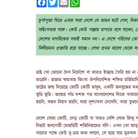
দুর্গাপূজা ঘিরে এবার সারা দেশে যে তাণ্ডব ঘটে গেল, নি
সহিংসতার সঙ্গে। কেউ কেউ পাল্লায় মাপতে বসে যাবেন, ক
দেশের নাগরিকের সবাই সমান নন। এ দেশে গরিবের তো কোন
বিলীয়মান প্রজাতি হয়ে যাচ্ছে। লেখা প্রথম আলো থেকে স
রাষ্ট্র তো কোনো দৈব নির্দেশে বা কারও ইচ্ছায় তৈরি হয় ন
করেনি। রাজার ক্ষমতায় কিংবা ঔপনিবেশিক শক্তির মর্জিমা
রাষ্ট্রের জন্ম দিয়েছে কোটি কোটি মানুষ, একটি জনযুদ্ধের মধ
ভূরি ভূরি। জন্মের পাঁচ দশক পর বাংলাদেশের দিকে তাক
হয়নি, স্বজন নিহত হয়নি, যারা নৃশংসতা দেখেনি, তারা বুঝ
দেশে সোয়া কোটি, দেড় কোটি বা তারও বেশি লোক হিন্দু 
বিরাট জনগোষ্ঠী মেজরিটি শভিনিজমের বলি। এখন তো আড়
তাদের পক্ষে কেউ দু-চার কথা বললে, সে হয়ে যায় মুরতাদ।