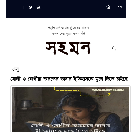
পড়শি যদি আমায় ছুঁতো যম যাতনা
সকল যেত দূরে: লালন সাঁই
মেনু
মোদী ও যোগীরা ভারতের ভাষার ইতিহাসকে মুছে দিতে চাইছে