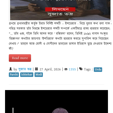
প্রথমে প্রধানমন্ত্রীর কর্তৃক উবাচ নির্দিষ্ট শব্দটি -- ইশতেহার - নিয়ে দুচার কথা বলা যাক।
পবিত্র সরকার তাঁর নিবন্ধে ইশতেহার শব্দটি সম্পর্কে একটিমাত্র বাক্য ব্যবহার করেছেন:
"... তাঁর গুরু, যাঁকে তিনি আদর করে ' বঙ্কিমদা' বলেন, তিনিই ১৮৯২ নাগাদ সংস্কৃত
'বিজ্ঞাপন' কথাটার জায়গায় 'ইশতিহার' কথাটা ব্যবহার করতে সুপারিশ করে গিয়েছেন
লেখায়।" তাহলে আজ মোদী ও যোগীদের ভারতের ভাষার ইতিহাস মুছে দেওয়ার উদ্দেশ্য
কী?
Read more
by
সুজাত ভদ্র
|
27 April, 2026
|
1355
|
Tags :
Urdu
Parshi
Ishtehar
Modi