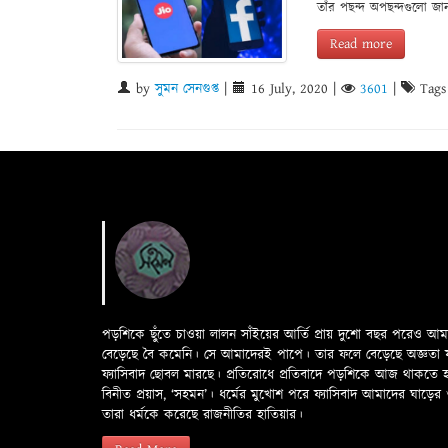
তাঁর পছন্দ অপছন্দগুলো জা
Read more
by
সুমন সেনগুপ্ত
|
16 July, 2020
|
3601
|
Tags
পড়শিকে ছুঁতে চাওয়া লালন সাঁইয়ের আর্তি প্রায় দুশো বছর পরেও আ
বেড়েছে বৈ কমেনি। সে আমাদেরই পাপে। তার ফলে বেড়েছে অজ্ঞতা ফলে 
ফ্যাসিবাদ ছোবল মারছে। প্রতিরোধে প্রতিবাদে পড়শিকে আজ থাকতে
বিনীত প্রয়াস, ‘সহমন’। ধর্মের মুখোশ পরে ফ্যাসিবাদ আমাদের ঘা
তারা ধর্মকে করেছে রাজনীতির হাতিয়ার।