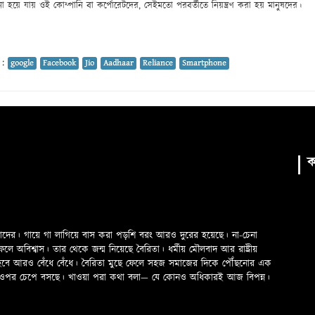
না হয়ে যায় ওই কোম্পানি বা কর্পোরেটদের, সেইমতো পরবর্তীতে নিয়ন্ত্রণ করা হয় মানুষদের।
 :
google
Facebook
Jio
Aadhaar
Reliance
Smartphone
ক
মাদের। গায়ে গা লাগিয়ে বাস করা পড়শি বরং আরও দুরের হয়েছে। না-চেনা
অবিশ্বাস। তার থেকে জন্ম নিয়েছে বৈরিতা। ধর্মীয় মৌলবাদ আর রাষ্ট্রীয়
 হবে আরও বেঁধে বেঁধে। বৈরিতা মুছে ফেলে সহজ সমাজের দিকে পৌঁছনোর এক
ড়ের ওপর চেপে বসছে। খাওয়া পরা কথা বলা—­­ যে কোনও অধিকারই আজ বিপন্ন।