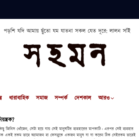
পড়শি যদি আমায় ছুঁতো যম যাতনা সকল যেত দূরে: লালন সাঁই
প
ধারাবাহিক
সমাজ
সম্পর্ক
দেশকাল
আরও
্ত্রক?
ছু জিনিস খোঁজেন, সেটা হয়ে যায় সেই মানুষটির ব্যবহারের মাপকাঠি। এরপর সেই ব্যবহার
, ঠিক একই রকম ভাবে অ্যামাজন বা ফেসবুকে একজন মানুষ যা যা করেন ঠিক সেইরকম ভাবেই