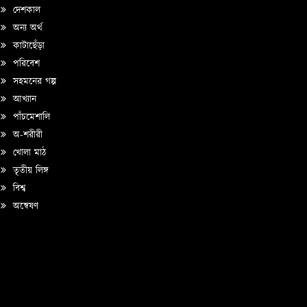
দেশকাল
অন্য অর্থ
কাটাছেঁড়া
পরিবেশ
সহমনের গল্প
আখ্যান
পাঁচমেশালি
অ-শরীরী
খোলা মাঠ
তৃতীয় লিঙ্গ
বিশ্ব
অন্বেষণ