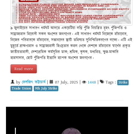
৯ জুলাইয়ের সাধারণ ধর্মঘট আদতে একচেটিয়া লগ্নি পুঁজি নিয়ন্ত্রিত বৃহৎ পুঁজিপতি ও
সাম্রাজ্যবাদ বিরোধী সকল অংশের জনগণের। এই সাধারণ ধর্মঘট নিজেকে বাঁচানোর,
নিজের পরিবারকে বাঁচানোর, সন্তানদের স্থায়ী ভবিষ্যত সুনিশ্চিতিকরণের লক্ষ্যে। এটি এই
মুহূর্তে ব্রাহ্মণ্যবাদ ও সাম্রাজ্যবাদী হিংস্রতার কবল থেকে দেশকে বাঁচানোর স্বার্থের প্রকৃত
জাতীয়তাবাদী, দেশপ্রেমিক কর্মসূচির ডাক; শ্রমিক, কৃষক, মধ্যবিত্ত, ক্ষুদ্র-মাঝারি
ব্যবসাদার, ছোট পুঁজিপতি ইত্যাদি ব্যাপক অংশের জনগণের।
Read more
by
দেবজিৎ ভট্টাচার্য
|
07 July, 2025
|
1448
|
Tags :
Strike
Trade Union
9th July Strike