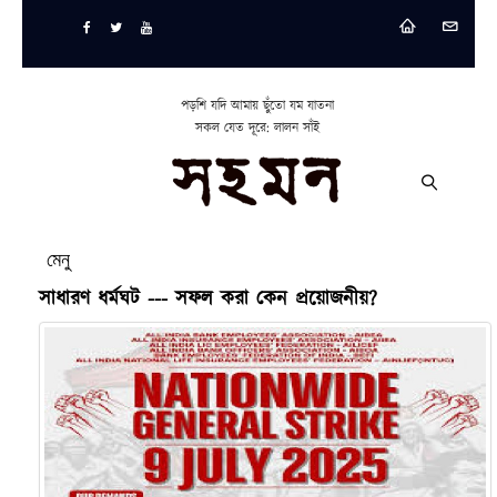
পড়শি যদি আমায় ছুঁতো যম যাতনা
সকল যেত দূরে: লালন সাঁই
মেনু
সাধারণ ধর্মঘট --- সফল করা কেন প্রয়োজনীয়?