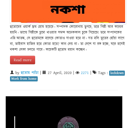
হুতোমের ওয়ার্ক ফ্রম হোম হয়েচে। সম্পাদক কোরোনায় ভুগচে, তবে গিন্নী আর কন্যের
হয়নি। ভাগ্যে গিন্নীকে চুমো খাওয়ার সমন্দ অনেককাল চুকে গিয়েচে! তবে সম্পাদকের
এম্নি আতঙ্ক, সে হুতোমকে বলেচে কোতাও যাওয়া হবে না। যত বলি ভূতের ছোঁয়া লাগে
না, ভাইরাস হাজির হবে কোতা হতে? কান দেয় না। তা দেশে যা রঙ্গ হচ্চে, ঘরে বসেই
নকশা লেকা চলতে পারে। কয়েকটি হুতোম বয়ান কচ্ছেন।
Read more
by
হুতোম প্যাঁচা
|
27 April, 2020
|
2271
|
Tags :
lockdown
Work from home