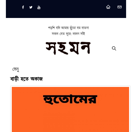
পড়শি যদি আমায় ছুঁতো যম যাতনা
সকল যেত দূরে: লালন সাঁই
মেনু
বাড়ী হতে অকাজ