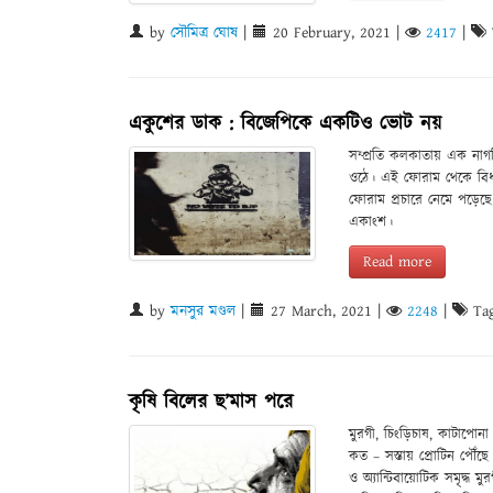
by
সৌমিত্র ঘোষ
|
20 February, 2021
|
2417
|
একুশের ডাক : বিজেপিকে একটিও ভোট নয়
সম্প্রতি কলকাতায় এক নাগ
ওঠে। এই ফোরাম থেকে বিধান
ফোরাম প্রচারে নেমে পড়েছে 
একাংশ।
Read more
by
মনসুর মণ্ডল
|
27 March, 2021
|
2248
|
Tag
কৃষি বিলের ছ’মাস পরে
মুরগী, চিংড়িচাষ, কাটাপো
কত – সস্তায় প্রোটিন পৌঁছ
ও অ্যান্টিবায়োটিক সমৃদ্ধ