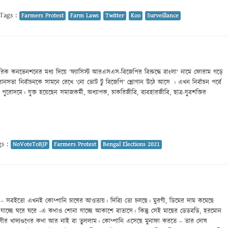
Tags :
Farmers Protest
Farm Laws
Twitter
Koo
Surveillance
রিক কনভেনশনের মধ্য দিয়ে ‘ফ্যাসিস্ট আরএসএস-বিজেপির বিরুদ্ধে বাংলা’ নামে ফোরাম গড়ে
সভা নির্বাচনকে সামনে রেখে ‘নো ভোট টু বিজেপি’ শ্লোগান উঠে আসে । এখন নির্বাচন পর্বে
পুরোদমে। যুক্ত হয়েছেন সমাজকর্মী, অধ্যাপক, চাকরিজীবি, ব্যবহারজীবি, ছাত্র-যুবশক্তির
s :
NoVoteToBJP
Farmers Protest
Bengal Elections 2021
না – সবইতো এখনই কোম্পানি চাষের আওতায়। দিব্যি তো চলছে। মুরগী, ডিমের দাম কমেছে
ে যাচ্ছে ঘরে ঘরে -এ কথাও শোনা যাচ্ছে আকাশে বাতাসে। কিন্তু সেই মাছের ডেডবডি, হরমোন
 মুরগীর খাদ্যগুণের কথা আর নাই বা তুললাম। কোম্পানি এসেছে মুনাফা করতে – তার দোষ