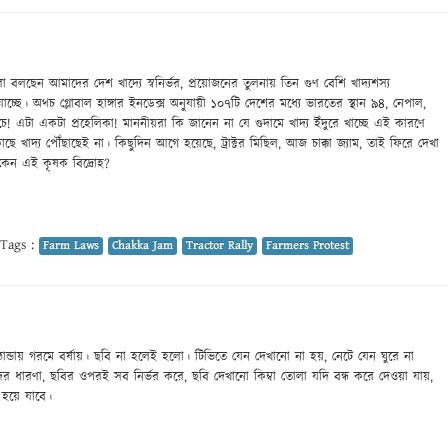
ঞরা বলছেন আমাদের দেশ খাদ্যে স্বনির্ভর, প্রয়োজনের তুলনায় তিন গুণ বেশি খাদ্যশস্য
্ছে। অথচ গ্লোবাল হাঙ্গার ইনডেক্স অনুযায়ী ১০৭টি দেশের মধ্যে ভারতের স্থান ৯৪, নেপাল,
চে! এটা একটা প্রহেলিকা! মাননীয়রা কি জানেন না যে গুদামে খাদ্য ইঁদুরে খাচ্ছে এই কারণে
াছে খাদ্য পৌঁছাছেই না। কিছুদিন আগে হয়েছে, ট্রাক্টর মিছিল, আজ চাক্কা জ্যাম, তাই ফিরে দেখা
েন এই কৃষক বিদ্রোহ?
Tags :
Farm Laws
Chakka Jam
Tractor Rally
Farmers Protest
 ঠান্ডায় গরমে বর্ষায়। ছবি না হলেই হলো। টিভিতে যেন দেখানো না হয়, নেটে যেন ঘুরে না
র ধারণা, ছবির ওপরই সব নির্ভর করে, ছবি দেখানো কিম্বা তোলা যদি বন্ধ করে দেওয়া যায়,
ধ হয়ে যাবে।