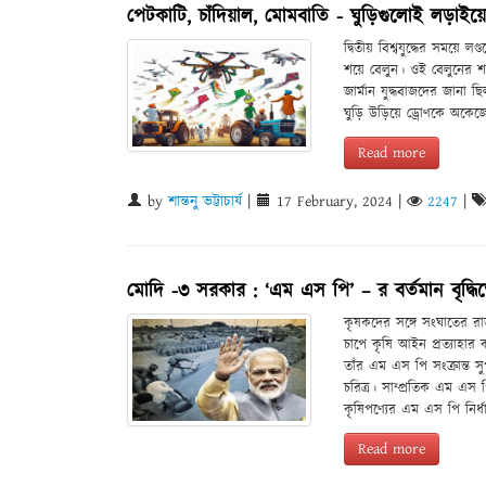
পেটকাটি, চাঁদিয়াল, মোমবাতি - ঘুড়িগুলোই লড়াইয়
দ্বিতীয় বিশ্বযুদ্ধের সময়
শয়ে বেলুন। ওই বেলুনের শক
জার্মান যুদ্ধবাজদের জানা
ঘুড়ি উড়িয়ে ড্রোণকে অকেজো
Read more
by
শান্তনু ভট্টাচার্য
|
17 February, 2024
|
2247
|
মোদি -৩ সরকার : ‘এম এস পি’ – র বর্তমান বৃদ্ধি
কৃষকদের সঙ্গে সংঘাতের রা
চাপে কৃষি আইন প্রত্যাহা
তাঁর এম এস পি সংক্রান্ত 
চরিত্র। সাম্প্রতিক এম এস
কৃষিপণ্যের এম এস পি নির
Read more