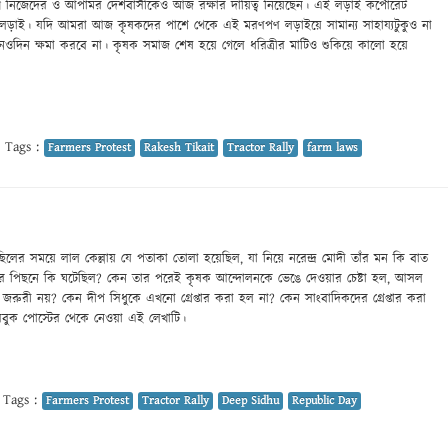
খে নিজেদের ও আপামর দেশবাসীকেও আজ রক্ষার দায়িত্ব নিয়েছেন। এই লড়াই কর্পোরেট
র লড়াই। যদি আমরা আজ কৃষকদের পাশে থেকে এই মরণপণ লড়াইয়ে সামান্য সাহায্যটুকুও না
দিন ক্ষমা করবে না। কৃষক সমাজ শেষ হয়ে গেলে ধরিত্রীর মাটিও শুকিয়ে কালো হয়ে
Tags :
Farmers Protest
Rakesh Tikait
Tractor Rally
farm laws
মিছিলের সময়ে লাল কেল্লায় যে পতাকা তোলা হয়েছিল, যা নিয়ে নরেন্দ্র মোদী তাঁর মন কি বাত
তার পিছনে কি ঘটেছিল? কেন তার পরেই কৃষক আন্দোলনকে ভেঙে দেওয়ার চেষ্টা হল, আসল
ি জরুরী নয়? কেন দীপ সিধুকে এখনো গ্রেপ্তার করা হল না? কেন সাংবাদিকদের গ্রেপ্তার করা
েসবুক পোস্টের থেকে নেওয়া এই লেখাটি।
Tags :
Farmers Protest
Tractor Rally
Deep Sidhu
Republic Day