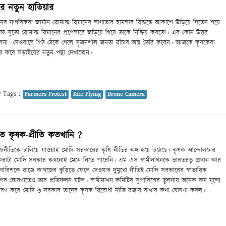
ের নতুন হাতিয়ার
ে লণ্ডনের নাগরিকরা জার্মান বোমারু বিমানের লাগাতার হামলার বিরুদ্ধে আকাশে উড়িয়ে দিতেন শয়ে
্ত সুতো বোমারু বিমানের প্রপেলারে জড়িয়ে গিয়ে তাকে নিষ্ক্রিয় করতো। এর কোন উত্তর
 ছিলনা। দেওয়ালে পিঠ ঠেকে গেলে সৃজনশীল জনতা বাঁচার অস্ত্র তৈরি করেন। আজকে কৃষকেরা
 করে লড়াইয়ের নতুন পন্থা দেখাচ্ছেন।
Tags :
Farmers Protest
Kite Flying
Drone Camera
তে কৃষক-প্রীতি কতখানি ?
জনীতিকে চালিয়ে যাওয়াই মোদি সরকারের কৃষি নীতির অঙ্গ হয়ে উঠেছে। কৃষক আন্দোলনের
র করাটা মোদি সরকার কখনোই মেনে নিতে পারেনি। এম এস স্বামীনাথনকে ভারতরত্ন প্রদান আর
সুপারিশকে বাজে কাগজের ঝুড়িতে ফেলে দেওয়ার দুমুখো নীতিই মোদি সরকারের স্বাভাবিক
 পির ঘোষণাতেও তার প্রতিফলন ঘটল। স্বামীনাথন কমিটির সুপারিশের তুলনায় অনেক কম মূল্যে
্ধারণ করে মোদি ৩ সরকার তাদের কৃষক বিরোধী নীতি বজায় রাখার কথা ঘোষণা করল।