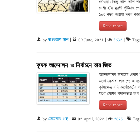
দেখিনা। কিন্তু রাশি রাশি শহ
দেশী হাঁস মুরগী পুঁটিমাছ 
১০২ নম্বর জায়গা দখল কর
Read more
by
অংশুমান দাশ
|
09 June, 2021
|
3632
|
Tags
কৃষক আন্দোলন ও নির্বাচনে হার-জিত
আন্দোলনের অন্যতম প্রধান দূ
মতো নেতারা প্রকাশ্যে আনত
কৃষিক্ষেত্র যদি কর্পোরেটের
মধ্যে শোষণ বদান্যতার রূপ 
Read more
by
সোমনাথ গুহ
|
02 April, 2022
|
2675
|
Tag