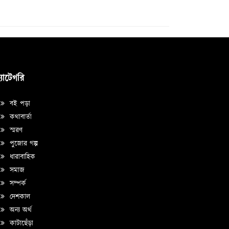
্যাটেগরি
বই পড়া
কথাবার্তা
স্মরণ
পুজোর গল্প
ধারাবাহিক
সমাজ
সম্পর্ক
দেশকাল
অন্য অর্থ
কাটাছেঁড়া