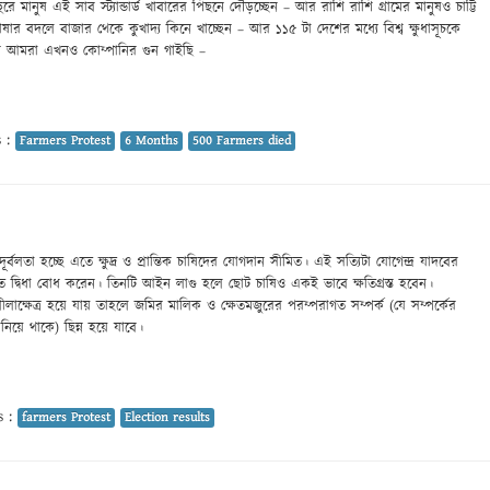
ুরে মানুষ এই সাব স্ট্যান্ডার্ড খাবারের পিছনে দৌড়চ্ছেন – আর রাশি রাশি গ্রামের মানুষও চাট্টি
পোষার বদলে বাজার থেকে কুখাদ্য কিনে খাচ্ছেন – আর ১১৫ টা দেশের মধ্যে বিশ্ব ক্ষুধাসূচকে
ে আমরা এখনও কোম্পানির গুন গাইছি –
 :
Farmers Protest
6 Months
500 Farmers died
র্বলতা হচ্ছে এতে ক্ষুদ্র ও প্রান্তিক চাষিদের যোগদান সীমিত। এই সত্যিটা যোগেন্দ্র যাদবের
ে দ্বিধা বোধ করেন। তিনটি আইন লাগু হলে ছোট চাষিও একই ভাবে ক্ষতিগ্রস্ত হবেন।
 লীলাক্ষেত্র হয়ে যায় তাহলে জমির মালিক ও ক্ষেতমজুরের পরম্পরাগত সম্পর্ক (যে সম্পর্কের
নিয়ে থাকে) ছিন্ন হয়ে যাবে।
s :
farmers Protest
Election results