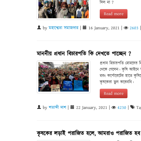
দিল না ?
Read more
by
মহাশ্বেতা সমাজদার
|
16 January, 2021
|
2603
মাননীয় প্রধান বিচারপতি কি দেখতে পাচ্ছেন ?
প্রধান বিচারপতি বোবদের 
থেকে গেলেন। কৃষি আইনে মহিল
বরং কর্পোরেটের হাতে কৃষিক্
কৃষকেরা ভুল করেননি।
Read more
by
শতাব্দী দাশ
|
22 January, 2021
|
4230
|
Ta
কৃষকের লড়াই পরাজিত হলে, আমরাও পরাজিত হব