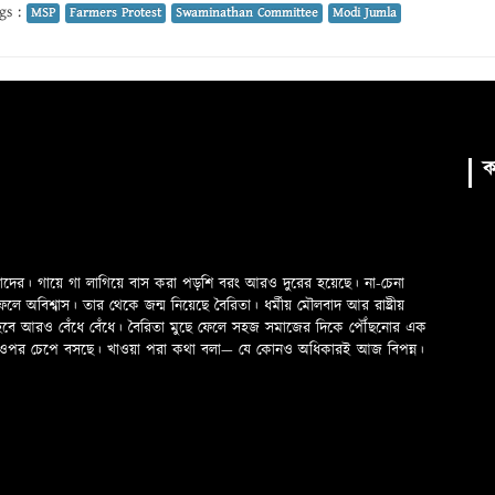
gs :
MSP
Farmers Protest
Swaminathan Committee
Modi Jumla
ক
মাদের। গায়ে গা লাগিয়ে বাস করা পড়শি বরং আরও দুরের হয়েছে। না-চেনা
অবিশ্বাস। তার থেকে জন্ম নিয়েছে বৈরিতা। ধর্মীয় মৌলবাদ আর রাষ্ট্রীয়
 হবে আরও বেঁধে বেঁধে। বৈরিতা মুছে ফেলে সহজ সমাজের দিকে পৌঁছনোর এক
ড়ের ওপর চেপে বসছে। খাওয়া পরা কথা বলা—­­ যে কোনও অধিকারই আজ বিপন্ন।