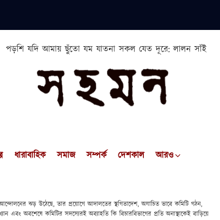
পড়শি যদি আমায় ছুঁতো যম যাতনা সকল যেত দূরে: লালন সাঁই
প
ধারাবাহিক
সমাজ
সম্পর্ক
দেশকাল
আরও
ন্দোলনের ঝড় উঠেছে, তার প্রয়োগে আদালতের স্থগিতাদেশ, অযাচিত ভাবে কমিটি গঠন,
খ্যান এবং অবশেষে কমিটির সদস্যেরই অব্যাহতি কি বিচারবিভাগের প্রতি অনাস্থাকেই বাড়িয়ে