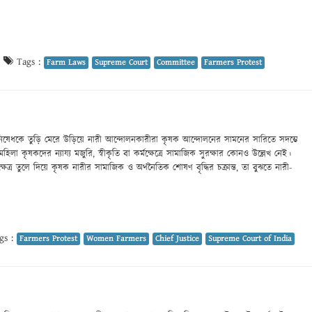
|
Tags :
Farm Laws
Supreme Court
Committee
Farmers Protest
নিষেধকে তুড়ি মেরে উড়িয়ে নারী আন্দোলনকারীরা কৃষক আন্দোলনের সামনের সারিতে সদম্ভে
া কৃষকদের ন্যায্য মজুরি, স্বীকৃতি বা কর্মক্ষেত্রে সামাজিক সুরক্ষার কোনও উল্লেখ নেই।
ষেত্র তুলে দিয়ে কৃষক নারীর সামাজিক ও অর্থনৈতিক শোষণ বৃদ্ধির চক্রান্ত, তা বুঝতে নারী-
gs :
Farmers Protest
Women Farmers
Chief Justice
Supreme Court of India