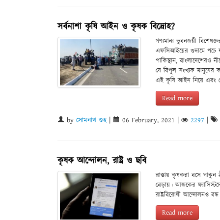
সর্বনাশা কৃষি আইন ও কৃষক বিদ্রোহ?
গণ্যমান্য ভুবনজয়ী বিশেষজ্
এফসিআইয়ের গুদামে পচে যাচ
পাকিস্থান, বাংলাদেশেরও নী
যে বিপুল সংখ্যক মানুষের ক
এই কৃষি আইন নিয়ে এবং ক
Read more
by
সোমনাথ গুহ
|
06 February, 2021
|
2297
|
কৃষক আন্দোলন, রাষ্ট্ৰ ও ছবি
রাস্তায় কৃষকরা বসে থাকুন
বেড়ায়। আজকের ফ্যাসিস্টদে
রাষ্ট্ৰবিরোধী আন্দোলনও বন্
Read more