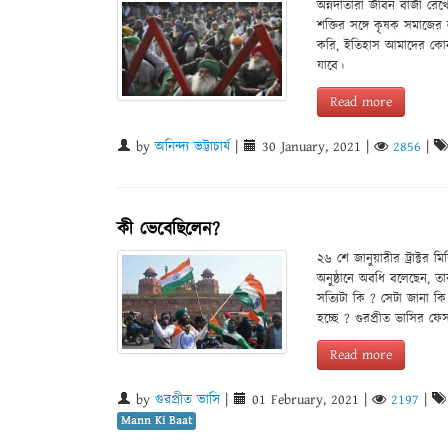
অন্নদাতারা জীবন বাজী রে
শক্তির সঙ্গে কৃষক সমাজে
করি, ইতিহাস আমাদের কোনও
যাবে।
Read more
by
অনিন্দ্য ভট্টাচার্য
|
30 January, 2021
|
2856
|
কী ভেবেছিলেন?
২৬ শে জানুয়ারীর ট্রাক্টর 
অনুষ্ঠানে অবধি বলেছেন, 
সত্যিটা কি ? সেটা জানা ক
হচ্ছে ? গুরপ্রীত ভাসির ফ
Read more
by
গুরপ্রীত ভাসি
|
01 February, 2021
|
2197
|
Mann Ki Baat