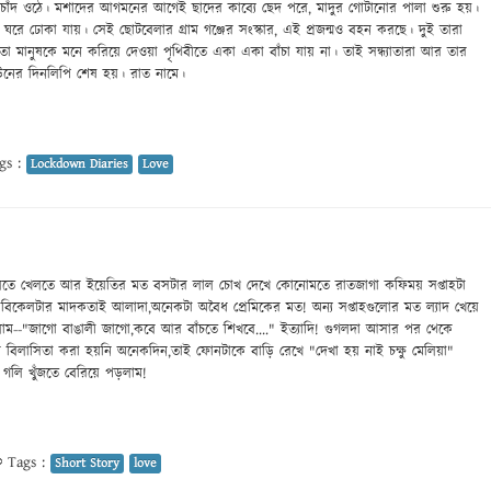
াঁদ ওঠে। মশাদের আগমনের আগেই ছাদের কাব্যে ছেদ পরে, মাদুর গোটানোর পালা শুরু হয়।
কি ঘরে ঢোকা যায়। সেই ছোটবেলার গ্রাম গঞ্জের সংস্কার, এই প্রজন্মও বহন করছে। দুই তারা
 মানুষকে মনে করিয়ে দেওয়া পৃথিবীতে একা একা বাঁচা যায় না। তাই সন্ধ্যাতারা আর তার
নের দিনলিপি শেষ হয়। রাত নামে।
gs :
Lockdown Diaries
Love
 খেলতে খেলতে আর ইয়েতির মত বসটার লাল চোখ দেখে কোনোমতে রাতজাগা কফিময় সপ্তাহটা
 বিকেলটার মাদকতাই আলাদা,অনেকটা অবৈধ প্রেমিকের মত! অন্য সপ্তাহগুলোর মত ল্যাদ খেয়ে
ম--"জাগো বাঙালী জাগো,কবে আর বাঁচতে শিখবে...." ইত্যাদি! গুগলদা আসার পর থেকে
ার বিলাসিতা করা হয়নি অনেকদিন,তাই ফোনটাকে বাড়ি রেখে "দেখা হয় নাই চক্ষু মেলিয়া"
গলি খুঁজতে বেরিয়ে পড়লাম!
Tags :
Short Story
love