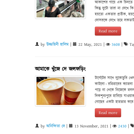
আকাশের গায়ে এক চিলতে চ
কিন্তু দুটো তারা না দেখে 
হয়তো একতার প্রতীক, হয়তো
দোসরকে দেখে তবে লকডাউ
Read more
by
উজ্জয়িনী হালিম
|
22 May, 2021
|
3608
|
Ta
আমাকে খুঁজে দে জলফড়িং
টার্গেটের সাথে লুকোচুরি
কাটলো। রবিবারের ক্যাবলা
পড়ে না থেকে নিজেকে বললা
দিকশূন্যপুরে হারিয়ে যাওয়
গোছের একটা হাবভাব করে 
Read more
by
অনিন্দিতা দে
|
13 November, 2021
|
2430
|