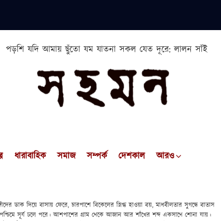
পড়শি যদি আমায় ছুঁতো যম যাতনা সকল যেত দূরে: লালন সাঁই
প
ধারাবাহিক
সমাজ
সম্পর্ক
দেশকাল
আরও
্গীদের ডাক দিয়ে বাসায় ফেরে, চারপাশে বিকেলের স্নিগ্ধ হাওয়া বয়, মাধবীলতার সুগন্ধে বাতাস
 পশ্চিমে সূর্য ঢলে পরে। আশপাশের গ্রাম থেকে আজান আর শাঁখের শব্দ একসাথে শোনা যায়।