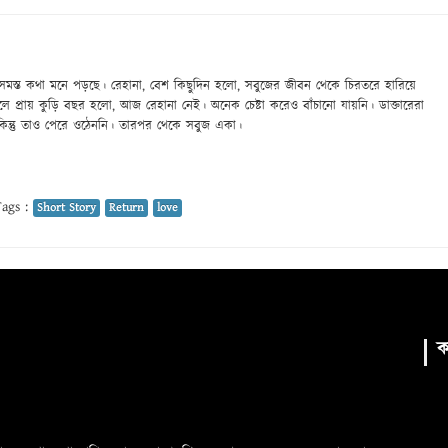
্ত কথা মনে পড়ছে। রেহানা, বেশ কিছুদিন হলো, সবুজের জীবন থেকে চিরতরে হারিয়ে
 প্রায় কুড়ি বছর হলো, আজ রেহানা নেই। অনেক চেষ্টা করেও বাঁচানো যায়নি। ডাক্তারেরা
 কিন্তু তাও পেরে ওঠেননি। তারপর থেকে সবুজ একা।
ags :
Short Story
Return
love
ক