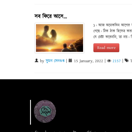
সব ফিরে আসে…
১। আজ অনেকদিন আগের সমস
গেছে। ঠিক ঠাক হিসেব করলে
যে চেষ্টা করেননি, তা নয়।
Read more
by
সুমন সেনগুপ্ত
|
15 January, 2022
|
2157
|
T