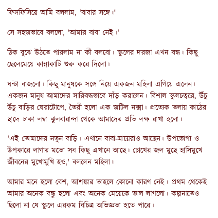
ফিসফিসিয়ে আমি বললাম, 'বাবার সঙ্গে।'
সে সহজভাবে বললো, 'আমার বাবা নেই।'
ঠিক বুঝে উঠতে পারলাম না কী বলবো। স্কুলের দরজা এখন বন্ধ। কিছু
ছেলেমেয়ে কান্নাকাটি শুরু করে দিলো।
ঘন্টা বাজলো। কিছু মানুষকে সঙ্গে নিয়ে একজন মহিলা এগিয়ে এলেন।
একজন মানুষ আমাদের সারিবদ্ধভাবে দাঁড় করালেন। বিশাল স্কুলচত্বরে, উঁচু
উঁচু বাড়ির ঘেরাটোপে, তৈরী হলো এক জটিল নক্সা। প্রত্যেক তলায় কাঠের
ছাদে ঢাকা লম্বা ঝুলবারান্দা থেকে আমাদের প্রতি লক্ষ রাখা হলো।
'এই তোমাদের নতুন বাড়ি। এখানে বাবা-মায়েরাও আছেন। উপভোগ্য ও
উপকারে লাগার মতো সব কিছু এখানে আছে। চোখের জল মুছে হাসিমুখে
জীবনের মুখোমুখি হও,' বললেন মহিলা।
আমার মনে হলো বেশ, আশঙ্কার তাহলে কোনো কারণ নেই। প্রথম থেকেই
আমার অনেক বন্ধু হলো এবং অনেক মেয়েকে ভাল লাগলো। কল্পনাতেও
ছিলো না যে স্কুলে এরকম বিচিত্র অভিজ্ঞতা হতে পারে।