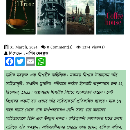
31 March, 2024
0 Comment(s)
1374 view(s)
লিখেছেন :
নাগিব মেহফুজ
Facebook
Twitter
Email
WhatsApp
নাগিব মহফুজ এক মিশরীয় সাহিত্যিক। মরুময় মিশরে উদ্যানসম তাঁর
সাহিত্যসৃষ্টি। মধ্যবিত্ত মুসলিম পরিবারে কঠোর ইসলামি অনুশাসনে জন্ম ১১,
ডিসেম্বর, ১৯১১। অল্পবয়সে মিশরীয় বিপ্লবে অংশগ্রহণ করেন। সেই
বিপ্লবের একটা বড় প্রভাব তাঁর সাহিত্যকর্মে প্রতিফলিত হয়েছে। মাত্র ১৭
বছর বয়সে থেকে প্রায় অর্ধশতকেরও বেশি সময় ধরে আরবের
সাহিত্যাকাশে তিনি এক উজ্জ্বল নক্ষত্র। অস্তিত্ববাদী লেখকদের মধ্যে প্রথম
সারিতে তাঁর অবস্থান। সাহিত্যজীবনের প্রারম্ভে তাহা হুসেন, হাফিজ নাজিব,