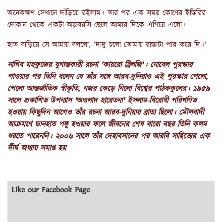
অনেকক্ষণ সেখানে দাঁড়িয়ে রইলাম। তার পর এক সময় কোণের ইস্তিরির
দোকান থেকে একটা অল্পবয়সি ছেলে আমার দিকে এগিয়ে এলো।
হাত বাড়িয়ে সে আমায় বললো, 'দাদু চলো তোমায় রাস্তাটা পার করে দি।'
নাগিব মহফুজের যুগান্তকারী রচনা 'কায়রো ট্রিলজি'। নোবেল পুরস্কার
পাওয়ার পর তিনি বলেন যে তাঁর সঙ্গে আরব-দুনিয়াও এই পুরস্কার পেলো,
পেলো আন্তর্জাতিক স্বীকৃতি, নজর কেড়ে নিলো বিশ্বের পাঠককুলের। ১৯৫৯
সালে প্রকাশিত উপন্যাস 'অওলাদ হারেতনা' ইসলাম-বিরোধী পরিগণিত
হওয়ায় কিছুদিন আগেও তাঁর রচনা আরব-দুনিয়ায় ব্রাত্য ছিলো। মৌলবাদী
আক্রমণে ডানহাত পঙ্গু হওয়ার ফলে জীবনের শেষ বারো বছর তিনি কলম
ধরতে পারেননি। ২০০৬ সালে তাঁর দেহাবসানের পর আরবি সাহিত্যের এক
দীর্ঘ অধ্যায় সমাপ্ত হয়
Like our Facebook Page