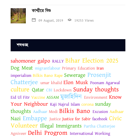
কাশ্মীরে যিশু
09 August, 2019
19253 Views
শব্দগুচ্ছ
Bihar Election 2025
sahomoner galpo
RALLY
Dog Meat
migrantlabour
Primary Education
Iran
Prosenjit
Sewerage
imperialism
Bilkis Bano Rape
Chatterjee
Elon Musk
umar khalid
Poonam Agarwal
culture
Sunday thoughts
Qatar
CBI
Lockdown
মুজাহিদিন
Know
Eid Ul Fitr
Vaccine
ASSAM
Environment
Your Neighbour
sunday
Kaji Najrul Islam
corona
Bilkis Bano
thoughts
Aadhaar
Modi
Excusion
Aadhaar
Embappe
Civic
Nazi
Justice
Justice for Sabir
facebook
Volunteer
Illegal Immigrants
Partha Chatterjee
Delhi Progrom
Agniveer
International Working