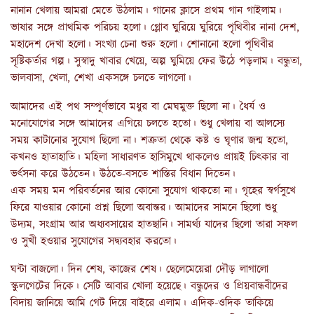
নানান খেলায় আমরা মেতে উঠলাম। গানের ক্লাসে প্রথম গান গাইলাম।
ভাষার সঙ্গে প্রাথমিক পরিচয় হলো। গ্লোব ঘুরিয়ে ঘুরিয়ে পৃথিবীর নানা দেশ,
মহাদেশ দেখা হলো। সংখ্যা চেনা শুরু হলো। শোনানো হলো পৃথিবীর
সৃষ্টিকর্তার গল্প। সুস্বাদু খাবার খেয়ে, অল্প ঘুমিয়ে ফের উঠে পড়লাম। বন্ধুতা,
ভালবাসা, খেলা, শেখা একসঙ্গে চলতে লাগলো।
আমাদের এই পথ সম্পূর্ণভাবে মধুর বা মেঘমুক্ত ছিলো না। ধৈর্য ও
মনোযোগের সঙ্গে আমাদের এগিয়ে চলতে হতো। শুধু খেলায় বা আলস্যে
সময় কাটানোর সুযোগ ছিলো না। শত্রুতা থেকে কষ্ট ও ঘৃণার জন্ম হতো,
কখনও হাতাহাতি। মহিলা সাধারণত হাসিমুখে থাকলেও প্রায়ই চিৎকার বা
ভর্ৎসনা করে উঠতেন। উঠতে-বসতে শাস্তির বিধান দিতেন।
এক সময় মন পরিবর্তনের আর কোনো সুযোগ থাকতো না। গৃহের স্বর্গসুখে
ফিরে যাওয়ার কোনো প্রশ্ন ছিলো অবান্তর। আমাদের সামনে ছিলো শুধু
উদ্যম, সংগ্রাম আর অধ্যবসায়ের হাতছানি। সামর্থ্য যাদের ছিলো তারা সফল
ও সুখী হওয়ার সুযোগের সদ্ব্যবহার করতো।
ঘন্টা বাজলো। দিন শেষ, কাজের শেষ। ছেলেমেয়েরা দৌড় লাগালো
স্কুলগেটের দিকে। সেটি আবার খোলা হয়েছে। বন্ধুদের ও প্রিয়বান্ধবীদের
বিদায় জানিয়ে আমি গেট দিয়ে বাইরে এলাম। এদিক-ওদিক তাকিয়ে