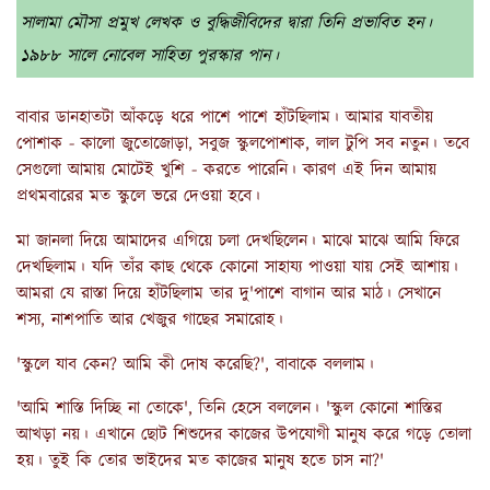
সালামা মৌসা প্রমুখ লেখক ও বুদ্ধিজীবিদের দ্বারা তিনি প্রভাবিত হন।
১৯৮৮ সালে নোবেল সাহিত্য পুরস্কার পান।
বাবার ডানহাতটা আঁকড়ে ধরে পাশে পাশে হাঁটছিলাম। আমার যাবতীয়
পোশাক - কালো জুতোজোড়া, সবুজ স্কুলপোশাক, লাল টুপি সব নতুন। তবে
সেগুলো আমায় মোটেই খুশি - করতে পারেনি। কারণ এই দিন আমায়
প্রথমবারের মত স্কুলে ভরে দেওয়া হবে।
মা জানলা দিয়ে আমাদের এগিয়ে চলা দেখছিলেন। মাঝে মাঝে আমি ফিরে
দেখছিলাম। যদি তাঁর কাছ থেকে কোনো সাহায্য পাওয়া যায় সেই আশায়।
আমরা যে রাস্তা দিয়ে হাঁটছিলাম তার দু'পাশে বাগান আর মাঠ। সেখানে
শস্য, নাশপাতি আর খেজুর গাছের সমারোহ।
'স্কুলে যাব কেন? আমি কী দোষ করেছি?', বাবাকে বললাম।
'আমি শাস্তি দিচ্ছি না তোকে', তিনি হেসে বললেন। 'স্কুল কোনো শাস্তির
আখড়া নয়। এখানে ছোট শিশুদের কাজের উপযোগী মানুষ করে গড়ে তোলা
হয়। তুই কি তোর ভাইদের মত কাজের মানুষ হতে চাস না?'