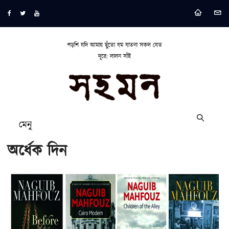
পড়শি যদি আমায় ছুঁতো যম যাতনা সকল যেত
দূরে: লালন সাঁই
মেনু
অর্ধেক দিন