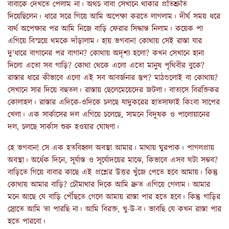
বাবাকে দেখতে পেলাম না। অথচ বাবা সেখানে থাকার প্রতিশ্রুতি
দিয়েছিলেন। ধারে সরে গিয়ে আমি অপেক্ষা করতে লাগলাম। দীর্ঘ সময় ধরে
ব্যর্থ অপেক্ষার পর আমি নিজে বাড়ি ফেরার সিদ্ধান্ত নিলাম। কয়েক পা
এগিয়ে বিস্ময়ে থমকে দাঁড়ালাম। হায় ভগবান! কোথায় সেই রাস্তা যার
দু'ধারে বাগানের পর বাগান? কোথায় অদৃশ্য হলো? কখন সেখানে হানা
দিলো এতো সব গাড়ি? কোথা থেকে এলো এতো মানুষ পৃথিবীর বুকে?
রাস্তার ধারে কীভাবে এলো এই সব আবর্জনার স্তুপ? মাঠগুলোই বা কোথায়?
সেখানে সার দিয়ে বহুতল। রাস্তায় ছেলেমেয়েদের জটলা। বাতাসে বিরক্তিকর
কোলাহল। রাস্তার এদিকে-ওদিকে চলছে যাদুকরের হাতসাফাই কিংবা সাপের
খেলা। এক সার্কাসের দল এগিয়ে চলেছে, সামনে বিদূষক ও পালোয়ানের
দল, চলছে সার্কাস শুরু হওয়ার ঘোষণা।
হে ভগবান! সে এক হতবিহ্বল অবস্থা আমার। মাথায় ঘুরপাক। পাগলপ্রায়
অবস্থা। অর্ধেক দিনে, সূর্যাস্ত ও সূর্যোদয়ের মাঝে, কিভাবে এসব ঘটা সম্ভব?
বাড়িতে গিয়ে বাবার কাছে এই প্রশ্নের উত্তর খুঁজে পেতে হবে আমায়। কিন্তু
কোথায় আমার বাড়ি? চৌমাথার দিকে আমি দ্রুত এগিয়ে গেলাম। আমার
মনে আছে যে বাড়ি পৌঁছতে গেলে আমায় রাস্তা পার হতে হবে। কিন্তু গাড়ির
স্রোতে আমি তা পারছি না। আমি বিরক্ত, খু-উ-ব। ভাবছি যে কখন রাস্তা পার
হতে পারবো।