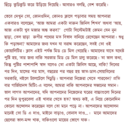
ছিঁড়ে কুচিকুচি করে উড়িয়ে দিয়েছি। আবারও বলছি, বেশ করেছি।
ভেবে দেখুন তো, কোনওদিন, কোনও ক্লাসে পড়াবার সময় আপনারা
একবারও বলেছেন, ‘আজ আমরা একটা দারুন জিনিস শিখব’ অথবা ‘আয়,
আজ একটা খুব মজার অঙ্ক করব?’ গোটা সিস্টেমটাই কেমন যেন নুন
ছাড়া, তেল ছাড়া রুগীর পথ্যের মত বিস্বাদ বানিয়ে রেখেছেন আপনারা। শুধু
কি পড়াশুনা? আমাদের জন্য যখন যা বরাদ্দ করেছেন, সবই তো ওই
কোয়ালিটির। ক্লাস এইট পর্যন্ত মিড ডে মিল খেয়েছি। আমাদের যাতে যথেষ্ট
পুষ্টি হয়, তার জন্য নাকি সরকার মিড ডে মিল চালু করেছে। তা ভাল কথা,
কিন্তু পুষ্টির পাশাপাশি স্বাদ বলেও তো একটা জিনিস আছে, নাকি? দিনের
পর দিন, মাসের পর মাস, বছরের পর বছর হয় ভাত-ডাল-সোয়াবিনের
তরকারি, নইলে ট্যালটেলে খিচুড়ি। আপনারা নিজেরা খেতে পারবেন? প্রতি
বার গার্জিয়ানস মিটিং-এ বলেন, আমরা নাকি আপনাদের সন্তানের সমান।
ভাল লাগত আপনাদের, যদি আপনাদের নিজেদের ঘরের বাচ্চাগুলো দিনের
পর দিন দুপুরবেলা এই খাবার খেতে হত? অথচ কই, এ নিয়ে কোনোদিন
কোনো অন্দোলন করেছেন বলে তো মনে পড়ে না। আপনাদের আন্দোলন
মানেই তো ডি এ দাও, মাইনে বাড়াও, বোনাস দাও…। মানে আমাদের
ছেলেরা ভাল-মন্দ খাক, বাকিগুলো মায়ের ভোগে যাক।