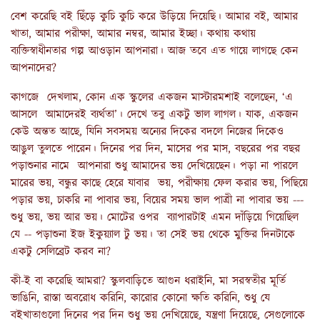
বেশ করেছি বই ছিঁড়ে কুচি কুচি করে উড়িয়ে দিয়েছি। আমার বই, আমার
খাতা, আমার পরীক্ষা, আমার নম্বর, আমার ইচ্ছা। কথায় কথায়
ব্যক্তিস্বাধীনতার গল্প আওড়ান আপনারা। আজ তবে এত গায়ে লাগছে কেন
আপনাদের?
কাগজে দেখলাম, কোন এক স্কুলের একজন মাস্টারমশাই বলেছেন, ‘এ
আসলে আমাদেরই ব্যর্থতা’। দেখে তবু একটু ভাল লাগল। যাক, একজন
কেউ অন্তত আছে, যিনি সবসময় অন্যের দিকের বদলে নিজের দিকেও
আঙুল তুলতে পারেন। দিনের পর দিন, মাসের পর মাস, বছরের পর বছর
পড়াশুনার নামে আপনারা শুধু আমাদের ভয় দেখিয়েছেন। পড়া না পারলে
মারের ভয়, বন্ধুর কাছে হেরে যাবার ভয়, পরীক্ষায় ফেল করার ভয়, পিছিয়ে
পড়ার ভয়, চাকরি না পাবার ভয়, বিয়ের সময় ভাল পাত্রী না পাবার ভয় ---
শুধু ভয়, ভয় আর ভয়। মোটের ওপর ব্যাপারটাই এমন দাঁড়িয়ে গিয়েছিল
যে -- পড়াশুনা ইজ ইকুয়্যাল টু ভয়। তা সেই ভয় থেকে মুক্তির দিনটাকে
একটু সেলিব্রেট করব না?
কী-ই বা করেছি আমরা? স্কুলবাড়িতে আগুন ধরাইনি, মা সরস্বতীর মূর্তি
ভাঙিনি, রাস্তা অবরোধ করিনি, কারোর কোনো ক্ষতি করিনি, শুধু যে
বইখাতাগুলো দিনের পর দিন শুধু ভয় দেখিয়েছে, যন্ত্রণা দিয়েছে, সেগুলোকে