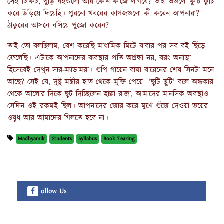
সেই টিকিট, থুড়ি বইগুলো আর কোন কাজে লাগবে? তাই ওগুলো কুচি কুচি
করে উড়িয়ে দিয়েছি। পুরনো খবরের কাগজগুলো কী করেন আপনারা?
ঠাকুরের আসনে বসিয়ে পুজো করেন?
তাই তো বলছিলাম, বেশ করেছি মাধ্যমিক মিটে যাবার পর সব বই ছিঁড়ে
ফেলেছি। এটাকে আপনাদের ব্যবস্থার প্রতি অশ্রদ্ধা নয়, বরং অনাস্থা
হিসেবেই দেখুন স্যর-ম্যাডামরা। গুপি গায়েন বাঘা বায়েনের শেষ সিনটা মনে
আছে? সেই যে, দুষ্টু মন্ত্রীর হাত থেকে মুক্তি পেয়ে 'ছুটি ছুটি' বলে অন্ধকার
থেকে আলোর দিকে ছুট দিচ্ছিলেন হাল্লা রাজা, আমাদের মানসিক অবস্থাও
সেদিন ওই রকমই ছিল। আপনাদের জোর করে মুখে গুঁজে দেওয়া ভয়ের
ওষুধ আর আমাদের গিলতে হবে না।
Madhyamik
Students
Syllabus
Book Tearing
ollow Us