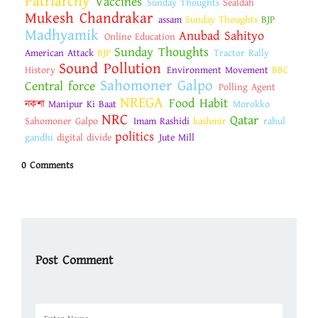
Patriarchy
Vaccines
Sunday Thoughts
Sealdah
Mukesh Chandrakar
assam
Sunday Thoughts
BJP
Madhyamik
Anubad Sahityo
Online Education
Sunday Thoughts
American Attack
BJP
Tractor Rally
Sound Pollution
History
Environment Movement
BBC
Sahomoner Galpo
Central force
Polling Agent
NREGA
Food Habit
নকশা
Manipur Ki Baat
Morokko
NRC
Qatar
Sahomoner Galpo
Imam Rashidi
kashmir
rahul
politics
gandhi
digital divide
Jute Mill
0 Comments
Post Comment