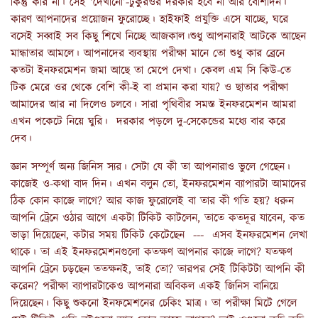
কিন্তু করি না। সেই ‘দেখানো’-টুকুরওর দরকার হবে না আর বেশিদিন।
কারণ আপনাদের প্রয়োজন ফুরোচ্ছে। হাইফাই প্রযুক্তি এসে যাচ্ছে, ঘরে
বসেই সব্বাই সব কিছু শিখে নিচ্ছে আজকাল।শুধু আপনারাই আটকে আছেন
মান্ধাতার আমলে। আপনাদের ব্যবস্থায় পরীক্ষা মানে তো শুধু কার ব্রেনে
কতটা ইনফরমেশন জমা আছে তা মেপে দেখা। কেবল এম সি কিউ-তে
টিক মেরে ওর থেকে বেশি কী-ই বা প্রমান করা যায়? ও ছাতার পরীক্ষা
আমাদের আর না দিলেও চলবে। সারা পৃথিবীর সমস্ত ইনফরমেশন আমরা
এখন পকেটে নিয়ে ঘুরি। দরকার পড়লে দু-সেকেন্ডের মধ্যে বার করে
দেব।
জ্ঞান সম্পূর্ণ অন্য জিনিস স্যর। সেটা যে কী তা আপনারাও ভুলে গেছেন।
কাজেই ও-কথা বাদ দিন। এখন বলুন তো, ইনফরমেশন ব্যাপারটা আমাদের
ঠিক কোন কাজে লাগে? আর কাজ ফুরোলেই বা তার কী গতি হয়? ধরুন
আপনি ট্রেনে ওঠার আগে একটা টিকিট কাটলেন, তাতে কতদূর যাবেন, কত
ভাড়া দিয়েছেন, কটার সময় টিকিট কেটেছেন --- এসব ইনফরমেশন লেখা
থাকে। তা এই ইনফরমেশনগুলো কতক্ষণ আপনার কাজে লাগে? যতক্ষণ
আপনি ট্রেনে চড়ছেন ততক্ষনই, তাই তো? তারপর সেই টিকিটটা আপনি কী
করেন? পরীক্ষা ব্যাপারটাকেও আপনারা অবিকল একই জিনিস বানিয়ে
দিয়েছেন। কিছু শুকনো ইনফমেশনের চেকিং মাত্র। তা পরীক্ষা মিটে গেলে