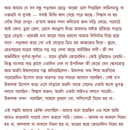
আর আমার যে সব বন্ধু পড়াশুনা ছেড়ে ‘কাজে’ চলে গিয়েছিল তামিলনাড়ু বা
গুজরাট বা দুবাই --- সবাই দিব্যি ভাল খেয়ে পরে আছে। বিশ্বাস না হয়
খোঁজ নিয়ে দেখুন। ছ’মাস অন্তর যখন কদিনের জন্য বাড়ি ফেরে, পকেটে
আই ফোন, চুলে জেল, চোখে সানগ্লাস দিয়ে কায়দার বাইক হাঁকিয়ে পাড়ায়
ঘুরে বেড়ায়। ওদেরই মত কারো সাথে হয়তো আমার দিদিটার বিয়ে হয়ে
যাবে। পড়াশুনা করে তো এই ঘোড়ার ডিম হয় আজকের দিনে। স্কুলে,
হেডস্যরের ঘরের বাইরে বড় বড় লেখা আছে স্বামীজির বাণী। কী সব
অন্তর্নিহিত পূর্ণতা-ফূর্ণতা --- মানে বুঝিনি কোনোদিন। কেউ বুঝিয়েও দেয়নি।
কিন্তু বাংলার স্যর ক্লাসে একদিন বেদ না উপনিষদ কী থেকে যেন শ্বেতকেতু
আর অরণি-উদ্দালকের গল্প শুনিয়েছিলেন। উদ্দালক তার শিষ্য অরণিকে
পনেরোদিন উপোস করে তারপর তার সামনে আসতে বলেছিল। সেই মত
উদ্দালক উপোস করে এসে দাঁড়ালে অরণি তাকে বেদের একটা অংশ মুখস্থ
বলতে বলেছিল। বিশ্বাস করুন, অরণি একটা লাইনও বলতে পারেনি।
উদ্দালক তখন বলেছিল, তাহলে বুঝলে তো, খালিপেটে বিদ্যে হয় না।
এই গল্পটা আমার হেব্বি লেগেছিল। আমার মনে হয়েছিল এর সঙ্গে আমি
আরও কয়েকটা পয়েন্ট যোগ করতে পারি। যেমন--- আনন্দ না থাকলে বিদ্যে
হয় না, ভালবাসা না থাকলে বিদ্যে হয় না, মারের ভয়ে কোনোদিন বিদ্যে হয়