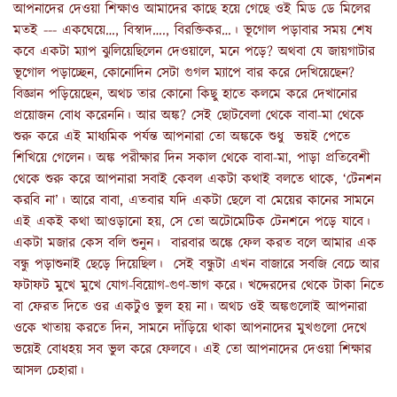
আপনাদের দেওয়া শিক্ষাও আমাদের কাছে হয়ে গেছে ওই মিড ডে মিলের
মতই --- একঘেয়ে…, বিস্বাদ…., বিরক্তিকর…। ভূগোল পড়াবার সময় শেষ
কবে একটা ম্যাপ ঝুলিয়েছিলেন দেওয়ালে, মনে পড়ে? অথবা যে জায়গাটার
ভূগোল পড়াচ্ছেন, কোনোদিন সেটা গুগল ম্যাপে বার করে দেখিয়েছেন?
বিজ্ঞান পড়িয়েছেন, অথচ তার কোনো কিছু হাতে কলমে করে দেখানোর
প্রয়োজন বোধ করেননি। আর অঙ্ক? সেই ছোটবেলা থেকে বাবা-মা থেকে
শুরু করে এই মাধ্যমিক পর্যন্ত আপনারা তো অঙ্ককে শুধু ভয়ই পেতে
শিখিয়ে গেলেন। অঙ্ক পরীক্ষার দিন সকাল থেকে বাবা-মা, পাড়া প্রতিবেশী
থেকে শুরু করে আপনারা সবাই কেবল একটা কথাই বলতে থাকে, ‘টেনশন
করবি না’। আরে বাবা, এতবার যদি একটা ছেলে বা মেয়ের কানের সামনে
এই একই কথা আওড়ানো হয়, সে তো অটোমেটিক টেনশনে পড়ে যাবে।
একটা মজার কেস বলি শুনুন। বারবার অঙ্কে ফেল করত বলে আমার এক
বন্ধু পড়াশুনাই ছেড়ে দিয়েছিল। সেই বন্ধুটা এখন বাজারে সবজি বেচে আর
ফটাফট মুখে মুখে যোগ-বিয়োগ-গুণ-ভাগ করে। খদ্দেরদের থেকে টাকা নিতে
বা ফেরত দিতে ওর একটুও ভুল হয় না। অথচ ওই অঙ্কগুলোই আপনারা
ওকে খাতায় করতে দিন, সামনে দাঁড়িয়ে থাকা আপনাদের মুখগুলো দেখে
ভয়েই বোধহয় সব ভুল করে ফেলবে। এই তো আপনাদের দেওয়া শিক্ষার
আসল চেহারা।