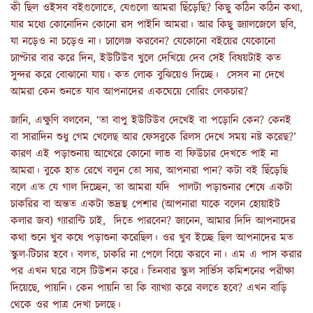
কী ছিল ওইসব বইগুলোতে, যেগুলো আমরা ছিঁড়েছি? কিছু কঠিন কঠিন কথা,
যার মধ্যে কোনোদিন কোনো রস পাইনি আমরা। আর কিছু জ্যালজেলে ছবি,
যা নড়েও না চড়েও না। চ্যালেঞ্জ করবেন? যেকোনো বইয়ের যেকোনো
চ্যাপ্টার বার করে দিন, ইউটিউব খুলে দেখিয়ে দেব সেই বিষয়টাই কত
সুন্দর করে বোঝানো যায়। কত লোক বুঝিয়েও দিচ্ছে। সেসব না দেখে
আমরা কেন শুনতে যাব আপনাদের একঘেয়ে বোরিং লেকচার?
জানি, এক্ষুণি বলবেন, ‘তা বাপু ইউটিউব দেখেই বা পড়োনি কেন? কেনই
বা সারাদিন শুধু গেম খেলেছ আর ফেসবুকে রিলস দেখে সময় নষ্ট করেছ?’
কারণ এই পড়াশুনায় আখেরে কোনো লাভ বা ফিউচার দেখতে পাই না
আমরা। বুকে হাত রেখে বলুন তো স্যর, আপনারা পান? কটা বই ছিঁড়েছি
বলে এত যে গাল দিচ্ছেন, তা আমরা যদি পালটা পড়াশুনার শেষে একটা
চাকরির বা অন্তত একটা ভদ্রস্থ পেশার (আপনারা যাকে বলেন হোয়াইট
কলার জব) গ্যারান্টি চাই, দিতে পারবেন? জানেন, আমার দিদি আপনাদের
কথা শুনে খুব কষে পড়াশুনা করেছিল। ওর খুব ইচ্ছে ছিল আপনাদের মত
স্কুল-টিচার হবে। বলত, চাকরি না পেলে বিয়ে করবে না। এম এ পাস করার
পর এখন ঘরে বসে টিউশন করে। তিনবার স্কুল সার্ভিস কমিশনের পরীক্ষা
দিয়েছে, পায়নি। কেন পায়নি তা কি ব্যাখ্যা করে বলতে হবে? এখন বাড়ি
থেকে ওর পাত্র দেখা চলছে।