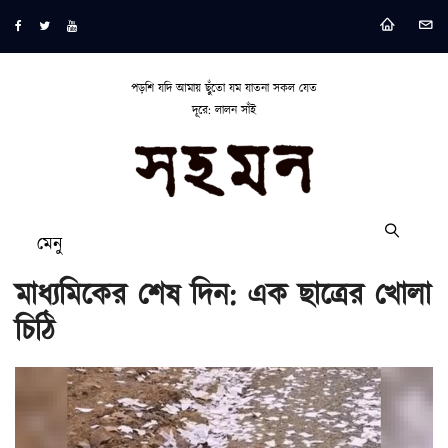
পড়শি যদি আমায় ছুঁতো যম যাতনা সকল যেত
দূরে: লালন সাঁই
মেনু
মাধ্যমিকের শেষ দিন: এক ছাত্রের খোলা
চিঠি