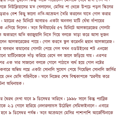
স্থায় নিয়ে ঘুরলেন কিন্তু তাকে লায়োনেল মেসিকে বেঁধে রাখা গেল না।
লকে নিউক্লিয়াসের মত খেলালেন, মেসির পা থেকে উপচে পড়ল স্কিলের
োয়াড়রাও বেশ কিছু ভালো প্রতি-আক্রমণ তৈরি করলেন যাতে গোল করার
। ম্যাচের ৩৫ মিনিটে আবারও একটা অনবদ্য মাটি ঘেঁষা বাঁপায়ের
এগিয়ে দিলেন। তবে দ্বিতীয়ার্ধের ৫৭ মিনিটে আলভারেজের গোলটা
কে অকারণে অতি ক্যাজুয়ালি নিতে গিয়ে বলকে তাড়া করে আসা দুজন
ে দিলেন আলভারেজের পায়ে। গোল করতে ভুল করেননি হুয়ান আলভারেজ।
দের ব্যবধান কমানোর গোলটা পেয়ে গেল যখন গুডউইনের শট এনজো
িয়ানো মার্টিনেজকে দাঁড় করিয়ে রেখে বল জালে জড়িয়ে যায়। এরপর
র এক তার সাজানো বলকে গোলে পাঠাতে ব্যর্থ হয়ে গোল নষ্টের
েবারে অন্তিম লগ্নে একটা সোনালি সুযোগ পেয়ে গিয়েছিল সোনালি জার্সির
ঁচিয়ে দেন মেসি বাহিনীকে। তবে নিজের শেষ বিশ্বকাপকে স্মরণীয় করে
্টিনা অধিনায়ক।
 দ্বৈরথ দেখা যাবে ৯ ডিসেম্বর তারিখে। ১৯৯৮ সালে কিন্তু প্যাট্রিক
টিনাকে ২-১ গোলে হারিয়ে নেদারল্যান্ডস উঠেছিল সেমিফাইনালে। এবারে
 ৯ ডিসেম্বর পর্যন্ত। তবে আক্রমণে মেসির পাশাপাশি আর্জেন্টিনাকে