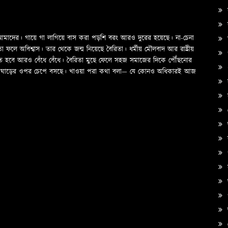
ক
ও আমাদের। গায়ে গা লাগিয়ে বাস করা পড়শি বরং আরও দুরের হয়েছে। না-চেনা
স
ে অবিশ্বাস। তার থেকে জন্ম নিয়েছে বৈরিতা। ধর্মীয় মৌলবাদ আর রাষ্ট্রীয়
প
তে হবে আরও বেঁধে বেঁধে। বৈরিতা মুছে ফেলে সহজ সমাজের দিকে পৌঁছনোর
দের ঘাড়ের ওপর চেপে বসছে। খাওয়া পরা কথা বলা—­­ যে কোনও অধিকারই আজ
স
অ
ক
প