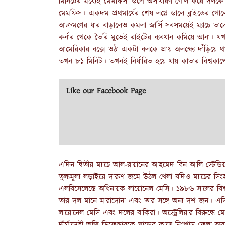
মিনিটের মধ্যেই মেমফিস ডিপে অসাধারণ গোল করে দলকে এগিয়
মেমফিস। একদম প্রথমার্ধের শেষ লগ্নে ডালে ব্লাইন্ডের গোলের 
আক্রমণের ধার বাড়ালেও কমলা জার্সি সবসময়েই ম্যাচে তাদের
কর্নার থেকে তৈরি মুভেই রাইটের ব্যবধান কমিয়ে আনা। য
আমেরিকার বক্সে ওঠা একটা বলকে প্রায় অলক্ষ্যে দাঁড়িয়
তখন ৮১ মিনিট। তখনই নির্ধারিত হয়ে যায় কাতার বিশ্বকা
Like our Facebook Page
এদিন দ্বিতীয় ম্যাচে আল-রায়ানের আহমেদ বিন আলি স্টেডিয়ামে
তুল্যমূল্য লড়াইয়ে দারুণ জমে উঠল খেলা যদিও ম্যাচের 
এলবিসেলেস্তে অধিনায়ক লায়োনেল মেসি। ১৯৮৬ সালের বিশ্ব
তার দল মানে মারাদোনা এবং তার সঙ্গে অন্য দশ জন। এদি
লায়োনেল মেসি এবং দলের বাকিরা। অস্ট্রেলিয়ার বিরুদ্ধ