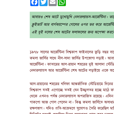
আবারও শেষ আটে মুখোমুখি নেদারল্যান্ডস-আর্জেন্টিনা। তাদে
ক্লুইভার্ট আর বার্গক্যাম্পের গোলের ওপর ভর করে আর্জেন
এই দুই দলের শেষ আটের ফলাফলের জন্য অপেক্ষা করতে হব
১৯৭৮ সালের আর্জেন্টিনা বিশ্বকাপ ফাইনালের কুড়ি বছর বাদ
কমলা জার্সির সাথে নীল-সাদা জার্সির উপভোগ্য লড়াই। আব
আর্জেন্টিনা। কাতারের আল-রায়ান শহরের দুই আলাদা স্টেডি
নেদারল্যান্ডস আর আর্জেন্টিনা শেষ আটের লড়াইয়ে একে অন্য
আল-রায়ানের শহরের খলিফা আন্তর্জাতিক স্টেডিয়ামে দিনের প্র
বিশ্বকাপ যতই এগোচ্ছে ততই যেন উজ্জ্বলতর হচ্ছে মাঠে ক
থেকে এখনও পর্যন্ত নেদারল্যান্ডস অপরাজিত রয়েছে। এদিন 
গাকপো আজ গোল পেলেন না। কিন্তু কমলা জার্সিতে অসাধ
রক্ষণভাগ। যদিও প্রতি-আক্রমণে সুযোগও তৈরি করেছিল মার্কিন য