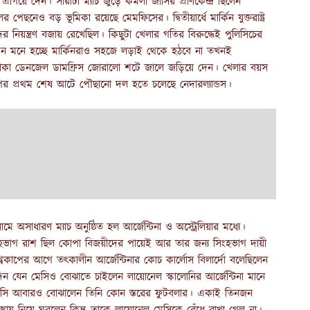
ে দেন। সারাটা ম্যাচ জুড়ে কমলা জার্সির প্রাণকেন্দ্র ছিলেন
পেছনেও বড় ভূমিকা রয়েছে মেমফিসের। দ্বিতীয়ার্ধে মার্কিন যুক্তরাষ্ট্র
 নিয়ন্ত্রণ বজায় রেখেছিল। কিছুটা খেলার গতির বিরুদ্ধেই পুলিসিচের
খন মনে হচ্ছে মার্কিনরাও সহজে লড়াই থেকে হঠবে না তখনই
ে থাকা ডেনজেল ডামফ্রিস জোরালো শটে জালে জড়িয়ে দেন। খেলার বয়স
পের প্রথম শেষ আটে পৌছানো দল হতে চলেছে নেদারল্যান্ডস।
 অসাধারণ ম্যাচ অনুষ্ঠিত হল আর্জেন্টিনা ও অস্ট্রেলিয়ার মধ্যে।
সিংহভাগ রাশ ছিল কোপা বিজয়ীদের পায়েই আর তার জন্য সিংহভাগ দায়ী
কাপের আগে তৎকালীন আর্জেন্টিনার কোচ কার্লোস বিলার্দো বলেছিলেন
ন যেন মেসিও বোঝাতে চাইলেন লায়োনেল স্কালোনির আর্জেন্টিনা মানে
ে মেসি আবারও বোঝালেন তিনি কোন স্তরের ফুটবলার। একাই তিনজন