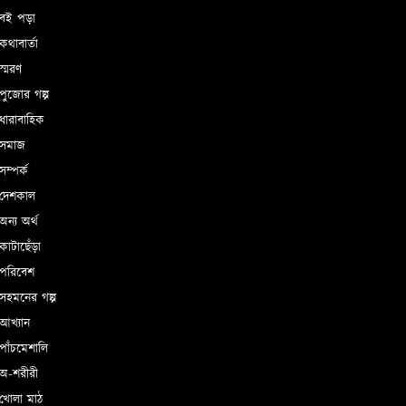
বই পড়া
থাবার্তা
্মরণ
ুজোর গল্প
ধারাবাহিক
সমাজ
ম্পর্ক
দেশকাল
ন্য অর্থ
াটাছেঁড়া
পরিবেশ
সহমনের গল্প
আখ্যান
াঁচমেশালি
অ-শরীরী
খোলা মাঠ