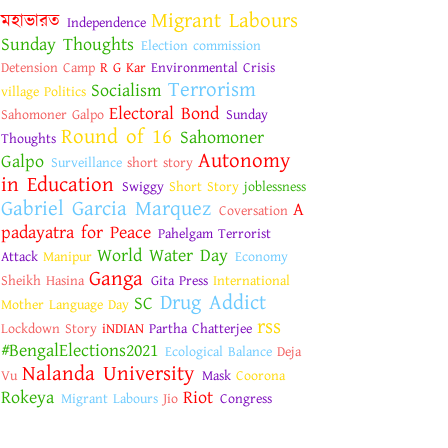
Migrant Labours
মহাভারত
Independence
Sunday Thoughts
Election commission
Detension Camp
R G Kar
Environmental Crisis
Terrorism
Socialism
village Politics
Electoral Bond
Sahomoner Galpo
Sunday
Round of 16
Sahomoner
Thoughts
Autonomy
Galpo
Surveillance
short story
in Education
Swiggy
Short Story
joblessness
Gabriel Garcia Marquez
A
Coversation
padayatra for Peace
Pahelgam Terrorist
World Water Day
Attack
Manipur
Economy
Ganga
Sheikh Hasina
Gita Press
International
Drug Addict
SC
Mother Language Day
rss
Lockdown Story
iNDIAN
Partha Chatterjee
#BengalElections2021
Ecological Balance
Deja
Nalanda University
Vu
Mask
Coorona
Rokeya
Riot
Migrant Labours
Jio
Congress