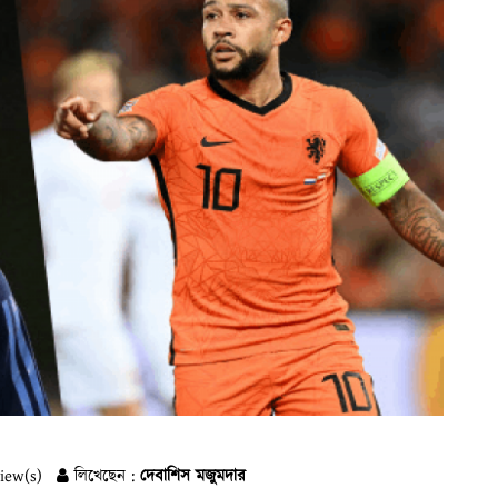
iew(s)
লিখেছেন :
দেবাশিস মজুমদার