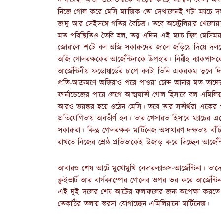
দীর্ঘাদেহী অজি ডিফেন্ডারকে ঘাড়ের কাছে নিঃশ্বাস ফেলা অব
নিজে গোল করে মেসি ম্যাজিক তো দেখালেনই গটা ম্যাচে দ
জাদু আর সেইসঙ্গে গতির বৈচিত্র। তবে অস্ট্রেলিয়ার খেল
মত পরিস্থিতিও তৈরি হল, তবু এদিন এই ম্যাচ ছিল মেসিময়
জোরালো শটে বল অজি সকারুদের জালে জড়িয়ে দিয়ে দলকে 
অজি গোলরক্ষকের আর্জেন্টিনাকে উপহার। নিরীহ ব্যাকপাস
আর্জেন্টিনীয় ফড়োয়ার্ডের চাপে বলটা তিনি একরকম তুল
প্রতি-আক্রমণে অজিরাও পরে পাওয়া চোদ্দ আনার মত তা
ফার্নান্ডেজের পায়ে লেগে আত্মঘাতী গোল হিসাবে বল এমিল
আরও ভয়ঙ্কর হয়ে ওঠেন মেসি। তবে তার সতীর্থরা একের প
প্রতিযোগিতায় অবতীর্ণ হন। তার খেসারত হিসাবে ম্যাচের এক
সকারুরা। কিন্তু গোলরক্ষক মার্টিনেজ অসাধারণ দক্ষতায় বা
রাখতে নিজের শ্রেষ্ঠ প্রতিভাকেই উজাড় করে দিচ্ছেন আর্জেন
আবারও শেষ আটে মুখোমুখি নেদারল্যান্ডস-আর্জেন্টিনা। তাদের
ক্লুইভার্ট আর বার্গক্যাম্পের গোলের ওপর ভর করে আর্জেন্
এই দুই দলের শেষ আটের ফলাফলের জন্য অপেক্ষা করতে হবে
তেকাঠির তলায় ভরসা যোগাচ্ছেন এমিলিয়ানো মার্টিনেজ।