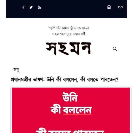
পড়শি যদি আমায় ছুঁতো যম যাতনা
সকল যেত দূরে: লালন সাঁই
মেনু
প্রধানমন্ত্রীর ভাষণ- উনি কী বললেন, কী বলতে পারতেন?