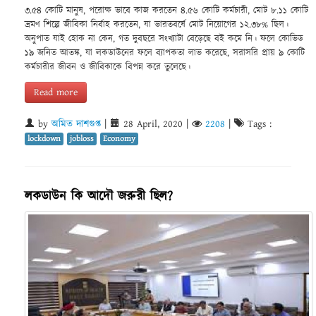
৩.৫৪ কোটি মানুষ, পরোক্ষ ভাবে কাজ করতেন ৪.৫৬ কোটি কর্মচারী, মোট ৮.১১ কোটি
ভ্রমণ শিল্পে জীবিকা নির্বাহ করতেন, যা ভারতবর্ষে মোট নিয়োগের ১২.৩৮% ছিল।
অনুপাত যাই হোক না কেন, গত দুবছরে সংখ্যাটা বেড়েছে বই কমে নি। ফলে কোভিড
১৯ জনিত আতঙ্ক, যা লকডাউনের ফলে ব্যাপকতা লাভ করেছে, সরাসরি প্রায় ৯ কোটি
কর্মচারীর জীবন ও জীবিকাকে বিপন্ন করে তুলেছে।
Read more
by
অমিত দাশগুপ্ত
|
28 April, 2020
|
2208
|
Tags :
lockdown
jobloss
Economy
লকডাউন কি আদৌ জরুরী ছিল?