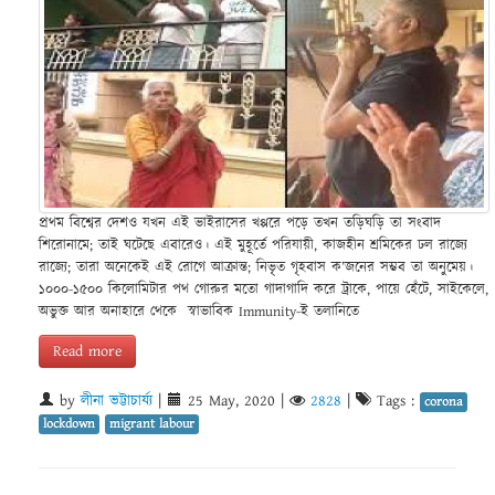
প্রথম বিশ্বের দেশও যখন এই ভাইরাসের খপ্পরে পড়ে তখন তড়িঘড়ি তা সংবাদ
শিরোনামে; তাই ঘটেছে এবারেও। এই মুহূর্তে পরিযায়ী, কাজহীন শ্রমিকের ঢল রাজ্যে
রাজ্যে; তারা অনেকেই এই রোগে আক্রান্ত; নিভৃত গৃহবাস ক’জনের সম্ভব তা অনুমেয়।
১০০০-১৫০০ কিলোমিটার পথ গোরুর মতো গাদাগাদি করে ট্রাকে, পায়ে হেঁটে, সাইকেলে,
অভুক্ত আর অনাহারে থেকে স্বাভাবিক Immunity-ই তলানিতে
Read more
by
লীনা ভট্টাচার্য্য
|
25 May, 2020
|
2828
|
Tags :
corona
lockdown
migrant labour