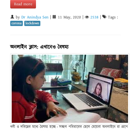
Read more
by
Dr Anindya Sen
|
11 May, 2020
|
2538
|
Tags :
corona
lockdown
অনলাইন ক্লাস: এখানেও বৈষম্য
ধনী ও দরিদ্রের মধ্যে বৈষম্য হচ্ছে। সচ্ছল পরিবারের ছেলে মেয়েরা অনলাইনে বা গ্রূপে