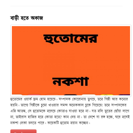
বাড়ী হতে অকাজ
হুতোমের ওয়ার্ক ফ্রম হোম হয়েচে। সম্পাদক কোরোনায় ভুগচে, তবে গিন্নী আর কন্যের
হয়নি। ভাগ্যে গিন্নীকে চুমো খাওয়ার সমন্দ অনেককাল চুকে গিয়েচে! তবে সম্পাদকের
এম্নি আতঙ্ক, সে হুতোমকে বলেচে কোতাও যাওয়া হবে না। যত বলি ভূতের ছোঁয়া লাগে
না, ভাইরাস হাজির হবে কোতা হতে? কান দেয় না। তা দেশে যা রঙ্গ হচ্চে, ঘরে বসেই
নকশা লেকা চলতে পারে। কয়েকটি হুতোম বয়ান কচ্ছেন।