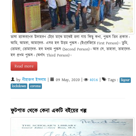
ভাষা ব্যাকরণের উদাহরণ টেনে মাঝে মাঝেই বলা যায় কিছু কথা, পুরুষ তিন প্রকার।
আমি, আমরা, আমাদের- এসব হল উত্তম পুরুষ। (ইংরেজিতে First Person)। তুমি,
তোমরা, তোমাদের- হল মধ্যম পুরুষ (Second Person)। আর সে, তাহারা, তাহাদের-
হল প্রথম পুরুষ। (অর্থাৎ Third Person)।
Read more
by
নীহারুল ইসলাম
|
09 May, 2020
|
4016
|
Tags :
liqour
lockdown
corona
ফুটপাত থেকে কেনা একটি বইয়ের গল্প