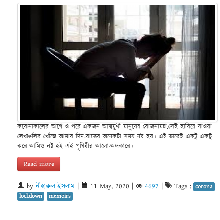
করোনাকালের আগে ও পরে একজন আত্মমুখী মানুষের রোজনামচা.সেই হারিয়ে যাওয়া
লেখাগুলির খোঁজে আমার দিন-রাতের অনেকটা সময় নষ্ট হয়। এই ভাবেই একটু একটু
করে আমিও নষ্ট হই এই পৃথিবীর আলো-অন্ধকারে।
Read more
by
নীহারুল ইসলাম
|
11 May, 2020
|
4697
|
Tags :
corona
lockdown
memoirs