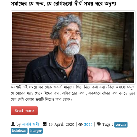
সমাজের যে ক্ষত, যে রোগগুলো দীর্ঘ সময় ধরে অদৃশ্য
অবশ্যই এই সময়ে সব থেকে জরুরী মানুষের খিদে নিয়ে কথা বলা। কিন্তু অসংখ্য মানুষ
যে ঘোরের মধ্যে থেকে খিদের কথা, অধিকারের কথা , একসাথে বাঁচার কথা বলতে ভুলে
গেল সেই নেশার দ্রব্যটি নিয়েও কথা হোক।
Read more
by
লাবণি জঙ্গী
|
13 April, 2020
|
3044
|
Tags :
corona
lockdown
hunger