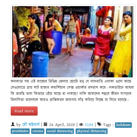
কলকাতা সহ এই রাজ্যের বিভিন্ন জেলায় ছোটো বড় যে লালবাতি এলাকা গুলো আছে
সেগুলোতে প্রায় ষাট হাজার কমার্শিয়াল সেক্স ওয়ার্কার বসবাস করে। লকডাউনে আমরা
কি ভাবছি তারা কিভাবে বেঁচে আছে বা থাকছে? নাকি আমাদের শহুরে জীবন যাপনের
বিলাসিতা তাদেরকে আরও প্রান্তিকতর জায়গায় দাঁড় করিয়ে দিচ্ছে বা দিতে চলেছে।
Read more
by
মৌ ভট্টাচার্য
|
26 April, 2020
|
3104
|
Tags :
lockdown
prostitutes
corona
social distancing
physical distancing