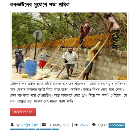
লকডাউনের সুযোগে সস্তা শ্রমিক
মাইলের পর মাইল অনন্ত হেঁটে চলেছে ভারতের শ্রমিকেরা। তারা ভারত গড়ার কারিগর।
ঘরে ফেরার অসহায় আর্তি নিয়ে আজ তারা পদাতিক। কারও নিথর দেহে ঘরে ফেরা।
কেউ লাশকাটা ঘরে বেওয়ারিশ। আর অবশেষে দেহে প্রাণ নিয়ে ঘর অবধি পৌঁছনো, সে
যেন ভাঙচুর হয়ে যাওয়া দেহ-মনের পরম ক্ষান্তি।
Read more
by
মনসুর মণ্ডল
|
31 May, 2020
|
2633
|
Tags :
Lockdown