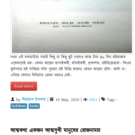
যখন এই লকডাউনে সবাই কিছু না কিছু ছুট পেলেও আজ টানা ৪৬ দিন বইবাজার
একেবারেই বন্ধ। কেমন আছেন ছাপাইকর্মী, বাঁধাইকর্মী, প্রকাশক, বইবিক্রেতারা। কিংবা
ফুটপাতে বই সাজিয়ে যাঁরা পুরনো বই বিক্রি করেন! কেমন আছেন তাঁরা। জানি না।
এনিয়ে কোনও মিডিয়ায় তেমন খবরও নেই।
Read more
by
নীহারুল ইসলাম
|
10 May, 2020
|
2451
|
Tags :
lockdown
books
আত্মকথা একজন আত্মসুখী মানুষের রোজনামচা