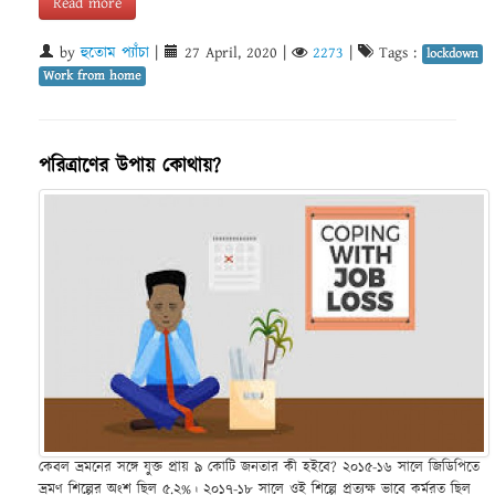
Read more
by
হুতোম প্যাঁচা
|
27 April, 2020
|
2273
|
Tags :
lockdown
Work from home
পরিত্রাণের উপায় কোথায়?
কেবল ভ্রমনের সঙ্গে যুক্ত প্রায় ৯ কোটি জনতার কী হইবে? ২০১৫-১৬ সালে জিডিপিতে
ভ্রমণ শিল্পের অংশ ছিল ৫.২%। ২০১৭-১৮ সালে ওই শিল্পে প্রত্যক্ষ ভাবে কর্মরত ছিল