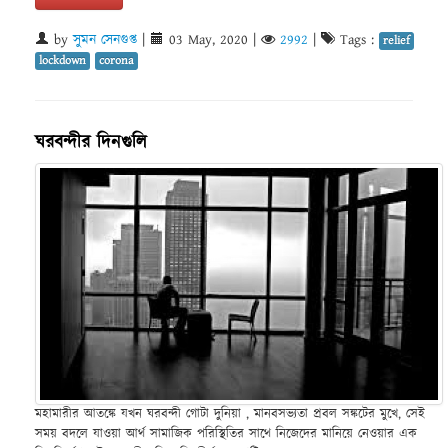
by
সুমন সেনগুপ্ত
|
03 May, 2020
|
2992
|
Tags :
relief
lockdown
corona
ঘরবন্দীর দিনগুলি
মহামারীর আতঙ্কে যখন ঘরবন্দী গোটা দুনিয়া , মানবসভ্যতা প্রবল সঙ্কটের মুখে, সেই
সময় বদলে যাওয়া আর্থ সামাজিক পরিস্থিতির সাথে নিজেদের মানিয়ে নেওয়ার এক