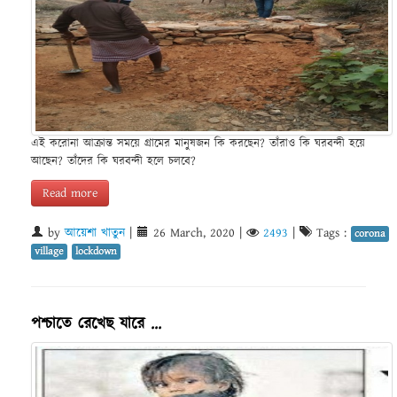
এই করোনা আক্রান্ত সময়ে গ্রামের মানুষজন কি করছেন? তাঁরাও কি ঘরবন্দী হয়ে
আছেন? তাঁদের কি ঘরবন্দী হলে চলবে?
Read more
by
আয়েশা খাতুন
|
26 March, 2020
|
2493
|
Tags :
corona
village
lockdown
পশ্চাতে রেখেছ যারে ...