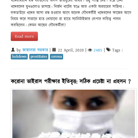
খদ্দেরবিহীন বন্ধ ঘরগুলোয় অলস ভাতঘুমের আবহ। তবু শাম্তি নেই। স্বপ্নে চেনা
খদ্দেরদের মুখগুলোও ভাসছে। নির্জন খাটের স্বপ্নে আর একটা অবয়বের সান্নিধ্য।
লকডাউনে খদ্দের আসা বন্ধ হওয়ার আগে অনেক যৌনকর্মীই খদ্দেরদের কাজের আগে
নিয়ম করে সাবানে হাত ধোয়ানো বা হাতে স্যানিটাইজার লেপার দায়িত্ব পালন
করছিলেন। কেমন আছেন যৌনকর্মীরা?
Read more
by
জাহানারা সরকার
|
22 April, 2020
|
2485
|
Tags :
lockdown
prostitutes
corona
করোনা ভাইরাস পরীক্ষার ইতিবৃত্ত: সঠিক প্রচেষ্টা না প্রহসন ?