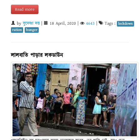
Read more
by
সুদেষ্ণা দত্ত
|
18 April, 2020
|
4643
|
Tags :
lockdown
ration
hunger
লালবাতি পাড়ার লকডাউন