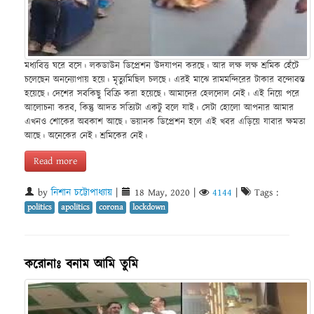
মধ্যবিত্ত ঘরে বসে। লকডাউন ডিপ্রেশন উদযাপন করছে। আর লক্ষ লক্ষ শ্রমিক হেঁটে
চলেছেন অনন্যোপায় হয়ে। মৃত্যুমিছিল চলছে। এরই মাঝে রামমন্দিরের টাকার বন্দোবস্ত
হয়েছে। দেশের সবকিছু বিক্রি করা হয়েছে। আমাদের হেলদোল নেই। এই নিয়ে পরে
আলোচনা করব, কিন্তু আদত সত্যিটা একটু বলে যাই। সেটা হোলো আপনার আমার
এখনও শোকের অবকাশ আছে। ভয়ানক ডিপ্রেশন হলে এই খবর এড়িয়ে যাবার ক্ষমতা
আছে। অনেকের নেই। শ্রমিকের নেই।
Read more
by
নিশান চট্টোপাধ্যায়
|
18 May, 2020
|
4144
|
Tags :
politics
apolitics
corona
lockdown
করোনাঃ বনাম আমি তুমি