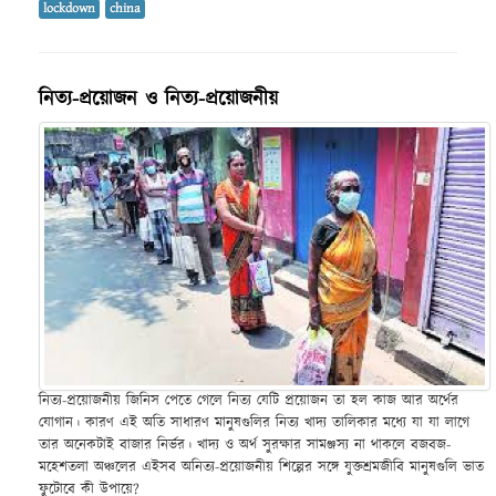
lockdown
china
নিত্য-প্রয়োজন ও নিত্য-প্রয়োজনীয়
নিত্য-প্রয়োজনীয় জিনিস পেতে গেলে নিত্য যেটি প্রয়োজন তা হল কাজ আর অর্থের
যোগান। কারণ এই অতি সাধারণ মানুষগুলির নিত্য খাদ্য তালিকার মধ্যে যা যা লাগে
তার অনেকটাই বাজার নির্ভর। খাদ্য ও অর্থ সুরক্ষার সামঞ্জস্য না থাকলে বজবজ-
মহেশতলা অঞ্চলের এইসব অনিত্য-প্রয়োজনীয় শিল্পের সঙ্গে যুক্তশ্রমজীবি মানুষগুলি ভাত
ফুটোবে কী উপায়ে?