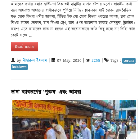
আমাদের কথার বলার স্বাধীনতা ঠিক ওই বাবুটির বাতাস টেপার মতো। স্বাদহীন কথা
বলে আমরাও আমাদের স্বাধীনতাকে পুষিয়ে নিচ্ছি। স্থান-কাল যাই হোক- রাজনৈতিক
মঞ্চ হোক কিংবা ধর্মীয় জালসা, টিভির টক-শো হোক কিংবা খবরের কাগজ, রক হোক
কিংবা চায়ের দোকান, বাস কিংবা ট্রেণ, তার ওপর আজকাল হয়েছে ফেস্‌বুক, ট্যুইটার।
অবশ্য এতে আমাদের লাভ না হলেও এই করোনাকালে ক্ষতি কিছু হচ্ছে না! দিব্যি কাল
কেটে যাচ্ছে ...
Read more
by
নীহারুল ইসলাম
|
07 May, 2020
|
2255
|
Tags :
corona
lockdown
ভাষা ব্যাকরণের ‘পুরুষ’ এবং আমরা