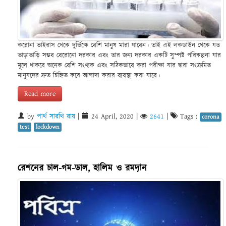
করোনা ভাইরাস থেকে দুর্ভিক্ষে বেশি মানুষ মারা যাবেন। তাই এই লকডাউন থেকে যত
তাড়াতাড়ি সম্ভব বেরোনো দরকার এবং তার জন্য দরকার একটি সুস্পষ্ট পরিকল্পনা যার
মূলে থাকবে অনেক বেশি সংখ্যক এবং সঠিকভাবে করা পরীক্ষা যার দ্বারা সংক্রমিত
মানুষদের দ্রুত চিহ্নিত করে আলাদা করার ব্যবস্থা করা যাবে।
Read more
by
পার্থ সারথি রায়
|
24 April, 2020
|
2641
|
Tags :
corona
test
lockdown
রেশনের চাল-গম-ডাল, হালিম ও রমদ়ান