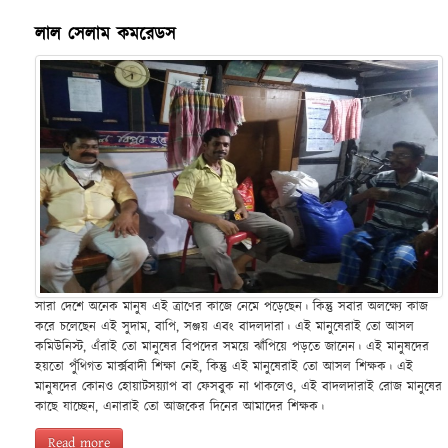
লাল সেলাম কমরেডস
সারা দেশে অনেক মানুষ এই ত্রাণের কাজে নেমে পড়েছেন। কিন্তু সবার অলক্ষ্যে কাজ
করে চলেছেন এই সুদাম, বাপি, সঞ্জয় এবং বাদলদারা। এই মানুষেরাই তো আসল
কমিউনিস্ট, এঁরাই তো মানুষের বিপদের সময়ে ঝাঁপিয়ে পড়তে জানেন। এই মানুষদের
হয়তো পুঁথিগত মার্ক্সবাদী শিক্ষা নেই, কিন্তু এই মানুষেরাই তো আসল শিক্ষক। এই
মানুষদের কোনও হোয়াটসয়্যাপ বা ফেসবুক না থাকলেও, এই বাদলদারাই রোজ মানুষের
কাছে যাচ্ছেন, এনারাই তো আজকের দিনের আমাদের শিক্ষক।
Read more