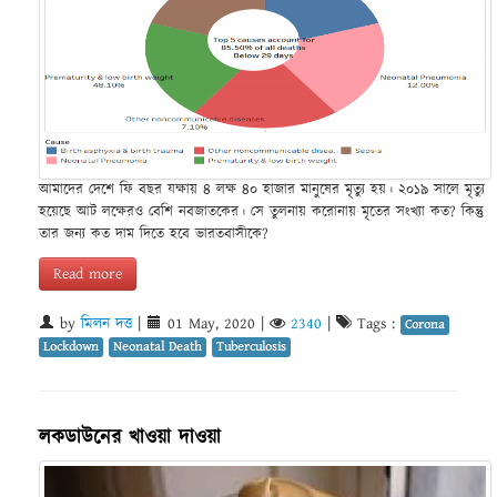
আমাদের দেশে ফি বছর যক্ষায় ৪ লক্ষ ৪০ হাজার মানুষের মৃত্যু হয়। ২০১৯ সালে মৃত্যু
হয়েছে আট লক্ষেরও বেশি নবজাতকের। সে তুলনায় করোনায় মৃতের সংখ্যা কত? কিন্তু
তার জন্য কত দাম দিতে হবে ভারতবাসীকে?
Read more
by
মিলন দত্ত
|
01 May, 2020
|
2340
|
Tags :
Corona
Lockdown
Neonatal Death
Tuberculosis
লকডাউনের খাওয়া দাওয়া