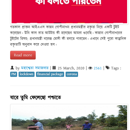
গতকাল প্রাক্তন আইএএস কান্নন গোপীনাথন প্রধানমন্ত্রীর বক্তৃতা নিয়ে একটি টুইট
করেছেন। উনি কাল রাত আটটায় কী বলেছেন আমরা শুনেছি। কান্নান গোপীনাথনের
টুইটের বিষয়: প্রধানমন্ত্রী নরেন্দ্র মোদী কী বলতে পারতেন। এখানে সেই পুরো কাল্পনিক
বক্তৃতাটি অনুবাদ করে দেওয়া হল।
Read more
by
মহাশ্বেতা সমাজদার
|
25 March, 2020
|
2561
|
Tags :
PM
lockdown
financial package
corona
যারে তুমি ফেলেছো পশ্চাতে