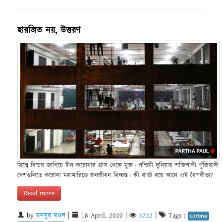
হারজিত নয়, উত্তরণ
বিশ্বে বিস্ময় জাগিয়ে চীন করোনার গ্রাস থেকে মুক্ত। পশ্চিমী দুনিয়ায় শক্তিশালী পুঁজিবাদী
দেশগুলিতে করোনা মহামারিতে জনজীবন বিধ্বস্ত। কী বার্তা বয়ে আনে এই বৈপরীত্য?
Read more
by
মনসুর মণ্ডল
|
18 April, 2020
|
3722
|
Tags :
corona