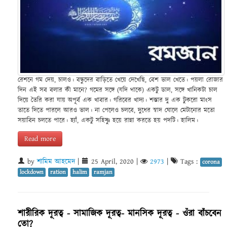
রেশনে গম দেয়, চালও। বন্ধুদের বাড়িতে খেয়ে দেখেছি, বেশ ভাল খেতে। পয়লা রোজার
দিন এই সব বলার কী মানে? গমের সঙ্গে (যদি থাকে) একটু ডাল, সঙ্গে খানিকটা চাল
দিয়ে তৈরি করা যায় অপূর্ব এক খাবার। গরিবের খাদ্য। শস্তার দু এক টুকরো মাংস
তাতে দিতে পারলে আরও ভাল। না পেলেও চলবে, দুধের স্বাদ ঘোলে মেটানোর মতো
সয়াবিন চলতে পারে। হ্যাঁ, একটু সহিষ্ণু হয়ে রান্না করতে হয় পদটি। হালিম।
Read more
by
শামিম আহমেদ
|
25 April, 2020
|
2973
|
Tags :
corona
lockdown
ration
halim
ramjan
শারীরিক দূরত্ব - সামাজিক দূরত্ব- মানসিক দূরত্ব - ওঁরা বাঁচবেন
তো?