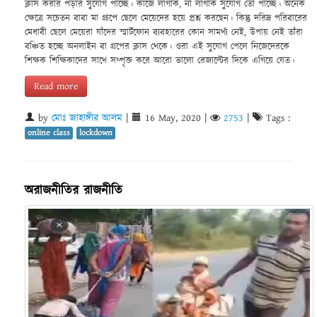
ক্লাস করার পড়ার সুযোগ পাচ্ছে। কাজে লাগাক, না লাগাক সুযোগ তো পাচ্ছে। অনেক
ক্ষেত্রে সচেতন বাবা মা গ্রূপে ছেলে মেয়েদের হয়ে প্রশ্ন করছেন। কিন্তু দরিদ্র পরিবারের
মেধাবী ছেলে মেয়েরা যাঁদের স্মার্টফোন ব্যবহারের কোন সামর্থ্য নেই, উপায় নেই তাঁরা
বঞ্চিত হচ্ছে অনলাইন বা গ্রপের ক্লাস থেকে। ওরা এই সুযোগ পেলে নিজেদেরকে
শিক্ষক শিক্ষিকাদের সাথে সম্পৃক্ত করে আরো ভালো রেজাল্টের দিকে এগিয়ে যেত।
Read more
by
মোঃ জাহাঙ্গীর আলম
|
16 May, 2020
|
2753
|
Tags :
online class
lockdown
অরাজনীতির রাজনীতি