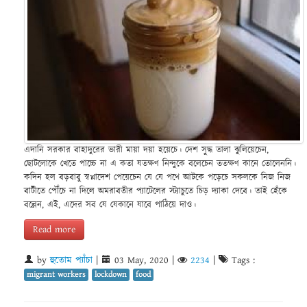
এদানি সরকার বাহাদুরের ভারী মায়া দয়া হয়েচে। দেশ সুদ্ধ তালা ঝুলিয়েচেন,
ছোটলোকে খেতে পাচ্চে না এ কতা যতক্ষণ নিন্দুকে বলেচেন ততক্ষণ কানে তোলেননি।
কদিন হল বড়বাবু স্বপ্নাদেশ পেয়েচেন যে যে পথে আটকে পড়েচে সকলকে নিজ নিজ
বাটীতে পৌঁচে না দিলে অমরাবতীর প্যাটেলের স্ট্যাচুতে চিড় দ্যাকা দেবে। তাই হেঁকে
বল্লেন, এই, এদের সব যে যেকানে যাবে পাঠিয়ে দাও।
Read more
by
হুতোম প্যাঁচা
|
03 May, 2020
|
2234
|
Tags :
migrant workers
lockdown
food