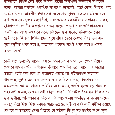
ব্যতিরেকে বিগত দেড় বছর আমার ছেলের স্কুলশিক্ষা অনলাইন মাধ্যমেই
হচ্ছে। আমার বাড়ীতে একাধিক ল্যাপটপ, ট্যাবলেট, স্মার্ট ফোন, প্রিন্টার এবং
মোটের উপর স্থিতিশীল ইন্টারনেট সংযোগের সুবিধা রয়েছে। এটাও বলে
রাখা ভাল যে ছেলের সহপাঠীরা, এবং আমার সহকর্মীদের সন্তানরাও একই
সুবিধাভোগী গোষ্ঠীর অন্তর্ভুক্ত। এতদ সত্ত্বেও পড়ুয়া এবং অভিভাবকদের
একটা বড় অংশ কায়মনোবাক্যে চাইছেন স্কুল খুলুক, পঠনপাঠন হোক
শ্রেণীকক্ষে, শিক্ষক শিক্ষিকাদের মুখোমুখি। ভেবে দেখার বিষয় হল এত
সুযোগসুবিধা থাকা সত্ত্বেও, করোনার প্রকোপ যথেষ্ট থাকা সত্ত্বেও এমন
ভাবনা কেন?
কেউ প্রশ্ন তুলতেই পারেন এখানে আলোচনা বাংলার স্কুল খোলা নিয়ে।
সেখানে অসম বাসীর অভিজ্ঞতা কীভাবে প্রাসঙ্গিক হতে পারে। এ প্রশ্নের
উত্তরে এটাই বলা চলে যে করোনার প্রকোপের পরিমাণগত তারতম্য
থাকলেও, দুই রাজ্যে তার গুণগত ফারাক বিশেষ নেই। বিশেষত যে
অঞ্চলগুলি এই আলোচনার পরিধির মধ্যে আছে, অর্থাৎ মূলত বড় শহর ও
শহরতলী অঞ্চল, সেখানে এই সাদৃশ্য প্রকট। ডিজিটাল বৈষম্যের শিকার যে
ছাত্র ছাত্রীরা, অভিভাবকরা তাঁদের এই আলোচনায় আনছিই না কারণ তাঁদের
অবস্থা নিয়ে দিস্তা দিস্তা কাগজ খরচ হয়েছে, দৃষ্টি আকর্ষণকারী সমীক্ষা হয়েছে
যেখানে স্পষ্টভাবেই দেখা গিয়েছে যে তাঁদের বিপুল সংখ্যাগরিষ্ঠ অংশ স্কুল