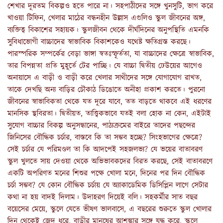
শেখার দূরতম বিকল্পও হতে পারে না। সহপাঠীদের সঙ্গে খুনসুটি, ভাগ করে
খাওয়া টিফিন, খেলার মাঠের বন্ধনহীন উল্লাস এগুলিও স্কুল জীবনের অঙ্গ,
ব্যক্তিত্ব বিকাশের সহায়ক। স্কুলজীবন থেকে দীর্ঘদিনের অনুপস্থিতি এমনকি
সুবিধাভোগী বাচ্চাদের স্বাভাবিক বিকাশকেও যথেষ্ট ক্ষতিগ্রস্ত করছে।
পারস্পরিক সম্পর্কের বেড়া ভাঙ্গা স্বতঃস্ফূর্ততা, যা বাচ্চাদের ক্ষেত্রে স্বাভাবিক,
তার বিপন্নতা প্রতি মুহূর্তে টের পাচ্ছি। যে বাচ্চা দ্বিতীয় ঢেউয়ের আগেও
অনায়াসে এ বাড়ী ও বাড়ী করে খেলার সাথীদের সঙ্গে যোগাযোগ রাখত,
তাকে দেখছি অন্য বাড়ির চৌকাঠ ডিঙোতে অনীহা প্রকাশ করতে। পুরনো
জীবনের স্বাভাবিকতা থেকে যত দূরে যাবে, তত বাড়তে থাকবে এই ধরণের
মানসিক স্থবিরতা। দ্বিতীয়ত, তাত্ত্বিকভাবে যতই বলা হোক না কেন, এইটাই
সুযোগ বাচ্চার বিকল্প অনুসন্ধানের, পাঠ্যক্রমের বাইরে তাদের পছন্দের
জিনিসের বৌদ্ধিক চর্চার, বাস্তবে কি তা সম্ভব হচ্ছে? সিংহভাগের ক্ষেত্রে?
সেই চর্চার যে পরিমণ্ডল তা কি আদপেই সহজলভ্য? যে ভয়ের বাতাবরণ
স্কুল খুলতে সায় দেওয়া থেকে অভিভাবকদের বিরত করছে, সেই বাতাবরণে
একটি অপরিণত মনের শিশুর পক্ষে খোলা মনে, দিনের পর দিন বৌদ্ধিক
চর্চা সম্ভব? যে কোন বৌদ্ধিক চর্চায় যে অ্যাকাডেমিক ডিসিপ্লিন লাগে সেটার
কথা না হয় বাদই দিলাম। উদাহরণ দিয়েই বলি। সহকর্মীর সাত বছর
বয়েসের মেয়ে, স্কুলে যেতে ভীষণ ভালবাসে, এ বছরের শুরুতে স্কুল খোলার
দিন থেকেই জেদ ধরে, বাড়ীর মানুষের আশঙ্কার সঙ্গে যুদ্ধ করে, স্কুলে