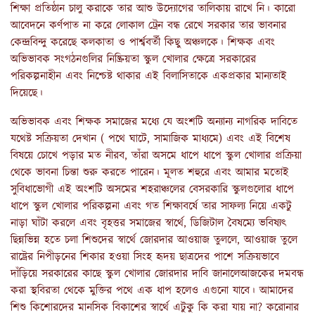
শিক্ষা প্রতিষ্ঠান চালু করাকে তার আশু উদ্যোগের তালিকায় রাখে নি। কারো
আবেদনে কর্ণপাত না করে লোকাল ট্রেন বন্ধ রেখে সরকার তার ভাবনার
কেন্দ্রবিন্দু করেছে কলকাতা ও পার্শ্ববর্তী কিছু অঞ্চলকে। শিক্ষক এবং
অভিভাবক সংগঠনগুলির নিষ্ক্রিয়তা স্কুল খোলার ক্ষেত্রে সরকারের
পরিকল্পনাহীন এবং নিশ্চেষ্ট থাকার এই বিলাসিতাকে একপ্রকার মান্যতাই
দিয়েছে।
অভিভাবক এবং শিক্ষক সমাজের মধ্যে যে অংশটি অন্যান্য নাগরিক দাবিতে
যথেষ্ট সক্রিয়তা দেখান ( পথে ঘাটে, সামাজিক মাধ্যমে) এবং এই বিশেষ
বিষয়ে চোখে পড়ার মত নীরব, তাঁরা অসমে ধাপে ধাপে স্কুল খোলার প্রক্রিয়া
থেকে ভাবনা চিন্তা শুরু করতে পারেন। মূলত শহুরে এবং আমার মতোই
সুবিধাভোগী এই অংশটি অসমের শহরাঞ্চলের বেসরকারি স্কুলগুলোর ধাপে
ধাপে স্কুল খোলার পরিকল্পনা এবং গত শিক্ষাবর্ষে তার সাফল্য নিয়ে একটু
নাড়া ঘাঁটা করলে এবং বৃহত্তর সমাজের স্বার্থে, ডিজিটাল বৈষম্যে ভবিষ্যৎ
ছিন্নভিন্ন হতে চলা শিশুদের স্বার্থে জোরদার আওয়াজ তুললে, আওয়াজ তুলে
রাষ্ট্রের নিপীড়নের শিকার হওয়া সিংহ হৃদয় ছাত্রদের পাশে সক্রিয়ভাবে
দাঁড়িয়ে সরকারের কাছে স্কুল খোলার জোরদার দাবি জানালেআজকের দমবন্ধ
করা স্থবিরতা থেকে মুক্তির পথে এক ধাপ হলেও এগুনো যাবে। আমাদের
শিশু কিশোরদের মানসিক বিকাশের স্বার্থে এটুকু কি করা যায় না? করোনার