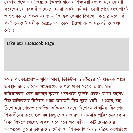
খোলার পক্ষে রায় দিয়েছেন (অবশ্য বাংলার শিক্ষামন্ত্রী ফলাও করে ঘোষণা
করেছেন যে সরকারী উদ্যোগে হওয়া একটি সমীক্ষায় দেখা গেছে সংখ্যাগরিষ্ঠ
অভিভাবক ও শিক্ষক সমাজ না কি স্কুল খোলার বিপক্ষে। কাদের মধ্যে, কী
পদ্ধতিতে সেই সমীক্ষা হয়েছে তার কোন উল্লেখ অবশ্য সরকারী ঘোষণায়
নেই )।
Like our Facebook Page
সমস্ত পরিকাঠামোগত সুবিধা থাকা, ডিজিটাল ডিভাইডের সুবিধাজনক প্রান্তে
অবস্থান এবং করোনা সংক্রমণের আশঙ্কা থাকা সত্ত্বেও আমার মত
অভিভাবকরা কেন চাইছেন স্কুলের পঠনপাঠন স্কুলেই হোক? কারণ বহুবিধ।
নিজ অভিজ্ঞতার ভিত্তিতে প্রধান কয়েকটি দিক তুলে ধরছি। প্রথমত, বহু
ক্লিশে হয়ে গেলেও দৈনন্দিন অভিজ্ঞতা বলছে, বিশেষত প্রাথমিক বিভাগের
শিক্ষার্থীদের কাছে স্কুল বহু কিছু শেখার জায়গা। এমনকি পাঠ্যক্রমের কোন
বিষয় শিখতে গেলেও একলা ঘরে বসে অবয়বহীন একটি ক্লাসরুমের
অংশগ্রহণ স্কুলের ক্লাসরুমের যৌথতায়, শিক্ষক শিক্ষিকার সক্রিয় অংশগ্রহণে