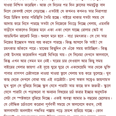
যাওয়া নিশ্চিত করেছিল। আজ সে দিনের পর দিন ক্লাসের সময়টুকু বাদ
দিলে কেবলই খেলে বেড়াচ্ছে। এতটাই যে কখনও কখনও তার নিরাপত্তা
নিয়ে চিন্তিত হবার পরিস্থিতি তৈরি হচ্ছে। বাইরে থাকার যতটা সময় সে
আদায় করে নিতে পারছে ততটা সে নিজেকে নিংড়ে দিচ্ছে খেলায়, এমনকি
বাড়ীতে থাকলেও নিজের মনে একা একা খেলে যাচ্ছে রোলার স্কেট বা
ব্যাডমিন্টন র‍্যাকেট নিয়ে। শুনলে মনে হবে - বাঃ! চমৎকার। সে তো তার
নিজের ইচ্ছেমত সময় ব্যয় করতে পারছে। কিন্তু আসলে কি তাই? সে
চমৎকার আঁকতে পারে। মাঝের কিছুদিন সে এঁকে সময় কাটাচ্ছিল। কিন্তু
সেই উৎসাহ কয়েকদিন পরেই থিতিয়ে যায়। সে সিনেমা দেখতে ভালবাসে,
কিন্তু এখন আর তেমন মন নেই। ঘরের চার দেওয়াল আর কিছু সময়
বাইরের খেলার জায়গা এই বৃত্তে ঘুরে ঘুরে যে একঘেয়েমি তার থেকে মুক্তি
পাবার প্রাণপণ চেষ্টাতাকে নাওয়া খাওয়া ভুলে খেলায় মত্ত করে তুলেছে। খুব
কাছ থেকে দেখলে বোঝা যায় এই প্রচেষ্টাটা। চাপা স্বভাব সত্ত্বেও জায়গামত
মুখ খুলে সে বুঝিয়ে দিচ্ছে স্কুল যেতে পারাটা তার কাছে কত জরুরী। স্কুলে
যেতে পারাটা যে পড়াশুনো বা অন্যান্য বিষয়ের চর্চা করার ইচ্ছার অনুঘটক
সেটা সে স্পষ্টভাবে বুঝিয়ে দিচ্ছে। একই অবস্থা আমার ৯ বছরের ছেলেরও।
যে বৌদ্ধিক চর্চাগুলো করোনা পূর্ববর্তী সময়ে সে ভালবেসে করত, সেই
ভালবাসাটা অনলাইন পদ্ধতির পাল্লায় পড়ে ক্রমশ হারিয়ে যাচ্ছে। কোন