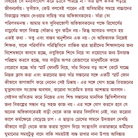
বিষয়েই সে মনঃসংযোগ করে উঠতে পারছে না। তার ছাপ কতক পড়ছে
জীবনচর্যায়। তৃতীয়ত, কেউ বলতেই পারেন এই অতিমারীর সময়ে বাচ্চাদের
বিকল্পের সন্ধান দেওয়ার দায়িত্ব তার অভিভাবকদের। তাঁরা তো
পরিণতমনস্ক। আমার মত সুবিধাভোগী অভিভাবকদের পক্ষে রিসোর্সের
প্রাচুর্যের ফলে বিকল্প খোঁজাও খুব কঠিন নয়। কিন্তু আবারও বলতে হয়
একই কথা - তত্ত্ব এবং বাস্তব অনুশীলন এক নয়। যে অভিভাবক নিজেই
শিক্ষক, যাকে পরিবর্তিত পরিস্থিতিতে প্রান্তিক ছাত্র ছাত্রীদের শিক্ষাদানের জন্য
বিশেষভাবে ভাবতে হচ্ছে, প্রযুক্তিকে শিখে নিয়ে তা প্রয়োগের জন্য উদয়াস্ত
পরিশ্রম করতে হচ্ছে, যার বাড়ীর অপর রোজগেরে মানুষটিকে কাজে
বেরোতে হচ্ছে তাঁর স্মার্ট ফোনটি নিয়ে, তাঁর দিনের বড় অংশ কেটে যাচ্ছে
নিছক ক্লাস করা এবং করানোর জন্য তাঁর সন্তানের সঙ্গে একটি স্মার্ট ফোন
কীভাবে ভাগাভাগি করে নেবেন সেই চিন্তায়। এর সঙ্গে যোগ হচ্ছে প্রিয়জনের
মৃত্যুসংবাদ সংক্রান্ত অবসাদ, করোনা সংক্রমিত হবার আশঙ্কার অবসাদ।
সেইসব অতিক্রম করে নিজের এবং শিশু সন্তানের মানসিক স্থিতিশীলতার
জন্য বিকল্পের সন্ধান বড় সহজ কাজ নয়। এর সঙ্গে যোগ করতে হবে যে
অনেক অভিভাবকেরই বাড়ী থেকে কাজ করার বিলাসিতা নেই, বরং করোনা
কালে কর্মক্ষেত্রে বেড়েছে চাপ। এ ছাড়াও চোখের সামনে উদাহরণ দেখছি
কীভাবে বাড়ী থেকে কাজ করার সুযোগ দিয়ে সংস্থাগুলি প্রকারান্তরে কর্মীদের
ঘুমানোর সময়টুকু বাদে বাকি সময়টাই ব্যস্ত রাখার নানা উপায় আবিষ্কার