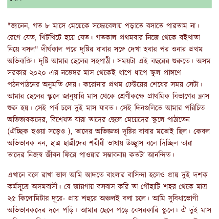
"জানেন, গত ৮ মাসে মেয়েকে সন্ধ্যেবেলায় পড়াতে বসাতে পারতাম না।
রেগে যেত, খিটখিটে হয়ে যেত। গতকাল প্রথমবার নিজে থেকে বইখাতা
নিয়ে বসল" দীর্ঘকাল পরে দৃষ্টির বাবার সঙ্গে দেখা হবার পর ওনার প্রথম
অভিব্যক্তি। দৃষ্টি আমার ছেলের সহপাঠী। সময়টা এই বছরের শুরুতে। অসম
সরকার ২০২০ এর নভেম্বর মাস থেকেই ধাপে ধাপে স্কুল প্রাঙ্গণে
পঠনপাঠনের অনুমতি দেয়। করোনার প্রথম ঢেউয়ের শেষের সময় সেটা।
আমার ছেলের স্কুলে জানুয়ারি মাস থেকে শ্রেণীকক্ষে প্রাথমিক বিভাগের ক্লাস
শুরু হয়। সেই পর্ব চলে দুই মাস যাবত। সেই দিনগুলিতে আমার পরিচিত
অভিভাবকদের, বিশেষত যারা তাদের ছেলে মেয়েদের স্কুলে পাঠাতেন
(ঐচ্ছিক হওয়া সত্ত্বেও ), তাদের অভিজ্ঞতা দৃষ্টির বাবার মতোই ছিল। কেবল
অভিভাবক নন, ছাত্র ছাত্রীদের শরীরী ভাষায় উচ্ছ্বাস বলে দিচ্ছিল তারা
তাদের নিজস্ব জীবন ফিরে পাওয়ার সম্ভাবনায় কতটা আনন্দিত।
এখানে বলে রাখা ভাল আমি আদতে বাংলার বাসিন্দা হলেও প্রায় দুই দশক
কর্মসূত্রে অসমবাসী। যে জায়গায় বসবাস করি তা গৌহাটি শহর থেকে মাত্র
২৫ কিলোমিটার দূরে- প্রায় শহুরে অঞ্চলই বলা চলে। আমি সুবিধাভোগী
অভিভাবকদের দলে পড়ি। আমার ছেলে পড়ে বেসরকারি স্কুলে। ঐ দুই মাস