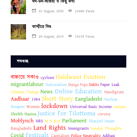
ঈদ-উল-আজহা ও কিছু কথা
01 August, 2020
23488 Views
কাশ্মীরে যিশু
09 August, 2019
19239 Views
শব্দগুচ্ছ
Haldwani Eviction
বাচ্চায়ে সকাও
cyclone
migrantlabour
Nationalism
Durga Puja
Dalits
Paper Leak
Online Education
News
Climate Change
Nandigram
Short Story
Aadhaar
Eangladeshi
1984
Nuclear
lockdown
Weapon
Women
Universal Basic Income
ramjan
Justice For Tilottoma
Sheikh Hasina
corona
Moblynch
Parliament
NRS
M N Roy
Sharjeel Imam
Land Rights
Bangladeshi
Immigrants
Sunday Thoughts
Festivals
Covid
Capitalism
Police Neutrality
Adibasi