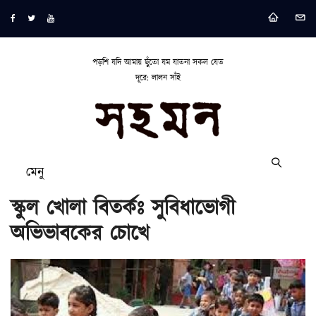
পড়শি যদি আমায় ছুঁতো যম যাতনা সকল যেত
দূরে: লালন সাঁই
মেনু
স্কুল খোলা বিতর্কঃ সুবিধাভোগী
অভিভাবকের চোখে