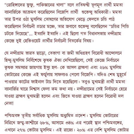
“রোহিঙ্গাদের ফুফু, পাকিস্তানের খালা” বলে প্রতিদ্বন্দ্বী তৃণমূল প্রার্থী মমতা
ব্যানার্জিকে আক্রমণ করেছিলেন বিজেপি প্রার্থী শুভেন্দু অধিকারী। মমতা
তার উপর ওঠা মুসলিম তোষণের অভিযোগ ঝেড়ে ফেলতে চন্ডি পাঠ
করেছিলান নির্বাচনী প্রচার মঞ্চে, তার জবাবে শুভেন্দু বলেছিলেন “চন্ডির পিন্ডি
চটকে দিয়েছে”... ইত্যাদি ইত্যাদি। এই ছিলো গত বিধানসভায় নন্দীগ্রাম
কেন্দ্রে দুই হেভিওয়েট প্রার্থীর নির্বাচনী বিতর্কের বিষয়।
যে নন্দীগ্রাম ভারত ছাড়ো, তেভাগা বা জমী অধিগ্রহণ বিরোধী আন্দোলনে
হিন্দু-মুসলিম নির্বিশেষে কৃষক ঐক্য দেখিয়েছিলো, সেই কেন্দ্রে নির্বাচনে
কৃষক সমস্যার জায়গায় ইস্যু হল- কে আসল ব্রাহ্মণ! এবং ২৬% মুসলিম
ভোটারের কেন্দ্রে এই ফর্মুলায় সাফল্যও পেলো বিজেপি। যদিও শেষ মুহূর্তে
পাওয়ার কাটের ফাইনাল টাচ দিতে হয়েছিলো। তবুও মুখ্যমন্ত্রী প্রার্থী মমতা
ব্যানার্জির ঘারে নিশ্বাস ফেলা কম কথা নয়। নন্দীগ্রামের সেই নির্বাচনে হেরে
যাওয়া ব্রাহ্মণ মুখ্যমন্ত্রী হলেন এবং জিতে যাওয়া ব্রাহ্মণ হলেন বিরোধী দল
নেতা!
পশ্চিমবঙ্গ তৃতীয় সর্বাধিক মুসলিম অধ্যুষিত প্রদেশ। মুসলিম ভোটারের
নিরিখে জম্মু-কাশ্মীরে ৬৮%, আসামে ৩৪% এর পরেই স্থান পশ্চিমবঙ্গের,
এখানে ২৭% ভোটার মুসলিম। এই রাজ্যে। ২০% এর বেশি মুসলিম ভোটার