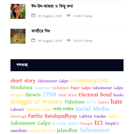
ঈদ-উল-আজহা ও কিছু কথা
01 August, 2020
23484 Views
কাশ্মীরে যিশু
09 August, 2019
19239 Views
শব্দগুচ্ছ
Communalism
short story
Sahomoner Galpo
Hindutwa
Governor
lockdown
Pujor Galpo
Sahomoner Galpo
CPIM
darwin
Electoral Bond
Women
Heat Wave
books
Struggle of Women
hate
Palestine
CCTV
Justice
Social Media
Labours
Supreme Court
বাবরি মসজিদ
Partha Bandopadhyay
Sewerage
Lakhmi Vandar
Galilio
ECI
Sahomoner Galpo
R G Kar Justice
hunger
People's
Sahomoner
Jalandhar
manifesto
Corporate Loot