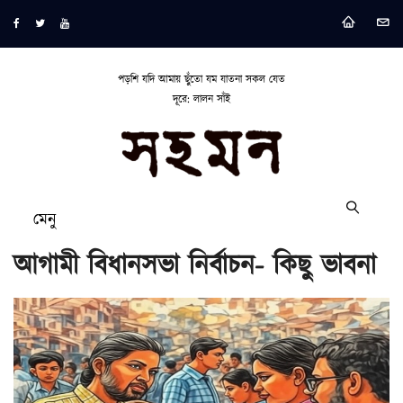
পড়শি যদি আমায় ছুঁতো যম যাতনা সকল যেত
দূরে: লালন সাঁই
মেনু
আগামী বিধানসভা নির্বাচন- কিছু ভাবনা