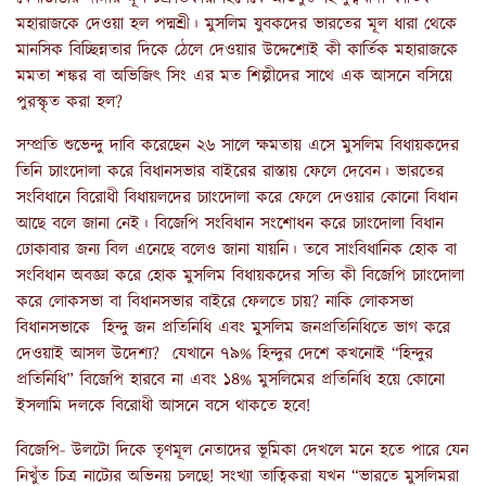
মহারাজকে দেওয়া হল পদ্মশ্রী। মুসলিম যুবকদের ভারতের মূল ধারা থেকে
মানসিক বিচ্ছিন্নতার দিকে ঠেলে দেওয়ার উদ্দেশ্যেই কী কার্তিক মহারাজকে
মমতা শঙ্কর বা অভিজিৎ সিং এর মত শিল্পীদের সাথে এক আসনে বসিয়ে
পুরস্কৃত করা হল?
সম্প্রতি শুভেন্দু দাবি করেছেন ২৬ সালে ক্ষমতায় এসে মুসলিম বিধায়কদের
তিনি চ্যাংদোলা করে বিধানসভার বাইরের রাস্তায় ফেলে দেবেন। ভারতের
সংবিধানে বিরোধী বিধায়লদের চ্যাংদোলা করে ফেলে দেওয়ার কোনো বিধান
আছে বলে জানা নেই। বিজেপি সংবিধান সংশোধন করে চ্যাংদোলা বিধান
ঢোকাবার জন্য বিল এনেছে বলেও জানা যায়নি। তবে সাংবিধানিক হোক বা
সংবিধান অবজ্ঞা করে হোক মুসলিম বিধায়কদের সত্যি কী বিজেপি চ্যাংদোলা
করে লোকসভা বা বিধানসভার বাইরে ফেলতে চায়? নাকি লোকসভা
বিধানসভাকে হিন্দু জন প্রতিনিধি এবং মুসলিম জনপ্রতিনিধিতে ভাগ করে
দেওয়াই আসল উদেশ্য? যেখানে ৭৯% হিন্দুর দেশে কখনোই “হিন্দুর
প্রতিনিধি” বিজেপি হারবে না এবং ১৪% মুসলিমের প্রতিনিধি হয়ে কোনো
ইসলামি দলকে বিরোধী আসনে বসে থাকতে হবে!
বিজেপি- উলটো দিকে তৃণমূল নেতাদের ভূমিকা দেখলে মনে হতে পারে যেন
নিখুঁত চিত্র নাট্যের অভিনয় চলছে! সংখ্যা তাত্বিকরা যখন “ভারতে মুসলিমরা