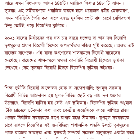
আছে এমন বিধানসভা আসন ১৪৯টি। ম্যাজিক ফিগার ১৪৮ টি আসন।
সুতরাং এই সমীকরণকে পরাজিত করতে হলে প্রয়োজন ধর্মীয় মেরুকরণ,
এমন পরিস্থিতি তৈরি করা যাতে ২৭% মুসলিম ভোট বাদ রেখে বেশিরভাগ
হিন্দু ভোটই পড়ে বিজেপির ঝুলিতে।
২০২১ সালের নির্বাচনের পর গত চার বছরে শুভেন্দু বা তার দল বিজেপি
তৃণমূলের প্রধান বিরোধী হিসেবে অপদার্থতার নজির সৃষ্টি করেছে। অন্তত এই
রাজ্যের সাপেক্ষে। এই রাজ্য কংগ্রেসের শাসনামলে বিরোধী বামেদের
দেখেছে। বামেদের শাসনামলে মমতা ব্যানার্জির বিরোধী হিসেবে ভূমিকা
দেখেছে। সেই তুলনায় বিরোধী হিসবে বিজেপির ভূমিকা তথৈবচ।
শিক্ষা দুর্নীতি বিরোধী আন্দোলন হোক বা সন্দেশখালি: তৃণমূল সরকার
বিরোধী বিভিন্ন আন্দোলন হয় মূলত বিভিন্ন ছোট বড় বাম দল গুলোর
উদ্যোগে, বিজেপি হাজির হয় ফেউ এর ভূমিকায়। বিজেপির ভূমিকা শুধুমাত্র
টিভি চ্যানেলে চটকদার কথা এবং কেন্দ্রীয় এজেন্সিকে কাজে লাগিয়ে রাজ্য
গুলোর নির্বাচিত সরকারকে চাপে রাখার মধ্যে সীমাবদ্ধ। তৃণমূল সরকারকে
চাপে রাখতে বিজেপির এই জনবিচ্ছিন্ন প্রশাসনিক পদ্ধতি উলটে তৃণমূলের
পক্ষে রাজ্যের স্বাতন্ত্রতা এবং যুক্তরাষ্ট্র সম্পর্কে সচেতন মানুষদের একাট্টা করে