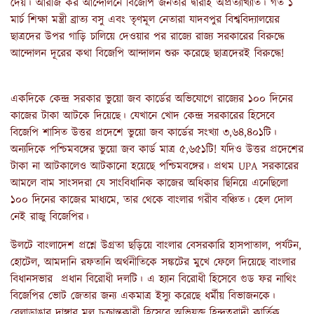
দেয়। আরজি কর আন্দোলনে বিজেপি জনতার দ্বারাই অপ্রত্যাখ্যাত। গত ১
মার্চ শিক্ষা মন্ত্রী ব্রাত্য বসু এবং তৃণমূল নেতারা যাদবপুর বিশ্ববিদ্যালয়ের
ছাত্রদের উপর গাড়ি চালিয়ে দেওয়ার পর রাজ্যে রাজ্য সরকারের বিরুদ্ধে
আন্দোলন দূরের কথা বিজেপি আন্দালন শুরু করেছে ছাত্রদেরই বিরুদ্ধে!
একদিকে কেন্দ্র সরকার ভুয়ো জব কার্ডের অভিযোগে রাজ্যের ১০০ দিনের
কাজের টাকা আটকে দিয়েছে। যেখানে খোদ কেন্দ্র সরকারের হিসেবে
বিজেপি শাসিত উত্তর প্রদেশে ভুয়ো জব কার্ডের সংখ্যা ৩,৬৪,৪০১টি।
অন্যদিকে পশ্চিমবঙ্গের ভুয়ো জব কার্ড মাত্র ৫,৬৫১টি! যদিও উত্তর প্রদেশের
টাকা না আটকালেও আটকানো হয়েছে পশ্চিমবঙ্গের। প্রথম UPA সরকারের
আমলে বাম সাংসদরা যে সাংবিধানিক কাজের অধিকার ছিনিয়ে এনেছিলো
১০০ দিনের কাজের মাধ্যমে, তার থেকে বাংলার গরীব বঞ্চিত। হেল দোল
নেই রাজু বিজেপির।
উলটে বাংলাদেশ প্রশ্নে উগ্রতা ছড়িয়ে বাংলার বেসরকারি হাসপাতাল, পর্যটন,
হোটেল, আমদানি রফতানি অর্থনীতিকে সঙ্কটের মুখে ফেলে দিয়েছে বাংলার
বিধানসভার প্রধান বিরোধী দলটি। এ হ্যান বিরোধী হিসেবে গুড ফর নাথিং
বিজেপির ভোট জেতার জন্য একমাত্র ইস্যু করেছে ধর্মীয় বিভাজনকে।
বেলাডাঙার দাঙ্গার মূল চক্রান্তকারী হিসেবে অভিযুক্ত হিন্দুত্ববাদী কার্তিক