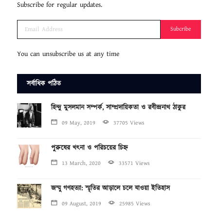
Subscribe for regular updates.
Subcribe
You can unsubscribe us at any time
সর্বাধিক পঠিত
হিন্দু মুসলমান সম্পর্ক, সাম্প্রদায়িকতা ও রবীন্দ্রনাথ ঠাকুর
09 May, 2019
37705 Views
পুরুষের খৎনা ও পরিচয়ের চিহ্ন
13 March, 2020
33571 Views
জম্মু গণহত্যা: স্মৃতির আড়ালে চলে যাওয়া ইতিহাস
09 August, 2019
25985 Views