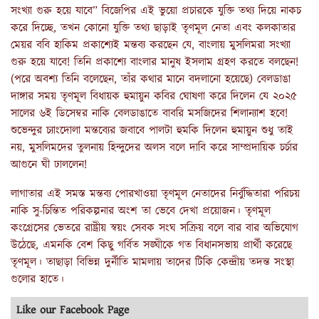
সংখ্যা গুরু হয়ে যাবে” বিজেপির এই ভুয়ো প্রচারকে যুক্তি তথ্য দিয়ে নাকচ
করে দিচ্ছে, তখন কোনো যুক্তি তথ্য ছাড়াই তৃণমূল নেতা এবং কলকাতার
মেয়র ববি হাকিম প্রকাশ্যেই মন্তব্য করছেন যে, বাংলায় মুসলিমরা সংখ্যা
গুরু হয়ে যাবে! তিনি প্রকাশ্যে বাংলার মানুষ ইসলাম গ্রহণ করতে বলছেন!
(পরে অবশ্য তিনি বলেছেন, তাঁর কথার মানে বদলানো হয়েছে) বেলডাঙা
দাঙ্গার সময় তৃণমূল বিধায়ক হুমায়ুন কবির ঘোষণা করে দিলেন যে ২০২৫
সালের ৬ই ডিসেম্বর নাকি বেলডাঙাতে বাবরি মসজিদের শিলান্যাশ হবে!
শুভেন্দুর চ্যাংদোলা মন্তব্যের জবাবে পালটা হুমকি দিলেন হুমায়ুন শুধু তাই
নয়, মুসলিমদের তুলনায় হিন্দুদের অলস বলে দাবি করে সাম্প্রদায়িক চর্চার
আগুনে ঘী ঢাললেন!
লাগাতার এই সমস্ত মন্তব্য পোরখাওয়া তৃণমূল নেতাদের নির্বুদ্ধিতারা পরিচয়
নাকি সু-চিন্তিত পরিকল্পনার অংশ তা ভেবে দেখা প্রয়োজন। তৃণমূল
কংগ্রেসের ভেতরে রাষ্ট্রীয় স্বয়ং সেবক সংঘ সক্রিয় বলে বার বার অভিযোগ
উঠেছে, এমনকি বেশ কিছু গর্বিত সঙ্ঘীকে গত বিধানসভায় প্রার্থী করেছে
তৃণমূল। তাছাড়া বিভিন্ন দুর্নীতি মামলায় তাদের টিকি কেন্দ্রীয় তদন্ত সংস্থা
গুলোর হাতে।
Like our Facebook Page