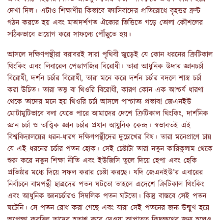
দেখা দিল। এটাও শিক্ষাণীয় কিভাবে ফ্যাসিবাদের প্রতিরোধে বৃহত্তর ফ্রন্ট
গঠন করতে হয় এবং মতাদর্শগত ঐক্যের ভিত্তিতে গড়ে তোলা কৌশলের
সঠিকভাবে প্রয়োগ করে সাফল্যে পৌঁছুতে হয়।
আসলে দক্ষিণপন্থীরা বরাবরই সারা পৃথিবী জুড়েই যে কোন ধরনের ক্রিটিকাল
থিংকিং এবং লিবারেল পেডাগজির বিরোধী। তারা আধুনিক উদার জ্ঞানচর্চা
বিরোধী, দর্শন চর্চার বিরোধী, তারা মনে করে দর্শন চর্চার বদলে শাস্ত্র চর্চা
করা উচিত। তারা তত্ত্ব বা থিওরি বিরোধী, কারণ কোন এক আশ্চর্য ধারণা
থেকে তাদের মনে হয় থিওরি চর্চা আসলে পাশ্চাত্য প্রভাব! জেএনইউ
মোটামুটিভাবে বলা যেতে পারে আমাদের দেশে ক্রিটিকাল থিংকিং, দার্শনিক
জ্ঞান চর্চা ও তাত্ত্বিক জ্ঞান চর্চার প্রধান আধুনিক কেন্দ্র। স্বভাবতই এই
বিশ্ববিদ্যালয়ের ধরন-ধারণ দক্ষিণপন্থীদের দুচোখের বিষ। তারা মনেপ্রাণে চায়
যে এই ধরনের চর্চার পতন হোক। সেই চেষ্টাটা তারা নতুন কারিকুলাম থেকে
শুরু করে নতুন শিক্ষা নীতি এবং ইউজিসি তুলে দিয়ে হেপা এবং হেকি
প্রতিষ্ঠার মধ্যে দিয়ে সফল করার চেষ্টা করছে। যদি জেএনইউ’র এবারের
নির্বাচনে বামপন্থী ছাত্রদের পতন ঘটতো তাহলে এদেশে ক্রিটিকাল থিংকিং
এবং আধুনিক জ্ঞানচর্চারও সিম্বলিক পতন ঘটতো। কিন্তু বাস্তবে সেই পতন
ঘটেনি। সে পতন রোধ করা গেছে এবং যারা সেই পতনের জন্য উন্মুখ হয়ে
অপেক্ষা করছিল তাদের হতাশ করে দেওয়া আপাতত কিছুক্ষণের জন্য হলেও