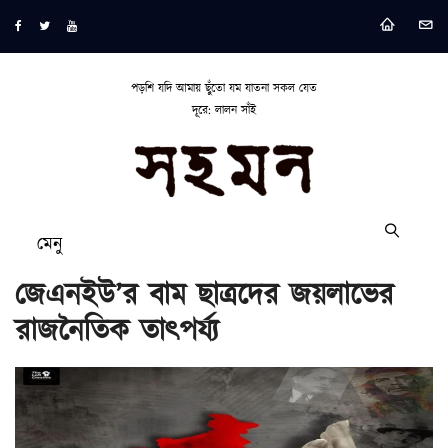
পড়শি যদি আমায় ছুঁতো যম যাতনা সকল যেত
দূরে: লালন সাঁই
মেনু
জেএনইউ’র বাম ছাত্রদের জয়লাভের
রাজনৈতিক তাৎপর্য্য