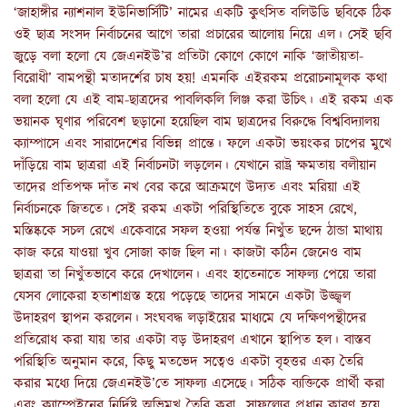
‘জাহাঙ্গীর ন্যাশনাল ইউনিভার্সিটি’ নামের একটি কুৎসিত বলিউডি ছবিকে ঠিক
ওই ছাত্র সংসদ নির্বাচনের আগে তারা প্রচারের আলোয় নিয়ে এল। সেই ছবি
জুড়ে বলা হলো যে জেএনইউ’র প্রতিটা কোণে কোণে নাকি ‘জাতীয়তা-
বিরোধী’ বামপন্থী মতাদর্শের চাষ হয়! এমনকি এইরকম প্ররোচনামূলক কথা
বলা হলো যে এই বাম-ছাত্রদের পাবলিকলি লিঞ্জ করা উচিৎ। এই রকম এক
ভয়ানক ঘৃণার পরিবেশ ছড়ানো হয়েছিল বাম ছাত্রদের বিরুদ্ধে বিশ্ববিদ্যালয়
ক্যাম্পাসে এবং সারাদেশের বিভিন্ন প্রান্তে। ফলে একটা ভয়ংকর চাপের মুখে
দাঁড়িয়ে বাম ছাত্ররা এই নির্বাচনটা লড়লেন। যেখানে রাষ্ট্র ক্ষমতায় বলীয়ান
তাদের প্রতিপক্ষ দাঁত নখ বের করে আক্রমণে উদ্যত এবং মরিয়া এই
নির্বাচনকে জিততে। সেই রকম একটা পরিস্থিতিতে বুকে সাহস রেখে,
মস্তিষ্ককে সচল রেখে একেবারে সফল হওয়া পর্যন্ত নিখুঁত ছন্দে ঠান্ডা মাথায়
কাজ করে যাওয়া খুব সোজা কাজ ছিল না। কাজটা কঠিন জেনেও বাম
ছাত্ররা তা নিখুঁতভাবে করে দেখালেন। এবং হাতেনাতে সাফল্য পেয়ে তারা
যেসব লোকেরা হতাশাগ্রস্ত হয়ে পড়েছে তাদের সামনে একটা উজ্জ্বল
উদাহরণ স্থাপন করলেন। সংঘবদ্ধ লড়াইয়ের মাধ্যমে যে দক্ষিণপন্থীদের
প্রতিরোধ করা যায় তার একটা বড় উদাহরণ এখানে স্থাপিত হল। বাস্তব
পরিস্থিতি অনুমান করে, কিছু মতভেদ সত্বেও একটা বৃহত্তর এক্য তৈরি
করার মধ্যে দিয়ে জেএনইউ’তে সাফল্য এসেছে। সঠিক ব্যক্তিকে প্রার্থী করা
এবং ক্যাম্পেইনের নির্দিষ্ট অভিমুখ তৈরি করা সাফল্যের প্রধান কারণ হয়ে