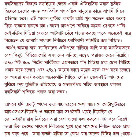
ফ্যাসিবাদের বিরুদ্ধে লড়াইয়ের ক্ষেত্রে একটা ঐতিহাসিক মরাল বুস্টার
হিসেবে দেশের সমস্ত প্রগতিশীল গণতান্ত্রিক মানুষের কাছে আগামী দিনে
প্রতিপন্ন হবে। এই ‘মরাল বুস্টার’ কথাটা আমি খুব সচেতন ভাবে গুরুত্ব
দিয়ে ব্যবহার করতে চাই। কারণ চারপাশে তাকিয়ে আমরা দেখতে পাচ্ছি
মেইনস্ট্রিম মিডিয়া যেভাবে আটঘাট বেঁধে প্রচার করছে তাতে অনেকেই ধরে
নিয়েছেন যে আগামী সাধারণ নির্বাচনে ফ্যাসিবাদী শক্তিটির জয় নিশ্চিত।
অর্থাৎ আমরা যারা ফ্যাসিবাদের প্রতিপক্ষে দাঁড়িয়ে আছি তারা মানসিকভাবে
বেশ কিছুটা পিছিয়ে গেছি এবং যেন অনিচ্ছা সত্ত্বেও পরাজয় মেনে নিয়েছি।
৩৭০ সিট ৪০০ সিটের দাবিটাকে এমনভাবে গদি মিডিয়া ঢাক ঢোল পিটিয়ে
প্রচার করে চলেছে এবং ২৪x৭ কানের কাছে মন্ত্রের মতো জপ করে চলেছে
যে আমরা মানসিকভাবে অনেকখানি পিছিয়ে গেছি। জেএনইউ আমাদের
বুঝিয়ে দেয় বুদ্ধিদীপ্ত প্রতিরোধে ও মতাদর্শগত সঠিক অবস্থানে থাকলে
ফ্যাসিবাদী শক্তিকে পরাস্ত করা সম্ভব।
আসলে যদি একটু খেয়াল করা যায় তাহলে দেখা যাবে যে মোটামুটিভাবে
আরএসএস-বিজেপি ও তাদের ছাত্র সংগঠনটি ধরেই নিয়েছিল যে
জেএনইউ’র ছাত্র নির্বাচনে তারা বেশ ভালো ফল করবে। এটা ধরে নিয়েই
তারা ঠিক দেশের সাধারণ নির্বাচনের মুখে ছাত্র সংসদের নির্বাচন ডাকে প্রায়
চার বছর পরে। তারা কতটা মরিয়া তা বোঝা যায় তাদের বিভিন্ন চাল থেকে।