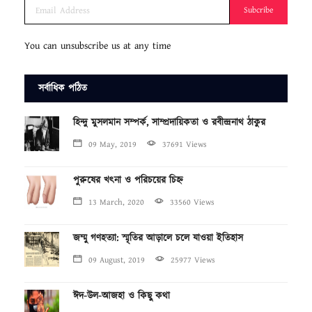
Subcribe
You can unsubscribe us at any time
সর্বাধিক পঠিত
হিন্দু মুসলমান সম্পর্ক, সাম্প্রদায়িকতা ও রবীন্দ্রনাথ ঠাকুর
09 May, 2019
37691 Views
পুরুষের খৎনা ও পরিচয়ের চিহ্ন
13 March, 2020
33560 Views
জম্মু গণহত্যা: স্মৃতির আড়ালে চলে যাওয়া ইতিহাস
09 August, 2019
25977 Views
ঈদ-উল-আজহা ও কিছু কথা