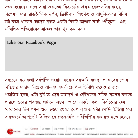
সম্ভব হয়েছে। ফলে সারা ভারতেই বিদ্যাচর্চার প্রধান কেন্দ্রগুলির কাছে,
বিশেষত যারা রাজনৈতিক দর্শন, ক্রিটিকাল থিংকিং ও আধুনিকতার বিবিধ
চর্চা করে থাকেন তাদের কাছে একটা বিরাট আশার বার্তা পৌঁছুলো। এই
সম্মিলিত প্রতিরোধের সাফল্য তাই খুব কম নয়।
Like our Facebook Page
সবচেয়ে বড় কথা সর্বশক্তি প্রয়োগ করেও সরকারি ব্যবস্থা ও তাদের পোষা
মিডিয়ার সাহায্য নিয়েও আরএসএস-বিজেপি-এভিবিপি বামেদের হাতে
পরাজিত হলো, এটা বুঝিয়ে দেয় মতাদর্শ ও কৌশলের সঠিক সমন্বয় করতে
পারলে ওদের পরাজয় ঘটানো সম্ভব। আরো একটা কথা, নির্বাচনের ফল
বেরোনোর দিন গণনা শুরু হওয়া থেকে বেশ কয়েক ঘন্টা গোদি মিডিয়া সারা
ভারতবর্ষে আপডেট দিচ্ছিল যে জেএনইউ এবিভিপি’র করায়ত্ত হতে চলেছে।