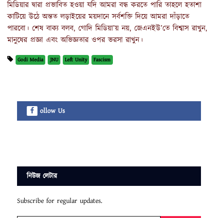
মিডিয়ার দ্বারা প্রভাবিত হওয়া যদি আমরা বন্ধ করতে পারি তাহলে হতাশা
কাটিয়ে উঠে অন্তত লড়াইয়ের ময়দানে সর্বশক্তি দিয়ে আমরা দাঁড়াতে
পারবো। শেষ বাক্য বলব, গোদি মিডিয়া’য় নয়, জেএনইউ’তে বিশ্বাস রাখুন,
মানুষের প্রজ্ঞা এবং অভিজ্ঞতার ওপর ভরসা রাখুন।
Godi Media
JNU
Left Unity
Fascism
ollow Us
নিউজ লেটার
Subscribe for regular updates.