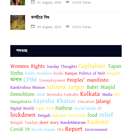
01 August, 2020
23478 Views
কাশ্মীরে যিশু
09 August, 2019
19232 Views
শব্দগুচ্ছ
Capitalism
Womens Rights
Tapan
Sunday Thoughts
Sinha
Rafale Airplanes
books
Ramjan
Politics of NGO
Bengalis
CPIM
আধার
Peoples' manifesto
Unemployment
safoora zargor
Babri Masjid
Ramkrishna Mission
Kolkata
Demolition
Modi
Devendra Fadnabis
Media
NRC
Aayesha Khatun
Jalangi
Mangalsutra
Education
Hathras
Digital World
Super Rich
Social Media
ST
lockdown
relief
food
bengali
Jadavpur University
Kashmir
Bengali Teacher
short story
BandeMataram
Report
Covid 19
Ravish Kumar
FRA
Environment