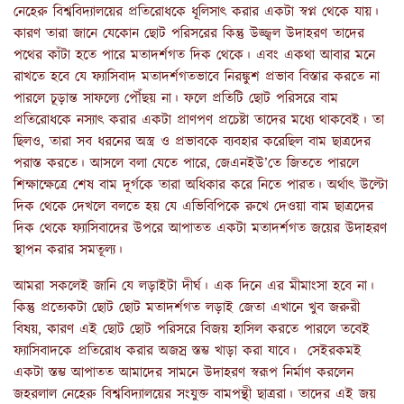
নেহেরু বিশ্ববিদ্যালয়ের প্রতিরোধকে ধূলিসাৎ করার একটা স্বপ্ন থেকে যায়।
কারণ তারা জানে যেকোন ছোট পরিসরের কিন্তু উজ্জ্বল উদাহরণ তাদের
পথের কাঁটা হতে পারে মতাদর্শগত দিক থেকে। এবং একথা আবার মনে
রাখতে হবে যে ফ্যাসিবাদ মতাদর্শগতভাবে নিরঙ্কুশ প্রভাব বিস্তার করতে না
পারলে চূড়ান্ত সাফল্যে পৌঁছয় না। ফলে প্রতিটি ছোট পরিসরে বাম
প্রতিরোধকে নস্যাৎ করার একটা প্রাণপণ প্রচেষ্টা তাদের মধ্যে থাকবেই। তা
ছিলও, তারা সব ধরনের অস্ত্র ও প্রভাবকে ব্যবহার করেছিল বাম ছাত্রদের
পরাস্ত করতে। আসলে বলা যেতে পারে, জেএনইউ’তে জিততে পারলে
শিক্ষাক্ষেত্রে শেষ বাম দূর্গকে তারা অধিকার করে নিতে পারত। অর্থাৎ উল্টো
দিক থেকে দেখলে বলতে হয় যে এভিবিপিকে রুখে দেওয়া বাম ছাত্রদের
দিক থেকে ফ্যাসিবাদের উপরে আপাতত একটা মতাদর্শগত জয়ের উদাহরণ
স্থাপন করার সমতূল্য।
আমরা সকলেই জানি যে লড়াইটা দীর্ঘ। এক দিনে এর মীমাংসা হবে না।
কিন্তু প্রত্যেকটা ছোট ছোট মতাদর্শগত লড়াই জেতা এখানে খুব জরুরী
বিষয়, কারণ এই ছোট ছোট পরিসরে বিজয় হাসিল করতে পারলে তবেই
ফ্যাসিবাদকে প্রতিরোধ করার অজস্র স্তম্ভ খাড়া করা যাবে। সেইরকমই
একটা স্তম্ভ আপাতত আমাদের সামনে উদাহরণ স্বরূপ নির্মাণ করলেন
জহরলাল নেহেরু বিশ্ববিদ্যালয়ের সংযুক্ত বামপন্থী ছাত্ররা। তাদের এই জয়