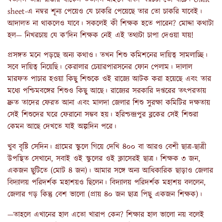
sheet-এ নম্বর শূন্য পেয়েও যে চাকরি পেয়েছে তার তো চাকরি যাবেই।
আদালত না থাকলেও যাবে। সকলেই কী শিক্ষক হতে পারেন? মোদ্দা কথাটা
হল— নিখরচায় যে ক'দিন শিক্ষক নেই এই তথ্যটা চাপা দেওয়া যায়!
প্রসঙ্গত মনে পড়ছে অন্য কথাও। তখন শিশু কমিশনের দায়িত্ব সামলাচ্ছি।
সবে দায়িত্ব নিয়েছি। কেরালার চেয়ারপারসনের ফোন পেলাম। দালাল
মারফত পাচার হওয়া কিছু শিশুকে ওই রাজ্যে আটক করা হয়েছে এবং তার
মধ্যে পশ্চিমবঙ্গের শিশুও কিছু আছে। রাজ্যের সরকারি দপ্তরের তৎপরতায়
দ্রুত তাদের ফেরত আনা এবং মালদা জেলার শিশু সুরক্ষা কমিটির দক্ষতায়
সেই শিশুদের ঘরে ফেরানো সম্ভব হয়। হরিশ্চন্দ্রপুর ব্লকের সেই শিশুরা
কেমন আছে দেখতে যাই অল্পদিন পরে।
খুব বৃষ্টি সেদিন। গ্রামের স্কুলে গিয়ে দেখি ৪০০ বা আরও বেশী ছাত্র-ছাত্রী
উপস্থিত সেখানে, সবাই ওই স্কুলের ওই ক্লাসেরই ছাত্র। শিক্ষক ৩ জন,
একজন ছুটিতে (মোট ৪ জন)। আমার সঙ্গে অন্য আধিকারিক ছাড়াও জেলার
বিদ্যালয় পরিদর্শক মহাশয়ও ছিলেন। বিদ্যালয় পরিদর্শক মহাশয় বললেন,
জেলার গড় কিন্তু বেশ ভালো (প্রায় ৪০ জন ছাত্র পিছু একজন শিক্ষক)।
—তাহলে এখানের হাল এতো খারাপ কেন? শিক্ষার হাল ভালো নয় বলেই