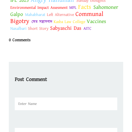
Angry Hanuman
IPL 2025
Sunday thoughts
Facts
Sahomoner
Environmental Impact Assesment
MPL
Communal
Galpo
Mahabharat
Left Alternative
Bigotry
Vaccines
স্বেত সন্ত্রাসবাদ
Kasba Law College
Sabyaschi Das
Naxalbari
Short Story
AITC
0 Comments
Post Comment