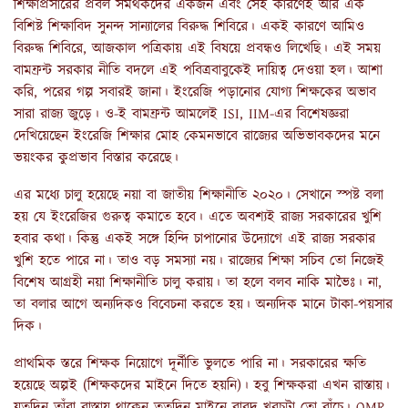
শিক্ষাপ্রসারের প্রবল সমর্থকদের একজন এবং সেই কারণেই আর এক
বিশিষ্ট শিক্ষাবিদ সুনন্দ সান্যালের বিরুদ্ধ শিবিরে। একই কারণে আমিও
বিরুদ্ধ শিবিরে, আজকাল পত্রিকায় এই বিষয়ে প্রবন্ধও লিখেছি। এই সময়
বামফ্রন্ট সরকার নীতি বদলে এই পবিত্রবাবুকেই দায়িত্ব দেওয়া হল। আশা
করি, পরের গল্প সবারই জানা। ইংরেজি পড়ানোর যোগ্য শিক্ষকের অভাব
সারা রাজ্য জুড়ে। ও-ই বামফ্রন্ট আমলেই ISI, IIM-এর বিশেষজ্ঞরা
দেখিয়েছেন ইংরেজি শিক্ষার মোহ কেমনভাবে রাজ্যের অভিভাবকদের মনে
ভয়ংকর কুপ্রভাব বিস্তার করেছে।
এর মধ্যে চালু হয়েছে নয়া বা জাতীয় শিক্ষানীতি ২০২০। সেখানে স্পষ্ট বলা
হয় যে ইংরেজির গুরুত্ব কমাতে হবে। এতে অবশ্যই রাজ্য সরকারের খুশি
হবার কথা। কিন্তু একই সঙ্গে হিন্দি চাপানোর উদ্যোগে এই রাজ্য সরকার
খুশি হতে পারে না। তাও বড় সমস্যা নয়। রাজ্যের শিক্ষা সচিব তো নিজেই
বিশেষ আগ্রহী নয়া শিক্ষানীতি চালু করায়। তা হলে বলব নাকি মাভৈঃ। না,
তা বলার আগে অন্যদিকও বিবেচনা করতে হয়। অন্যদিক মানে টাকা-পয়সার
দিক।
প্রাথমিক স্তরে শিক্ষক নিয়োগে দূর্নীতি ভুলতে পারি না। সরকারের ক্ষতি
হয়েছে অল্পই (শিক্ষকদের মাইনে দিতে হয়নি)। হবু শিক্ষকরা এখন রাস্তায়।
যতদিন তাঁরা রাস্তায় থাকেন ততদিন মাইনে বাবদ খরচটা তো বাঁচে। OMR