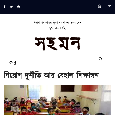
পড়শি যদি আমায় ছুঁতো যম যাতনা সকল যেত
দূরে: লালন সাঁই
মেনু
নিয়োগ দুর্নীতি আর বেহাল শিক্ষাঙ্গন