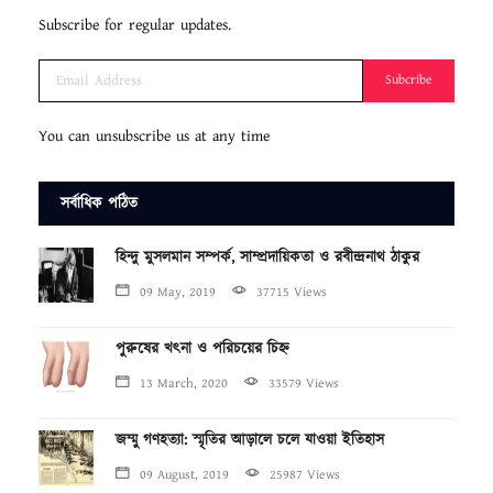
Subscribe for regular updates.
Subcribe
You can unsubscribe us at any time
সর্বাধিক পঠিত
হিন্দু মুসলমান সম্পর্ক, সাম্প্রদায়িকতা ও রবীন্দ্রনাথ ঠাকুর
09 May, 2019
37715 Views
পুরুষের খৎনা ও পরিচয়ের চিহ্ন
13 March, 2020
33579 Views
জম্মু গণহত্যা: স্মৃতির আড়ালে চলে যাওয়া ইতিহাস
09 August, 2019
25987 Views