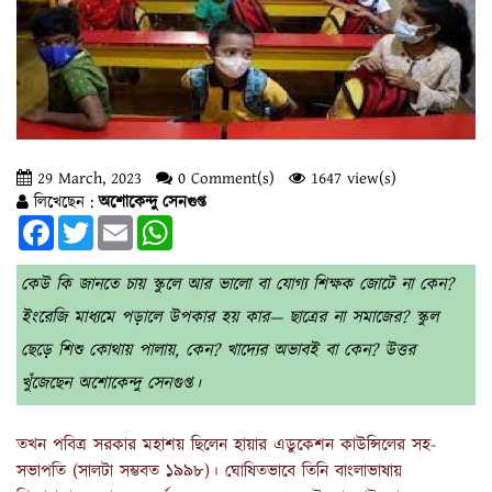
29 March, 2023
0 Comment(s)
1647 view(s)
লিখেছেন :
অশোকেন্দু সেনগুপ্ত
Facebook
Twitter
Email
WhatsApp
কেউ কি জানতে চায় স্কুলে আর ভালো বা যোগ্য শিক্ষক জোটে না কেন?
ইংরেজি মাধ্যমে পড়ালে উপকার হয় কার— ছাত্রের না সমাজের? স্কুল
ছেড়ে শিশু কোথায় পালায়, কেন? খাদ্যের অভাবই বা কেন? উত্তর
খুঁজেছেন অশোকেন্দু সেনগুপ্ত।
তখন পবিত্র সরকার মহাশয় ছিলেন হায়ার এডুকেশন কাউন্সিলের সহ-
সভাপতি (সালটা সম্ভবত ১৯৯৮)। ঘোষিতভাবে তিনি বাংলাভাষায়