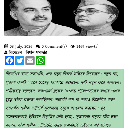
08 July, 2026
0 Comment(s)
1469 view(s)
লিখেছেন :
বিমান সমাদ্দার
Facebook
Twitter
Email
WhatsApp
বিজেপির রাজ্য সভাপতি, এক নতুন বিতর্ক উস্কিয়ে দিয়েছেন। নতুন নয়,
পুরনো কথাই। তবে যেহেতু সরকারে এসেছেন, তাই নতুন করে বলেছেন।
শমীকবাবু বলেছেন, ফরওয়ার্ড ব্লকের 'গুণ্ডা'রা শ্যামাপ্রসাদের মাথায় পাথর
ছুড়ে তাঁকে রক্তাক্ত করেছিলেন৷ সরাসরি নাম না করেও বিজেপির রাজ্য
সভাপতি শমীক ভট্টাচার্য সুভাষচন্দ্র বসুকে অপমান করলেন। খুব
সচেতনভাবেই ইতিহাস বিকৃতির চেষ্টা হচ্ছে। সুভাষচন্দ্র বসুকে যাঁরা শ্রদ্ধা
করেন, তাঁরা শমীক ভট্টাচার্যের কাছে জবাবদিহি চাইবেন না? জানতে