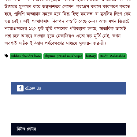
উত্তরের মুল্যায়ন করে অন্নদাশঙ্কর লেখেন, কংগ্রেস করলে কারাবরণ করতে
হবে, পুলিশি অত্যাচার সইতে হবে কিন্তু হিন্দু মহাসভা বা মুসলিম লিগে সেই
ভয় নেই। তাই শ্যামাপ্রসাদ নিরাপদ রাস্তাটি বেছে নেন। আজ যখন জিরাটে
শ্যামাপ্রসাদের ১২৫ ফুট মূর্তি বসানোর পরিকল্পনা চলছে, স্বাভাবিক ভাবেই
প্রশ্ন চলে আসছে বাংলার বুকে নেতাজিরও এতো বড় মূর্তি নেই, তখন
অবশ্যই সঠিক ইতিহাস পর্যবেক্ষণের মাধ্যমে মুল্যায়ন জরুরী।
subhas chandra bose
shyama prasad mukherjee
history
Hindu Mahasabha
ollow Us
নিউজ লেটার