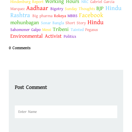
Working Hours
Hindenburg Report
NRC
Gabriel Garcia
Aadhaar
Hindu
BJP
Marquez
Bigotry
Sunday Thoughts
Rashtra
Facebook
Big pharma
Rokeya
MBBS
Hindu
mohunbagan
Sonar Bangla
Short Story
Tribeni
Sahomoner Galpo
Messi
Tainted
Pegasus
Environmental Activist
Politics
0 Comments
Post Comment