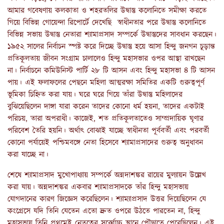
আমার গবেষণায় কলকাতা ও শহরতলির উদ্বাস্তু কলোনিতে সমীক্ষা করতে
গিয়ে বিভিন্ন গোয়েন্দা রিপোর্টে দেখেছি স্বাধীনতার পরে উদ্বাস্তু কলোনিতে
বিভিন্ন সভায় উদ্বাস্তু নেতারা শ্যামাপ্রসাদ সম্পর্কে উদ্বাস্তুদের সাবধান করছেন।
১৯৫২ সালের নির্বাচন স্পষ্ট করে দিচ্ছে উদ্বাস্তু হয়ে আসা হিন্দু জনগন চূড়ান্ত
প্রতিকূলতায় জীবন সংগ্রাম চালালেও হিন্দু মহাসভার ওপর আস্থা রাখছেন
না। নির্বাচনে কমিউনিস্ট পার্টি ২৮ টি আসন এবং হিন্দু মহাসভা ৪ টি আসন
পায়। এই ফলাফলের পেছনে মহিলা আত্মরক্ষা সমিতির একটি গুরুত্বপূর্ণ
ভূমিকা চিহ্নিত করা যায়। ঘরে ঘরে গিয়ে তাঁরা উদ্বাস্তু মহিলাদের
বুঝিয়েছিলেন দাঙ্গা যারা করেন তাদের কোনো ধর্ম হয়না, তাদের একটাই
পরিচয়, তারা অপরাধী। কাজেই, শত প্রতিকূলতাতেও সাম্প্রদায়িক ঘৃণার
পরিবেশ তৈরি হয়নি। অর্থাৎ বোঝাই যাচ্ছে স্বাধীনতা পূর্ববর্তী এবং পরবর্তী
কোনো পর্যায়েই পশ্চিমবঙ্গে নেতা হিসেবে শ্যামাপ্রসাদের গুরুত্ব অনুধাবন
করা যাচ্ছে না।
শেষে শ্যামাপ্রসাদ মুখোপাধ্যায় সম্পর্কে অন্নদাশঙ্কর রায়ের মুল্যায়ন উল্লেখ
করা যায়। অন্নদাশঙ্কর একবার শ্যামাপ্রসাদকে তাঁর হিন্দু মহাসভায়
যোগদানের কারণ জিজ্ঞেস করেছিলেন। শ্যাম্যাপ্রসাদ উত্তর দিয়েছিলেন যে
কংগ্রেসে যদি তিনি যেতেন এতো দ্রুত ওপরে উঠতে পারতেন না, হিন্দু
মহাসভায় তিনি প্রথমেই নেতৃত্বের সর্ব্বোচ্চ স্থানে পৌছাতে পেরেছিলেন। এই