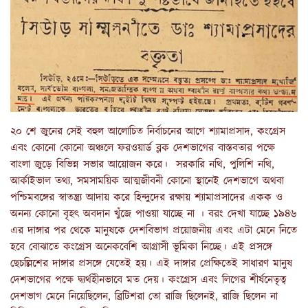
২০ শে জুনের সেই বহুল আলোচিত নির্বাচনের আগে শ্যামাপ্রসাদ, কংগ্রেস
এবং কোনো কোনো অঞ্চলে ফরওয়ার্ড ব্লক দেশভাগের বাস্তবতার পক্ষে
বাংলা জুড়ে বিভিন্ন সভার আয়োজন করে। সরকারি নথি, পুলিশি নথি,
আর্কাইভাল তথ্য, সমসাময়িক আত্মজীবনী কোনো স্থানেই দেশভাগে অথবা
পশ্চিমবঙ্গের স্বাতন্ত্র্য আদায় করে হিন্দুদের রক্ষায় শ্যামাপ্রসাদের একক ও
অনন্য কোনো বৃহৎ অবদান খুঁজে পাওয়া যাচ্ছে না । বরং দেখা যাচ্ছে ১৯৪৬
এর দাঙ্গার পর থেকে মানুষকে দেশবিভাগ প্রয়োজনীয় এবং এটা মেনে নিতে
হবে বোঝাতে কংগ্রেস অনেকবেশি আগ্রাসী ভূমিকা নিচ্ছে। এই প্রসঙ্গে
ছেচল্লিশের দাঙ্গার প্রসঙ্গে যেতেই হয়। এই দাঙ্গার প্রেক্ষিতেই সাধারণ মানুষ
দেশভাগের পক্ষে দ্ব্যর্থহীনভাবে মত দেয়। কংগ্রেস এবং লিগের শীর্ষনেতৃত্ব
দেশভাগ মেনে নিয়েছিলেন, ব্রিটিশরা তো রাজি ছিলেনই, রাজি ছিলেন না