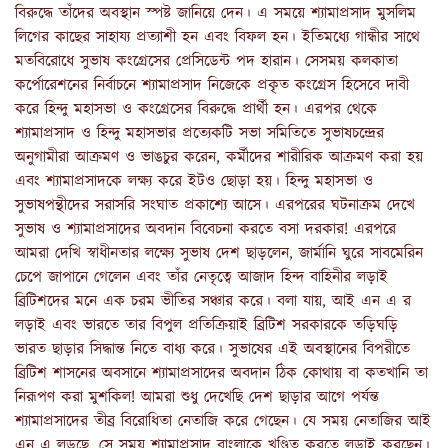
বিরুদ্ধে তাঁদের অবস্থান স্পষ্ট জানিয়ে দেন। এ সময়ে শ্যামাপ্রসাদ মুসলিম
লিগের কাছের সাহায্য প্রত্যাশী হন এবং বিফল হন। ইতিমধ্যে গান্ধীর সাথে
মতবিরোধে সুভাষ কংগ্রেসের প্রেসিডেন্ট পদ হারান। সেসময় কলকাতা
কর্পোরেশনের নির্বাচনে শ্যামাপ্রসাদ নিজেকে প্রকৃত কংগ্রেস হিসেবে দাবী
করে হিন্দু মহাসভা ও কংগ্রেসের বিরুদ্ধে প্রার্থী হন। এরপর থেকে
শ্যামাপ্রসাদ ও হিন্দু মহাসভার প্রত্যেকটি সভা সমিতিতে সুভাষচন্দ্রের
অনুগামীরা আক্রমণ ও ভাঙচুর করেন, কর্মীদের শারীরিক আক্রমণ করা হয়
এবং শ্যামাপ্রসাদকে লক্ষ্য করে ইটও ছোড়া হয়। হিন্দু মহাসভা ও
সুভাষপন্থীদের সরাসরি সংঘাত প্রকাশ্যে আসে। এরপরের ঘটনাক্রম দেখে
সুভাষ ও শ্যামাপ্রসাদের অবদান বিবেচনা করতে বসা দরকার! এরপরে
আমরা দেখি স্বাধীনতার লক্ষ্যে সুভাষ দেশ ছাড়লেন, জার্মানি ঘুরে সাবমেরিন
চেপে জাপানে গেলেন এবং তাঁর নেতৃত্বে আজাদ হিন্দ বাহিনীর লড়াই
ব্রিটিশদের মনে এক চরম ভীতির সঞ্চার করে। বলা যায়, আই এন এ র
লড়াই এবং ভারতে তার বিপুল প্রতিক্রিয়াই ব্রিটিশ সরকারকে তড়িঘড়ি
ভারত ছাড়ার সিদ্ধান্ত নিতে বাধ্য করে। সুভাষের এই অবস্থানের বিপরীতে
ব্রিটিশ শাসনের অবসানে শ্যামাপ্রসাদের অবদান ঠিক কোথায় বা কতখানি তা
নিরূপণ করা মুশকিল! আমরা শুধু দেখেছি দেশ ছাড়ার আগে পর্যন্ত
শ্যামাপ্রসাদের তীব্র বিরোধিতা নেতাজি করে গেছেন। যে সময় নেতাজির আই
এন এ লড়ছে, সে সময় শ্যামাপ্রসাদ বাংলাকে খণ্ডিত করতে লড়াই করছেন।