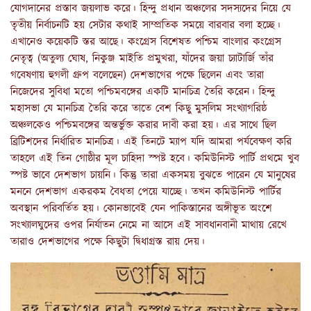
যোগদানের প্রস্তাব জয়লাভ করে। হিন্দু প্রধান অঞ্চলের সদস্যদের নিয়ে যে
তৃতীয় নির্বাচনটি হয় সেটার কথাই সাম্প্রতিক সময়ে বারবার বলা হচ্ছে।
এখানেও কয়েকটি স্তর আছে। কংগ্রেস বিশেষত পশ্চিম বাংলার কংগ্রেস
নেতৃত্ব (অতুল্য ঘোষ, নিকুঞ্জ মাইতি প্রমুখরা, যাঁদের জয়া চ্যাটার্জি তাঁর
গবেষণায় হুগলী গ্রুপ বলেছেন) দেশভাগের পক্ষে ছিলেন এবং তারা
নিজেদের সুবিধা মতো পশ্চিমবঙ্গের একটি মানচিত্র তৈরি করেন। হিন্দু
মহাসভা যে মানচিত্র তৈরি করে তাতে বেশ কিছু মুসলিম সংখ্যাগরিষ্ঠ
অঞ্চলকেও পশ্চিমবঙ্গের অন্তর্ভুক্ত করার দাবী করা হয়। এর সাথে ছিল
ব্রিটিশদের নির্ধারিত মানচিত্র। এই তিনটে ম্যাপ যদি আমরা পর্যবেক্ষণ করি
তাহলে এই তিন গোষ্ঠীর মূল চাহিদা স্পষ্ট হবে। কমিউনিস্ট পার্টি প্রথমে খুব
স্পষ্ট ভাবে দেশভাগ চায়নি। কিন্তু তারা একসময় বুঝতে পারেন যে মানুষের
মননে দেশভাগ একরকম বৈধতা পেয়ে যাচ্ছে। তখন কমিউনিস্ট পার্টির
অবস্থান পরিবর্তিত হয়। কোনভাবেই যেন পাকিস্তানের অঙ্গীভূত অংশে
সংখ্যালঘুদের ওপর নির্যাতন নেমে না আসে এই সাবধানবানী মাথায় রেখে
তারাও দেশভাগের পক্ষে কিছুটা দ্বিধাগ্রস্ত রায় দেয়।