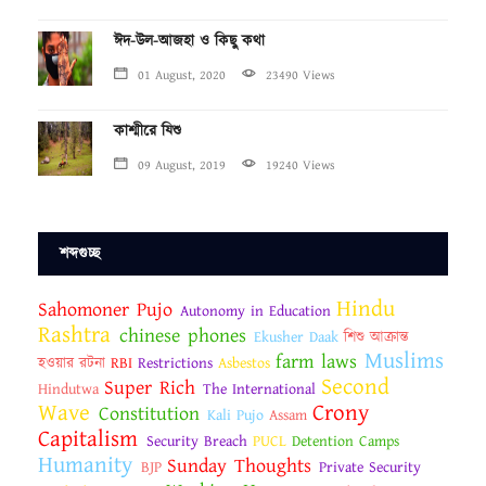
ঈদ-উল-আজহা ও কিছু কথা
01 August, 2020
23490 Views
কাশ্মীরে যিশু
09 August, 2019
19240 Views
শব্দগুচ্ছ
Hindu
Sahomoner Pujo
Autonomy in Education
Rashtra
chinese phones
Ekusher Daak
শিশু আক্রান্ত
Muslims
farm laws
হওয়ার রটনা
RBI
Restrictions
Asbestos
Second
Super Rich
Hindutwa
The International
Wave
Crony
Constitution
Kali Pujo
Assam
Capitalism
Security Breach
PUCL
Detention Camps
Humanity
Sunday Thoughts
BJP
Private Security