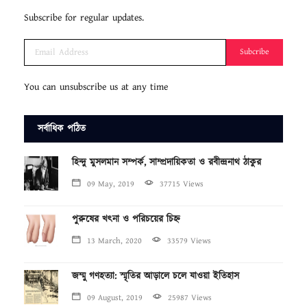
Subscribe for regular updates.
Subcribe
You can unsubscribe us at any time
সর্বাধিক পঠিত
হিন্দু মুসলমান সম্পর্ক, সাম্প্রদায়িকতা ও রবীন্দ্রনাথ ঠাকুর
09 May, 2019
37715 Views
পুরুষের খৎনা ও পরিচয়ের চিহ্ন
13 March, 2020
33579 Views
জম্মু গণহত্যা: স্মৃতির আড়ালে চলে যাওয়া ইতিহাস
09 August, 2019
25987 Views