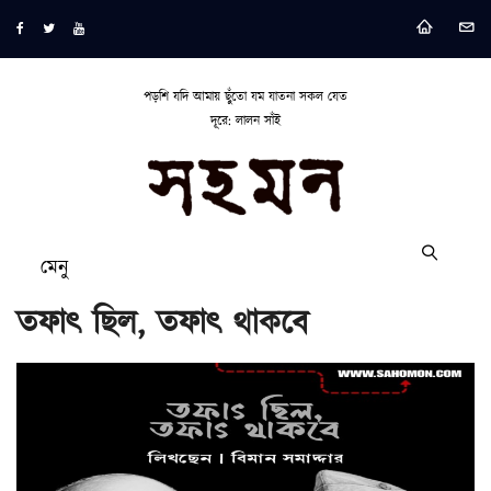
পড়শি যদি আমায় ছুঁতো যম যাতনা সকল যেত
দূরে: লালন সাঁই
মেনু
তফাৎ ছিল, তফাৎ থাকবে