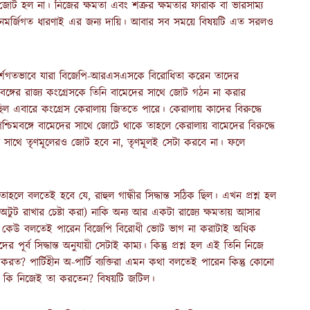
 জোট হল না। নিজের ক্ষমতা এবং শত্রুর ক্ষমতার ফারাক বা ভারসাম্য
 মনমর্জিগত ধারণাই এর জন্য দায়ি। আবার সব সময়ে বিষয়টি এত সরলও
ে আদর্শগতভাবে যারা বিজেপি-আরএসএসকে বিরোধিতা করেন তাদের
মবঙ্গের রাজ্য কংগ্রেসকে তিনি বামেদের সাথে জোট গঠন না করার
িল এবারে কংগ্রেস কেরালায় জিততে পারে। কেরালায় কাদের বিরুদ্ধে
পশ্চিমবঙ্গে বামেদের সাথে জোটে থাকে তাহলে কেরালায় বামেদের বিরুদ্ধে
 সাথে তৃণমূলেরও জোট হবে না, তৃণমূলই সেটা করবে না। ফলে
ে বলতেই হবে যে, রাহুল গান্ধীর সিদ্ধান্ত সঠিক ছিল। এখন প্রশ্ন হল
 অটুট রাখার চেষ্টা করা) নাকি অন্য আর একটা রাজ্যে ক্ষমতায় আসার
ণ? কেউ বলতেই পারেন বিজেপি বিরোধী ভোট ভাগ না করাটাই অধিক
ূর্ব সিদ্ধান্ত অনুযায়ী সেটাই কাম্য। কিন্তু প্রশ্ন হল এই তিনি নিজে
রত? পার্টিহীন অ-পার্টি ব্যক্তিরা এমন কথা বলতেই পারেন কিন্তু কোনো
তিনি কি নিজেই তা করতেন? বিষয়টি জটিল।