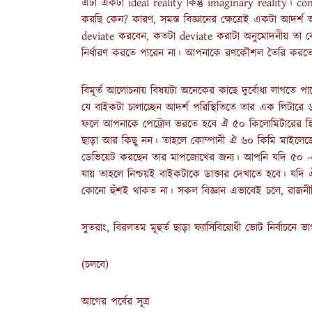
এটা একটা ideal reality কিন্তু imaginary reality। c
করছি কেন? কারণ, সমস্ত বিজ্ঞানের ক্ষেত্রেই একটা আদর্শ
deviate করবেন, কতটা deviate করাটা অনুমোদনীয় তা বো
নির্ধারণ করতে পারেন না। আপনাকে রণকৌশল তৈরি করতে
বিমূর্ত আলোচনায় বিষয়টা অনেকের কাছে দুর্বোধ্য লাগত
যে বাইকটা চালাচ্ছেন আদর্শ পরিস্থিতিতে তার এক লিটারে 
ফলে আপনাকে পেট্রোল ভরতে হবে ঐ ৫০ কিলোমিটারের হি
ছাড়া আর কিছু নন। তাহলে কোম্পানী ঐ ৬০ কিমি মাইলেজ
ডেভিয়েট করছেন তার মাপজোখের জন্য। আপনি যদি ৫০ -এ থ
যায় তাহলে নিশ্চয়ই বাইকটাকে ডাক্তার দেখাতে হবে। যদি
কোনো হুঁশই থাকত না। সকল বিজ্ঞান এভাবেই চলে, রাজ
সুতরাং, বিরলতম মূহুর্ত ছাড়া ফ্যাসিবিরোধী ভোট নির্বা
(চলবে)
আগের পর্বের সূত্র