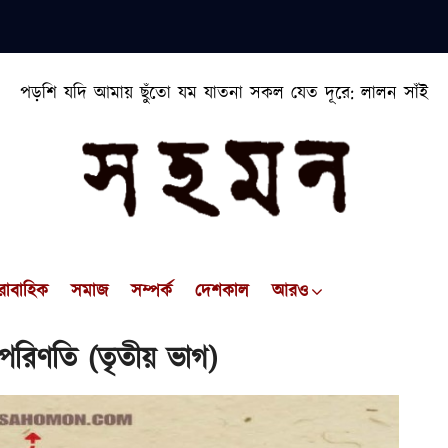
পড়শি যদি আমায় ছুঁতো যম যাতনা সকল যেত দূরে: লালন সাঁই
রাবাহিক
সমাজ
সম্পর্ক
দেশকাল
আরও
 পরিণতি (তৃতীয় ভাগ)