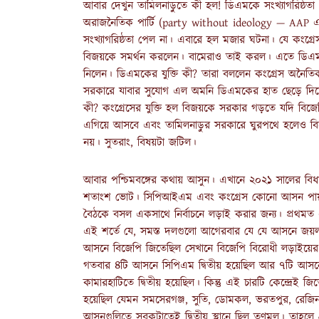
আবার দেখুন তামিলনাড়ুতে কী হল! ডিএমকে সংখ্যাগরিষ্ঠতা
অরাজনৈতিক পার্টি (party without ideology — AAP এর
সংখ্যাগরিষ্ঠতা পেল না। এবারে হল মজার ঘটনা। যে কংগ্রেস
বিজয়কে সমর্থন করলেন। বামেরাও তাই করল। এতে ডিএমক
নিলেন। ডিএমকের যুক্তি কী? তারা বললেন কংগ্রেস অনৈ
সরকারে যাবার সুযোগ এল অমনি ডিএমকের হাত ছেড়ে দিতে তা
কী? কংগ্রেসের যুক্তি হল বিজয়কে সরকার গড়তে যদি বিজে
এগিয়ে আসবে এবং তামিলনাড়ুর সরকারে ঘুরপথে হলেও বি
নয়। সুতরাং, বিষয়টা জটিল।
আবার পশ্চিমবঙ্গের কথায় আসুন। এখানে ২০২১ সালের বিধা
শতাংশ ভোট। সিপিআইএম এবং কংগ্রেস কোনো আসন পায় নি।
বৈঠকে বসল একসাথে নির্বাচনে লড়াই করার জন্য। প্রথমত
এই শর্তে যে, সমস্ত দলগুলো আগেরবার যে যে আসনে জ
আসনে বিজেপি জিতেছিল সেখানে বিজেপি বিরোধী লড়াইয়ের স্বার্থ
গতবার ৪টি আসনে সিপিএম দ্বিতীয় হয়েছিল আর ৭টি আসনে ক
কামারহাটিতে দ্বিতীয় হয়েছিল। কিন্তু এই চারটি কেন্দ্রেই জি
হয়েছিল যেমন সমসেরগঞ্জ, সুতি, ডোমকল, ভরতপুর, রেজিন
আসনগুলিতে সবকটাতেই দ্বিতীয় স্থানে ছিল তৃণমূল। তাহলে গ্