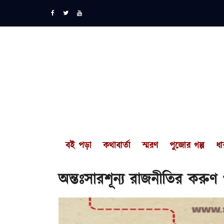
বই পড়া
কথাবার্তা
স্মরণ
পুজোর গল্প
ধা
অন্তঃসারশূন্য রাজনীতির করুণ