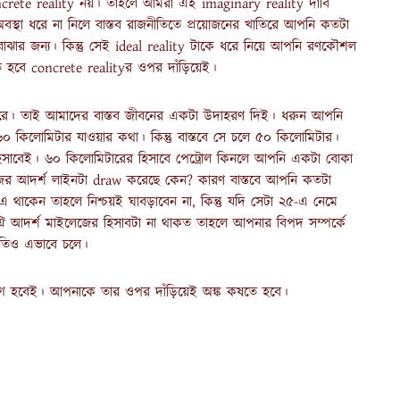
oncrete reality নয়। তাহলে আমরা এই imaginary reality দাবি
 অবস্থা ধরে না নিলে বাস্তব রাজনীতিতে প্রয়োজনের খাতিরে আপনি কতটা
ঝার জন্য। কিন্তু সেই ideal reality টাকে ধরে নিয়ে আপনি রণকৌশল
 হবে concrete realityর ওপর দাঁড়িয়েই।
ে পারে। তাই আমাদের বাস্তব জীবনের একটা উদাহরণ দিই। ধরুন আপনি
৬০ কিলোমিটার যাওয়ার কথা। কিন্তু বাস্তবে সে চলে ৫০ কিলোমিটার।
সাবেই। ৬০ কিলোমিটারের হিসাবে পেট্রোল কিনলে আপনি একটা বোকা
ের আদর্শ লাইনটা draw করেছে কেন? কারণ বাস্তবে আপনি কতটা
াকেন তাহলে নিশ্চয়ই ঘাবড়াবেন না, কিন্তু যদি সেটা ২৫-এ নেমে
 ঐ আদর্শ মাইলেজের হিসাবটা না থাকত তাহলে আপনার বিপদ সম্পর্কে
নীতিও এভাবে চলে।
চনে ভাগ হবেই। আপনাকে তার ওপর দাঁড়িয়েই অঙ্ক কষতে হবে।