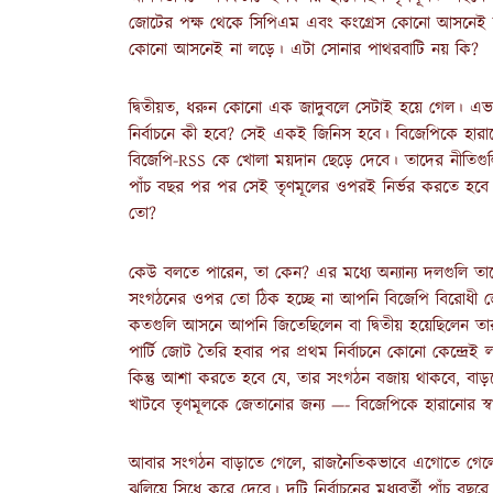
জোটের পক্ষ থেকে সিপিএম এবং কংগ্রেস কোনো আসনেই লড়ত
কোনো আসনেই না লড়ে। এটা সোনার পাথরবাটি নয় কি?
দ্বিতীয়ত, ধরুন কোনো এক জাদুবলে সেটাই হয়ে গেল। এভা
নির্বাচনে কী হবে? সেই একই জিনিস হবে। বিজেপিকে হার
বিজেপি-RSS কে খোলা ময়দান ছেড়ে দেবে। তাদের নীতিগুলি
পাঁচ বছর পর পর সেই তৃণমূলের ওপরই নির্ভর করতে হব
তো?
কেউ বলতে পারেন, তা কেন? এর মধ্যে অন্যান্য দলগুলি তা
সংগঠনের ওপর তো ঠিক হচ্ছে না আপনি বিজেপি বিরোধী জ
কতগুলি আসনে আপনি জিতেছিলেন বা দ্বিতীয় হয়েছিলেন তা
পার্টি জোট তৈরি হবার পর প্রথম নির্বাচনে কোনো কেন্দ্রেই
কিন্তু আশা করতে হবে যে, তার সংগঠন বজায় থাকবে, বাড়বে
খাটবে তৃণমূলকে জেতানোর জন্য —- বিজেপিকে হারানোর স্ব
আবার সংগঠন বাড়াতে গেলে, রাজনৈতিকভাবে এগোতে গেলেই
ঝুলিয়ে সিধে করে দেবে। দুটি নির্বাচনের মধ্যবর্তী পাঁ