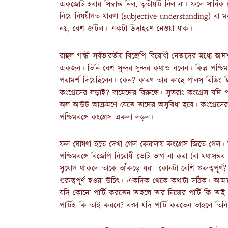
একজোট হবার সিদ্ধান্ত নিল, তৃতীয়টি নিল না। ফলে সার্বিক
নিয়ে বিষয়ীগত ধারণা (subjective understanding) বা
নয়, বেশ জটিল। একটা উদাহরণ নেওয়া যাক।
রাহুল গান্ধী সর্বভারতীয় বিজেপি বিরোধী নেতাদের মধ্য
একজন। তিনি বেশ সুন্দর সুন্দর কথাও বলেন। কিন্তু পশ্চি
পরামর্শ দিয়েছিলেন। কেন? কারণ তার কাছে পালস্ রিডিং ছ
কংগ্রেসের লড়াই? বামেদের বিরুদ্ধে। সুতরাং কংগ্রেস যদি 
অল আউট আক্রমণে যেতে তাদের অসুবিধা হবে। কংগ্রেসের
পশ্চিমবঙ্গে কংগ্রেস একলা লড়ল।
ফল ঘোষণা হতে দেখা গেল কেরালায় কংগ্রেস জিতে গেল। তাহল
পশ্চিমবঙ্গে বিজেপি বিরোধী ভোট ভাগ না করা (বা যথাসম্ভব
সুযোগ থাকলে তাকে আঁকড়ে ধরা কোনটা বেশি গুরুত্বপূর্
গুরুত্বপূর্ণ হওয়া উচিৎ। একদিক থেকে কথাটা সঠিক। আমাদের প
যদি কোনো পার্টি করতেন তাহলে তার নিজের পার্টি কি তাই ক
পার্টিই কি তাই করবে? বক্তা যদি পার্টি করতেন তাহলে 