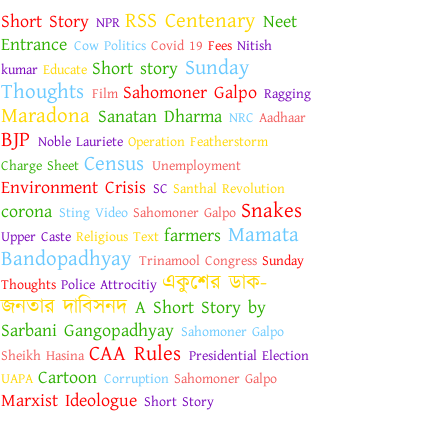
RSS Centenary
Short Story
Neet
NPR
Entrance
Cow Politics
Covid 19
Fees
Nitish
Sunday
Short story
kumar
Educate
Thoughts
Sahomoner Galpo
Film
Ragging
Maradona
Sanatan Dharma
NRC
Aadhaar
BJP
Noble Lauriete
Operation Featherstorm
Census
Charge Sheet
Unemployment
Environment Crisis
SC
Santhal Revolution
Snakes
corona
Sting Video
Sahomoner Galpo
Mamata
farmers
Upper Caste
Religious Text
Bandopadhyay
Trinamool Congress
Sunday
একুশের ডাক-
Thoughts
Police Attrocitiy
জনতার দাবিসনদ
A Short Story by
Sarbani Gangopadhyay
Sahomoner Galpo
CAA Rules
Sheikh Hasina
Presidential Election
Cartoon
UAPA
Corruption
Sahomoner Galpo
Marxist Ideologue
Short Story