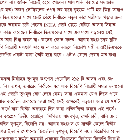
 পেল না। স্তালিন নিজেই হেরে গেলেন। থালাপতি বিজয়ের সদ্যজাত
 মত) তরুণ ভোটারদের ওপর ভর করে বৃহত্তম পার্টি হল কিন্তু তারাও
 ডিএমকের সাথে জোট বেঁধে নির্বাচনে লড়ল তারা মন্ত্রীসভা গড়ার জন্য
ে ভয়ানক চটে গেলেন INDIA জোট ছেড়ে বেরিয়ে আসার সিদ্ধান্ত
তিক কাজ করেছে। নির্বাচনে ডিএমকের সাথে একসাথে লড়লেও যেই
রা দ্বিধা করল না। তাদের ক্ষোভ সঙ্গত। আবার কংগ্রেসের যুক্তি
পি বিরোধী দলগুলি সাহায্য না করে তাহলে বিজেপি সঙ্গী এআইডিএমকে
জেপির একটা কব্জা তৈরি হয়ে যাবে। এটাও ফেলে দেবার মত কথা
নসভা নির্বাচনে তৃণমূল কংগ্রেস পেয়েছিল ২১৫ টি আসন এবং ৪৮
 এখন, এবারের নির্বাচনে ধরা যাক বিজেপি বিরোধী সমস্ত দলগুলো
 এই জোটে তৃণমূল যোগ দেবে কেন? তারা একমাত্র যোগ দিতে পারে
য়লাভ করেছিল এবারেও তারা সেই সেই আসনেই লড়বে। আর যে ৭৭টি
ে যারা দ্বিতীয় অবস্থানে ছিল তারা প্রতিদ্বন্দ্বিতা করবে এই শর্তে।
ংগ্রেস দ্বিতীয় হয়েছিল। সিপিএম যাদবপুর, রাসবিহারী, বালি এবং
তেছিল তৃণমূল, বিজেপি নয়। আবার কংগ্রেস যে সাতটি কেন্দ্রে দ্বিতীয়
গর ইত্যাদি সেখানেও জিতেছিল তৃণমূল, বিজেপি নয়। বিজেপির জেতা
রহণযোগ্য ফর্মুলা অনুযায়ী এবারের বিধানসভা নির্বাচনে বিজেপি বিরোধী