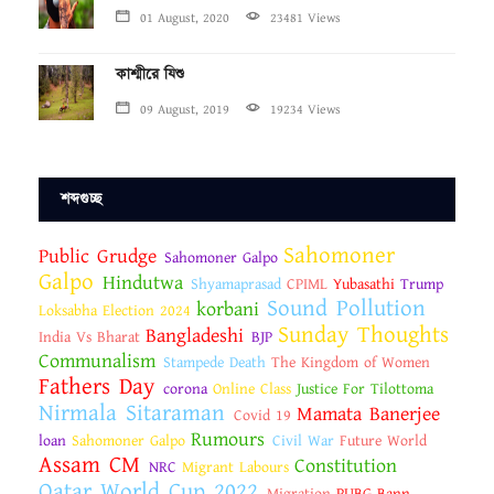
01 August, 2020
23481 Views
কাশ্মীরে যিশু
09 August, 2019
19234 Views
শব্দগুচ্ছ
Sahomoner
Public Grudge
Sahomoner Galpo
Galpo
Hindutwa
Shyamaprasad
CPIML
Yubasathi
Trump
Sound Pollution
korbani
Loksabha Election 2024
Sunday Thoughts
Bangladeshi
India Vs Bharat
BJP
Communalism
Stampede Death
The Kingdom of Women
Fathers Day
corona
Online Class
Justice For Tilottoma
Nirmala Sitaraman
Mamata Banerjee
Covid 19
Rumours
loan
Sahomoner Galpo
Civil War
Future World
Assam CM
Constitution
NRC
Migrant Labours
Qatar World Cup 2022