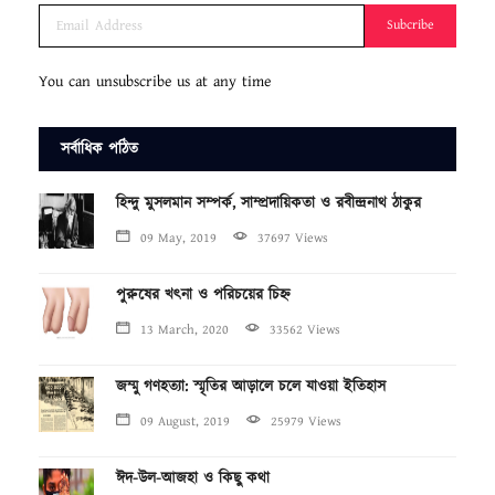
Subcribe
You can unsubscribe us at any time
সর্বাধিক পঠিত
হিন্দু মুসলমান সম্পর্ক, সাম্প্রদায়িকতা ও রবীন্দ্রনাথ ঠাকুর
09 May, 2019
37697 Views
পুরুষের খৎনা ও পরিচয়ের চিহ্ন
13 March, 2020
33562 Views
জম্মু গণহত্যা: স্মৃতির আড়ালে চলে যাওয়া ইতিহাস
09 August, 2019
25979 Views
ঈদ-উল-আজহা ও কিছু কথা