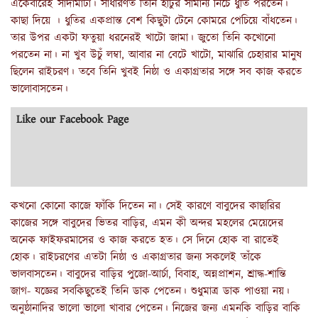
একেবারেই সাদামাটা। সাধারণত তিনি হাঁটুর সামান্য নিচে ধুতি পরতেন।
কাছা দিয়ে । ধুতির একপ্রান্ত বেশ কিছুটা টেনে কোমরে পেচিয়ে বাঁধতেন।
তার উপর একটা ফতুয়া ধরনেরই খাটো জামা। জুতো তিনি কখোনো
পরতেন না। না খুব উচুঁ লম্বা, আবার না বেটে খাটো, মাঝারি চেহারার মানুষ
ছিলেন রাইচরণ। তবে তিনি খুবই নিষ্ঠা ও একাগ্রতার সঙ্গে সব কাজ করতে
ভালোবাসতেন।
Like our Facebook Page
কখনো কোনো কাজে ফাঁকি দিতেন না। সেই কারণে বাবুদের কাছারির
কাজের সঙ্গে বাবুদের ভিতর বাড়ির, এমন কী অন্দর মহলের মেয়েদের
অনেক ফাইফরমাসের ও কাজ করতে হত। সে দিনে হোক বা রাতেই
হোক। রাইচরণের এতটা নিষ্ঠা ও একাগ্রতার জন্য সকলেই তাঁকে
ভালবাসতেন। বাবুদের বাড়ির পুজো-আর্চা, বিবাহ, অন্নপ্রাশন, শ্রাদ্ধ-শান্তি
জাগ- যজ্ঞের সবকিছুতেই তিনি ডাক পেতেন। শুধুমাত্র ডাক পাওয়া নয়।
অনুষ্ঠানাদির ভালো ভালো খাবার পেতেন। নিজের জন্য এমনকি বাড়ির বাকি