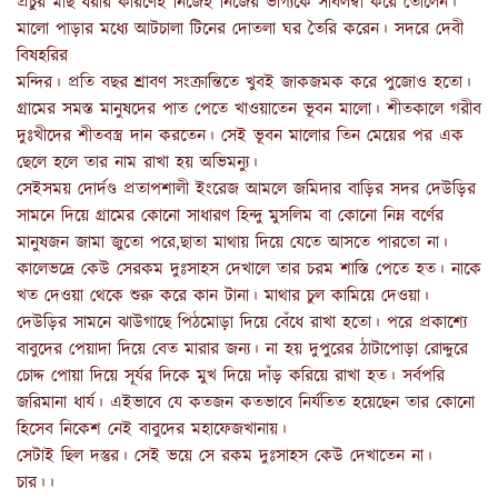
প্রচুর মাছ ধরার কারণেই নিজেই নিজের ভাগ্যকে সাবলম্বী করে তোলেন।
মালো পাড়ার মধ্যে আটচালা টিনের দোতলা ঘর তৈরি করেন। সদরে দেবী
বিষহরির
মন্দির। প্রতি বছর শ্রাবণ সংক্রান্তিতে খুবই জাকজমক করে পুজোও হতো।
গ্রামের সমস্ত মানুষদের পাত পেতে খাওয়াতেন ভূবন মালো। শীতকালে গরীব
দুঃখীদের শীতবস্ত্র দান করতেন। সেই ভূবন মালোর তিন মেয়ের পর এক
ছেলে হলে তার নাম রাখা হয় অভিমন্যু।
সেইসময় দোর্দণ্ড প্রতাপশালী ইংরেজ আমলে জমিদার বাড়ির সদর দেউড়ির
সামনে দিয়ে গ্রামের কোনো সাধারণ হিন্দু মুসলিম বা কোনো নিম্ন বর্ণের
মানুষজন জামা জুতো পরে,ছাতা মাথায় দিয়ে যেতে আসতে পারতো না।
কালেভদ্রে কেউ সেরকম দুঃসাহস দেখালে তার চরম শাস্তি পেতে হত। নাকে
খত দেওয়া থেকে শুরু করে কান টানা। মাথার চুল কামিয়ে দেওয়া।
দেউড়ির সামনে ঝাউগাছে পিঠমোড়া দিয়ে বেঁধে রাখা হতো। পরে প্রকাশ্যে
বাবুদের পেয়াদা দিয়ে বেত মারার জন্য। না হয় দুপুরের ঠাটাপোড়া রোদ্দুরে
চোদ্দ পোয়া দিয়ে সূর্যর দিকে মুখ দিয়ে দাঁড় করিয়ে রাখা হত। সর্বপরি
জরিমানা ধার্য। এইভাবে যে কতজন কতভাবে নির্যতিত হয়েছেন তার কোনো
হিসেব নিকেশ নেই বাবুদের মহাফেজখানায়।
সেটাই ছিল দস্তুর। সেই ভয়ে সে রকম দুঃসাহস কেউ দেখাতেন না।
চার।।