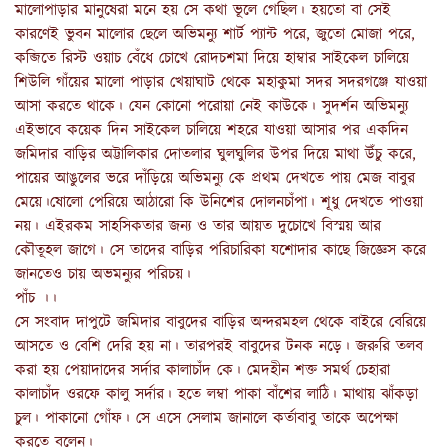
মালোপাড়ার মানুষেরা মনে হয় সে কথা ভূলে গেছিল। হয়তো বা সেই
কারণেই ভুবন মালোর ছেলে অভিমন্যু শার্ট প্যান্ট পরে, জুতো মোজা পরে,
কব্জিতে রিস্ট ওয়াচ বেঁধে চোখে রোদচশমা দিয়ে হাম্বার সাইকেল চালিয়ে
শিউলি গাঁয়ের মালো পাড়ার খেয়াঘাট থেকে মহাকুমা সদর সদরগঞ্জে যাওয়া
আসা করতে থাকে। যেন কোনো পরোয়া নেই কাউকে। সুদর্শন অভিমন্যু
এইভাবে কয়েক দিন সাইকেল চালিয়ে শহরে যাওয়া আসার পর একদিন
জমিদার বাড়ির অট্টালিকার দোতলার ঘুলঘুলির উপর দিয়ে মাথা উঁচু করে,
পায়ের আঙুলের ভরে দাঁড়িয়ে অভিমন্যু কে প্রথম দেখতে পায় মেজ বাবুর
মেয়ে।ষোলো পেরিয়ে আঠারো কি উনিশের দোলনচাঁপা। শূধু দেখতে পাওয়া
নয়। এইরকম সাহসিকতার জন্য ও তার আয়ত দুচোখে বিস্ময় আর
কৌতূহল জাগে। সে তাদের বাড়ির পরিচারিকা যশোদার কাছে জিজ্ঞেস করে
জানতেও চায় অভমন্যুর পরিচয়।
পাঁচ ।।
সে সংবাদ দাপুটে জমিদার বাবুদের বাড়ির অন্দরমহল থেকে বাইরে বেরিয়ে
আসতে ও বেশি দেরি হয় না। তারপরই বাবুদের টনক নড়ে। জরুরি তলব
করা হয় পেয়াদাদের সর্দার কালাচাঁদ কে। মেদহীন শক্ত সমর্থ চেহারা
কালাচাঁদ ওরফে কালু সর্দার। হতে লম্বা পাকা বাঁশের লাঠি। মাথায় ঝাঁকড়া
চুল। পাকানো গোঁফ। সে এসে সেলাম জানালে কর্তাবাবু তাকে অপেক্ষা
করতে বলেন।