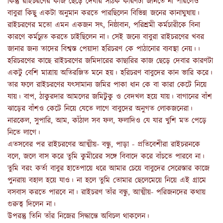
কিন্তু রাইচরণের কাজ ছেড়ে দেবার সঠিক কারণটা জানতে না পারলেও
বাবুরা কিছু একটা অনুমান করতে পারছিলেন বিভিন্ন জনের কানাঘুষায়।
রাইচরণের মতো এমন একজন সৎ, নিষ্ঠাবান, পরিশ্রমী কর্মচারীকে বিনা
কারণে কর্মচ্যুত করতে চাইছিলেন না। সেই জন্যে বাবুরা রাইচরণের খবর
জানার জন্য তাদের বিশ্বস্ত পেয়াদা হরিচরণ কে পাঠানোর ব্যবস্থা নেয়।।
হরিচরণের কাছে রাইচরণের জমিদারের কাছারির কাজ ছেড়ে দেবার কারণটা
একটু বেশি মাত্রায় অতিরঞ্জিত মনে হয়। হরিচরণ বাবুদের কান ভারি করে।
তার ফলে রাইচরণের যৎসামান্য জমির পাকা ধান কে বা কারা কেটে নিয়ে
যায়। বাপ, ঠাকুরদার আমলের জমিটুকু ও বেদখল হয়ে যায়। বাগানের বাঁশ
ঝাড়ের বাঁশও কেটে নিয়ে যেতে লাগে বাবুদের অনুগত লোকজনেরা।
নারকেল, সুপারি, আম, কাঁঠাল সব ফল, ফলাদিও যে যার খুশি মত পেড়ে
নিতে লাগে।
এতসবের পর রাইচরণের আত্মীয়- বন্ধু, পাড়া - প্রতিবেশীরা রাইচরনকে
বলে, জলে বাস করে তুমি কুমীরের সঙ্গে বিবাদে করে বাঁচতে পারবে না।
তুমি বরং কর্তা বাবুর হাতেপায়ে ধরে আমার চেয়ে বাবুদের সেরেস্তার কাজে
পুনরায় বহাল হয়ে যাও। না হলে তুমি তোমার ছেলেমেয়ে নিয়ে এই গ্রামে
বসবাস করতে পারবে না। রাইচরণ তাঁর বন্ধু, আত্মীয়- পরিজনদের কথায়
গুরুত্ব দিলেন না।
উপরন্তু তিনি তাঁর নিজের সিদ্ধান্তে অবিচল থাকলেন।