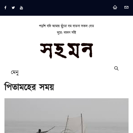
পড়শি যদি আমায় ছুঁতো যম যাতনা সকল যেত
দূরে: লালন সাঁই
মেনু
পিতামহের সময়