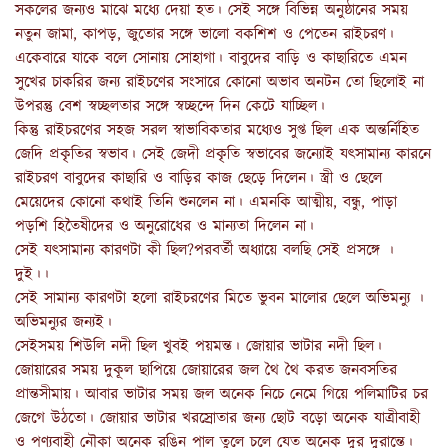
সকলের জন্যও মাঝে মধ্যে দেয়া হত। সেই সঙ্গে বিভিন্ন অনুষ্ঠানের সময়
নতুন জামা, কাপড়, জুতোর সঙ্গে ভালো বকশিশ ও পেতেন রাইচরণ।
একেবারে যাকে বলে সোনায় সোহাগা। বাবুদের বাড়ি ও কাছারিতে এ‌মন
সুখের চাকরির জন্য রাইচণের সংসারে কোনো অভাব অনটন তো ছিলোই না
উপরন্তু বেশ স্বচ্ছলতার সঙ্গে স্বচ্ছন্দে দিন কেটে যাচ্ছিল।
কিন্তু রাইচরণের সহজ সরল স্বাভাবিকতার মধ্যেও সুপ্ত ছিল এক অন্তর্নিহিত
জেদি প্রকৃতির স্বভাব। সেই জেদী প্রকৃতি স্বভাবের জন্যোই যৎসামান্য কারনে
রাইচরণ বাবুদের কাছারি ও বাড়ির কাজ ছেড়ে দিলেন। স্ত্রী ও ছেলে
মেয়েদের কোনো কথাই তিনি শুনলেন না। এমনকি আত্মীয়, বন্ধু, পাড়া
পড়শি হিতৈষীদের ও অনুরোধের ও মান্যতা দিলেন না।
সেই যৎসামান্য কারণটা কী ছিল?পরবর্তী অধ্যায়ে বলছি সেই প্রসঙ্গে ।
দুই।।
সেই সামান্য কারণটা হলো রাইচরণের মিতে ভুবন মালোর ছেলে অভিমন্যু ।
অভিমন্যুর জন্যই।
সেইসময় শিউলি নদী ছিল খুবই পয়মন্ত। জোয়ার ভাটার নদী ছিল।
জোয়ারের সময় দুকূল ছাপিয়ে জোয়ারের জল থৈ থৈ করত জনবসতির
প্রান্তসীমায়। আবার ভাটার সময় জল অনেক নিচে নেমে গিয়ে পলিমাটির চর
জেগে উঠতো। জোয়ার ভাটার খরস্রোতার জন্য ছোট বড়ো অনেক যাত্রীবাহী
ও পণ্যবাহী নৌকা অনেক রঙিন পাল তুলে চলে যেত অনেক দুর দুরান্তে।