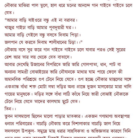
নৌকার মাঝিরা পাল তুলে, হাল ধরে মনের আনন্দে গান গাইতে গাইতে চলে
যেত।
"আমার বাড়ি যাইওরে বন্ধু এই না বরাবর।
খাজুর গাইচা বাড়ি আমার পূবদূয়ারী ঘর।।
আমার বাড়ি গেইলে বন্ধু বসতে দিবাম পিড়া।
জলপান যে করতে দিবাম শালীধানের চিড়া।।"
নৌকায় বসে সুর করে গান গাইতে গাইতে চলে যাবার পরও সেই সুরের
রেশ আর তার লয় থেকে যেত বাতাসে।
আবার দেখেছি উজানের বিপরিতে ভারি ভারি গোলপাতা, ধান, পাট বা
অন্যান্য সামগ্রী বোঝাইয়ের ভারি নৌযানকে মাথার ঘাম পায়ে ফেলে কী
অমানবিক পরিশ্রমে গুণ টেনে নিয়ে যেতে। গুণ হচ্ছে নৌকার মাস্তুলের সঙ্গে
একপ্রান্ত বাঁধা শক্ত মোটা লম্বা দড়ির অন্য প্রান্তে দুজন মালকোচা মারা খালি
গায়ের মানুষকে। দড়ির সঙ্গে বাঁধা লাঠি কাঁধে নিয়ে ভারী বোঝাই নৌকাকে
টেনে নিয়ে যেতে তাদের কালঘাম ছুটে যেত।
তিন।।
ভুবন দাসমালো ছিলেন মালো পাড়ার মাতব্বর। একজন গণ্যমাণ্য অবস্থাপন্ন
ধনাঢ্য পরিবারের। বাচাড়ি নৌকায় করে বিশালাকার বাচাড়ি জাল নিয়ে
সদলবলে উপকূল- সমুদ্রে মাছ ধরার সাহসিকতা ও অভিজ্ঞতার কারণে তিনি