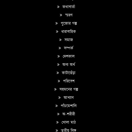
কথাবার্তা
স্মরণ
পুজোর গল্প
ধারাবাহিক
সমাজ
সম্পর্ক
দেশকাল
অন্য অর্থ
কাটাছেঁড়া
পরিবেশ
সহমনের গল্প
আখ্যান
পাঁচমেশালি
অ-শরীরী
খোলা মাঠ
তৃতীয় লিঙ্গ