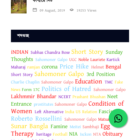
কাশ্মীরে যিশু
09 August, 2019
19253 Views
শব্দগুচ্ছ
Short Story
iNDIAN
Sunday
Subhas Chandra Bose
Thoughts
Sahomoner Galpo
UGC
Noble Lauriete
Kartick
Price Hike
corona
Bengal
Maharaj
ramjan
Helmet
Sahomoner Galpo
3rd Position
Short Story
Education
Charlie Chaplin
Sahomoner Galpo
TMC
Fake
Politics of Hatred
News
Form 17C
Sahomoner Galpo
Lakhmmir Bhandar
Neet
NCERT
Prashant Bhushan
Condition of
Entrance
prostitutes
Sahomoner Galpo
Women
Fascism
Left Alternative
India US Relation
Roberto Rossellini
Sahomoner Galpo
Matua
Vaccines
Sunar Bangla
Egg
Famine
Meitei
Sambhaji
Therapy
NIA
Obituary
heritage
Football
Isckon
NTA