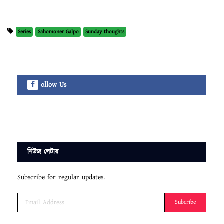
Series
Sahomoner Galpo
Sunday thoughts
ollow Us
নিউজ লেটার
Subscribe for regular updates.
Subcribe