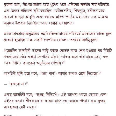
ফুলের মালা, দীপের আলো আর ধুপের গন্ধে এদিনের সন্ধ্যাটা সাহাপরিবারে
এক অনন্য পরিবেশ সৃষ্টি করেছিল। রবীন্দ্রসঙ্গীত, শিশুনৃত্য, রবীন্দ্রনাথের
কবিতা ও ছড়া আবৃত্তি এবং স্বরচিত কবিতা পাঠের মধ্য দিয়ে এক মনোজ্ঞ
অনুষ্ঠান উপহার দিয়েছিল তন্ময় সাহার ব্যবস্থাপনা।
প্রচন্ড দাবদাহে অনুষ্ঠানের স্বল্পবিরতিতে চায়ের পরিবর্তে প্রত্যেকের হাতে তুলে
দেওয়া হয়েছিল এক একটি পেপসির বোতল। তন্ময়ের অর্থানুকূল্যে।
পরেরদিন আদরিনী তাদের বাড়ি কাজে যেতেই কাজ শেষ হওয়ার পর বিউটি
গতকালের বেঁচে যাওয়া পেপসির একটা বোতল এনে তার হাতে দেয়, বলে
“নাও পিসি। কালকের অনুষ্ঠানের পেপসি।”
আদরিনী খুশি হয়ে বলে, “ওরে বাবা। আমার জন্যও রেখে দিয়েছো।”
— “রাখবো না।”
এবার আদরিনী বলে, “আচ্ছা দিদিমণি। এই ভ্যাপসা গরমে তোমরা কেন
এইসব করো। শীতকালে বা ফাগুন মাসে তো করতে পারো। কত সুন্দর
আবহাওয়া সেই সময়।”