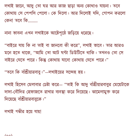
লখাই জানে, আদু তো ঘর আর কাজ ছাড়া অন্য কোথাও যায়না। তবে
কোথায় সে পেপসি পেলো। কে দিলো। আর দিলোই যদি, গোপন করলো
কেন! তবে কি........
নানা ভাবনা এখন লখাইকে আষ্টেপৃষ্ঠে জড়িয়ে ধরেছে।
“বাইরে যায় কি না তাই বা জানবো কী করে”, লখাই ভাবে। তার আরও
মনে হতে থাকে, “আমি তো আট ঘন্টা ডিউটিতে থাকি। তখনও তো সে
বাইরে যেতে পারে। কিন্তু কোথায় যাবে! কোথায় যেতে পারে।”
“তবে কি বাঁশ্রীয়ারবাবু।”—লখাইয়ের সন্দেহ হয়।
লখাই হিসেব মেলাবার চেষ্টা করে— “তাই কি আদু বাঁশ্রীয়ারবাবুর মেয়েটাকে
দাদা-বৌদির হেফাজতে রাখার ব্যবস্থা করে দিয়েছে। ঝামেলামুক্ত করে
দিয়েছে বাঁশ্রীয়ারবাবুকে।”
লখাই গম্ভীর হয়ে যায়!