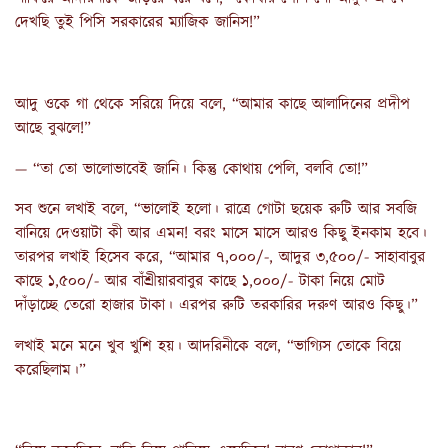
দেখছি তুই পিসি সরকারের ম্যাজিক জানিস!”
আদু ওকে গা থেকে সরিয়ে দিয়ে বলে, “আমার কাছে আলাদিনের প্রদীপ
আছে বুঝলে!”
— “তা তো ভালোভাবেই জানি। কিন্তু কোথায় পেলি, বলবি তো!”
সব শুনে লখাই বলে, “ভালোই হলো। রাত্রে গোটা ছয়েক রুটি আর সবজি
বানিয়ে দেওয়াটা কী আর এমন! বরং মাসে মাসে আরও কিছু ইনকাম হবে।
তারপর লখাই হিসেব করে, “আমার ৭,০০০/-, আদুর ৩,৫০০/- সাহাবাবুর
কাছে ১,৫০০/- আর বাঁশ্রীয়ারবাবুর কাছে ১,০০০/- টাকা নিয়ে মোট
দাঁড়াচ্ছে তেরো হাজার টাকা। এরপর রুটি তরকারির দরুণ আরও কিছু।”
লখাই মনে মনে খুব খুশি হয়। আদরিনীকে বলে, “ভাগ্যিস তোকে বিয়ে
করেছিলাম।”