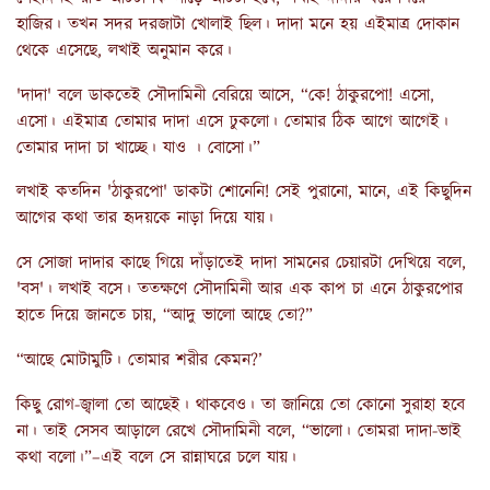
হাজির। তখন সদর দরজাটা খোলাই ছিল। দাদা মনে হয় এইমাত্র দোকান
থেকে এসেছে, লখাই অনুমান করে।
'দাদা' বলে ডাকতেই সৌদামিনী বেরিয়ে আসে, “কে! ঠাকুরপো! এসো,
এসো। এইমাত্র তোমার দাদা এসে ঢুকলো। তোমার ঠিক আগে আগেই।
তোমার দাদা চা খাচ্ছে। যাও । বোসো।”
লখাই কতদিন 'ঠাকুরপো' ডাকটা শোনেনি! সেই পুরানো, মানে, এই কিছুদিন
আগের কথা তার হৃদয়কে নাড়া দিয়ে যায়।
সে সোজা দাদার কাছে গিয়ে দাঁড়াতেই দাদা সামনের চেয়ারটা দেখিয়ে বলে,
'বস'। লখাই বসে। ততক্ষণে সৌদামিনী আর এক কাপ চা এনে ঠাকুরপোর
হাতে দিয়ে জানতে চায়, “আদু ভালো আছে তো?”
“আছে মোটামুটি। তোমার শরীর কেমন?’
কিছু রোগ-জ্বালা তো আছেই। থাকবেও। তা জানিয়ে তো কোনো সুরাহা হবে
না। তাই সেসব আড়ালে রেখে সৌদামিনী বলে, “ভালো। তোমরা দাদা-ভাই
কথা বলো।”–এই বলে সে রান্নাঘরে চলে যায়।