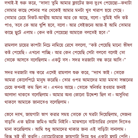
লখাই-ই শুরু করে, “দাদা! তুমি আমার ফ্ল্যাটের জন্য দুঃখ পেয়েছো—কথাটা
তোমার কাছে শোনার পর থেকেই আমার মনটা খুব খারাপ হয়ে গেছে।
তোমার চেয়ে নিকট-আত্মীয় আমার আর কে আছে, বলো। তুমিই যদি কষ্ট
পাও, তবে কে আর খুশি হবে, বলো। আর সেইজন্যে আজ-ই আমি তোমার
কাছে ছুটে এলাম। কেন কষ্ট পেয়েছো আমাকে বলতেই হবে।”
রামলাল চায়ের কাপটা নিচে নামিয়ে রেখে বললো, “কষ্ট পেয়েছি মানে! ভীষণ
কষ্ট পেয়েছি। এখনো পাচ্ছি। আর কেন পেয়েছি সেটা বলবো বলেই তো
তোকে আসতে বলেছিলাম। একটু বস। সদর দরজাটা বন্ধ করে আসি।”
সদর দরজাটা বন্ধ করে এসেই রামলাল শুরু করে, “দ্যাখ ভাই। তোকে
আমরা কোলেপিঠে মানুষ করেছি। তোর ওপর আমাদের মায়া মমতা সন্তানের
চেয়ে কখনই কম ছিল না। এখনও আছে। তোকে স্বনির্ভর হওয়ার জন্যই
আলাদা থাকতে বলেছিলাম। আমার অন্য কোনো উদ্দেশ্য ছিল না। অসুবিধা
থাকলে আমাকে জানাতেও বলেছিলাম।
ভেবে দ্যাখ, জায়গাটা ভাগ করার সময় তোকে যে ঘরটা দিয়েছিলাম, সেজন্য
বাড়তি এক ছটাক জমিও আমি নিইনি। মাঝখানে বাউন্ডারির দেয়াল দিতেও
মানা করেছিলাম। আমি শুধু আমাদের থাকার জন্য এই বাড়িটা বানালাম।
কিন্তু তুই কী করলি। প্রোমোটারকে জায়গাটা দিয়ে শুধু একটা ফ্ল্যাট পেলি।