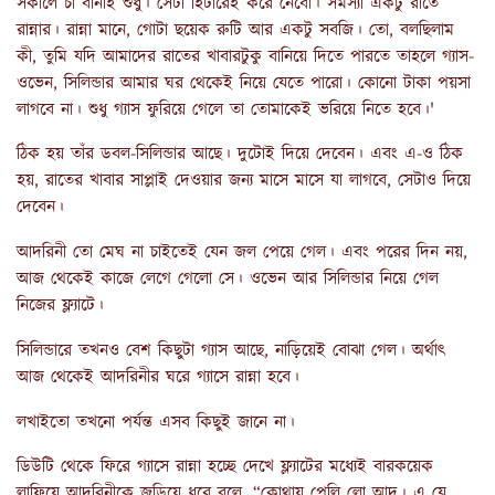
সকালে চা বানাই শুধু। সেটা হিটারেই করে নেবো। সমস্যা একটু রাতে
রান্নার। রান্না মানে, গোটা ছয়েক রুটি আর একটু সবজি। তো, বলছিলাম
কী, তুমি যদি আমাদের রাতের খাবারটুকু বানিয়ে দিতে পারতে তাহলে গ্যাস-
ওভেন, সিলিন্ডার আমার ঘর থেকেই নিয়ে যেতে পারো। কোনো টাকা পয়সা
লাগবে না। শুধু গ্যাস ফুরিয়ে গেলে তা তোমাকেই ভরিয়ে নিতে হবে।'
ঠিক হয় তাঁর ডবল-সিলিন্ডার আছে। দুটোই দিয়ে দেবেন। এবং এ-ও ঠিক
হয়, রাতের খাবার সাপ্লাই দেওয়ার জন্য মাসে মাসে যা লাগবে, সেটাও দিয়ে
দেবেন।
আদরিনী তো মেঘ না চাইতেই যেন জল পেয়ে গেল। এবং পরের দিন নয়,
আজ থেকেই কাজে লেগে গেলো সে। ওভেন আর সিলিন্ডার নিয়ে গেল
নিজের ফ্ল্যাটে।
সিলিন্ডারে তখনও বেশ কিছুটা গ্যাস আছে, নাড়িয়েই বোঝা গেল। অর্থাৎ
আজ থেকেই আদরিনীর ঘরে গ্যাসে রান্না হবে।
লখাইতো তখনো পর্যন্ত এসব কিছুই জানে না।
ডিউটি থেকে ফিরে গ্যাসে রান্না হচ্ছে দেখে ফ্ল্যাটের মধ্যেই বারকয়েক
লাফিয়ে আদরিনীকে জড়িয়ে ধরে বলে, “কোথায় পেলি লো আদু। এ যে