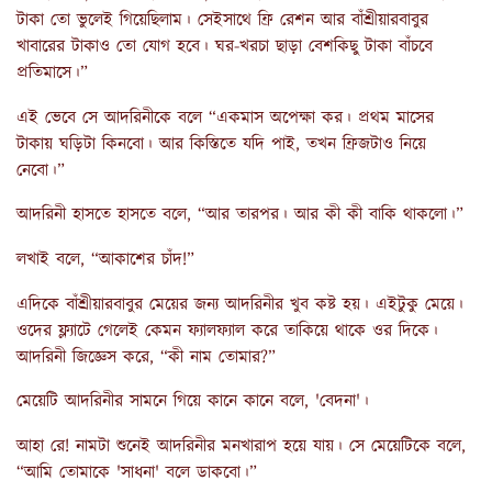
টাকা তো ভুলেই গিয়েছিলাম। সেইসাথে ফ্রি রেশন আর বাঁশ্রীয়ারবাবুর
খাবারের টাকাও তো যোগ হবে। ঘর-খরচা ছাড়া বেশকিছু টাকা বাঁচবে
প্রতিমাসে।”
এই ভেবে সে আদরিনীকে বলে “একমাস অপেক্ষা কর। প্রথম মাসের
টাকায় ঘড়িটা কিনবো। আর কিস্তিতে যদি পাই, তখন ফ্রিজটাও নিয়ে
নেবো।”
আদরিনী হাসতে হাসতে বলে, “আর তারপর। আর কী কী বাকি থাকলো।”
লখাই বলে, “আকাশের চাঁদ!”
এদিকে বাঁশ্রীয়ারবাবুর মেয়ের জন্য আদরিনীর খুব কষ্ট হয়। এইটুকু মেয়ে।
ওদের ফ্ল্যাটে গেলেই কেমন ফ্যালফ্যাল করে তাকিয়ে থাকে ওর দিকে।
আদরিনী জিজ্ঞেস করে, “কী নাম তোমার?”
মেয়েটি আদরিনীর সামনে গিয়ে কানে কানে বলে, 'বেদনা'।
আহা রে! নামটা শুনেই আদরিনীর মনখারাপ হয়ে যায়। সে মেয়েটিকে বলে,
“আমি তোমাকে 'সাধনা' বলে ডাকবো।”