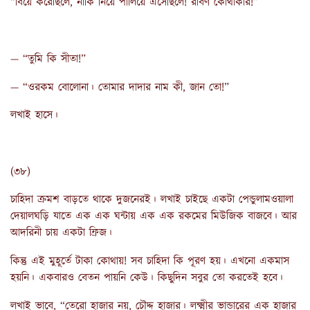
“বিয়ে করেছিলে, নাকি নিয়ে পালিয়ে এসেছিলে! রাবণ কোথাকার!”
— “তুমি কি সীতা!”
— “ওরকম বোলোনা। তোমার দাদার নাম কী, জান তো!”
লখাই হাসে।
(৩৮)
চাহিদা ক্রমশ বাড়তে থাকে দুজনেরই। লখাই চাইছে একটা পেন্ডুলামওয়ালা
দেয়ালঘড়ি যাতে এক এক ঘন্টায় এক এক রকমের মিউজিক বাজবে। আর
আদরিনী চায় একটা ফ্রিজ।
কিন্তু এই মুহূর্তে টাকা কোথায়! সব চাহিদা কি পূরণ হয়। এখনো একমাস
হয়নি। একবারও বেতন পায়নি কেউ। কিছুদিন সবুর তো করতেই হবে।
লখাই ভাবে, “তেরো হাজার নয়, চৌদ্দ হাজার। লক্ষ্মীর ভান্ডারের এক হাজার