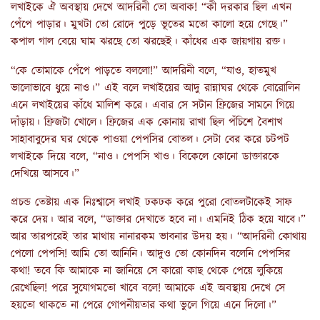
লখাইকে ঐ অবস্থায় দেখে আদরিনী তো অবাক! “কী দরকার ছিল এখন
পেঁপে পাড়ার। মুখটা তো রোদে পুড়ে ভূতের মতো কালো হয়ে গেছে।”
কপাল গাল বেয়ে ঘাম ঝরছে তো ঝরছেই। কাঁধের এক জায়গায় রক্ত।
“কে তোমাকে পেঁপে পাড়তে বললো!” আদরিনী বলে, “যাও, হাতমুখ
ভালোভাবে ধুয়ে নাও।” এই বলে লখাইয়ের আদু রান্নাঘর থেকে বোরোলিন
এনে লখাইয়ের কাঁধে মালিশ করে। এবার সে সটান ফ্রিজের সামনে গিয়ে
দাঁড়ায়। ফ্রিজটা খোলে। ফ্রিজের এক কোনায় রাখা ছিল পঁচিশে বৈশাখ
সাহাবাবুদের ঘর থেকে পাওয়া পেপসির বোতল। সেটা বের করে চটপট
লখাইকে দিয়ে বলে, “নাও। পেপসি খাও। বিকেলে কোনো ডাক্তারকে
দেখিয়ে আসবে।”
প্রচন্ড তেষ্টায় এক নিঃশ্বাসে লখাই ঢকঢক করে পুরো বোতলটাকেই সাফ
করে দেয়। আর বলে, “ডাক্তার দেখাতে হবে না। এমনিই ঠিক হয়ে যাবে।”
আর তারপরেই তার মাথায় নানারকম ভাবনার উদয় হয়। “আদরিনী কোথায়
পেলো পেপসি! আমি তো আনিনি। আদুও তো কোনদিন বলেনি পেপসির
কথা! তবে কি আমাকে না জানিয়ে সে কারো কাছ থেকে পেয়ে লুকিয়ে
রেখেছিল! পরে সুযোগমতো খাবে বলে! আমাকে এই অবস্থায় দেখে সে
হয়তো থাকতে না পেরে গোপনীয়তার কথা ভুলে গিয়ে এনে দিলো।”