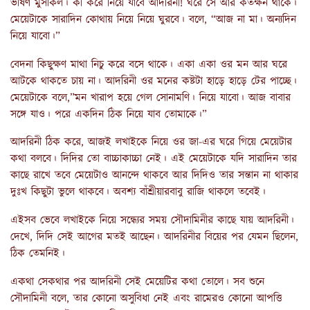
ভীষণ মুসকিল। কী করে নিয়ে যাবে আদরিনী! ঘরে সে আর কতক্ষন থাকে।
মেয়েটাকে সারাদিন কোথায় নিয়ে নিয়ে ঘুরবে। বলে, “আজ না মা। অন্যদিন
নিয়ে যাবো।”
বেদনা কিছুক্ষণ মাথা নিচু করে বসে থাকে। একা একা ওর মন আর ঘরে
আটকে থাকতে চায় না। আদরিনী ওর মনের কষ্টটা হাড়ে হাড়ে টের পাচ্ছে।
মেয়েটাকে বলে,”মন খারাপ হয়ে গেল সোনামণি। নিয়ে যাবো। আজ বাবার
সঙ্গে যাও। পরে একদিন ঠিক নিয়ে যাব তোমাকে।”
আদরিনী ঠিক করে, আজই লখাইকে নিয়ে ওর জা-এর ঘরে গিয়ে মেয়েটার
কথা বলবে। দিদির তো বাচ্চাকাচ্চা নেই। এই মেয়েটাকে যদি সারাদিন তার
কাছে রাখে তবে মেয়েটাও আনন্দে থাকবে আর দিদিও তার সন্তান না থাকার
দুঃখ কিছুটা ভুলে থাকবে। অবশ্য বাঁশ্রীয়ারবাবু রাজি থাকলে তবেই।
এইসব ভেবে লখাইকে নিয়ে সন্ধ্যের সময় সৌদামিনীর কাছে যায় আদরিনী।
দেখে, দিদি সেই আগের মতই আছেন। আদরিনীর বিয়ের পর যেমন ছিলেন,
ঠিক তেমনিই।
একথা সেকথার পর আদরিনী সেই মেয়েটির কথা তোলে। সব শুনে
সৌদামিনী বলে, তার কোনো অসুবিধা নেই এবং রামেরও কোনো আপত্তি