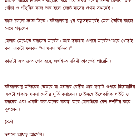
শ্রমিক পাঠিয়ে দিলেন লখাইয়ের ঘরে। কোঠাঘর সংলগ্ন মনসা মেলার ভিত
খোঁড়া ও গাঁথুনির কাজ শুরু হলো জ্যৈষ্ঠ মাসের প্রথম সপ্তাহেই।
কাজ চললো দ্রুতগতিতে। বটব্যালবাবু খুব যত্নসহকারেই মেলা তৈরির কাজে
নেমে পড়লেন।
মেলার মেঝেতে বসালেন মার্বেল। আর দরজার ওপরে মার্বেলপাথরে খোদাই
করা একটা ফলক- “মা মনসা মন্দির।”
কাজটা এত দ্রুত শেষ হবে, লখাই-আদরিনী ভাবতেই পারেনি।
বটব্যালবাবু মন্দিরের ভেতরে মা মনসার বেদীর প্রায় ছ'ফুট ওপরে চিনেমাটির
একটা প্রকান্ড মনসা দেবীর মূর্তি বসালেন। সেইসঙ্গে ইলেকট্রিক লাইট ও
ফ্যানের এবং একটা জল-কলের ব্যবস্থা করে মেলাটাকে বেশ দর্শনীয় করে
তুললেন।
(৪৩)
তখনো আষাঢ় আসেনি।