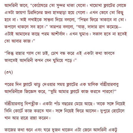
আদরিনী ভাবে, “কোঠাঘরে তো সুন্দর থাকা যেতো। খামোখা ফ্ল্যাটের লোভে
এতটা জায়গা চিরদিনের জন্য হাতছাড়া হয়ে গেলো। এখন ভেবে তো কিছু
হবে না। তাই লখাইকে সান্ত্বনা দিয়ে বললো, “পিছন ফিরে তাকাবে না তো।
কপালে থাকলে সব হবে।” তারপর বললো, “যাক্, দাদার রাগ কমেছে—
এটাই আমাদের কাছে পরম আশীর্বাদ। এখন ঘুমাও। সকাল হতে না হতেই
তো আবার কাজ।”
“কিন্তু রান্নার গ্যাস তো চাই, চোখ বন্ধ করে এই একটা কথা ভাবতে
ভাবতেই আদরিনী কখন যেন ঘুমিয়ে পড়ে।”
(৩৭)
পরের দিন ফ্ল্যাটে ঝাড়ু দেওয়ার সময় ফ্ল্যাটের এক মালিক বাঁশ্রীয়ারবাবু
আদরিনীকে জিজ্ঞেস করে, “তুমি আমার ফ্ল্যাটে কাজ করতে পারবে?”
বাঁশ্রীয়ারবাবু বিপত্নীক। একটা পাঁচ বছরের মেয়ে আছে। তাকে সঙ্গে নিয়েই
তিনি কোর্টে কাজ করতে যান। সঙ্গে নিয়েই ফিরে আসেন। দুপুরে হোটেলে
খান আর রাত্রে রান্না করেন।
কাজের কথা শুনে এবং ঘরে দুজন থাকেন এটা জেনে আদরিনী একটু