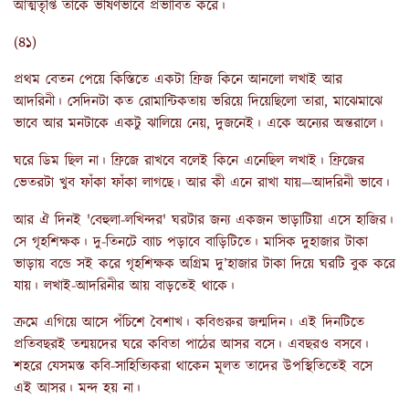
আত্মতৃপ্তি তাকে ভীষণভাবে প্রভাবিত করে।
(৪১)
প্রথম বেতন পেয়ে কিস্তিতে একটা ফ্রিজ কিনে আনলো লখাই আর
আদরিনী। সেদিনটা কত রোমান্টিকতায় ভরিয়ে দিয়েছিলো তারা, মাঝেমাঝে
ভাবে আর মনটাকে একটু ঝালিয়ে নেয়, দুজনেই। একে অন্যের অন্তরালে।
ঘরে ডিম ছিল না। ফ্রিজে রাখবে বলেই কিনে এনেছিল লখাই। ফ্রিজের
ভেতরটা খুব ফাঁকা ফাঁকা লাগছে। আর কী এনে রাখা যায়—আদরিনী ভাবে।
আর ঐ দিনই 'বেহুলা-লখিন্দর' ঘরটার জন্য একজন ভাড়াটিয়া এসে হাজির।
সে গৃহশিক্ষক। দু-তিনটে ব্যাচ পড়াবে বাড়িটিতে। মাসিক দুহাজার টাকা
ভাড়ায় বন্ডে সই করে গৃহশিক্ষক অগ্রিম দু’হাজার টাকা দিয়ে ঘরটি বুক করে
যায়। লখাই-আদরিনীর আয় বাড়তেই থাকে।
ক্রমে এগিয়ে আসে পঁচিশে বৈশাখ। কবিগুরুর জন্মদিন। এই দিনটিতে
প্রতিবছরই তন্ময়দের ঘরে কবিতা পাঠের আসর বসে। এবছরও বসবে।
শহরে যেসমস্ত কবি-সাহিত্যিকরা থাকেন মূলত তাদের উপস্থিতিতেই বসে
এই আসর। মন্দ হয় না।