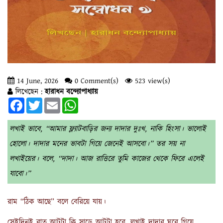
14 June, 2026
0 Comment(s)
523 view(s)
লিখেছেন :
হারাধন বন্দ্যোপাধ্যায়
Facebook
Twitter
Email
WhatsApp
লখাই ভাবে, “আমার ফ্ল্যাটবাড়ির জন্য দাদার দুঃখ, নাকি হিংসা। ভালোই
হোলো। দাদার মনের ভাবটা গিয়ে জেনেই আসবো।” তর সয় না
লখাইয়ের। বলে, “দাদা। আজ রাত্তিরে তুমি কাজের থেকে ফিরে এলেই
যাবো।”
রাম “ঠিক আছে” বলে বেরিয়ে যায়।
সেইদিনই রাত আটটা কি সাড়ে আটটা হবে, লখাই দাদার ঘরে গিয়ে