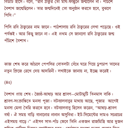
বিউটি হাসে। বলে, “রবি ঠাকুর তো মাঘ-ফাল্গুনে জন্মালেন না। পঁচিশে
বৈশাখ জন্মেছিলেন। তার জন্মদিনেই তো অনুষ্ঠান করতে হবে, বুঝলে
পিসি।”
পিসি রবি ঠাকুরের নাম জানে। পাঠশালায় রবি ঠাকুরের লেখা পড়েছে। ওই
পর্যন্তই। আর কিছু জানে না। এই প্রথম সে জানলো রবি ঠাকুরের জন্ম
পঁচিশে বৈশাখ।
কাজ শেষ করে আঁচলে পেপসির বোতলটা বেঁধে ঘরে গিয়ে চুপচাপ তাদের
নতুন ফ্রিজে রেখে দেয় আদরিনী। লখাইকে জানায় না, ইচ্ছে করেই।
(৪২)
বৈশাখ প্রায় শেষ। জ্যৈষ্ঠ-আষাঢ় আর শ্রাবণ—মোটামুটি তিনমাস বাকি।
শ্রাবণ-সংক্রান্তিতে মনসা পূজা। বটব্যালবাবুর মাথায় আছে, পূজার আগেই
মনসা মেলা তৈরি করতে হবে। বটব্যালবাবু হিসেব করেন, “আষাঢ়-শ্রাবণ
বর্ষা। ঐ সময় বাড়ি বানানোর নানান অসুবিধা। ইট-সিমেন্টের দামও সচরাচর
এইসময় বাড়ে।” এইসব সাত-পাঁচ ভেবে তিনি একজন রাজমিস্ত্রি আর দুজন