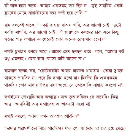
কী লাভ হলো তাতে। আমার একদমই সায় ছিল না। তুই সাময়িক একটা
ফ্ল্যাটের মোহে সারাজীবনের জন্য বন্দী হয়ে গেলি।”
রাম বলতেই থাকে, “একটু হাওয়া বাতাস খাবি, তার জায়গা নেই। দুটো
সবজি লাগাবি, তার জায়গা নেই। ঐ জায়গাতে কলমের চারা এনে কিছু
ফলের গাছ লাগালে তা থেকেই তোর অনেক রোজগার হতো।”
লখাই চুপচাপ শুনতে থাকে। রামের চোখ ছলছল করে। বলে, “আমার কষ্ট
শুধু এজন্যই। তোর আর কোনো জমি রইলো না।”
রামলাল বলেই যায়, “কোঠাঘরটায় আমরা চারজন থাকতাম। তোরা দু’জন
থাকতে পারতিস না! পরে কি দালান হতো না। চিরদিন কি একরকমই
থাকবি। তোর মাথার উপর দাদা আছে, সে তোকে কি সাহায্য করতো না'!
লখাইয়ের বোধবুদ্ধি আর কতটুকু। অত ভূত ভবিষ্যৎ সে ভাবেনি। কিন্তু
আদু। আদরিনী! তার মাথাতেও এ ভাবনাটা এলো না!
লখাই বললো, “দাদা! তখন অতশত ভাবিনি।”
“দাদার পরামর্শ তো নিতে পারতিস। যাক্ গে, যা হবার তা তো হয়ে গেছে।