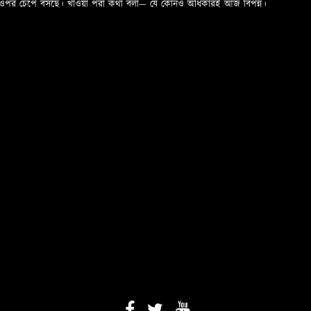
ড়ের ওপর চেপে বসছে। খাওয়া পরা কথা বলা—­­ যে কোনও অধিকারই আজ বিপন্ন।