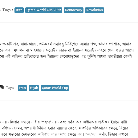
Tags :
Iran
Qatar World Cup 2022
Democracy
Revolution
সীমান্ত-কাঁটাতার, সাদা-কালো, ধর্ম-অধর্ম সবকিছু নির্বিশেষে আমার পক্ষ, আমার পোশাক, আমার
ে এক। মুসকান বা মাহসাদের মতোই। ভারত বা ইরানের মতোই। নাহলে খেলা শুরুর আগের
লানো এই অভিনব প্রতিবাদের জন্য ইরানের খেলোয়াড়দের এত কুর্নিশ আমরা ভারতীয়রা কেনই
Tags :
Iran
Hijab
Qatar World Cup
্রতীক নয়। হিজাব এখানে নারীর 'পছন্দ' নয়। বরং সর্বত্র তার অধীনতার প্রতীক। ইরানে নারী
ঞ্চিত। যেমন, অপরাধী চিহ্নিত হবার বয়সের ক্ষেত্রে, সম্পত্তির অধিকারের ক্ষেত্রে, বিয়ের
িন্ন হলে সন্তানের দেখভালের অধিকার লাভ করার ক্ষেত্রে এবং অন্যান্য। অর্থাৎ হিজাব এখানে