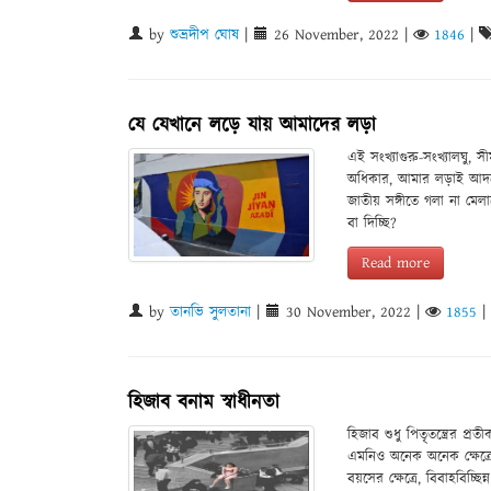
by
শুভ্রদীপ ঘোষ
|
26 November, 2022
|
1846
|
যে যেখানে লড়ে যায় আমাদের লড়া
এই সংখ্যাগুরু-সংখ্যালঘু, 
অধিকার, আমার লড়াই আদত
জাতীয় সঙ্গীতে গলা না মে
বা দিচ্ছি?
Read more
by
তানভি সুলতানা
|
30 November, 2022
|
1855
|
হিজাব বনাম স্বাধীনতা
হিজাব শুধু পিতৃতন্ত্রের প
এমনিও অনেক অনেক ক্ষেত্রে ব
বয়সের ক্ষেত্রে, বিবাহবিচ্ছ