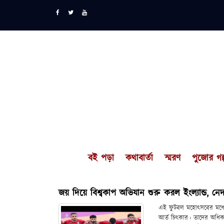
বই পড়া
কথাবার্তা
স্মরণ
পুজোর গল্
জয় দিয়ে বিশ্বকাপ অভিযান শুরু করল ইংল্যান্ড, নেদা
এই ফুটবল মহোৎসবের মধ্যে
আর্ত চিৎকার। তাদের অধি