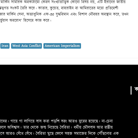
মার্কিন সামরিক অবকাঠামো কেবল সংখ্যাতাত্ত্বিক কোনো বিষয় নয়, এটি ইরানের জাতীয়
্তিত্বগত সংকট তৈরি করে। কাতার, কুয়েত, বাহরাইন বা আমিরাতের মতো প্রতিবেশী
ার মার্কিন সেনা, অত্যাধুনিক এফ-৩৫ যুদ্ধবিমান এবং বিশাল নৌবহর অবস্থান করে, তখন
র্চুয়াল অবরোধ’ হিসেবে কাজ করে।
:
Iran
West Asia Conflict
American Imperialism
ক
মাদের। গায়ে গা লাগিয়ে বাস করা পড়শি বরং আরও দুরের হয়েছে। না-চেনা
অবিশ্বাস। তার থেকে জন্ম নিয়েছে বৈরিতা। ধর্মীয় মৌলবাদ আর রাষ্ট্রীয়
 হবে আরও বেঁধে বেঁধে। বৈরিতা মুছে ফেলে সহজ সমাজের দিকে পৌঁছনোর এক