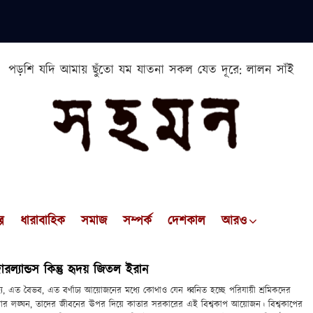
পড়শি যদি আমায় ছুঁতো যম যাতনা সকল যেত দূরে: লালন সাঁই
প
ধারাবাহিক
সমাজ
সম্পর্ক
দেশকাল
আরও
রল্যান্ডস কিন্তু হৃদয় জিতল ইরান
, এত বৈভব, এত বর্ণাঢ্য আয়োজনের মধ্যে কোথাও যেন ধ্বনিত হচ্ছে পরিযায়ী শ্রমিকদের
কার লঙ্ঘন, তাদের জীবনের ঊপর দিয়ে কাতার সরকারের এই বিশ্বকাপ আয়োজন। বিশ্বকাপের