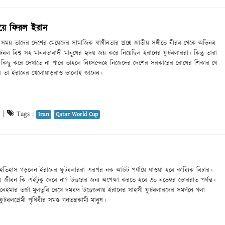
 জয়ে ফিরল ইরান
ের সময় তাদের দেশের মেয়েদের সামাজিক স্বাধীনতার প্রশ্নে জাতীয় সঙ্গীতে নীরব থেকে অভিনব
ুটবল বিশ্ব সহ মানবতাবাদী মানুষের হৃদয় জয় করে নিয়েছিল ইরানের ফুটবলাররা। কিন্তু তারা
লো কিছু করে দেখাতে না পারে তাহলে নিঃসন্দেহে নিজেদের দেশের সরকারের রোষের শিকার যে
হবে তা ইরানের খেলোয়াড়রাও ভালোই জানেন।
6
|
Tags :
Iran
Qatar World Cup
 ইতিহাস গড়লেন ইরানের ফুটবলাররা এরপর নক আউট পর্যায়ে যাওয়া হবে কাব্যিক বিচার।
 জীবন কি এইটুকু দেবে না? উত্তরের জন্য অপেক্ষা করতে হবে ৩০ নভেম্বর ভোররাত পর্যন্ত।
নেইমার তর্জা মুলতুবি রেখে দমবন্ধ উত্তেজনায় ইরানের সাহসী ফুটবলারদের সমর্থনে গলা
বলপ্রেমী পৃথিবীর সমস্ত গনতন্ত্রকামী মানুষ।