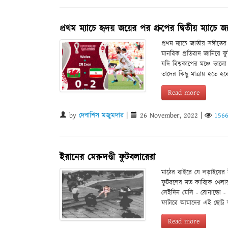
প্রথম ম্যাচে হৃদয় জয়ের পর গ্রুপের দ্বিতীয় ম্যাচে
প্রথম ম্যাচে জাতীয় সঙ্গীত
মানবিক প্রতিবাদ জানিয়ে ফ
যদি বিশ্বকাপের মঞ্চে ভা
তাদের কিছু মাত্রায় হতে 
Read more
by
দেবাশিস মজুমদার
|
26 November, 2022
|
156
ইরানের মেরুদণ্ডী ফুটবলারেরা
মাঠের বাইরে যে লড়াইয়ের
ফুটবলের মত কাব্যিক খেলায়
সেইদিন মেসি - রোনাল্ডো - 
ফাটাবে আমাদের এই ছোট্ট ফুট
Read more