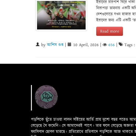
ইরানের চারপাশ ঘিরে থাকা 
নিরাপত্তা ভাবনায় একটি অস
দেশগুলোতে যখন হাজার হাজ
ইরানের জন্য এটি একটি ‘ভা
Read more
by
আশিস গুপ্ত
|
10 April, 2026
|
656
|
Tags 
পড়শিকে ছুঁতে চাওয়া লালন সাঁইয়ের আর্তি প্রায় দুশো বছর পরেও আ
বেড়েছে বৈ কমেনি। সে আমাদেরই পাপে। তার ফলে বেড়েছে অজ্ঞতা ফলে 
ফ্যাসিবাদ ছোবল মারছে। প্রতিরোধে প্রতিবাদে পড়শিকে আজ থাকতে