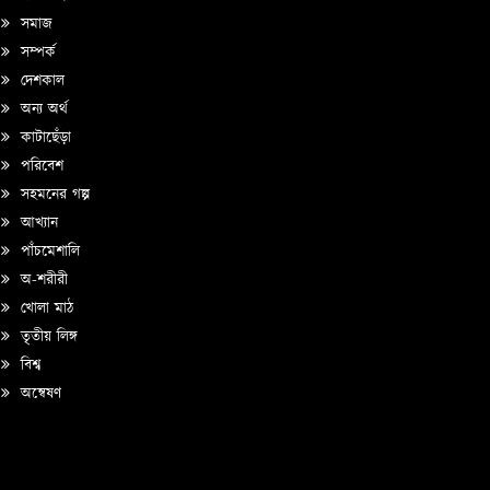
সমাজ
সম্পর্ক
দেশকাল
অন্য অর্থ
কাটাছেঁড়া
পরিবেশ
সহমনের গল্প
আখ্যান
পাঁচমেশালি
অ-শরীরী
খোলা মাঠ
তৃতীয় লিঙ্গ
বিশ্ব
অন্বেষণ