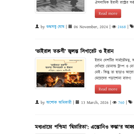
ঐসলামিক ইরানী রাষ্ট্রের সর্ব
Read more
by
শুদ্ধসত্ত্ব ঘোষ
|
06 November, 2024
|
2468
|
‘ভাইরাল তরুণী’ জ্বলন্ত সিগারেট ও ইরান
ইরান দেশটির সার্বভৌমত্ব, আন্
দেখিয়ে ডোনাল্ড ট্রাম্প ও
নেই। কিন্তু তা ছাড়াও আরো
মেয়েদের পড়াশোনা বারণ!
Read more
by
অশোক অধিকারী
|
13 March, 2026
|
760
|
মধ্যপ্রাচ্যে পশ্চিমা ‘দ্বিচারিতা’: এন্তোনিও কস্তা'র 