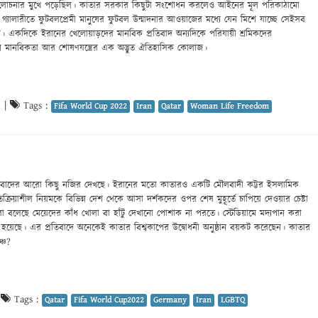
মালোচনার মুখে পড়েছিল। কাতার সরকার কিছুটা সংশোধন করলেও আইনের মূল পরিকাঠামো
 গ্যালারীতে ফুটবলপ্রেমী মানুষের ফুটবল উন্মাদনার আওয়াজের মধ্যে যেন মিশে যাচ্ছে সেইসব
ার। একদিকে ইরানের খেলোয়াড়দের মানবিক প্রতিবাদ অন্যদিকে পরিযায়ী শ্রমিকদের
যেন মানবিকতা আর শোষণযন্ত্রের এক অদ্ভুত ঐতিহাসিক কোলাজ।
8
|
Tags :
Fifa World Cup 2022
Iran
Qatar
Woman Life Freedom
্রতিবাদের আরো কিছু নজির দেখছে। ইরানের মতো কাতারও একটি মৌলবাদী কট্টর ইসলামিক
ক্রিয়াশীল নিয়মকে বিভিন্ন দেশ থেকে আসা দর্শকদের ওপর শেষ মুহূর্তে চাপিয়ে দেওয়ার চেষ্টা
 বলেছে মেয়েদের কাঁধ খোলা বা হাঁটু দেখানো পোশাক না পরতে। স্টেডিয়ামে মদ্যপান করা
হয়েছে। এর প্রতিবাদে অনেকেই কাতার বিশ্বকাপের উদ্বোধনী অনুষ্ঠান বয়কট করেছেন। কাতার
্চ?
|
Tags :
Qatar
Fifa World Cup2022
Germany
Iran
LGBTQ