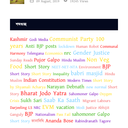
09 August, 2019
19245 Views
শব্দগুচ্ছ
Communist Party 100
Kashmir
Godi Media
years
Anti BJP posts
lockdown
Human Robot
Communal
Gender Justice
nrc
Harmony
Telengana
Economics
Non Veg
Pujor Galpo
Sunday Reads
Hindu Muslim
Food
BJP
Short Story
NEET-NET-NTA
Environment
babri masjid
Short Story
Short Story
Inequality
Hindu
Indian Constitution
Muslim
Modern Times
Short Story
Narayan Debnath
by Shyamali Acharya
new normal
Short
Bharat Jodo Yatra
Story
Sahomoner Galpo
Oxygen
Saab Ka Saath
Sukh Sari
Crisis
Migrant Labours
EVM
vacation
Darjeeling LS
NRC
Modi
Justice Abhijit
BJP
sahomoner Galpo
Ganguly
Nationalism
Pass Fail
Ananda Bose
Short Story
কানাদিঘি
Rabindranath Tagore