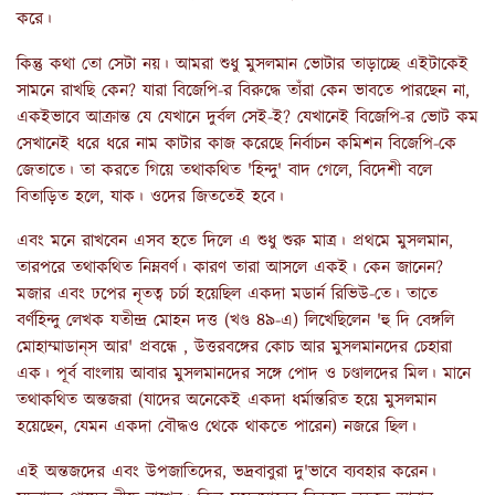
করে।
কিন্তু কথা তো সেটা নয়। আমরা শুধু মুসলমান ভোটার তাড়াচ্ছে এইটাকেই
সামনে রাখছি কেন? যারা বিজেপি-র বিরুদ্ধে তাঁরা কেন ভাবতে পারছেন না,
একইভাবে আক্রান্ত যে যেখানে দুর্বল সেই-ই? যেখানেই বিজেপি-র ভোট কম
সেখানেই ধরে ধরে নাম কাটার কাজ করেছে নির্বাচন কমিশন বিজেপি-কে
জেতাতে। তা করতে গিয়ে তথাকথিত 'হিন্দু' বাদ গেলে, বিদেশী বলে
বিতাড়িত হলে, যাক। ওদের জিততেই হবে।
এবং মনে রাখবেন এসব হতে দিলে এ শুধু শুরু মাত্র। প্রথমে মুসলমান,
তারপরে তথাকথিত নিম্নবর্ণ। কারণ তারা আসলে একই। কেন জানেন?
মজার এবং ঢপের নৃতত্ব চর্চা হয়েছিল একদা মডার্ন রিভিউ-তে। তাতে
বর্ণহিন্দু লেখক যতীন্দ্র মোহন দত্ত (খণ্ড ৪৯-এ) লিখেছিলেন 'হু দি বেঙ্গলি
মোহাম্মাডান্‌স আর' প্রবন্ধে , উত্তরবঙ্গের কোচ আর মুসলমানদের চেহারা
এক। পূর্ব বাংলায় আবার মুসলমানদের সঙ্গে পোদ ও চণ্ডালদের মিল। মানে
তথাকথিত অন্তজরা (যাদের অনেকেই একদা ধর্মান্তরিত হয়ে মুসলমান
হয়েছেন, যেমন একদা বৌদ্ধও থেকে থাকতে পারেন) নজরে ছিল।
এই অন্তজদের এবং উপজাতিদের, ভদ্রবাবুরা দু'ভাবে ব্যবহার করেন।