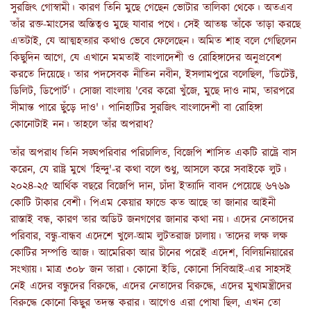
সুরজিৎ গোস্বামী। কারণ তিনি মুছে গেছেন ভোটার তালিকা থেকে। অতএব
তাঁর রক্ত-মাংসের অস্তিত্বও মুছে যাবার পথে। সেই আতঙ্ক তাঁকে তাড়া করছে
এতটাই, যে আত্মহত্যার কথাও ভেবে ফেলেছেন। অমিত শাহ বলে গেছিলেন
কিছুদিন আগে, যে এখানে মমতাই বাংলাদেশী ও রোহিঙ্গাদের অনুপ্রবেশ
করতে দিয়েছে। তার পদসেবক নীতিন নবীন, ইসলামপুরে বলেছিল, 'ডিটেক্ট,
ডিলিট, ডিপোর্ট'। সোজা বাংলায় 'বের করো খুঁজে, মুছে দাও নাম, তারপরে
সীমান্ত পারে ছুঁড়ে দাও'। পানিহাটির সুরজিৎ বাংলাদেশী বা রোহিঙ্গা
কোনোটাই নন। তাহলে তাঁর অপরাধ?
তাঁর অপরাধ তিনি সঙ্ঘপরিবার পরিচালিত, বিজেপি শাসিত একটি রাষ্ট্রে বাস
করেন, যে রাষ্ট্র মুখে 'হিন্দু'-র কথা বলে শুধু, আসলে করে সবাইকে লুট।
২০২৪-২৫ আর্থিক বছরে বিজেপি দান, চাঁদা ইত্যাদি বাবদ পেয়েছে ৬৭৬৯
কোটি টাকার বেশী। পিএম কেয়ার ফান্ডে কত আছে তা জানার আইনী
রাস্তাই বন্ধ, কারণ তার অডিট জনগণের জানার কথা নয়। এদের নেতাদের
পরিবার, বন্ধু-বান্ধব এদেশে খুলে-আম লুটতরাজ চালায়। তাদের লক্ষ লক্ষ
কোটির সম্পত্তি আজ। আমেরিকা আর চীনের পরেই এদেশ, বিলিয়নিয়ারের
সংখ্যায়। মাত্র ৩০৮ জন তারা। কোনো ইডি, কোনো সিবিআই-এর সাহসই
নেই এদের বন্ধুদের বিরুদ্ধে, এদের নেতাদের বিরুদ্ধে, এদের মুখ্যমন্ত্রীদের
বিরুদ্ধে কোনো কিছুর তদন্ত করার। আগেও এরা পোষা ছিল, এখন তো