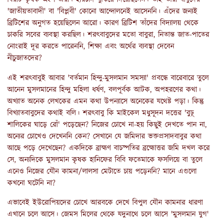
'জাতীয়তাবাদী' বা 'বিপ্লবী' কোনো আন্দোলনেই আসেননি। এঁদের জন্যই
ব্রিটিশের অনুগত হয়েছিলেন আরো। কারণ ব্রিটিশ তাঁদের বিদ্যালয় থেকে
চাকরি সবের ব্যবস্থা করছিল। শরৎবাবুদের মতো বাবুরা, নিতান্ত জাত-পাতের
নোংরাই দূর করতে পারেননি, শিক্ষা এবং অর্থের ব্যবস্থা দেবেন
নীচুজাতদের?
এই শরৎবাবুই আবার 'বর্তমান হিন্দু-মুসলমান সমস্যা' প্রবন্ধে বারেবারে তুলে
আনেন মুসলমানের হিন্দু মহিলা ধর্ষণ, বলপূর্বক আটক, অপহরণের কথা।
অখ্যাত অনেক লেখকের এমন কথা উপন্যাসে অনেকের যথেষ্ট পড়া। কিন্তু
বিখ্যাতবাবুদের কথাই বলি। শরৎবাবু কি মাইকেল মধুসূদন দত্তের 'বুঢ়্‌
শালিকের ঘাড়ে রোঁ' পড়েছেন? নিজের চোখে না-হয় কিছুই দেখতে পান না,
অন্যের চোখেও দেখেননি কেন? সেখানে যে জমিদার ভক্তপ্রসাদবাবুর কথা
আছে পড়ে দেখেছেন? একদিকে ব্রাহ্মণ বাচষ্পতির ব্রহ্মোত্তর জমি দখল করে
সে, অন্যদিকে মুসলমান কৃষক হানিফের বিবি ফতেমাকে ফসলিয়ে বা তুলে
এনেও নিজের যৌন কামনা/লালসা মেটাতে চায় পড়েননি? মানে এগুলো
কখনো ঘটেনি না?
এভাবেই ইউরোপিয়দের চোখে আরবকে দেখে বিপুল যৌন কামনার ধারণা
এখানে চলে আসে। জেমস মিলের থেকে যদুনাথে চলে আসে 'মুসলমান যুগ'