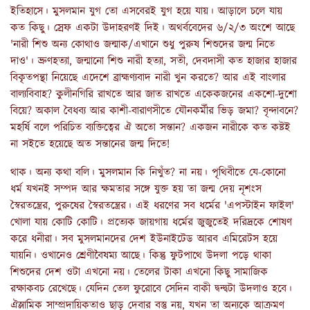
ইতিহাসে। মুসলমান যুগ তো এসবেরই যুগ হয়ে যায়। আড়ালে চলে যায়
কত কিছু। স্রেফ একটা উদাহরণই দিই। অথর্ববেদের ৬/২/৩ অংশে আছে
'নারী শিশু অন্য কোথাও জন্মাক/এখানে শুধু পুরুষ শিশুদের জন্ম নিতে
দাও'। ভ্রুণহত্যা, জন্মানো শিশু নারী হত্যা, সতী, দেবদাসী কত হাজার হাজার
বিকৃতপন্থা নিয়েছে এদেশে ব্রাহ্মণ্যবাদ নারী খুন করতে? আর এই বাংলার
বাল্যবিবাহ? কুলীনগিরি রাখতে আর জাত রাখতে একেকজনের একশো-দুশো
বিয়ে? অকাল বৈধব্য আর কাশী-বারাণসীতে যৌনকর্মীর ভিড় জমা? বৃন্দাবনে?
মহর্ষি বলে পরিচিত ব্যক্তিত্বের ঐ অতো সন্তান? একজন নারীকে কত কষ্টই
না সইতে হয়েছে অত সন্তানের জন্ম দিতে!
থাক। অন্য কথা বলি। মুসলমান কি নিখুঁত? না নয়। পৃথিবীতে যে-কোনো
ধর্ম যখনই সম্পদ আর ক্ষমতার সঙ্গে যুক্ত হয় তা জন্ম দেয় নৃশংস
স্বৈরতন্ত্রের, পুরুষের স্বৈরতন্ত্রের। এই ধরণের সব ধর্মের 'এপস্টাইন ফাইল'
খোলা যায় কোটি কোটি। প্রত্যেক জায়গায় ধর্মের জুজুতেই দরিদ্রকে শোষণ
করে ধনীরা। সব মুসলমানদের দেশ ইউনাইটেড আরব এমিরেটস হয়ে
যায়নি। ওখানেও শ্রেণীবৈষম্য আছে। কিন্তু ফুটপাথে উদলা পড়ে থাকা
শিশুদের দেশ ওটা এখনো নয়। তেলের টাকা এখনো কিছু সামাজিক
রক্ষাকবচ রেখেছে। যেদিন তেল ফুরোবে সেদিন বাকী দ্বন্দ্বটা উদলাও হবে।
ঐস্লামিক সাম্প্রদায়িকতাও ছাড় দেবার বস্তু নয়, যখন তা অন্যকে আক্রমণ