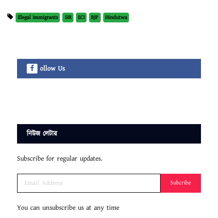
Illegal Immigrants
SIR
ECI
BJP
Hindutwa
ollow Us
নিউজ লেটার
Subscribe for regular updates.
Subcribe
You can unsubscribe us at any time