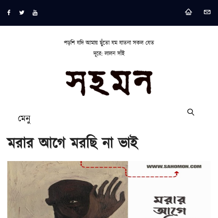
পড়শি যদি আমায় ছুঁতো যম যাতনা সকল যেত
দূরে: লালন সাঁই
মেনু
মরার আগে মরছি না ভাই