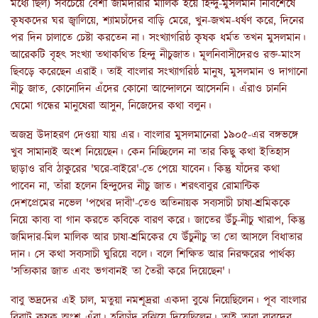
মধ্যে ছিল) সবচেয়ে বেশী জমিদারীর মালিক হয়ে হিন্দু-মুসলমান নির্বিশেষে
কৃষকদের ঘর জ্বালিয়ে, শ্যামচাঁদের বাড়ি মেরে, খুন-জখম-ধর্ষণ করে, দিনের
পর দিন চালাতে চেষ্টা করতেন না। সংখ্যাগরিষ্ঠ কৃষক ধর্মত তখন মুসলমান।
আরেকটি বৃহৎ সংখ্যা তথাকথিত হিন্দু নীচুজাত। মূলনিবাসীদেরও রক্ত-মাংস
ছিবড়ে করেছেন এরাই। তাই বাংলার সংখ্যাগরিষ্ঠ মানুষ, মুসলমান ও দাগানো
নীচু জাত, কোনোদিন এঁদের কোনো আন্দোলনে আসেননি। এঁরাও চাননি
ঘেমো গন্ধের মানুষেরা আসুন, নিজেদের কথা বলুন।
অজস্র উদাহরণ দেওয়া যায় এর। বাংলার মুসলমানেরা ১৯০৫-এর বঙ্গভঙ্গে
খুব সামান্যই অংশ নিয়েছেন। কেন নিচ্ছিলেন না তার কিছু কথা ইতিহাস
ছাড়াও রবি ঠাকুরের 'ঘরে-বাইরে'-তে পেয়ে যাবেন। কিন্তু যাঁদের কথা
পাবেন না, তাঁরা হলেন হিন্দুদের নীচু জাত। শরৎবাবুর রোমান্টিক
দেশপ্রেমের নভেল 'পথের দাবী'-তেও অতিনায়ক সব্যসাচী চাষা-শ্রমিককে
নিয়ে কাব্য বা গান করতে কবিকে বারণ করে। জাতের উঁচু-নীচু খারাপ, কিন্তু
জমিদার-মিল মালিক আর চাষা-শ্রমিকের যে উঁচুনীচু তা তো আসলে বিধাতার
দান। সে কথা সব্যসাচী ঘুরিয়ে বলে। বলে শিক্ষিত আর নিরক্ষরের পার্থক্য
'সত্যিকার জাত এবং ভগবানই তা তৈরী করে দিয়েছেন'।
বাবু ভদ্রদের এই চাল, মতুয়া নমশূদ্ররা একদা বুঝে নিয়েছিলেন। পূব বাংলার
বিরাট কৃষক অংশ এঁরা। হরিচাঁদ বুঝিয়ে দিয়েছিলেন। তাই তারা বাবুদের