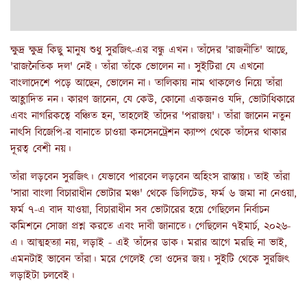
ক্ষুদ্র ক্ষুদ্র কিছু মানুষ শুধু সুরজিৎ-এর বন্ধু এখন। তাঁদের 'রাজনীতি' আছে,
'রাজনৈতিক দল' নেই। তাঁরা তাঁকে ভোলেন না। সুইটিরা যে এখনো
বাংলাদেশে পড়ে আছেন, ভোলেন না। তালিকায় নাম থাকলেও নিয়ে তাঁরা
আহ্লাদিত নন। কারণ জানেন, যে কেউ, কোনো একজনও যদি, ভোটাধিকারে
এবং নাগরিকত্বে বঞ্চিত হন, তাহলেই তাঁদের 'পরাজয়'। তাঁরা জানেন নতুন
নাৎসি বিজেপি-র বানাতে চাওয়া কনসেনট্রেশন ক্যাম্প থেকে তাঁদের থাকার
দূরত্ব বেশী নয়।
তাঁরা লড়বেন সুরজিৎ। যেভাবে পারবেন লড়বেন অহিংস রাস্তায়। তাই তাঁরা
'সারা বাংলা বিচারাধীন ভোটার মঞ্চ' থেকে ডিলিটেড, ফর্ম ৬ জমা না নেওয়া,
ফর্ম ৭-এ বাদ যাওয়া, বিচারাধীন সব ভোটারের হয়ে গেছিলেন নির্বাচন
কমিশনে সোজা প্রশ্ন করতে এবং দাবী জানাতে। গেছিলেন ৭ইমার্চ, ২০২৬-
এ। আত্মহত্যা নয়, লড়াই - এই তাঁদের ডাক। মরার আগে মরছি না ভাই,
এমনটাই ভাবেন তাঁরা। মরে গেলেই তো ওদের জয়। সুইটি থেকে সুরজিৎ
লড়াইটা চলবেই।