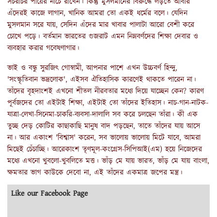
সচরাচর পায়ের নীচে রাখেন। কিন্তু মুসলমানের বিরুদ্ধে লড়তে আবার
এঁদেরই কাজে লাগান, খানিক আমরা তো একই ধর্মের বলে। যেদিন
মুসলমান সরে যায়, সেদিন এঁদের মার খাবার পালাটা আরো বেশী করে
চোখে পড়ে। বর্তমান ভারতের গুজরাট এমন নিম্নবর্ণদের শিক্ষা দেবার ও
ব্যবহার করার গবেষণাগার।
ভাই ও বন্ধু সুরজিৎ গোস্বামী, আপনার পাশে এখন উচ্চবর্ণ হিন্দু,
'সংস্কৃতিবান ভদ্রলোক', এইসব ঐতিহাসিক কারণেই থাকতে পারেন না।
তাঁদের বৃহদাংশই এখনো শীতল নীরবতার মধ্যে দিয়ে যাচ্ছেন কেন? কারণ
পূর্বজদের তো এইটাই শিক্ষা, এইটাই তো তাঁদের ইতিহাস। নাচ-গান-নাটক-
যাত্রা-লেখা-সিনেমা-চাকরি-ব্যবসা-দালালি সব করে চলছেন তাঁরা। কী এক
তুচ্ছ দেড় কোটির কাছাকাছি মানুষ বাদ পড়ছেন, তাতে তাঁদের যায় আসে
না। আর একাংশ 'বিশ্বাস' করেন, সব ভালোয় ভালোয় মিটে যাবে, আমরা
মিছেই চেঁচাচ্ছি। আরেকাংশ তৃণমূল-কংগ্রেস-সিপিআই(এম) হয়ে নিজেদের
মধ্যে এখনো খুবলো-খুবলিতে মত্ত। ভাঁড় মে যায় ভারত, ভাঁড় মে যায় বাংলা,
ক্ষমতার ভাগ কাউকে দেবো না, এই তাঁদের একমাত্র জপের মন্ত্র।
Like our Facebook Page