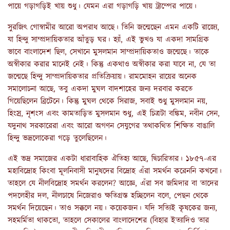
পায়ে গড়াগড়িই খায় শুধু। যেমন এরা গড়াগড়ি খায় ট্রাম্পের পায়ে।
সুরজিৎ গোস্বামীর আরো অপরাধ আছে। তিনি জন্মেছেন এমন একটি রাজ্যে,
যা হিন্দু সাম্প্রদায়িকতার আঁতুড় ঘর। হ্যাঁ, এই ভুখণ্ড যা একদা সামগ্রিক
ভাবে বাংলাদেশ ছিল, সেখানে মুসলমান সাম্প্রদায়িকতাও জন্মেছে। তাকে
অস্বীকার করার মানেই নেই। কিন্তু একথাও অস্বীকার করা যাবে না, যে তা
জন্মেছে হিন্দু সাম্প্রদায়িকতার প্রতিক্রিয়ায়। রামমোহন রায়ের অনেক
সমালোচনা আছে, তবু একদা মুঘল বাদশাহের জন্য দরবার করতে
গিয়েছিলেন ব্রিটেনে। কিন্তু মুঘল থেকে সিরাজ, সবাই শুধু মুসলমান নয়,
হিংস্র, নৃশংস এবং কামতাড়িত মুসলমান শুধু, এই চিত্রটা বঙ্কিম, নবীন সেন,
যদুনাথ সরকারেরা এবং আরো অগণন সেযুগের তথাকথিত শিক্ষিত বাঙালি
হিন্দু ভদ্রলোকেরা গড়ে তুলেছিলেন।
এই ভদ্র সমাজের একটা ধারাবাহিক ঐতিহ্য আছে, দ্বিচারিতার। ১৮৫৭-এর
মহাবিদ্রোহ কিংবা মূলনিবাসী মানুষদের বিদ্রোহ এঁরা সমর্থন করেননি কখনো।
তাহলে যে নীলবিদ্রোহ সমর্থন করলেন? আজ্ঞে, এঁরা সব জমিদার বা তাদের
পদলেহীর দল, নীলচাষে নিজেরাও ক্ষতিগ্রস্ত হচ্ছিলেন বলে, পেছন থেকে
সমর্থন দিয়েছেন। তাও সক্কলে নয়। কয়েকজন। যদি সত্যিই কৃষকের জন্য,
সহমর্মিতা থাকতো, তাহলে সেকালের বাংলাদেশের (বিহার ইত্যাদিও তার