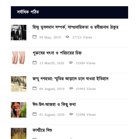
সর্বাধিক পঠিত
হিন্দু মুসলমান সম্পর্ক, সাম্প্রদায়িকতা ও রবীন্দ্রনাথ ঠাকুর
09 May, 2019
37723 Views
পুরুষের খৎনা ও পরিচয়ের চিহ্ন
13 March, 2020
33589 Views
জম্মু গণহত্যা: স্মৃতির আড়ালে চলে যাওয়া ইতিহাস
09 August, 2019
25992 Views
ঈদ-উল-আজহা ও কিছু কথা
01 August, 2020
23496 Views
কাশ্মীরে যিশু