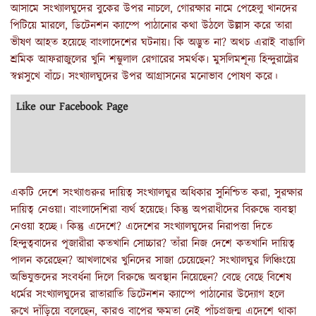
আসামে সংখ্যালঘুদের বুকের উপর নাচলে, গোরক্ষার নামে পেহেলু খানদের
পিটিয়ে মারলে, ডিটেনশন ক্যাম্পে পাঠানোর কথা উঠলে উল্লাস করে তারা
ভীষণ আহত হয়েছে বাংলাদেশের ঘটনায়৷ কি অদ্ভুত না? অথচ এরাই বাঙালি
শ্রমিক আফরাজুলের খুনি শম্ভুলাল রেগারের সমর্থক৷ মুসলিমশূন্য হিন্দুরাষ্ট্রের
স্বপ্নসুখে বাঁচে৷ সংখ্যালঘুদের উপর আগ্রাসনের মনোভাব পোষণ করে।
Like our Facebook Page
একটি দেশে সংখ্যাগুরুর দায়িত্ব সংখ্যালঘুর অধিকার সুনিশ্চিত করা, সুরক্ষার
দায়িত্ব নেওয়া৷ বাংলাদেশিরা ব্যর্থ হয়েছে৷ কিন্তু অপরাধীদের বিরুদ্ধে ব্যবস্থা
নেওয়া হচ্ছে। কিন্তু এদেশে? এদেশের সংখ্যালঘুদের নিরাপত্তা দিতে
হিন্দুত্ববাদের পূজারীরা কতখানি সোচ্চার? তাঁরা নিজ দেশে কতখানি দায়িত্ব
পালন করেছেন? আখলাখের খুনিদের সাজা চেয়েছেন? সংখ্যালঘুর লিঞ্চিংয়ে
অভিযুক্তদের সংবর্ধনা দিলে বিরুদ্ধে অবস্থান নিয়েছেন? বেছে বেছে বিশেষ
ধর্মের সংখ্যালঘুদের রাতারাতি ডিটেনশন ক্যাম্পে পাঠানোর উদ্যোগ হলে
রুখে দাঁড়িয়ে বলেছেন, কারও বাপের ক্ষমতা নেই পাঁচপ্রজন্ম এদেশে থাকা