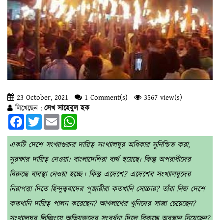
23 October, 2021
1 Comment(s)
3567 view(s)
লিখেছেন :
সেখ সাহেবুল হক
Facebook
Twitter
Email
WhatsApp
একটি দেশে সংখ্যাগুরুর দায়িত্ব সংখ্যালঘুর অধিকার সুনিশ্চিত করা,
সুরক্ষার দায়িত্ব নেওয়া৷ বাংলাদেশিরা ব্যর্থ হয়েছে৷ কিন্তু অপরাধীদের
বিরুদ্ধে ব্যবস্থা নেওয়া হচ্ছে। কিন্তু এদেশে? এদেশের সংখ্যালঘুদের
নিরাপত্তা দিতে হিন্দুত্ববাদের পূজারীরা কতখানি সোচ্চার? তাঁরা নিজ দেশে
কতখানি দায়িত্ব পালন করেছেন? আখলাখের খুনিদের সাজা চেয়েছেন?
সংখ্যালঘুর লিঞ্চিংয়ে অভিযুক্তদের সংবর্ধনা দিলে বিরুদ্ধে অবস্থান নিয়েছেন?