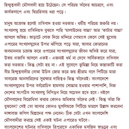
হিন্দুত্ববাদী মৌলবাদী হয়ে উঠেছেন৷ সে পরিচয় তাঁদের আচরণে, এবং
কার্যকলাপে এবং দ্বিচারিতায় ধরা পড়ে।
মানুষ আক্রান্ত হলেই প্রতিবাদ হওয়া দরকার। ধর্মীয় পরিচয় জরুরি নয়।
সংখ্যালঘু হয়ে প্রতিনিয়ত বুঝতে পারি 'মালাউনের বাচ্চা' আর 'কাটার বাচ্চা'
আসলে অভিন্ন৷ ভাড়াটে লোক দিয়ে মন্দিরে গোমাংস ফেলে সেই ছুতোয়
এপারের সংখ্যালঘুদের উপর ঝাঁপিয়ে পড়ে যারা, আবার কোরানের
অবমাননার চক্রান্ত করে ওপারের সংখ্যালঘুদের জীবন অতিষ্ট করে যারা,
উভয় প্রজাতি আসলে একই। এজন্যই ধর্ম না দেখে সার্বিকভাবে প্রতিবাদ
করা দরকার। কিন্তু সেটা হয় না। এই সুযোগে কুমিল্লা নিয়ে কান্নাকাটি করা
বীর হিন্দুত্ববাদীর বোঝা উচিত জোর করে জয় শ্রীরাম বলে পিটিয়ে মারা
তাবরেজ আনসারিদের সুরক্ষার দায়িত্বও কিন্তু তাঁদেরই৷ বাংলাদেশে
সংখ্যালঘুদের উপর বর্বরোচিত হামলায় সোচ্চার হওয়ার পাশাপাশি, নিজ
দেশের সংগঠিত সংখ্যালঘু নিপিড়ন নিয়ে সচেতন হতে হবে। নইলে
মৌলবাদের বিরোধিতা করার কোনও অধিকার তাঁদের নেই। কিন্তু তাঁরা কি
বুঝবেন? সেই তো আবার কোনও মুসলিমকে পিটিয়ে মারলে উল্লাস করবেন!
দাঙ্গাবাজ কপিল মিশ্রদের পক্ষ নেবেন৷ ঠিক যেটা এখন বাংলাদেশি
মৌলবাদীরা করছে সেই একই ঘটনা এপারেও ঘটবে।
বাংলাদেশের ঘটনার প্রতিবাদে ত্রিপুরাতে একাধিক মসজিদ ভাঙচুর এবং