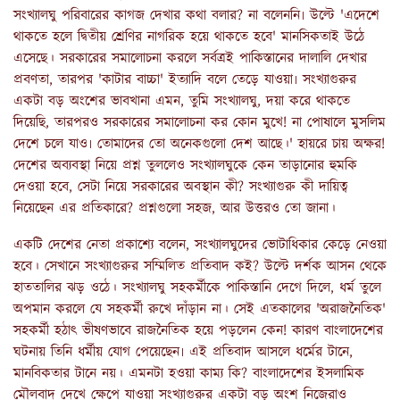
সংখ্যালঘু পরিবারের কাগজ দেখার কথা বলার? না বলেননি৷ উল্টে 'এদেশে
থাকতে হলে দ্বিতীয় শ্রেণির নাগরিক হয়ে থাকতে হবে' মানসিকতাই উঠে
এসেছে। সরকারের সমালোচনা করলে সর্বত্রই পাকিস্তানের দালালি দেখার
প্রবণতা, তারপর 'কাটার বাচ্চা' ইত্যাদি বলে তেড়ে যাওয়া৷ সংখ্যাগুরুর
একটা বড় অংশের ভাবখানা এমন, তুমি সংখ্যালঘু, দয়া করে থাকতে
দিয়েছি, তারপরও সরকারের সমালোচনা কর কোন মুখে! না পোষালে মুসলিম
দেশে চলে যাও৷ তোমাদের তো অনেকগুলো দেশ আছে।' হায়রে চায় অক্ষর!
দেশের অব্যবস্থা নিয়ে প্রশ্ন তুললেও সংখ্যালঘুকে কেন তাড়ানোর হুমকি
দেওয়া হবে, সেটা নিয়ে সরকারের অবস্থান কী? সংখ্যাগুরু কী দায়িত্ব
নিয়েছেন এর প্রতিকারে? প্রশ্নগুলো সহজ, আর উত্তরও তো জানা।
একটি দেশের নেতা প্রকাশ্যে বলেন, সংখ্যালঘুদের ভোটাধিকার কেড়ে নেওয়া
হবে। সেখানে সংখ্যাগুরুর সম্মিলিত প্রতিবাদ কই? উল্টে দর্শক আসন থেকে
হাততালির ঝড় ওঠে। সংখ্যালঘু সহকর্মীকে পাকিস্তানি দেগে দিলে, ধর্ম তুলে
অপমান করলে যে সহকর্মী রুখে দাঁড়ান না। সেই এতকালের 'অরাজনৈতিক'
সহকর্মী হঠাৎ ভীষণভাবে রাজনৈতিক হয়ে পড়লেন কেন! কারণ বাংলাদেশের
ঘটনায় তিনি ধর্মীয় যোগ পেয়েছেন৷ এই প্রতিবাদ আসলে ধর্মের টানে,
মানবিকতার টানে নয়। এমনটা হওয়া কাম্য কি? বাংলাদেশের ইসলামিক
মৌলবাদ দেখে ক্ষেপে যাওয়া সংখ্যাগুরুর একটা বড় অংশ নিজেরাও