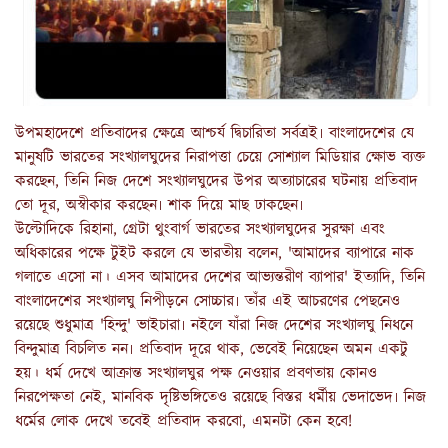
উপমহাদেশে প্রতিবাদের ক্ষেত্রে আশ্চর্য দ্বিচারিতা সর্বত্রই৷ বাংলাদেশের যে
মানুষটি ভারতের সংখ্যালঘুদের নিরাপত্তা চেয়ে সোশ্যাল মিডিয়ার ক্ষোভ ব্যক্ত
করছেন, তিনি নিজ দেশে সংখ্যালঘুদের উপর অত্যাচারের ঘটনায় প্রতিবাদ
তো দূর, অস্বীকার করছেন৷ শাক দিয়ে মাছ ঢাকছেন৷
উল্টোদিকে রিহানা, গ্রেটা থুংবার্গ ভারতের সংখ্যালঘুদের সুরক্ষা এবং
অধিকারের পক্ষে টুইট করলে যে ভারতীয় বলেন, 'আমাদের ব্যাপারে নাক
গলাতে এসো না। এসব আমাদের দেশের আভ্যন্তরীণ ব্যাপার' ইত্যাদি, তিনি
বাংলাদেশের সংখ্যালঘু নিপীড়নে সোচ্চার৷ তাঁর এই আচরণের পেছনেও
রয়েছে শুধুমাত্র 'হিন্দু' ভাইচারা৷ নইলে যাঁরা নিজ দেশের সংখ্যালঘু নিধনে
বিন্দুমাত্র বিচলিত নন৷ প্রতিবাদ দূরে থাক, ভেবেই নিয়েছেন অমন একটু
হয়। ধর্ম দেখে আক্রান্ত সংখ্যালঘুর পক্ষ নেওয়ার প্রবণতায় কোনও
নিরপেক্ষতা নেই, মানবিক দৃষ্টিভঙ্গিতেও রয়েছে বিস্তর ধর্মীয় ভেদাভেদ৷ নিজ
ধর্মের লোক দেখে তবেই প্রতিবাদ করবো, এমনটা কেন হবে!