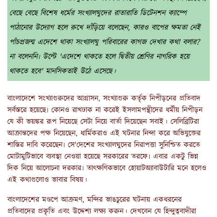
বেছে বেছে বিশেষ ধর্মের সংখ্যালঘুদের রাতারাতি ডিটেনশন ক্যাম্পে
পাঠানোর উদ্যোগ হলে রুখে দাঁড়িয়ে বলেছেন, কারও বাপের ক্ষমতা নেই
পাঁচপ্রজন্ম এদেশে থাকা সংখ্যালঘু পরিবারের কাগজ দেখার কথা বলার?
না বলেননি৷ উল্টে 'এদেশে থাকতে হলে দ্বিতীয় শ্রেণির নাগরিক হয়ে
থাকতে হবে' মানসিকতাই উঠে এসেছে।
বাংলাদেশে সংখ্যাগুরুদের আগ্রাসন, সংখ্যাগুরু কর্তৃক নিপীড়নের প্রতিবাদ
সর্বস্তরে হয়েছে৷ কোনও রাখঢাক না করেই ইসলামপন্থীদের ধর্মীয় নিপীড়ন
যে কী ভয়ঙ্কর রূপ নিয়েছে সেটা নিয়ে বার্তা দিয়েছেন সবাই। সেলিব্রিটিরা
আক্রান্তদের পক্ষ নিয়েছেন, ধার্মিকরাও এই ঘটনার নিন্দা করে অভিযুক্তের
শাস্তির দাবি করেছেন৷ সে'দেশের সংখ্যালঘুদের নিরাপত্তা সুনিশ্চিত করতে
মোটামুটিভাবে ব্যবস্থা নেওয়া হয়েছে সরকারের তরফে৷ এবার একটু ভিন্ন
দিক নিয়ে আলোচনা দরকার৷ তাৎক্ষণিকভাবে হোয়াটঅ্যাবাউটারি মনে হলেও
এই কথাগুলোও ভাবার বিষয়।
বাংলাদেশের মণ্ডপে আক্রমণ, মন্দির ভাঙচুরের ঘটনায় একধরনের
প্রতিবাদের প্রকৃতি এবং উদ্দেশ্য লক্ষ্য করুন। দেখবেন যে হিন্দুত্ববাদীরা