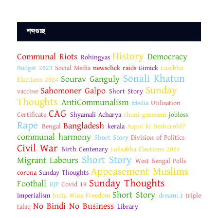
শব্দগুচ্ছ
History
Communal Riots
Democracy
Rohingyas
Budget 2023
Social Media
newsclick raids
Gimick
Losabha
Sonali Khatun
Sourav Ganguly
Elections 2024
Sunday
Sahomoner Galpo
vaccine
Short Story
Thoughts
AntiCommunalism
Media
Utilisation
CAG
Certificate
Shyamali Acharya
chuni goswami
jobloss
Rape
Bangladesh
Bengal
kerala
Aapni ki DeshdrohI?
communal harmony
Short Story
Division of Politics
Civil War
Birth Centenary
Loksabha Elections 2024
Short Story
Migrant Labours
West Bengal Polls
Appeasement Muslims
corona
Sunday Thoughts
Sunday Thoughts
Football
BJP
Covid 19
Short Story
imperialism
India Wins Freedom
dream11
triple
No Bindi No Business
talaq
Library