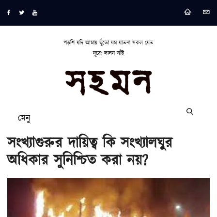
পড়শি যদি আমায় ছুঁতো যম যাতনা সকল যেত
দূরে: লালন সাঁই
মেনু
সংখ্যাগুরুর দায়িত্ব কি সংখ্যালঘুর
অধিকার সুনিশ্চিত করা নয়?