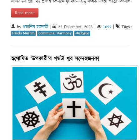
আড্ডা তর্ক প্রশ্ন' ব‌ই প্রকাশ উপলক্ষে মুসলমান-হিন্দু সম্পর্ক বিষয়ে শহরে কথালাপ।
Read more
by
শুভাশিস চক্রবর্তী
|
25 December, 2023
|
1697
|
Tags :
Hindu Muslim
Communal Harmony
Dialogue
স্বঘোষিত ‘উপকারী’র গন্ধটা খুব সন্দেহজনক!