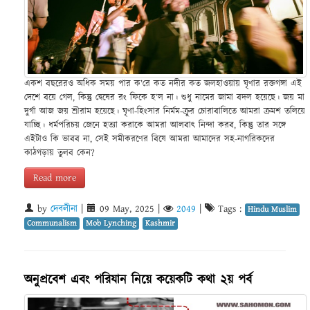
একশ বছরেরও অধিক সময় পার ক’রে কত নদীর কত জলহাওয়ায় ঘৃণার রক্তগঙ্গা এই
দেশে বয়ে গেল, কিন্তু দ্বেষের রং ফিকে হ’ল না। শুধু নামের জামা বদল হয়েছে। জয় মা
দুর্গা আজ জয় শ্রীরাম হয়েছে। ঘৃণা-হিংসার নির্মম-ক্রুর চোরাবালিতে আমরা ক্রমশ তলিয়ে
যাচ্ছি। ধর্মপরিচয় জেনে হত্যা করাকে আমরা আলবাৎ নিন্দা করব, কিন্তু তার সঙ্গে
এইটাও কি ভাবব না, সেই সমীকরণের বিষে আমরা আমাদের সহ-নাগরিকদের
কাঠগড়ায় তুলব কেন?
Read more
by
দেবলীনা
|
09 May, 2025
|
2049
|
Tags :
Hindu Muslim
Communalism
Mob Lynching
Kashmir
অনুপ্রবেশ এবং পরিযান নিয়ে কয়েকটি কথা ২য় পর্ব