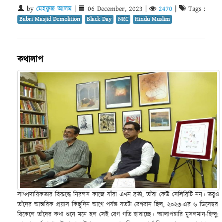
by
মেহফুজ আলম
|
06 December, 2023
|
2470
|
Tags :
Babri Masjid Demolition
Black Day
NRC
Hindu Muslim
কথালাপ
সাম্প্রদায়িকতার বিরুদ্ধে নিরলস কাজে যাঁরা এখন ব্রতী, তাঁরা কেউ সেলিব্রিটি নন। তবুও
তাঁদের আন্তরিক প্রয়াস কিছুদিন আগে পর্যন্ত যতটা বেগবান ছিল, ২০২৩-এর ৬ ডিসেম্বর
বিকেলে তাঁদের কথা শুনে মনে হল সেই বেগ গতি হারাচ্ছে। 'আলাপচারি মুসলমান-হিন্দু: