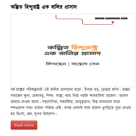
কল্পিত হিন্দুরাষ্ট্র এক বালির প্রাসাদ
ধর্ম-রাষ্ট্রের পরিকল্পনাটা এই বালির প্রাসাদের মতো। উপরে বড়, ভেতরে ফাঁপা। বাস্তব
সমাজের ক্ষুধা, বেকারত্ব, শিক্ষা, স্বাস্থ্য, ন্যায় নিয়ে ধর্মের কারবারিরা ভাবেনা। তাদের
ভাবতে দেওয়া হয়না। সহযোগিতা, সহমর্মিতা, ভ্রাতৃত্ববোধ, বিশ্ব মানবতার মতো
শব্দগুলোর সাথে তাদের পরিচয় নেই। মগজ ধোলাই করে তাদের খুপড়িতে পুরে দেওয়া
হয় হিংসা, দ্বেষ, ঘৃণার বিষবাষ্প।
Read more