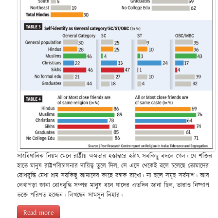
সাংবিধানিক নিয়ম মেনে রাষ্ট্রীয় ক্ষমতার হস্তান্তরে হঠাৎ সবকিছু বদলে গেল। যে শক্তির
হাতে মানুষ রাষ্ট্রপরিচালনার দায়িত্ব তুলে দিল, সে এসে থেকেই বলে চলেছে তোমাদের
বোধবুদ্ধি মেধা শ্রম সবকিছু আমাদের কাছে বন্ধক রাখো। না হলে সমূহ সর্বনাশ। আর
লেখাপড়া জানা বোধবুদ্ধি সম্পন্ন মানুষ বলে যাদের এতদিন জানা ছিল, তারাও নিষ্পাপ
ভক্তে পরিণত হচ্ছেন। লিখছেন সামসুন নিহার।
Read more