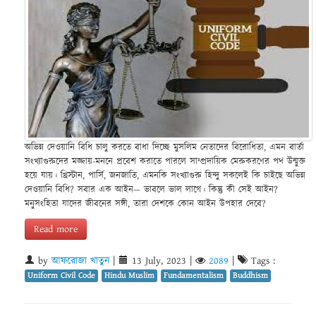
অভিন্ন দেওয়ানি বিধি চালু করতে বাধা দিচ্ছে মুসলিম নেতাদের বিরোধিতা, এমন বার্তা
সংখ্যাগুরুদের মজ্জায়-মননে প্রবেশ করাতে পারলে সাম্প্রদায়িক মেরুকরণের পথ উন্মুক্ত
হয়ে যায়। খ্রিস্টান, পার্সি, জনজাতি, এমনকি সংখ্যাগুরু হিন্দু সকলেই কি চাইছে অভিন্ন
দেওয়ানি বিধি? সবার এক আইন— ভাবলে ভাল লাগে। কিন্তু কী সেই আইন?
মনুসংহিতা যাদের জীবনের সঙ্গী, তারা দেশকে কোন আইন উপহার দেবে?
Read more
by
আফরোজা খাতুন
|
13 July, 2023
|
2089
|
Tags :
Uniform Civil Code
Hindu Muslim
Fundamentalism
Buddhism