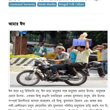
communal harmony
Hindu Muslim
Bengali Folk Culture
আমার ঈদ
ঈদ মানে শুধু বিরিয়ানি নয়, ঈদ মানে মানুষের সঙ্গে মানুষের মেলার উৎসব। মানুষকে
চেনার উৎসব। একজন হিন্দু বাঙালি মধ্যবিত্তের একজন মুসলমান মানুষ, তাঁর উৎসব
সম্পর্কে উদাসীনতা আসলে আজকের এই হিন্দু- মুসলমান বিরোধ এবং দ্বন্দ্বের জন্য
দায়ী।বেশীরভাগ মানুষ কোনোদিন তাঁর মুসলমান পরিচিত মানুষদের বাড়ি অবধি যান নি,