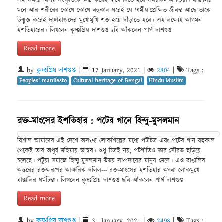
এই সময়ে বিপন্ন সংস্কৃতিকে অস্ত্র করেই রুখে দিতে হবে সবরকম অপচেষ্টা। বাঙালির
মনে আর শরীরের কোষে কোষে বহুকাল ধরেই যে 'ধর্মীয়'প্রেক্ষিত জীবন্ত আছে তাকে
উন্মুক্ত করেই দাঙ্গাবাজদের মুখোমুখি শক্ত হয়ে দাঁড়াতে হবে। এই লক্ষ্যেই আগমন
ইশতিহারের। লিখলেন কৃষ্ণপ্রিয় দাশগুপ্ত ছবি আঁকলেন পার্থ দাশগুপ্ত
Read more
by
কৃষ্ণপ্রিয় দাশগুপ্ত
|
17 January, 2021
|
2804
|
Tags :
Peoples' manifesto
Cultural heritage of Bengal
Hindu Muslim
রক্ত-মাংসের ইশতিহার : পটের গানে হিন্দু-মুসলমান
বিশাল আমাদের এই দেশে অসংখ্য লোকশিল্পের মধ্যে পটচিত্র এবং পটের গান বহুকাল
থেকেই তার অপূর্ব মহিমায় ভাস্বর। শুধু চিত্রই নয়, পটগীতিও তার সৌরভ ছড়িয়ে
চলেছে। পটুয়া সমাজে হিন্দু-মুসলমান উভয় সম্প্রদায়ের মানুষ মেলে। এও বাঙালির
অন্তরের রক্তক্ষরণের আক্ষরিক দলিল--- রক্ত-মাংসের ইশতিহার অথবা লোকমুখে
বাঙালির ধর্মচিন্তা। লিখলেন কৃষ্ণপ্রিয় দাশগুপ্ত ছবি আঁকলেন পার্থ দাশগুপ্ত
Read more
by
কৃষ্ণপ্রিয় দাশগুপ্ত
|
31 January, 2021
|
2498
|
Tags :