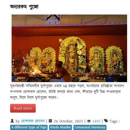
অন্যরকম পুজো
সুবর্ণজয়ন্তী সম্মিলনীর দুর্গাপুজো এবার ২৪ বছরে পড়ল, সংগঠনের প্রতিষ্ঠাতা সাধারণ
সম্পাদক মোশারফ হোসেন, তাঁরই কলমে জানা গেল, কীভাবে দুটি ভিন্ন সম্প্রদায়ের
মানুষ, মিলে মিশে দুর্গাপুজো করেন।
Read more
by
মোশারফ হোসেন
|
26 October, 2023
|
1493
|
Tags :
A different type of Pujo
Hindu Muslim
Communal Harmony