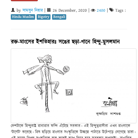
by
সামসুন নিহার
|
26 December, 2020
|
2400
|
Tags :
Hindu Muslim
Bigotry
Bengali
রক্ত-মাংসের ইশতিহারঃ সঙের ছড়া-গানে হিন্দু-মুসলমান
দেশটাকে হিন্দুরাষ্ট্র বানাবার ফন্দি এঁটেছে সরকার। এই হিন্দুত্ববাদীরা এখন বাংলাকে
'টার্গেট' করেছে। বিষ ছড়িয়ে বাংলার সংস্কৃতিকে উচ্ছন্নে পাঠাতে উঠেপড়ে লেগেছে তারা।