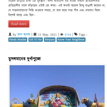
নিজের বাড়িতে ডাকা তো দুরস্থান। অথচ আমাদের এই রাজ্যে এখনো প্রতিবেশীরাই
প্রতিবেশীর পাশে দাঁড়াবেন এটাই তো কাম্য। এই কথাটা অনেক হিন্দু বাঙালী জানেন না,
যে সত্যনারায়ণের সিন্নি খাওয়ার সময়ে, যে তার মধ্যে সত্য পীর এবং নারায়ণ মিলে
মিশেই আছে এবং ছিল।
Read more
by
রাণা আলম
|
15 May, 2021
|
4764
|
Tags :
Hindu Muslim
Eid Ul Fitr
Biriyani
Know Your Neighbour
মুসলমানের দুর্গাপুজো