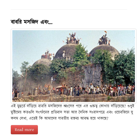
বাবরি মসজিদ এবং…
এই মুহুর্তে দাঁড়িয়ে বাবরি মসজিদের ধ্বংসের পরে এর গুরুত্ব কোথায় দাঁড়িয়েছে? শুধুই
মুষ্টিমেয় কতগুলি সংগঠনের প্রতিবাদ সভা আর দৈনিক সংবাদপত্রে এবং ওয়েবজিনে দু
কলম লেখা, এতেই কি আমাদের যাবতীয় বক্তব্য আবদ্ধ হয়ে থাকছে?
Read more