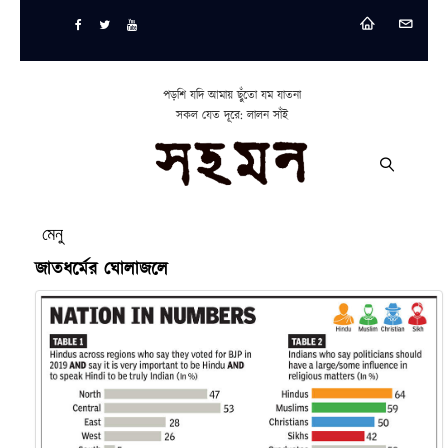
পড়শি যদি আমায় ছুঁতো যম যাতনা
সকল যেত দূরে: লালন সাঁই
মেনু
জাতধর্মের ঘোলাজলে