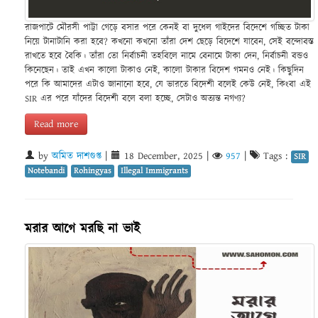
রাজপাটে মৌরসী পাট্টা গেড়ে বসার পরে কেনই বা দুধেল গাইদের বিদেশে গচ্ছিত টাকা
নিয়ে টানাটানি করা হবে? কখনো কখনো তাঁরা দেশ ছেড়ে বিদেশে যাবেন, সেই বন্দোবস্ত
রাখতে হবে বৈকি। তাঁরা তো নির্বাচনী তহবিলে নামে বেনামে টাকা দেন, নির্বাচনী বন্ডও
কিনেছেন। তাই এখন কালো টাকাও নেই, কালো টাকার বিদেশ গমনও নেই। কিছুদিন
পরে কি আমাদের এটাও জানানো হবে, যে ভারতে বিদেশী বলেই কেউ নেই, কিংবা এই
SIR এর পরে যাঁদের বিদেশী বলে বলা হচ্ছে, সেটাও অত্যন্ত নগণ্য?
Read more
by
অমিত দাশগুপ্ত
|
18 December, 2025
|
957
|
Tags :
SIR
Notebandi
Rohingyas
Illegal Immigrants
মরার আগে মরছি না ভাই