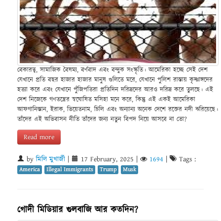
বেকারত্ব, সামাজিক বৈষম্য, বর্ণবাদ এবং বন্দুক সংস্কৃতি। আমেরিকা হচ্ছে সেই দেশ
যেখানে প্রতি বছর হাজার হাজার মানুষ গুলিতে মরে, যেখানে পুলিশ রাস্তায় কৃষ্ণাঙ্গদের
হত্যা করে এবং যেখানে পুঁজিপতিরা প্রতিদিন দরিদ্রদের আরও দরিদ্র করে তুলছে। এই
দেশ নিজেকে গণতন্ত্রের স্বঘোষিত মসিহা মনে করে, কিন্তু এই একই আমেরিকা
আফগানিস্তান, ইরাক, ভিয়েতনাম, চিলি এবং অন্যান্য অনেক দেশে রক্তের নদী ঝরিয়েছে।
তাঁদের এই অভিবাসন নীতি তাঁদের জন্য নতুন বিপদ নিয়ে আসবে না তো?
Read more
by
মিলি মুখার্জী
|
17 February, 2025
|
1694
|
Tags :
America
Illegal Immigrants
Trump
Musk
গোদী মিডিয়ার গুলবাজি আর কতদিন?