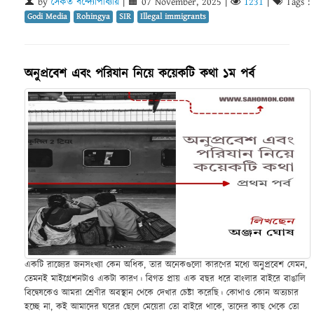
by
সৈকত বন্দ্যোপাধ্যায়
|
07 November, 2025
|
1231
|
Tags :
Godi Media
Rohingya
SIR
Illegal immigrants
অনুপ্রবেশ এবং পরিযান নিয়ে কয়েকটি কথা ১ম পর্ব
একটি রাজ্যের জনসংখ্যা কেন অধিক, তার অনেকগুলো কারণের মধ্যে অনুপ্রবেশ যেমন,
তেমনই মাইগ্রেশনটাও একটা কারণ। বিগত প্রায় এক বছর ধরে বাংলার বাইরে বাঙালি
বিদ্বেষকেও আমরা শ্রেণীর অবস্থান থেকে দেখার চেষ্টা করেছি। কোথাও কোন অত্যচার
হচ্ছে না, কই আমাদের ঘরের ছেলে মেয়েরা তো বাইরে থাকে, তাদের কাছ থেকে তো