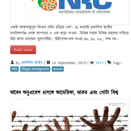
একটা আকাশকুসুম মিথ্যার সৌধ গুঁড়িয়ে গেল। ৩১ অগস্টে প্রকাশিত জাতীয়
নাগরিকপঞ্জি থেকে আপাতত এ এক বড়ো পাওনা। বিভিন্ন সময়ে বিভিন্ন মহলের দাবিতে
উঠে আসা অসমের 'ঘুসপেটিয়া', 'উইপোকা'দের সংখ্যা ৪০, ৫০, ৮০... লক্ষ নয়।
Read more
by
দেবাশিস আইচ
|
16 September, 2019
|
3455
|
Tags :
NRC
Illegal Immigrants
Assam
অবৈধ অনুপ্রবেশ প্রসঙ্গে আমেরিকা, ভারত এবং গোটা বিশ্ব