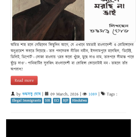
অমিত শাহ বলে গেছিলেন কিছুদিন আগে, যে এখানে মমতাই বাংলাদেশী ও রোহিঙ্গাদের
অনুপ্রবেশ করতে দিয়েছে। তার পদসেবক নীতিন নবীন, ইসলামপুরে বলেছিল, 'ডিটেক্ট,
ডিলিট, ডিপোর্ট'। সোজা বাংলায় 'বের করো খুঁজে, মুছে দাও নাম, তারপরে সীমান্ত পারে
ছুঁড়ে দাও'। পানিহাটির সুরজিৎ বাংলাদেশী বা রোহিঙ্গা কোনোটাই নন। তাহলে তাঁর
অপরাধ?
Read more
by
শুদ্ধসত্ত্ব ঘোষ
|
09 March, 2026
|
1089
|
Tags :
Illegal Immigrants
SIR
ECI
BJP
Hindutwa