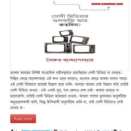
দেশের অন্যতম বিশিষ্ট সাংবাদিক রভীশকুমার বলেছিলেন গোদী মিডিয়া না দেখতে।
দিল্লির ক্ষেত্রে অনেকসময়ে এই কথা মেনে চললেও, বাংলার ক্ষেত্রে আমরা নানান সময়ে
এই গোদী মিডিয়ার ভাষ্যেই বিশ্বাস করে থাকি। আসলে আমরা যেটা বিশ্বাস করি সেটাই
গোদী মিডিয়া দেখায়। এটা একটা বৃত্ত, যার কোনও শেষ নেই। আমরা ভাবতে যা
ভালোবাসি, সেটাই গোদী মিডিয়া আমাদের দেখায়। আমরা পাশের মুসলমান মানুষটিকে
অনুপ্রবেশকারী ভাবি, কিন্তু হিন্দিভাষী মানুষটিকে ভাবি না, তাই গোদী মিডিয়াও সেটা
দেখায় না।
Read more