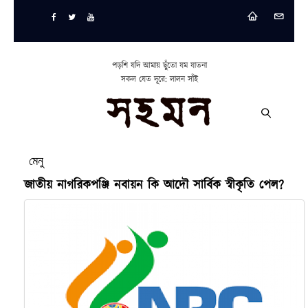
পড়শি যদি আমায় ছুঁতো যম যাতনা
সকল যেত দূরে: লালন সাঁই
মেনু
জাতীয় নাগরিকপঞ্জি নবায়ন কি আদৌ সার্বিক স্বীকৃতি পেল?