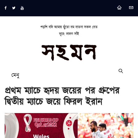
পড়শি যদি আমায় ছুঁতো যম যাতনা সকল যেত
দূরে: লালন সাঁই
মেনু
প্রথম ম্যাচে হৃদয় জয়ের পর গ্রুপের
দ্বিতীয় ম্যাচে জয়ে ফিরল ইরান