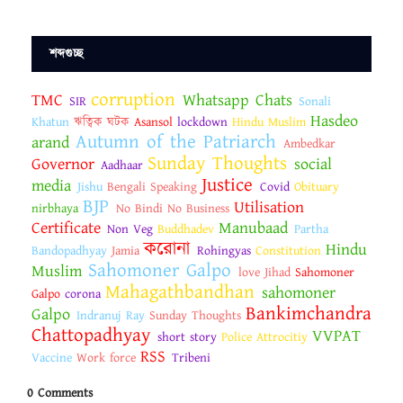
শব্দগুচ্ছ
corruption
TMC
Whatsapp Chats
SIR
Sonali
Hasdeo
Khatun
ঋত্বিক ঘটক
Asansol
lockdown
Hindu Muslim
Autumn of the Patriarch
arand
Ambedkar
Sunday Thoughts
Governor
social
Aadhaar
Justice
media
Jishu
Bengali Speaking
Covid
Obituary
BJP
Utilisation
nirbhaya
No Bindi No Business
Certificate
Manubaad
Non Veg
Buddhadev
Partha
করোনা
Hindu
Bandopadhyay
Jamia
Rohingyas
Constitution
Sahomoner Galpo
Muslim
love Jihad
Sahomoner
Mahagathbandhan
sahomoner
Galpo
corona
Bankimchandra
Galpo
Indranuj Ray
Sunday Thoughts
Chattopadhyay
VVPAT
short story
Police Attrocitiy
RSS
Vaccine
Work force
Tribeni
0 Comments