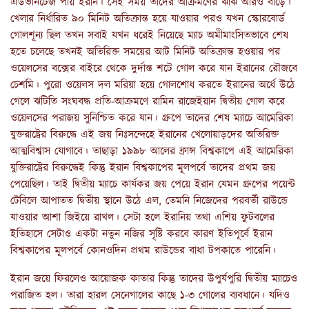
এডভানটেজ পায় ইরান। সেই সময় তাদের আক্রমণের ঝাঁঝ আরও বাড়ে।
খেলার নির্ধারিত ৯০ মিনিট অতিক্রান্ত হয়ে যাওয়ার পরও যখন স্কোরবোর্ড
গোলশূন্য ছিল তখন সবাই যখন ধরেই নিয়েছে ম্যাচ অমীমাংসিতভাবে শেষ
হতে চলেছে তখনই অতিরিক্ত সময়ের আট মিনিট অতিক্রান্ত হওয়ার পর
ওয়েলসের বক্সের বাইরে থেকে দুর্দান্ত শটে গোল করে যান ইরানের রৌজবে
চেশমি। পুরো ওয়েলস দল মরিয়া হয়ে গোলশোধ করতে ইরানের অর্ধে উঠে
গেলে ঝটিতি সংঘবদ্ধ প্রতি-আক্রমণে রামিন রাজেইয়ান দ্বিতীয় গোল করে
ওয়েলসের পরাজয় সুনিশ্চিত করে যান। গ্রুপে তাদের শেষ ম্যাচে আমেরিকা
যুক্তরাষ্ট্রের বিরুদ্ধে এই জয় নিঃসন্দেহে ইরানের খেলোয়াড়দের অতিরিক্ত
আত্মবিশ্বাস যোগাবে। তাছাড়া ১৯৯৮ আলের ফ্রান্স বিশ্বকাপে এই আমেরিকা
যুক্তিরাষ্ট্রের বিরুদ্ধেই কিন্তু ইরান বিশ্বকাপের মূলপর্বে তাদের প্রথম জয়
পেয়েছিল। তাই দ্বিতীয় ম্যাচে কার্যকর জয় পেয়ে ইরান যেমন গ্রুপের পয়েন্ট
টেবিলে আপাতত দ্বিতীয় স্থানে উঠে এল, তেমনি নিজেদের পরবর্তী রাউন্ডে
যাওয়ার আশা জিইয়ে রাখল। সেটা হলে ইরানিয় তথা এশিয় ফুটবলের
ইতিহাসে সেটাও একটা নতুন নজির সৃষ্টি করবে কারণ ইতিপূর্বে ইরান
বিশ্বকাপের মূলপর্বে কোনওদিন প্রথম রাউন্ডের বাধা টপকাতে পারেনি।
ইরান জয়ে ফিরলেও আয়োজক কাতার কিন্তু তাদের উপুর্যপুরি দ্বিতীয় ম্যাচেও
পরাজিত হল। তারা হারল সেনেগালের কাছে ১-৩ গোলের ব্যবধানে। যদিও