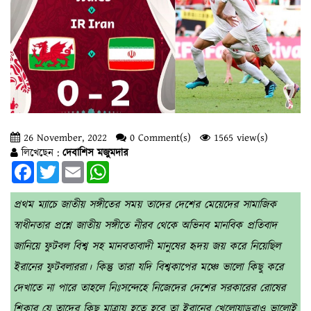
26 November, 2022
0 Comment(s)
1565 view(s)
লিখেছেন :
দেবাশিস মজুমদার
Facebook
Twitter
Email
WhatsApp
প্রথম ম্যাচে জাতীয় সঙ্গীতের সময় তাদের দেশের মেয়েদের সামাজিক
স্বাধীনতার প্রশ্নে জাতীয় সঙ্গীতে নীরব থেকে অভিনব মানবিক প্রতিবাদ
জানিয়ে ফুটবল বিশ্ব সহ মানবতাবাদী মানুষের হৃদয় জয় করে নিয়েছিল
ইরানের ফুটবলাররা। কিন্তু তারা যদি বিশ্বকাপের মঞ্চে ভালো কিছু করে
দেখাতে না পারে তাহলে নিঃসন্দেহে নিজেদের দেশের সরকারের রোষের
শিকার যে তাদের কিছু মাত্রায় হতে হবে তা ইরানের খেলোয়াড়রাও ভালোই