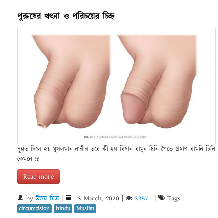
পুরুষের খৎনা ও পরিচয়ের চিহ্ন
সুন্নত দিলে হয় মুসলমান নারীর তবে কী হয় বিধান বামুন চিনি পৈতে প্রমাণ বামনি চিনি
কেমনে রে
Read more
by
উত্তম মিত্র
|
13 March, 2020
|
33571
|
Tags :
circumcision
hindu
Muslim