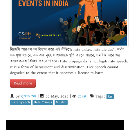
বিজেপি আরএসএস বিশ্বাস করে এই নীতিতে: hate unites, hate divides"; অর্থাৎ
যত ঘৃণা ছড়াবে, তত এক বৃহৎ সম্প্রদায়কে খুশি করতে পারবে, সমধিক ভাবে অল্প
কয়েকজনকে বিচ্ছিন্ন করতে পারবে। Hate propaganda is not legitimate speech.
It is a form of harassment and discrimination...Free speech cannot
degraded to the extent that it becomes a license to harm.
Read more
by
সুজাত ভদ্র
|
30 May, 2025
|
2149
|
Tags :
Rss
Hate Speech
Hate Crimes
Muslim