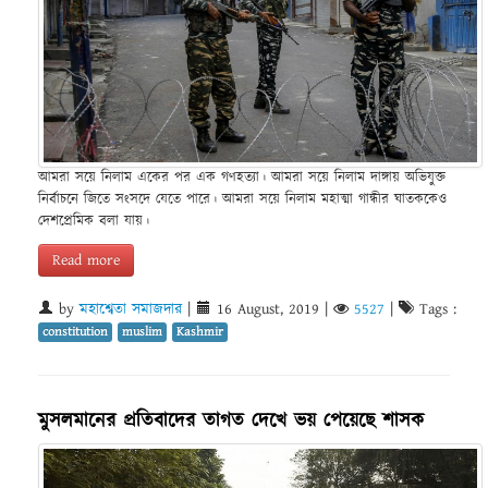
আমরা সয়ে নিলাম একের পর এক গণহত্যা। আমরা সয়ে নিলাম দাঙ্গায় অভিযুক্ত
নির্বাচনে জিতে সংসদে যেতে পারে। আমরা সয়ে নিলাম মহাত্মা গান্ধীর ঘাতককেও
দেশপ্রেমিক বলা যায়।
Read more
by
মহাশ্বেতা সমাজদার
|
16 August, 2019
|
5527
|
Tags :
constitution
muslim
Kashmir
মুসলমানের প্রতিবাদের তাগত দেখে ভয় পেয়েছে শাসক