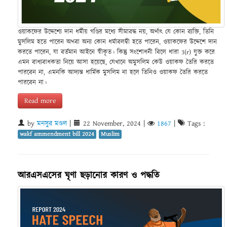
ওয়াকফের উদ্দেশ্যে দান ধর্মীয় গণ্ডির মধ্যে সীমাবদ্ধ নয়, অর্থাৎ যে কোন ব্যক্তি, তিনি
মুসলিম হতে পারেন অথবা অন্য কোন ধর্মাবলম্বী হতে পারেন, ওয়াকফের উদ্দেশে দান
করতে পারেন, যা বর্তমান আইনে স্বীকৃত। কিন্তু সংশোধনী বিলে ধারা 3(r) যুক্ত করে
এমন বাধ্যবাধকতা নিয়ে আসা হয়েছে, যেখানে অমুসলিম কেউ ওয়াকফ তৈরি করতে
পারবেন না, এমনকি আদ্যন্ত ধার্মিক মুসলিম না হলে তিনিও ওয়াকফ তৈরি করতে
পারবেন না।
Read more
by
মনসুর মণ্ডল
|
22 November, 2024
|
1867
|
Tags :
wakf ammendment bill 2024
Muslim
আরএসএসের ঘৃণা ছড়ানোর কারণ ও পদ্ধতি