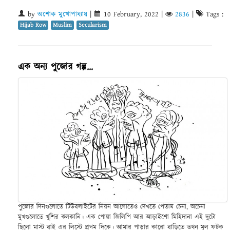
by
অশোক মুখোপাধ্যায়
|
10 February, 2022
|
2836
|
Tags :
Hijab Row
Muslim
Secularism
এক অন্য পুজোর গল্প…
পুজোর দিনগুলোতে টিউবলাইটের নিয়ন আলোতেও দেখতে পেতাম চেনা, অচেনা
মুখগুলোতে খুশির ঝলকানি। এক পোয়া জিলিপি আর আড়াইশো মিহিদানা এই দুটো
ছিলো মাস্ট বাই এর লিস্টে প্রথম দিকে। আমার পাড়ার কারো বাড়িতে তখন মূল ফটক