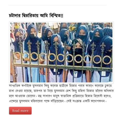
চটাদার দ্বিচারিতায় আমি বিস্মিত!!
সাম্প্রতিক কর্ণাটকে মুসলমান কিছু কলেজ ছাত্রীকে হিজাব পরার কারণে কলেজে ঢুকতে
বাধা দেওয়া হয়েছে, তারপর তা নিয়ে মুসলমান বেশ কিছু মহিলা হিজাব তাঁদের অধিকার
বলে আওয়াজ তোলেন। বহু সাধারণ মানুষ স্বাভাবিক প্রক্রিয়াতে হিজাব বিরোধী হলেও,
এক্ষেত্রে মুসলমান মহিলাদের পক্ষে দাঁড়িয়েছেন। সেই সংক্রান্ত একটি কথোপকথন।
Read more