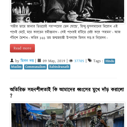
‘গভীর ভাবে জানার ভিতরেই পরস্পরের ভেদ ঘোছে’, হিন্দু-মুসলমানের বিরোধ এই
পথেই মেটে, মনে করতেন রবীন্দ্রনাথ। সেই পথেরই হাঁটতে চেষ্টা করে ‘সহমন’। আজ
পঁচিশে বৈশাখ। কবির ১৬১ তম জন্মজয়ন্তী উপলক্ষে মিলন দত্ত-র নিবেদন।
Read more
by
মিলন দত্ত
|
09 May, 2019
|
37705
|
Tags :
Hindu
Muslim
Communalism
Rabindranath
অতিরিক্ত সহনশীলতাই কি আমাদের ধ্বংসের মুখে দাঁড় করালো
?