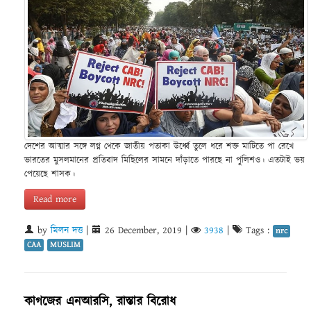
দেশের আত্মার সঙ্গে লগ্ন থেকে জাতীয় পতাকা উর্ধ্বে তুলে ধরে শক্ত মাটিতে পা রেখে
ভারতের মুসলমানের প্রতিবাদ মিছিলের সামনে দাঁড়াতে পারছে না পুলিশও। এতটাই ভয়
পেয়েছে শাসক।
Read more
by
মিলন দত্ত
|
26 December, 2019
|
3938
|
Tags :
nrc
CAA
MUSLIM
কাগজের এনআরসি, রাস্তার বিরোধ