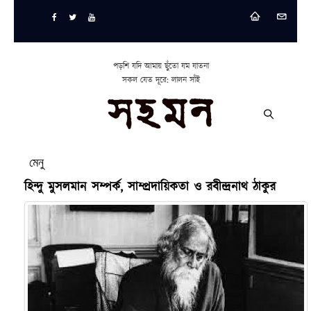
পড়শি যদি আমায় ছুঁতো যম যাতনা
সকল যেত দূরে: লালন সাঁই
মেনু
হিন্দু মুসলমান সম্পর্ক, সাম্প্রদায়িকতা ও রবীন্দ্রনাথ ঠাকুর