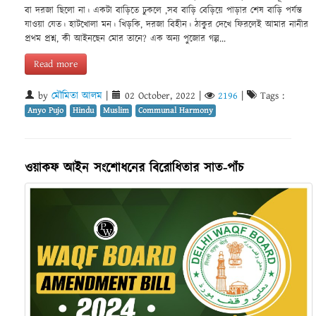
বা দরজা ছিলো না। একটা বাড়িতে ঢুকলে ,সব বাড়ি বেড়িয়ে পাড়ার শেষ বাড়ি পর্যন্ত
যাওয়া যেত। হাটখোলা মন। খিড়কি, দরজা বিহীন। ঠাকুর দেখে ফিরলেই আমার নানীর
প্রথম প্রশ্ন, কী আইনছেন মোর তানে? এক অন্য পুজোর গল্প...
Read more
by
মৌমিতা আলম
|
02 October, 2022
|
2196
|
Tags :
Anyo Pujo
Hindu
Muslim
Communal Harmony
ওয়াকফ আইন সংশোধনের বিরোধিতার সাত-পাঁচ