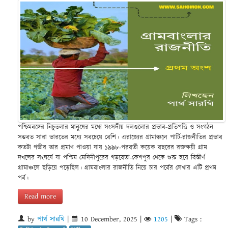
পশ্চিমবঙ্গের নিচুতলার মানুষের মধ্যে সংসদীয় দলগুলোর প্রভাব-প্রতিপত্তি ও সংগঠন
সম্ভবত সারা ভারতের মধ্যে সবচেয়ে বেশি। এরাজ্যের গ্রামাঞ্চলে পার্টি-রাজনীতির প্রভাব
কতটা গভীর তার প্রমাণ পাওয়া যায় ১৯৯৮-পরবর্তী কয়েক বছরের রক্তক্ষয়ী গ্রাম
দখলের সংঘর্ষে যা পশ্চিম মেদিনীপুরের গড়বেতা-কেশপুর থেকে শুরু হয়ে বিস্তীর্ণ
গ্রামাঞ্চলে ছড়িয়ে পড়েছিল। গ্রামবাংলার রাজনীতি নিয়ে চার পর্বের লেখার এটি প্রথম
পর্ব।
Read more
by
পার্থ সারথি
|
10 December, 2025
|
1205
|
Tags :