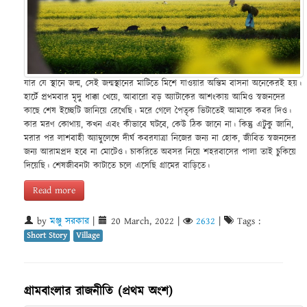
যার যে স্থানে জন্ম, সেই জন্মস্থানের মাটিতে মিশে যাওয়ার অন্তিম বাসনা অনেকেরই হয়।
হার্টে প্রথমবার মৃদু ধাক্কা খেয়ে, আবারো বড় অ্যাটাকের আশংকায় আমিও স্বজনদের
কাছে শেষ ইচ্ছেটি জানিয়ে রেখেছি। মরে গেলে পৈতৃক ভিটাতেই আমাকে কবর দিও।
কার মরণ কোথায়, কখন এবং কীভাবে ঘটবে, কেউ ঠিক জানে না। কিন্তু এটুকু জানি,
মরার পর লাশবাহী অ্যাম্বুলেন্সে দীর্ঘ কবরযাত্রা নিজের জন্য না হোক, জীবিত স্বজনদের
জন্য আরামপ্রদ হবে না মোটেও। চাকরিতে অবসর নিয়ে শহরবাসের পালা তাই চুকিয়ে
দিয়েছি। শেষজীবনটা কাটাতে চলে এসেছি গ্রামের বাড়িতে।
Read more
by
মঞ্জু সরকার
|
20 March, 2022
|
2632
|
Tags :
Short Story
Village
গ্রামবাংলার রাজনীতি (প্রথম অংশ)