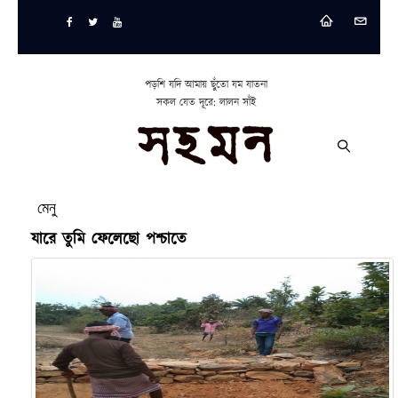
পড়শি যদি আমায় ছুঁতো যম যাতনা
সকল যেত দূরে: লালন সাঁই
মেনু
যারে তুমি ফেলেছো পশ্চাতে