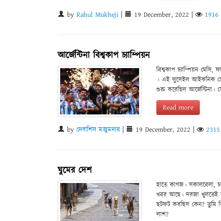
by
Rahul Mukheji
|
19 December, 2022
|
1916
আর্জেন্টিনা বিশ্বকাপ চ্যাম্পিয়ন
বিশ্বকাপ চ্যাম্পিয়ন মেসি,
। এই লুসেইল আইকনিক স্টেড
শুরু করেছিল আর্জেন্টিনা।
Read more
by
দেবাশিস মজুমদার
|
19 December, 2022
|
2315
ঘুমের দেশ
হাতে কাগজ। সকালবেলা, চায়
খবর আছে। দরজা খুলতেই দুধ
ছটফট করছিস কেন? তুমি 
লাশ?