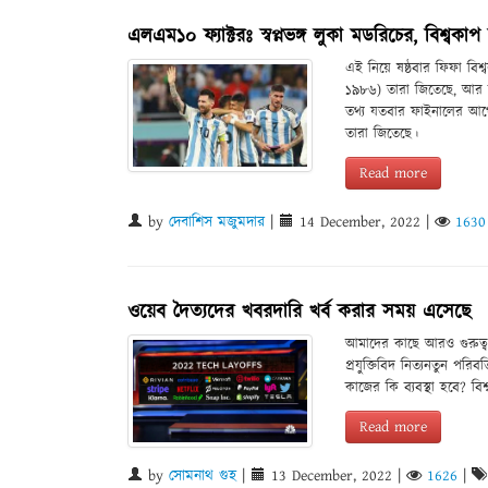
এলএম১০ ফ্যাক্টরঃ স্বপ্নভঙ্গ লুকা মডরিচের, বিশ্ব
এই নিয়ে ষষ্ঠবার ফিফা বিশ
১৯৮৬) তারা জিতেছে, আর ব
তথ্য যতবার ফাইনালের আগের
তারা জিতেছে।
Read more
by
দেবাশিস মজুমদার
|
14 December, 2022
|
1630
ওয়েব দৈত্যদের খবরদারি খর্ব করার সময় এসেছে
আমাদের কাছে আরও গুরুত্বপূ
প্রযুক্তিবিদ নিত্যনতুন পরিব
কাজের কি ব্যবস্থা হবে? বি
Read more
by
সোমনাথ গুহ
|
13 December, 2022
|
1626
|