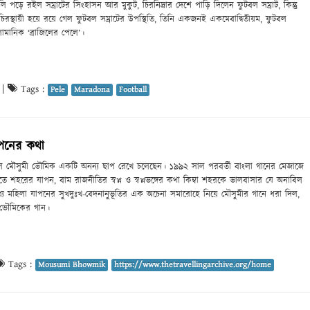
লি পড়ে রইল সম্রাটের সিংহাসন আর মুকুট, চিরনিদ্রার দেশে পাড়ি দিলেন ফুটবল সম্রাট, কিন্তু
 চিরস্থায়ী হয়ে রয়ে গেল ফুটবল সম্রাটের উপস্থিতি, তিনি একজনই একমেবাদ্বিতীয়ম, ফুটবল
োমানিক ‘ব্রাজিলের পেলে’।
|
Tags :
Pele
Maradona
Football
াপনের কথা
ে মৌসুমী ভৌমিক একটি অনন্য ছাপ রেখে চলেছেন। ১৯৯২ সাল পরবর্তী বাংলা গানের মেজাজে
াতে শহরের যাপন, বাম রাজনীতির স্বপ্ন ও স্বপ্নভঙ্গের কথা কিম্বা শহরকে ভালবাসার যে অনাবিল
মধ্যে মহিলা যাপনের সুখদুঃখ-বেদনানুভূতির এক অচেনা সমারোহে নিয়ে মৌসুমীর গানে ধরা দিল,
ভৌমিকের গান।
Tags :
Mousumi Bhowmik
https://www.thetravellingarchive.org/home