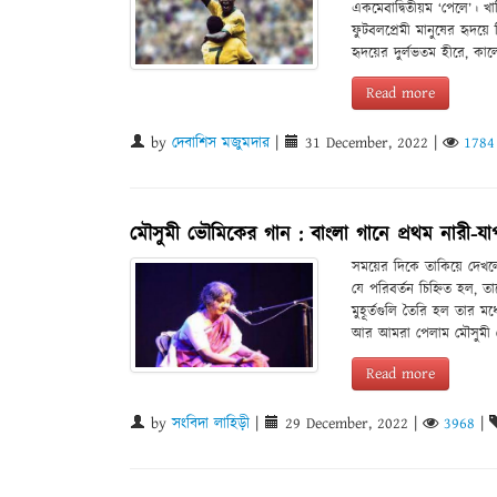
একমেবাদ্বিতীয়ম ‘পেলে’। খা
ফুটবলপ্রেমী মানুষের হৃদয়ে
হৃদয়ের দুর্লভতম হীরে, কাল
Read more
by
দেবাশিস মজুমদার
|
31 December, 2022
|
1784
মৌসুমী ভৌমিকের গান : বাংলা গানে প্রথম নারী-য
সময়ের দিকে তাকিয়ে দেখল
যে পরিবর্তন চিহ্নিত হল, ত
মুহূর্তগুলি তৈরি হল তার 
আর আমরা পেলাম মৌসুমী 
Read more
by
সংবিদা লাহিড়ী
|
29 December, 2022
|
3968
|