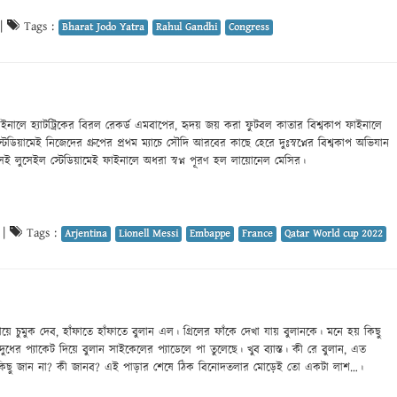
|
Tags :
Bharat Jodo Yatra
Rahul Gandhi
Congress
 ফাইনালে হ্যাটট্রিকের বিরল রেকর্ড এমবাপের, হৃদয় জয় করা ফুটবল কাতার বিশ্বকাপ ফাইনালে
িয়ামেই নিজেদের গ্রুপের প্রথম ম্যাচে সৌদি আরবের কাছে হেরে দুঃস্বপ্নের বিশ্বকাপ অভিযান
 সেই লুসেইল স্টেডিয়ামেই ফাইনালে অধরা স্বপ্ন পূরণ হল লায়োনেল মেসির।
|
Tags :
Arjentina
Lionell Messi
Embappe
France
Qatar World cup 2022
ে চুমুক দেব, হাঁফাতে হাঁফাতে বুলান এল। গ্রিলের ফাঁকে দেখা যায় বুলানকে। মনে হয় কিছু
ের প্যাকেট দিয়ে বুলান সাইকেলের প্যাডেলে পা তুলেছে। খুব ব্যাস্ত। কী রে বুলান, এত
কিছু জান না? কী জানব? এই পাড়ার শেষে ঠিক বিনোদতলার মোড়েই তো একটা লাশ…।