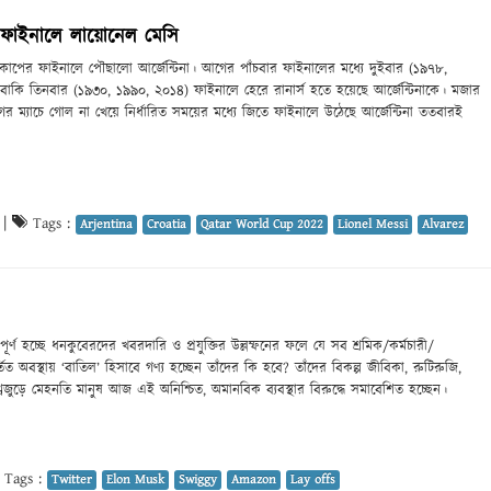
কাপ ফাইনালে লায়োনেল মেসি
্বকাপের ফাইনালে পৌছালো আর্জেন্টিনা। আগের পাঁচবার ফাইনালের মধ্যে দুইবার (১৯৭৮,
াকি তিনবার (১৯৩০, ১৯৯০, ২০১৪) ফাইনালে হেরে রানার্স হতে হয়েছে আর্জেন্টিনাকে। মজার
 ম্যাচে গোল না খেয়ে নির্ধারিত সময়ের মধ্যে জিতে ফাইনালে উঠেছে আর্জেন্টিনা ততবারই
|
Tags :
Arjentina
Croatia
Qatar World Cup 2022
Lionel Messi
Alvarez
র্ণ হচ্ছে ধনকুবেরদের খবরদারি ও প্রযুক্তির উল্লম্ফনের ফলে যে সব শ্রমিক/কর্মচারী/
র্তিত অবস্থায় ‘বাতিল’ হিসাবে গণ্য হচ্ছেন তাঁদের কি হবে? তাঁদের বিকল্প জীবিকা, রুটিরুজি,
শ্বজুড়ে মেহনতি মানুষ আজ এই অনিশ্চিত, অমানবিক ব্যবস্থার বিরুদ্ধে সমাবেশিত হচ্ছেন।
Tags :
Twitter
Elon Musk
Swiggy
Amazon
Lay offs