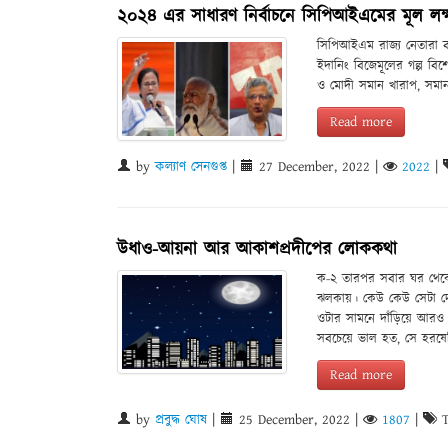
২০২৪ এর সাধারণ নির্বাচনে সিপিআইএমের মূল লক্
সিপিআইএম রাজ্য নেতারা ব
ইদানিং বিজেমূলের গল্প বি
ও মোদী সমান খারাপ, সমান 
Read more
by
কল্যাণ সেনগুপ্ত
|
27 December, 2022
|
2022
|
উধাও-আয়না আর আকাশপ্রদীপের লোককথা
ক-২ তারপর সবার ঘর থেকে
ঝলকায়। কেউ কেউ সেটা দেখ
ওটার সামনে দাঁড়িয়ে আ
সবচেয়ে ভাল হত, সে হরষেব
Read more
by
প্রবুদ্ধ ঘোষ
|
25 December, 2022
|
1807
|
T