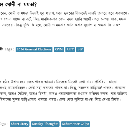
ষ্য মোদী না মমতা?
লেন, মোদী ও মমতা উভয়ই খুব খারাপ, ফলে দুজনের বিরুদ্ধেই লড়াই চালাতে হবে একসাথে।
শেষ শোনা যাচ্ছে না বটে, কিন্তু মানসিকতার কোন বদল হয়নি আদৌ। ধরে নেওয়া যাক, মমতা
ভয়ংকর। কিন্তু যুক্তি কি বলে, মোদী ও মমতার ক্ষতি করার সুযোগ বা ক্ষমতা কি এক?
Tags :
2024 General Elections
CPIM
AITC
BJP
 হঠাৎ উধাও হয়ে যেতে থাকল আয়না। নিজেকে নিজেই দেখা যায়। প্রতিবিম্ব। আলো
েই আবেগবিহ্বল। কেউ সহ্য করতেই পারত না। কিন্তু, সক্কলের বাড়িতেই থাকত। প্রত্যেকে
রও ভাল, আরও নৈতিক, আরও বিনয়ী, আরও পরমনোলোভা হওয়ার অভিনয় করত। যার অভিনয়
িষাদের সুন্দর বাড়িগুলোয় থাকতে পারত। কেউ কেউ লুকিয়ে রাখত, কিন্তু দেখত ঠিকই।
ags :
Short Story
Sunday Thoughts
Sahomoner Galpo