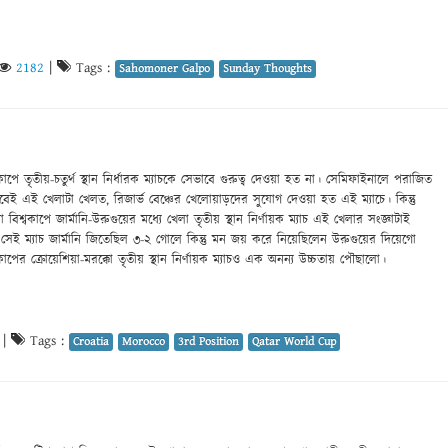
2182
|
Tags :
Sahomoner Galpo
Sunday Thoughts
ে তৃতীয়-চতুর্থ স্থান নির্ধারক ম্যাচকে সেভাবে গুরুত্ব দেওয়া হত না। সেমিফাইনালে পরাজিত
েই এই খেলাটা খেলত, রিজার্ভ বেঞ্চের খেলোয়াড়দের সুযোগ দেওয়া হত এই ম্যাচে। কিন্তু
বিশ্বকাপে জার্মানি-উরুগুয়ের মধ্যে খেলা তৃতীয় স্থান নির্ণায়ক ম্যাচ এই খেলার সংজ্ঞাটাই
তেজক সেই ম্যাচ জার্মানি জিতেছিল ৩-২ গোলে কিন্তু মন জয় করে নিয়েছিলেন উরুগুয়ের দিয়েগো
পের ক্রোয়েশিয়া-মরক্কো তৃতীয় স্থান নির্ণায়ক ম্যাচও এক অনন্য উচ্চতায় পৌছালো।
|
Tags :
Croatia
Morocco
3rd Position
Qatar World Cup