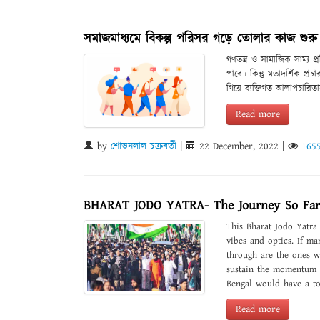
সমাজমাধ্যমে বিকল্প পরিসর গড়ে তোলার কাজ শুর
গণতন্ত্র ও সামাজিক সাম্য 
পারে। কিন্তু মতাদর্শিক প
গিয়ে ব্যক্তিগত আলাপচারিত
Read more
by
শোভনলাল চক্রবর্তী
|
22 December, 2022
|
165
BHARAT JODO YATRA- The Journey So Far 
This Bharat Jodo Yatra 
vibes and optics. If ma
through are the ones wh
sustain the momentum o
Bengal would have a to
Read more