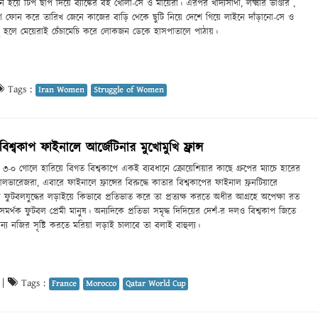
জেন হয়ে টিপ ছাপ দিয়ে ব্যাঙ্কের বই খোলা-সে ও মায়েরা। এরপর খাদ্যসাথী, লক্ষ্মীর ভাণ্ডার ,
শে ফোন করে তারিখ জেনে কাজের বাড়ি থেকে ছুটি নিয়ে দেশে গিয়ে লাইনে দাঁড়ানো-সে ও
ছু হলে মেয়েরাই চেঁচামেচি করে লোকজন ডেকে হাসপাতালে পাঠায়।
Tags :
Iran Women
Struggle of Women
শ্বকাপ ফাইনালে আর্জেটিনার মুখোমুখি ফ্রান্স
৩-০ গোলে হারিয়ে বিগত বিশ্বকাপে একই ব্যবধানে ক্রোয়েশিয়ার কাছে গ্রুপের ম্যাচে হারের
ারেজরা, এবারে ফাইনালে ফ্রান্সের বিরুদ্ধে কাতার বিশ্বকাপের ফাইনাল ফ্রনটিয়ারে
র ফুটবলযুদ্ধের লড়াইয়ে কিভাবে প্রতিভাত করে তা প্রত্যক্ষ করতে অধীর আগ্রহে অপেক্ষা রত
র সমর্থক ফুটবল প্রেমী মানুষ। অন্যদিকে প্রতিভা সমৃদ্ধ দিদিয়ের দেশঁ-র দলও বিশ্বকাপ জিতে
নন্য নজির সৃষ্টি করতে মরিয়া লড়াই চালাবে তা বলাই বাহুল্য।
|
Tags :
France
Morocco
Qatar World Cup