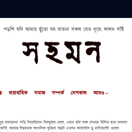
পড়শি যদি আমায় ছুঁতো যম যাতনা সকল যেত দূরে: লালন সাঁই
প
ধারাবাহিক
সমাজ
সম্পর্ক
দেশকাল
আরও
্র মারাদোনা পাড়ি দিয়েছিলেন চিরঘুমের দেশে, এবার তাঁর সঙ্গে সেখানে মিলিত হতে চললেন
জার্সি, আদ্যন্ত ঈশ্বরভক্ত ক্যাথলিক ফুটবল সম্রাট এডসন আরান্টেস ডু নাসিমেণ্টো ওরফে