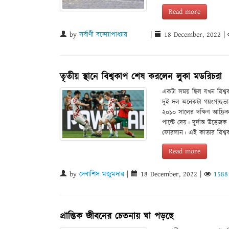
Read more
by
সর্বাণী বন্দ্যোপাধ্যায়
|
18 December, 2022
|
তৃতীয় স্থানে বিশ্বকাপ শেষ করলেন লুকা মডরিচরা
একটা সময় ছিল যখন বিশ্বকাপ
দুই দল অনেকটা গয়ংগচ্ছভাব
২০১০ সালের দক্ষিণ আফ্রিকা 
পাল্টে দেয়। দুর্দান্ত উত্
ফোরলান। এই কাতার বিশ্বকা
Read more
by
দেবাশিস মজুমদার
|
18 December, 2022
|
1588
প্রান্তিক জীবনের চেতনায় ঘা পড়ছে