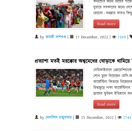
কন্যাশ্রীর জন্যে মেয়ের গার্
দুয়ারে সরকারের জন্যে দে
মেয়েরা। মহল্লায় কারও কি
Read more
by
জয়ন্তী দাশগুপ্ত
|
17 December, 2022
|
1569
|
প্রত্যাশা মতই মরক্কোর অশ্বমেধের ঘোড়াকে থামিয়ে বি
সেমিফাইনালে ক্রোয়েশিয়াকে 
শোধ তুলে নিয়েছেন মেসি-আলভ
আর্জেন্টিনা কিভাবে নিজেদে
বিশ্বজুড়ে থাকা আর্জেন্টিনা
ফ্রান্সের ফুটবল ইতিহাসে অ
Read more
by
দেবাশিস মজুমদার
|
15 December, 2022
|
1744