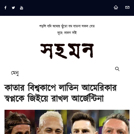
পড়শি যদি আমায় ছুঁতো যম যাতনা সকল যেত
দূরে: লালন সাঁই
মেনু
কাতার বিশ্বকাপে লাতিন আমেরিকার
স্বপ্নকে জিইয়ে রাখল আর্জেন্টিনা