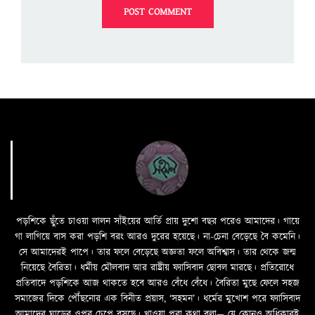
পড়শিকে ছুঁতে চাওয়া লালন সাঁইয়ের আর্তি প্রায় দুশো বছর পরেও আমাদের। গায়ে
গা লাগিয়ে বাস করা পড়শি বরং আরও দুরের হয়েছে। না-চেনা বেড়েছে বৈ কমেনি।
সে আমাদেরই পাপে। তার ফলে বেড়েছে অজ্ঞতা ফলে অবিশ্বাস। তার থেকে জন্ম
নিয়েছে বৈরিতা। ধর্মীয় মৌলবাদ আর রাষ্ট্রীয় ফ্যাসিবাদ ছোবল মারছে। প্রতিরোধে
প্রতিবাদে পড়শিকে আজ থাকতে হবে আরও বেঁধে বেঁধে। বৈরিতা মুছে ফেলে সহজ
সমাজের দিকে পৌঁছনোর এক বিনীত প্রয়াস, ‘সহমন’। ধর্মের মুখোশ পরে ফ্যাসিবাদ
আমাদের ঘাড়ের ওপর চেপে বসছে। খাওয়া পরা কথা বলা—­­ যে কোনও অধিকারই