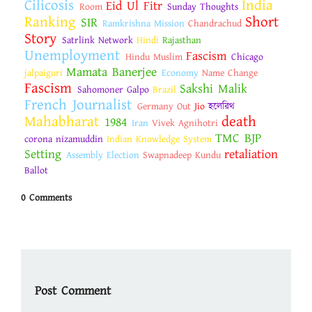
Cilicosis
India
Eid Ul Fitr
Room
Sunday Thoughts
Ranking
Short
SIR
Ramkrishna Mission
Chandrachud
Story
Satrlink Network
Hindi
Rajasthan
Unemployment
Fascism
Hindu Muslim
Chicago
Mamata Banerjee
jalpaiguri
Economy
Name Change
Fascism
Sakshi Malik
Sahomoner Galpo
Brazil
French Journalist
Germany Out
Jio
হলেরিথ
Mahabharat
death
1984
Iran
Vivek Agnihotri
TMC BJP
corona nizamuddin
Indian Knowledge System
Setting
retaliation
Assembly Election
Swapnadeep Kundu
Ballot
0 Comments
Post Comment