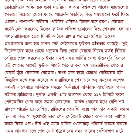
দলের পতন রক্ষা করলেন। তবে এই ম্যাচে আবার জ্বলে উঠলেন
ক্রোয়েশিয়ার অধিনায়ক লুকা মডরিচ। কাতার বিশ্বকাপে আগের ম্যাচগুলোয়
সেভাবে নিজেকে মেলে ধরতে পারেননি মডরিচ, কিন্তু সময়মতো ফর্মে ফিরে
এলেন। পাশাপাশি বর্ষীয়ান পেরিসিচ এদিনও ছিলেন অসাধারণ। নেইমার
যথেষ্ঠ চেষ্টা করলেন, নিজের ফুটবল প্রতিভা চেনালেন কিন্তু শেষরক্ষা হল না।
অথচ ব্রাজিলকে ১০৫ মিনিট আটকে রাখার পর ক্রোয়েশিয়া ডিফেন্স
প্রথমবারের জন্য হার মানল সেই নেইমারের ফুটবল প্রতিভার কাছেই। দুই
ডিফেন্ডারের মধ্যে থেকে ধনুকের ছিলা থেকে বেরনো তীরের মতই ছিটকে
বেরিয়ে গোল করলেন নেইমার। দশ নম্বর জার্সির যোগ্য উত্তরসূরি হিসাবে
এই গোলের সাথেই ফুটবল সম্রাট পেলের করা ৭৭ আন্তর্জাতিক গোলের
রেকর্ড ছুঁয়ে ফেললেন নেইমার। তখন মনে হচ্ছে জোগো বোনিতোর ছটা
বিচ্ছুরিত হতে শুরু করেছে আর ব্রাজিলের শেষ চারে শুধু সময়ের অপেক্ষা
তখনই একেবারে অতিরিক্ত সময়ের দ্বিতীয়ার্ধে অতিরিক্ত আত্মবিশ্বাস পতন
ঘটালো ব্রাজিলের। দুর্দান্ত একটা প্রতি-আক্রমণ থেকে ১১৭ মিনিটে ব্রুনো
পেটকোভিচ গোল করে সমতা ফেরালেন। কার্যত গোলের মধ্যে বেশি শট
রাখতে পারেনি ক্রোয়েশিয়া, ব্রাজিলের পেনাল্টি বক্সে তারা খুব একটা স্বচ্ছন্দ
ছিল না কিন্তু যে সুযোগটা তারা পেল সেটাকেই ষোলো আনা কাজে লাগিয়ে
ম্যাচে ফিরে এল। দীর্ঘ এই ম্যাচে ব্রাজিল খেলোয়াড় পরিবর্ত করতে করতে
এমন জায়গায় চলে গেল যে টাইব্রেকারের সময় তাদের বেশিরভাগ মাঠে