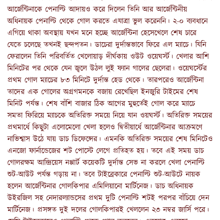
আর্জেন্টিনাকে পেনাল্টি আদায়ও করে দিলেন তিনি আর আর্জেন্টিনীয়
অধিনায়ক পেনাল্টি থেকে গোল করতে এযাত্রা ভুল করেননি। ২-০ ব্যবধানে
এগিয়ে থাকা অবস্থায় যখন মনে হচ্ছে আর্জেন্টিনা হেসেখেলে শেষ চারে
যেতে চলেছে তখনই ছন্দপতন। ডাচেরা দুর্দান্তভাবে ফিরে এল ম্যাচে। যিনি
ফেরালেন তিনি পরিবর্তিত খেলোয়াড় দীর্ঘকায় ওউট ওয়েঘর্স্ট। খেলার আশি
মিনিটের পর থেকে যেন জ্বলে উঠল লুই ফ্যান গালের ছেলেরা। ওয়েঘর্স্টের
প্রথম গোল ম্যাচের ৮৩ মিনিটে দুর্দান্ত হেড থেকে। তারপরেও আর্জেন্টিনা
তাদের এক গোলের অগ্রগমনকে বজায় রেখেছিল ইনজুরি টাইমের শেষ
মিনিট পর্যন্ত। শেষ বাঁশি বাজার ঠিক আগের মুহুর্তেই গোল করে ম্যাচে
সমতা ফিরিয়ে ম্যাচকে অতিরিক্ত সময়ে নিয়ে যান ওয়ঘর্স্ট। অতিরিক্ত সময়ের
প্রথমার্ধে কিছুটা এলোমেলো খেলা হলেও দ্বিতীয়ার্ধে আর্জেন্টিনার আক্রমণে
নাভিশ্বাস উঠে যায় ডাচ ডিফেন্সের। এমনকি অতিরিক্ত সময়ের শেষ মিনিটেও
এনজো ফার্নান্ডেজের শট পোস্টে লেগে প্রতিহত হয়। তবে এই সময় ডাচ
গোলরক্ষম আন্দ্রিয়েস নপ্পার্ট কয়েকটি দুর্দান্ত সেভ না করলে খেলা পেনাল্টি
শুট-আউট পর্যন্ত গড়ায় না। তবে টাইব্রেকারে পেনাল্টি শুট-আউটে নায়ক
হলেন আর্জেন্টিনার গোলকিপার এমিলিয়ানো মার্টিনেজ। ডাচ অধিনায়ক
উইরজিল সহ নেদারল্যান্ডসের প্রথম দুটি পেনাল্টি শটই পরপর বাঁচিয়ে দেন
মার্টিনেজ। প্রসঙ্গত দুই দলের গোলকিপারই খেললেন ২৩ নম্বর জার্সি পরে।