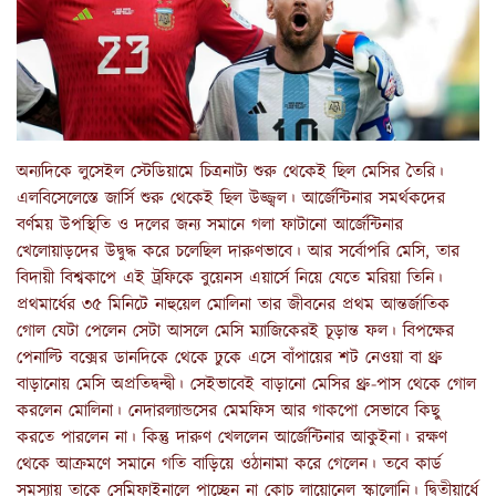
অন্যদিকে লুসেইল স্টেডিয়ামে চিত্রনাট্য শুরু থেকেই ছিল মেসির তৈরি।
এলবিসেলেস্তে জার্সি শুরু থেকেই ছিল উজ্জ্বল। আর্জেন্টিনার সমর্থকদের
বর্ণময় উপস্থিতি ও দলের জন্য সমানে গলা ফাটানো আর্জেন্টিনার
খেলোয়াড়দের উদ্বুদ্ধ করে চলেছিল দারুণভাবে। আর সর্বোপরি মেসি, তার
বিদায়ী বিশ্বকাপে এই ট্রফিকে বুয়েনস এয়ার্সে নিয়ে যেতে মরিয়া তিনি।
প্রথমার্ধের ৩৫ মিনিটে নাহুয়েল মোলিনা তার জীবনের প্রথম আন্তর্জাতিক
গোল যেটা পেলেন সেটা আসলে মেসি ম্যাজিকেরই চূড়ান্ত ফল। বিপক্ষের
পেনাল্টি বক্সের ডানদিকে থেকে ঢুকে এসে বাঁপায়ের শট নেওয়া বা থ্রু
বাড়ানোয় মেসি অপ্রতিদ্বন্দ্বী। সেইভাবেই বাড়ানো মেসির থ্রু-পাস থেকে গোল
করলেন মোলিনা। নেদারল্যান্ডসের মেমফিস আর গাকপো সেভাবে কিছু
করতে পারলেন না। কিন্তু দারুণ খেললেন আর্জেন্টিনার আকুইনা। রক্ষণ
থেকে আক্রমণে সমানে গতি বাড়িয়ে ওঠানামা করে গেলেন। তবে কার্ড
সমস্যায় তাকে সেমিফাইনালে পাচ্ছেন না কোচ লায়োনেল স্কালোনি। দ্বিতীয়ার্ধে