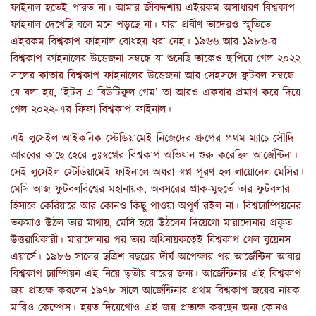
ফাইনাল হতেই পারত না। আমার জীবদ্দশায় এইরকম অসাধারণ বিশ্বকাপ
ফাইনাল দেখেছি বলে মনে পড়ছে না। যারা প্রবীণ তাদেরও স্মৃতিতে
এইরকম বিশ্বকাপ ফাইনাল বোধহয় ধরা নেই। ১৯৬৬ আর ১৯৮৬-র
বিশ্বকাপ ফাইনালের উত্তেজনা সম্বন্ধে যা শুনেছি তাকেও ছাপিয়ে গেল ২০২২
সালের কাতার বিশ্বকাপ ফাইনালের উত্তেজনা আর সেইসঙ্গে ফুটবল সম্বন্ধে
যে বলা হয়, ‘ইটস এ বিউটিফুল গেম’ তা আরও একবার প্রমাণ করে দিয়ে
গেল ২০২২-এর ফিফা বিশ্বকাপ ফাইনাল।
এই লুসেইল আইকনিক স্টেডিয়ামেই নিজেদের গ্রুপের প্রথম ম্যাচে সৌদি
আরবের কাছে হেরে দুঃস্বপ্নের বিশ্বকাপ অভিযান শুরু করেছিল আর্জেন্টিনা।
সেই লুসেইল স্টেডিয়ামেই ফাইনালে অধরা স্বপ্ন পূরণ হল লায়োনেল মেসির।
মেসি আজ ফুটবলবিশ্বের মহানায়ক, অবসরের প্রাক-মুহুর্তে তার ফুটবলার
হিসাবে কেরিয়ারে আর কোনও কিছু পাওয়া অপূর্ণ রইল না। বিশ্বচ্যাম্পিয়নের
তকমাও উঠল তার মাথায়, মেসি হয়ে উঠলেন দিয়েগো মারাদোনার প্রকৃত
উত্তরাধিকারী। মারাদোনার পর তার অধিনায়কত্বেই বিশ্বকাপ গেল বুয়েনস
এয়ার্সে। ১৯৮৬ সালের ছত্রিশ বছরের দীর্ঘ অপেক্ষার পর আর্জেন্টিনা আবার
বিশ্বকাপ চ্যাম্পিয়ন এই নিয়ে তৃতীয় বারের জন্য। আর্জেন্টিনার এই বিশ্বকাপ
জয় প্রত্যক্ষ করলেন ১৯৭৮ সালে আর্জেন্টিনার প্রথম বিশ্বকাপ জয়ের নায়ক
মারিও কেম্পেস। হয়ত দিয়েগোও এই জয় প্রত্যক্ষ করছেন অন্য কোনও