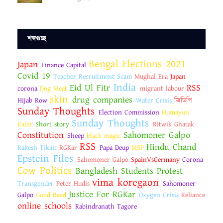
শব্দগুচ্ছ
Bengal Elections 2021
Japan
Finance Capital
Covid 19
Teacher Recruitment Scam
Mughal Era
Japan
India
Eid Ul Fitr
RSS
corona
Dog Meat
migrant labour
skin
drug companies
Hijab Row
Water Crisis
জিডিপি
Sunday Thoughts
Election Commission
Humayun
Sunday Thoughts
Kabir
Short story
Ritwik Ghatak
Constitution
Sahomoner Galpo
Sheep
black magic
RSS
Hindu Chand
Rakesh Tikait
RGKar
Papa Deup
MSP
Epstein Files
Sahomoner Galpo
SpainVsGermany
Corona
Cow Politics
Bangladesh Students Protest
vima koregaon
Transgender
Peter Hudis
Sahomoner
Justice For RGKar
Galpo
Good Read
Oxygen Crisis
Reliance
online schools
Rabindranath Tagore