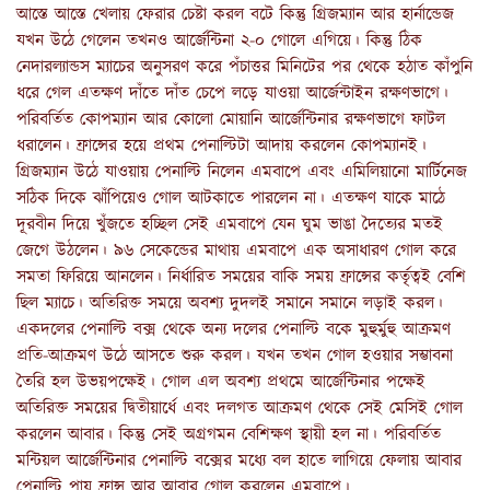
আস্তে আস্তে খেলায় ফেরার চেষ্টা করল বটে কিন্তু গ্রিজম্যান আর হার্নান্ডেজ
যখন উঠে গেলেন তখনও আর্জেন্টিনা ২-০ গোলে এগিয়ে। কিন্তু ঠিক
নেদারল্যান্ডস ম্যাচের অনুসরণ করে পঁচাত্তর মিনিটের পর থেকে হঠাত কাঁপুনি
ধরে গেল এতক্ষণ দাঁতে দাঁত চেপে লড়ে যাওয়া আর্জেন্টাইন রক্ষণভাগে।
পরিবর্তিত কোপম্যান আর কোলো মোয়ানি আর্জেন্টিনার রক্ষণভাগে ফাটল
ধরালেন। ফ্রান্সের হয়ে প্রথম পেনাল্টিটা আদায় করলেন কোপম্যানই।
গ্রিজম্যান উঠে যাওয়ায় পেনাল্টি নিলেন এমবাপে এবং এমিলিয়ানো মার্টিনেজ
সঠিক দিকে ঝাঁপিয়েও গোল আটকাতে পারলেন না। এতক্ষণ যাকে মাঠে
দূরবীন দিয়ে খুঁজতে হচ্ছিল সেই এমবাপে যেন ঘুম ভাঙা দৈত্যের মতই
জেগে উঠলেন। ৯৬ সেকেন্ডের মাথায় এমবাপে এক অসাধারণ গোল করে
সমতা ফিরিয়ে আনলেন। নির্ধারিত সময়ের বাকি সময় ফ্রান্সের কর্তৃত্বই বেশি
ছিল ম্যাচে। অতিরিক্ত সময়ে অবশ্য দুদলই সমানে সমানে লড়াই করল।
একদলের পেনাল্টি বক্স থেকে অন্য দলের পেনাল্টি বকে মুহুর্মুহু আক্রমণ
প্রতি-আক্রমণ উঠে আসতে শুরু করল। যখন তখন গোল হওয়ার সম্ভাবনা
তৈরি হল উভয়পক্ষেই। গোল এল অবশ্য প্রথমে আর্জেন্টিনার পক্ষেই
অতিরিক্ত সময়ের দ্বিতীয়ার্ধে এবং দলগত আক্রমণ থেকে সেই মেসিই গোল
করলেন আবার। কিন্তু সেই অগ্রগমন বেশিক্ষণ স্থায়ী হল না। পরিবর্তিত
মন্টিয়ল আর্জেন্টিনার পেনাল্টি বক্সের মধ্যে বল হাতে লাগিয়ে ফেলায় আবার
পেনাল্টি পায় ফ্রান্স আর আবার গোল করলেন এমবাপে।