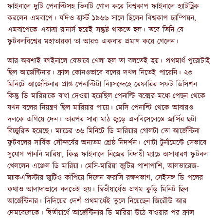
ফাইনালে দুটি পেনাল্টিসহ তিনটি গোল করে বিশ্বকাপ ফাইনালে হ্যাটট্রিক
করলেন এমবাপে। যদিও হার্স্ট ১৯৬৬ সালে ছিলেন বিশ্বকাপ চ্যাম্পিয়ন,
এমবাপেকে এযাত্রা রানার্স হয়েই সন্তুষ্ট থাকতে হল। তবে তিনি যে
ফুটবলবিশ্বের মহাতারকা তা আরও একবার প্রমাণ করে গেলেন।
আর অবশ্যই ফাইনালে যেভাবে খেলা হল তা বলতেই হয়। প্রথমার্ধ পুরোটাই
ছিল আর্জেন্টিনার। ফ্রান্স কোনওভাবে বলের দখল নিতেই পারেনি। ২৩
মিনিটে আর্জেন্টিনার প্রাপ্ত পেনাল্টিটা নিঃসন্দেহে রেফারির সফট ডিসিশন
কিন্তু ডি মারিয়াকে বাধা দেওয়া হয়েছিল পেনাল্টি বক্সের মধ্যে পেছন থেকে
যখন বলের নিয়ন্ত্রণ ছিল মারিয়ার পায়ে। মেসি পেনাল্টি থেকে আবারও
দলকে এগিয়ে দেন। তারপর সারা মাঠ জুড়ে এলবিসেলেস্তে জার্সির ছটা
বিচ্ছুরিত হয়েছে। ম্যাচের ৩৬ মিনিটে ডি মারিয়ার গোলটা তো আর্জেন্টিনা
ফুটবলের সার্বিক সৌন্দর্যের অন্যতম শ্রেষ্ঠ নিদর্শন। গোটা টুর্নামেন্টে সেভাবে
সুযোগ পাননি মারিয়া, কিন্তু ফাইনালে নিজের বিদায়ী ম্যাচে অসাধারণ ফুটবল
খেললেন এঞ্জেল ডি মারিয়া। মেসি-মারিয়া জুটির পাশাপাশি, আলভারেজ-
ম্যাকএলিস্টার জুটিও কাঁপিয়ে দিলেন ফরাসি রক্ষণভাগ, সেইসঙ্গ ডি পলের
কথাও আলাদাভাবে বলতেই হয়। দ্বিতীয়ার্ধেও প্রথম কুড়ি মিনিট ছিল
আর্জেন্টিনার। দিদিয়ের দেশঁ প্রথমার্ধেই তুলে নিয়েছেন জিরৌউ আর
দেমবেলেকে। দ্বিতীয়ার্ধে আর্জেন্টিনার ডি মারিয়া উঠে যাওয়ার পর ফ্রান্স