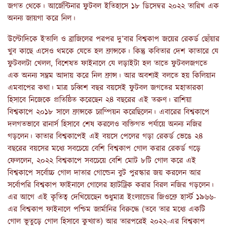
জগত থেকে। আর্জেন্টিনার ফুটবল ইতিহাসে ১৮ ডিসেম্বর ২০২২ তারিখ এক
অনন্য জায়গা করে নিল।
উল্টোদিকে ইতালি ও ব্রাজিলের পরপর দু’বার বিশ্বকাপ জয়ের রেকর্ড ছোঁয়ার
খুব কাছে এসেও থমকে যেতে হল ফ্রান্সকে। কিন্তু কবিতার দেশ কাতারে যে
ফুটবলটা খেলল, বিশেষত ফাইনালে যে লড়াইটা হল তাতে ফুটবলজগতে
এক অনন্য সম্ভ্রম আদায় করে নিল ফ্রান্স। আর অবশ্যই বলতে হয় কিলিয়ান
এমবাপের কথা। মাত্র চব্বিশ বছর বয়সেই ফুটবল জগতের মহাতারকা
হিসাবে নিজেকে প্রতিষ্ঠিত করেছেন ২৪ বছরের এই তরুণ। রাশিয়া
বিশ্বকাপে ২০১৮ সালে ফ্রান্সকে চ্যাম্পিয়ন করেছিলেন। এবারের বিশ্বকাপে
দলগতভাবে রানার্স হিসাবে শেষ করলেও ব্যক্তিগত পর্যায়ে অনন্য নজির
গড়লেন। কাতার বিশ্বকাপেই এই বয়সে পেলের গড়া রেকর্ড ভেঙে ২৪
বছরের বয়সের মধ্যে সবচেয়ে বেশি বিশ্বকাপ গোল করার রেকর্ড গড়ে
ফেললেন, ২০২২ বিশ্বকাপে সবচেয়ে বেশি মোট ৮টি গোল করে এই
বিশ্বকাপে সর্বোচ্চ গোল দাতার গোল্ডেন বুট পুরস্কার জয় করলেন আর
সর্বোপরি বিশ্বকাপ ফাইনালে গোলের হ্যাটট্রিক করার বিরল নজির গড়লেন।
এর আগে এই কৃতিত্ব দেখিয়েছেন শুধুমাত্র ইংল্যান্ডের জিওফ্রে হার্স্ট ১৯৬৬-
এর বিশ্বকাপ ফাইনালে পশ্চিম জার্মানির বিরুদ্ধে (তবে তার মধ্যে একটি
গোল ভূতুড়ে গোল হিসাবে কুখ্যাত) আর তারপরেই ২০২২-এর বিশ্বকাপ