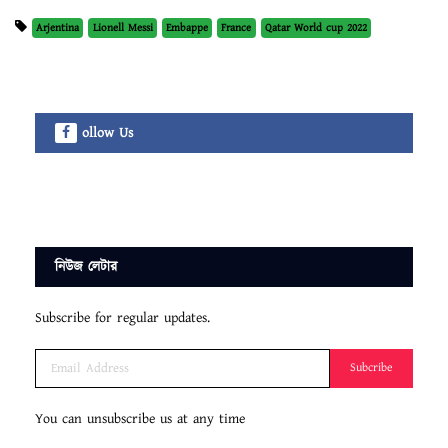
Arjentina
Lionell Messi
Embappe
France
Qatar World cup 2022
ollow Us
নিউজ লেটার
Subscribe for regular updates.
Subcribe
You can unsubscribe us at any time