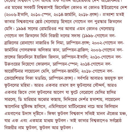
থেকেই বিশ্বকাপ গেল আবার এক লাতিন আমেরিকার দেশ আর্জেন্টিনায়।
এর মাঝের সবকটি বিশ্বকাপই জিতেছিল কোনও না কোনও ইউরোপের দেশ
(২০০৬-ইতালি, ২০১০-স্পেন, ২০১৪-জার্মানি, ২০১৮-ফ্রান্স)। প্রত্যাশা মতই
কাতার বিশ্বকাপের শ্রেষ্ঠ খেলোয়াড় হিসাবে গোল্ডেন বল পুরস্কার জিতলেন
মেসি। ১৯৯৪ সালের রোমারিওর পর আবার এমন কোনও খেলোয়াড়
গোল্ডেন বল জিতলেন যিনি বিজয়ী দলের সদস্য (১৯৯৮-গোল্ডেন বল-
ব্রাজিলের রোনাল্ডো নাজারিও দি লিমা, চ্যাম্পিয়ন-ফ্রান্স; ২০০২-গোল্ডেন বল-
জার্মানির গোলরক্ষক অলিভার কান, চ্যাম্পিয়ন-ব্রাজিল; ২০০৬-গোল্ডেন বল-
ফ্রান্সের জিনেদিনে ইয়াজিদ জিদান, চ্যাম্পিয়ন-ইতালি; ২০১০-গোল্ডেন বল-
উরুগুয়ের দিয়েগো ফোরলান, চ্যাম্পিয়ন-স্পেন; ২০১৪-গোল্ডেন বল-
আর্জেন্টিনার লায়োনেল মেসি, চ্যাম্পিয়ন-জার্মানি; ২০১৮-গোল্ডেন বল-
ক্রোয়েশিয়ার লিকা মডরিচ, চ্যাম্পিয়ন-ফ্রান্স)। সর্বপরি আবারও জয়যুক্ত হল
ফুটবলের মহিমা। আরও একবার প্রমাণ হল ফুটবলের সৌন্দর্য, আরও
একবার জিতে গেল ফুটবলের আবেগ যা ফুটে বেরোলো মেসির হাসির
সারল্যে, ডি মারিয়ার অঝোর কান্নায়, দিদিয়ের দেশঁর হতাশায়, লায়োনেল
স্কালোনির মুষ্টিবদ্ধ হাসিতে, এমিলিয়ানো মার্টিনেজের নাচে আর কিলিয়ান
এমবাপের উদাস দৃষ্টিতে। ফিফা ফুটবল বিশ্বকাপ সত্যিই মানব ঐক্যের মঞ্চ,
যার এক এবং একমাত্র মাধ্যম ফুটবল। তাই কাতার বিশ্বকাপেও সর্বশ্রেষ্ঠ
বিজয়ীর নাম ফুটবল, ফুটবল আর ফুটবল।