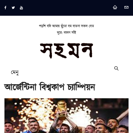
পড়শি যদি আমায় ছুঁতো যম যাতনা সকল যেত
দূরে: লালন সাঁই
মেনু
আর্জেন্টিনা বিশ্বকাপ চ্যাম্পিয়ন