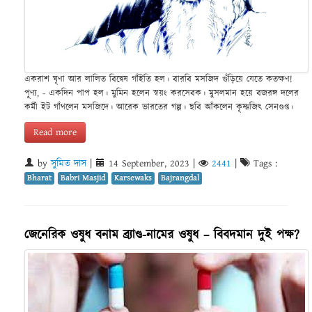
একরাশ ঘৃণা আর লালিত বিদ্বেষ গাঁইতি হল। বারবি মসজিদ গুঁড়িয়ে যেতে কতক্ষণ!
পূণ্য, - একদিন পাপ হল। মুমিন হলেন স্বয়ং করসেবক। মুসলমান হয়ে বজরঙ্গ দলের
কর্মী ইট গাঁথলেন মসজিদে। আরেক ভারতের গল্প। ছবি আঁকলেন কৃষ্ণজিৎ সেনগুপ্ত।
Read more
by
সুমিত দাস
|
14 September, 2023
|
2441
|
Tags :
Bharat
Babri Masjid
Karsewaks
Bajrangdal
জেনেরিক ওষুধ বনাম ব্র্যাণ্ড-নামের ওষুধ – বিবদমান দুই পক্ষ?