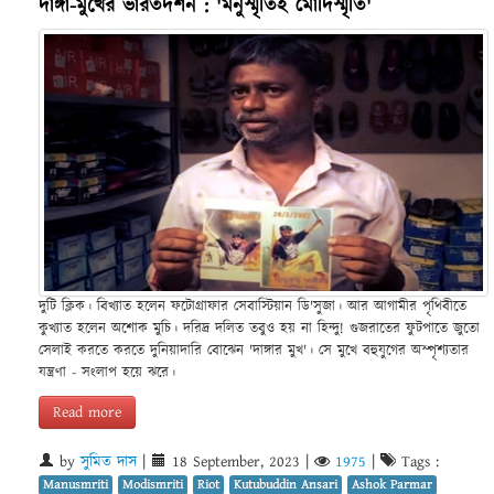
দাঙ্গা-মুখের ভারতদর্শন : 'মনুস্মৃতিই মোদিস্মৃতি'
দুটি ক্লিক। বিখ্যাত হলেন ফটোগ্রাফার সেবাস্টিয়ান ডি'সুজা। আর আগামীর পৃথিবীতে
কুখ্যাত হলেন অশোক মুচি। দরিদ্র দলিত তবুও হয় না হিন্দু! গুজরাতের ফুটপাতে জুতো
সেলাই করতে করতে দুনিয়াদারি বোঝেন 'দাঙ্গার মুখ'। সে মুখে বহুযুগের অস্পৃশ্যতার
যন্ত্রণা - সংলাপ হয়ে ঝরে।
Read more
by
সুমিত দাস
|
18 September, 2023
|
1975
|
Tags :
Manusmriti
Modismriti
Riot
Kutubuddin Ansari
Ashok Parmar