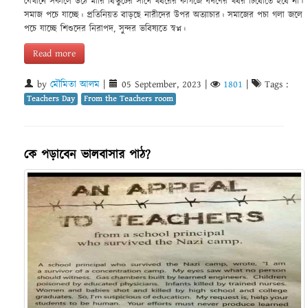
যেখানে সকালে উঠে মারি বিস্কুটের সাথে খবরের কাগজে ধর্ষণের খবর চিবোতে হবে না।
সমাজ পচে যাচ্ছে। প্রতিনিয়ত বাড়ছে নারীদের উপর অত্যাচার। সমাজের পচা গলা জলে
পচে যাচ্ছে শিশুদের নিরাপদ, সুন্দর ভবিষ্যতে স্বপ্ন।
Read more
by
মৌমিতা আলম
|
05 September, 2023
|
1801
|
Tags :
Teachers Day
From the Teachers room
কে পড়াবেন ভালবাসার পাঠ?