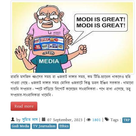
বাবরি মসজিদ ধ্বংসের সময় বা গুজরাট দাঙ্গার সময়, কম টিভি-চ্যানেল থাকলেও ছবি
পাওয়া গেছে। গুজরাট দাঙ্গার সময় মোদির গুজরাটে কিন্তু ডবল ইঞ্জিন সরকার। থামানো
যায়নি সম্প্রচার। স্পটে দাঁড়িয়ে রিপোর্ট করেছেন সাংবাদিকরা। পথে বাধা এসেছে, তবু
সম্প্রচার-সাংবাদিকতা থামেনি।
Read more
by
সুমিত দাস
|
07 September, 2023
|
1801
|
Tags :
TRP
Godi Media
TV Journalism
Ethics