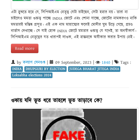
এটা বুঝতে হবে যে, সিপিআইএম নেতৃত্ব যেটা চাইছেন, সেটা হবার নয়। তারা না
চাইলেও মমতা গুরুত্ব পাচ্ছে INDIA জোটে এবং শোনা যাচ্ছে, জোটের নামকরণও নাকি
মমতারই মস্তিষ্ক প্রসূত। এই এক নাম মাহাত্ম্যের ফলেই মোদীর ঘুম উড়ে গেছে, প্রচণ্ড
নার্ভাস দেখাচ্ছে। সে যাই হোক INDIA জোটে মমতার গুরুত্ব যে যথেষ্ট, তা অনস্বীকার্য।
সিপিআইএম নেতৃত্বের যত খারাপই লাগুক, এই বাস্তবকে অস্বীকার করার উপায় নেই।
Read more
by
কল্যাণ সেনগুপ্ত
|
09 September, 2023
|
1840
|
Tags :
INDIA
DHUPGURI BY ELECTION
JUDEGA BHARAT JITEGA INDIA
Loksabha elections 2024
ওঝায় যদি ভূত ধরে তাহলে ভূত তাড়াবে কে?