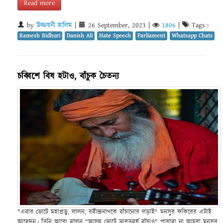
Read more
by
উজ্জয়নী হালিম
|
26 September, 2023
|
1806
|
Tags :
Ramesh Bidhuri
Danish Ali
Hate Speech
Parliament
Whatsapp Chats
চব্বিশে বিষ হটাও, বাঁচুক চৈতন্য
"এবার ভোটে মহাপ্রভু, লালন, রবীন্দ্রনাথকে বাঁচানোর লড়াই" মনসুর ফকিরের এটাই
আবেদন। তিনি আরো বলেন "আসন্ন ভোটে ভারতবর্ষ বাঁচাও" পারবো না আমরা মনসুর