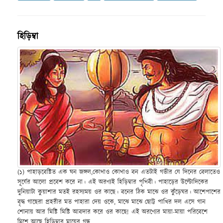
হিড়িম্বা
(১) পাহাড়বেষ্টিত এক ঘন জঙ্গল,কোথাও কোথাও বন এতটাই গভীর যে দিনের বেলাতেও
সূর্যের আলো প্রবেশ করে না। এই অরণ্যই হিড়িম্বার পৃথিবী। পাহাড়ের উল্টোদিকের
দুনিয়াটা কুয়াশার মতই রহস্যময় ওর কাছে। বনের ঠিক মাঝে ওর কুঁড়েঘর। আশেপাশের
বৃদ্ধ গাছেরা প্রহরীর মত পাহারা দেয় ওকে, মাঝে মাঝে ছোট্ট পাখির দল এসে গান
শোনায় আর মিষ্টি মিষ্টি আবদার করে ওর কাছে! এই অরণ্যের মায়া-মায়া পরিবেশে
মিশে আছে হিড়িম্বার মায়ের গন্ধ