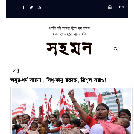
পড়শি যদি আমায় ছুঁতো যম যাতনা
সকল যেত দূরে: লালন সাঁই
মেনু
অসুর-ধর্ম সারনা : সিধু-কানু রক্তাক্ত, ত্রিশূল সরাও!