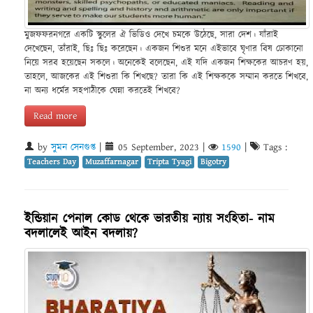
মুজফফরনগরে একটি স্কুলের ঐ ভিডিও দেখে চমকে উঠেছে, সারা দেশ। যাঁরাই
দেখেছেন, তাঁরাই, ছিঃ ছিঃ করেছেন। একজন শিশুর মনে এইভাবে ঘৃণার বিষ ঢোকানো
নিয়ে সরব হয়েছেন সকলে। অনেকেই বলেছেন, এই যদি একজন শিক্ষকের আচরণ হয়,
তাহলে, আজকের এই শিশুরা কি শিখছে? তারা কি এই শিক্ষককে সম্মান করতে শিখবে,
না অন্য ধর্মের সহপাঠীকে ঘেন্না করতেই শিখবে?
Read more
by
সুমন সেনগুপ্ত
|
05 September, 2023
|
1590
|
Tags :
Teachers Day
Muzaffarnagar
Tripta Tyagi
Bigotry
ইন্ডিয়ান পেনাল কোড থেকে ভারতীয় ন্যায় সংহিতা- নাম
বদলালেই আইন বদলায়?