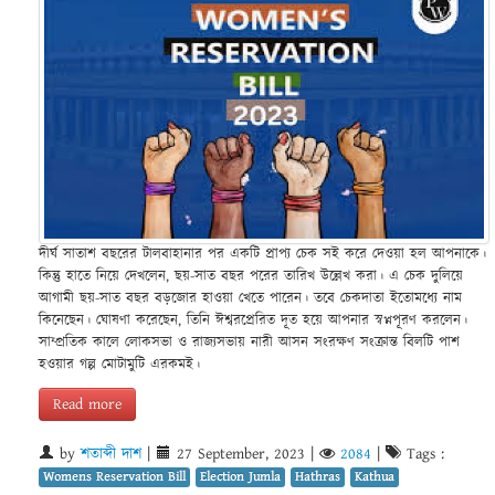
দীর্ঘ সাতাশ বছরের টালবাহানার পর একটি প্রাপ্য চেক সই করে দেওয়া হল আপনাকে।
কিন্তু হাতে নিয়ে দেখলেন, ছয়-সাত বছর পরের তারিখ উল্লেখ করা। এ চেক দুলিয়ে
আগামী ছয়-সাত বছর বড়জোর হাওয়া খেতে পারেন। তবে চেকদাতা ইতোমধ্যে নাম
কিনেছেন। ঘোষণা করেছেন, তিনি ঈশ্বরপ্রেরিত দূত হয়ে আপনার স্বপ্নপূরণ করলেন।
সাম্প্রতিক কালে লোকসভা ও রাজ্যসভায় নারী আসন সংরক্ষণ সংক্রান্ত বিলটি পাশ
হওয়ার গল্প মোটামুটি এরকমই।
Read more
by
শতাব্দী দাশ
|
27 September, 2023
|
2084
|
Tags :
Womens Reservation Bill
Election Jumla
Hathras
Kathua