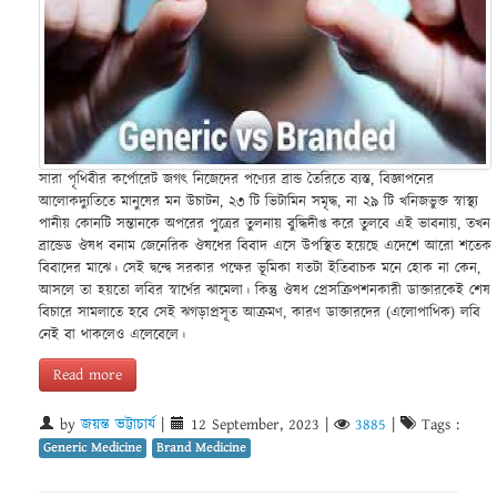
সারা পৃথিবীর কর্পোরেট জগৎ নিজেদের পণ্যের ব্রান্ড তৈরিতে ব্যস্ত, বিজ্ঞাপনের
আলোকদ্যুতিতে মানুষের মন উচাটন, ২৩ টি ভিটামিন সমৃদ্ধ, না ২৯ টি খনিজভুক্ত স্বাস্থ্য
পানীয় কোনটি সম্তানকে অপরের পুত্রের তুলনায় বুদ্ধিদীপ্ত করে তুলবে এই ভাবনায়, তখন
ব্রান্ডেড ঔষধ বনাম জেনেরিক ঔষধের বিবাদ এসে উপস্থিত হয়েছে এদেশে আরো শতেক
বিবাদের মাঝে। সেই দ্বন্দ্বে সরকার পক্ষের ভূমিকা যতটা ইতিবাচক মনে হোক না কেন,
আসলে তা হয়তো লবির স্বার্থের ঝামেলা। কিন্তু ঔষধ প্রেসক্রিপশনকারী ডাক্তারকেই শেষ
বিচারে সামলাতে হবে সেই ঝগড়াপ্রসূত আক্রমণ, কারণ ডাক্তারদের (এলোপাথিক) লবি
নেই বা থাকলেও এলেবেলে।
Read more
by
জয়ন্ত ভট্টাচার্য
|
12 September, 2023
|
3885
|
Tags :
Generic Medicine
Brand Medicine