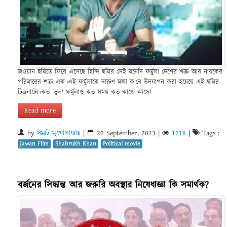
জওয়ান ছবিতে ফিরে এসেছে হিন্দি ছবির সেই বনেদি ফর্মুলা দেশের শত্রু আর নায়কের
পরিবারের শত্রু এক।এই ফর্মুলাকে দারুণ মজা ক'রে উদযাপন করা হয়েছে এই ছবির
চিত্রনাট্যে।কত 'ভুল' ফর্মুলাও কত সময় কত কাজে আসে!
Read more
by
সম্রাট মুখোপাধ্যায়
|
20 September, 2023
|
1718
|
Tags :
Jawan Film
Shahrukh Khan
Political movie
বর্জনের সিদ্ধান্ত আর জরুরি অবস্থার নিষেধাজ্ঞা কি সমার্থক?