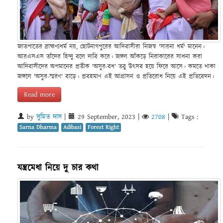
জাতপাতের ব্রাহ্মণ্যধর্ম নয়, ছোটনাগপুরের আদিবাসীরা নিজস্ব 'সারনা ধর্ম' মানেন।
আরএসএস তাঁদের হিন্দু বলে দাবি করে। জঙ্গল আঁকড়ে নিরাকারের সাধনা করা
আদিবাসীদের অপমানের প্রতীক 'অসুর-বধ' তবু উৎসব হয়ে ফিরে আসে। কমতে থাকা
জঙ্গলে 'অসুর-স্মরণ' বাড়ে। প্রবহমাণ এই আগ্রাসন ও প্রতিরোধ নিয়ে এই প্রতিবেদন।
Read more
by
সুমিত দাস
|
29 September, 2023
|
2708
|
Tags :
Sarna Dharma
Adibasi
Forest Right
যন্ত্রমেধা নিয়ে দু চার কথা