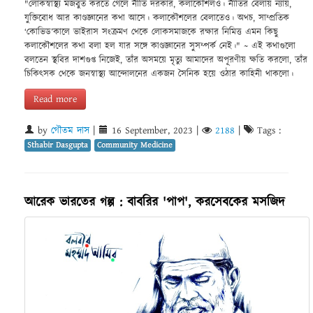
"লোকস্বাস্থ্য মজবুত করতে গেলে নীতি দরকার, কলাকৌশলও। নীতির বেলায় ন্যায়,
যুক্তিবোধ আর কাণ্ডজ্ঞানের কথা আসে। কলাকৌশলের বেলাতেও। অথচ, সাম্প্রতিক
‘কোভিড’কালে ভাইরাস সংক্রমণ থেকে লোকসমাজকে রক্ষার নিমিত্ত এমন কিছু
কলাকৌশলের কথা বলা হল যার সঙ্গে কাণ্ডজ্ঞানের সুসম্পর্ক নেই।" ~ এই কথাগুলো
বলতেন স্থবির দাশগুপ্ত নিজেই, তাঁর অসময়ে মৃত্যু আমাদের অপূরণীয় ক্ষতি করলো, তাঁর
চিকিৎসক থেকে জনস্বাস্থ্য আন্দোলনের একজন সৈনিক হয়ে ওঠার কাহিনী থাকলো।
Read more
by
গৌতম দাস
|
16 September, 2023
|
2188
|
Tags :
Sthabir Dasgupta
Community Medicine
আরেক ভারতের গল্প : বাবরির 'পাপ', করসেবকের মসজিদ