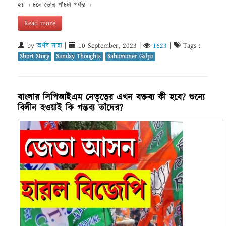
হয় । চলে ভোর পাঁচটা পর্যন্ত ।
Read more
by
অর্ণব সাহা
|
10 September, 2023
|
1623
|
Tags :
Short Story
Sunday Thoughts
Sahomoner Galpo
বাংলার সিপিআইএম নেতৃত্বের এখন বক্তব্য কী হবে? শুন্যে
বিলীন হওয়াই কি গন্তব্য তাঁদের?