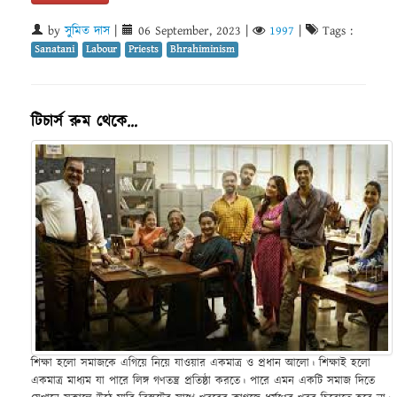
by
সুমিত দাস
|
06 September, 2023
|
1997
|
Tags :
Sanatani
Labour
Priests
Bhrahiminism
টিচার্স রুম থেকে…
শিক্ষা হলো সমাজকে এগিয়ে নিয়ে যাওয়ার একমাত্র ও প্রধান আলো। শিক্ষাই হলো
একমাত্র মাধ্যম যা পারে লিঙ্গ গণতন্ত্র প্রতিষ্ঠা করতে। পারে এমন একটি সমাজ দিতে