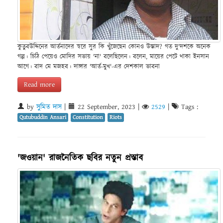
কুতুবউদ্দিনের আর্তনাদের স্বরে সুর কি খুঁজেছেন কোনও উস্তাদ? গত দু'দশকে অনেক
গল্প। চিঠি পেয়েও মোদির সভায় 'না' বলেছিলেন। বলেন, মায়ের পেটে থাকা ইনসান
আগে। বাদ মে মজহব। দাঙ্গার 'আর্ত-মুখ'-এর দেশকাল ভাবনা
Read more
by
সুমিত দাস
|
22 September, 2023
|
2529
|
Tags :
Qutubuddin Ansari
Constitution
Riots
'জওয়ান' রাজনৈতিক ছবির নতুন প্রস্তাব