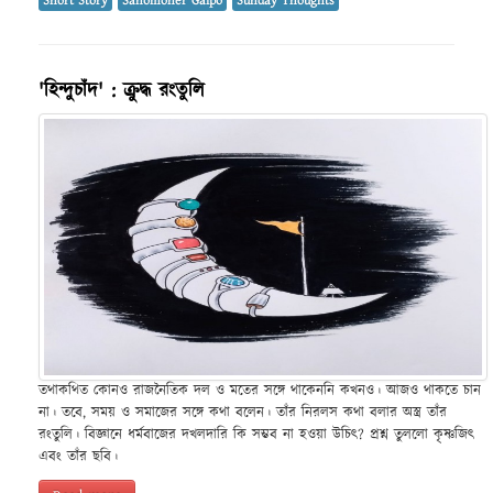
Short Story
Sahomoner Galpo
Sunday Thoughts
'হিন্দুচাঁদ' : ক্রুদ্ধ রংতুলি
তথাকথিত কোনও রাজনৈতিক দল ও মতের সঙ্গে থাকেননি কখনও। আজও থাকতে চান
না। তবে, সময় ও সমাজের সঙ্গে কথা বলেন। তাঁর নিরলস কথা বলার অস্ত্র তাঁর
রংতুলি। বিজ্ঞানে ধর্মবাজের দখলদারি কি সম্ভব না হওয়া উচিৎ? প্রশ্ন তুললো কৃষ্ণজিৎ
এবং তাঁর ছবি।