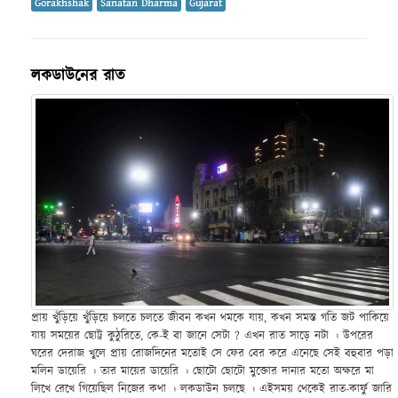
Gorakhshak
Sanatan Dharma
Gujarat
লকডাউনের রাত
প্রায় খুঁড়িয়ে খুঁড়িয়ে চলতে চলতে জীবন কখন থমকে যায়, কখন সমস্ত গতি জট পাকিয়ে
যায় সময়ের ছোট্ট কুঠুরিতে, কে-ই বা জানে সেটা ? এখন রাত সাড়ে নটা । উপরের
ঘরের দেরাজ খুলে প্রায় রোজদিনের মতোই সে ফের বের করে এনেছে সেই বহুবার পড়া
মলিন ডায়েরি । তার মায়ের ডায়েরি । ছোটো ছোটো মুক্তোর দানার মতো অক্ষরে মা
লিখে রেখে গিয়েছিল নিজের কথা । লকডাউন চলছে । এইসময় থেকেই রাত-কার্ফু জারি