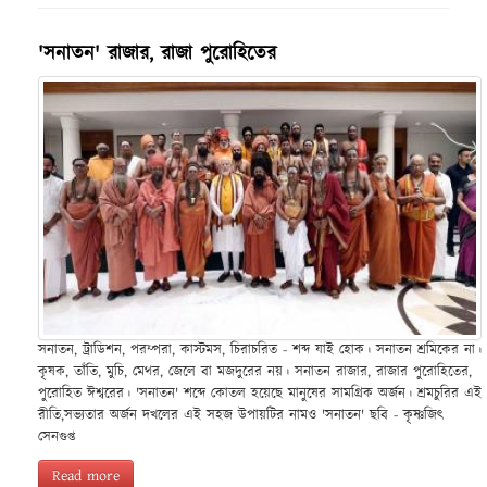
'সনাতন' রাজার, রাজা পুরোহিতের
সনাতন, ট্রাডিশন, পরম্পরা, কাস্টমস, চিরাচরিত - শব্দ যাই হোক। সনাতন শ্রমিকের না।
কৃষক, তাঁতি, মুচি, মেথর, জেলে বা মজদুরের নয়। সনাতন রাজার, রাজার পুরোহিতের,
পুরোহিত ঈশ্বরের। 'সনাতন' শব্দে কোতল হয়েছে মানুষের সামগ্রিক অর্জন। শ্রমচুরির এই
রীতি,সভ্যতার অর্জন দখলের এই সহজ উপায়টির নামও 'সনাতন' ছবি - কৃষ্ণজিৎ
সেনগুপ্ত
Read more