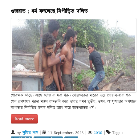
গুজরাত : ধর্ম বদলেছে নিপীড়িত দলিত
গোরক্ষক আছে। আছে জ্যান্ত বা মরা গরু। গোরক্ষকের মারের ভয়ে গোয়াল-হারা গরু
গেল কোথায়? গরুর মাংস রফতানি করে ভারত যখন তৃতীয়, তখন, অস্পৃশ্যতার অপমানে
লাগাতার নির্যাতিত উনার দলিত ত্যাগ করে জাতপাতের ধর্ম।
Read more
by
সুমিত দাস
|
11 September, 2023
|
2030
|
Tags :