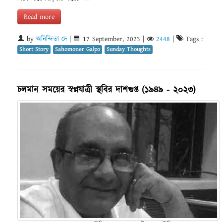
Read more
by
অনিন্দিতা দে
|
17 September, 2023
|
2448
|
Tags :
Short Story
Sahomoner Galpo
Sunday Thoughts
চলমান সময়ের স্বপ্নযাত্রী স্থবির দাশগুপ্ত (১৯৪৯ - ২০২৩)