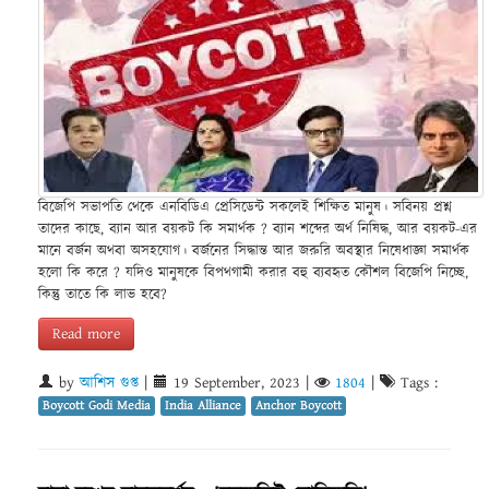
বিজেপি সভাপতি থেকে এনবিডিএ প্রেসিডেন্ট সকলেই শিক্ষিত মানুষ। সবিনয় প্রশ্ন
তাদের কাছে, ব্যান আর বয়কট কি সমার্থক ? ব্যান শব্দের অর্থ নিষিদ্ধ, আর বয়কট-এর
মানে বর্জন অথবা অসহযোগ। বর্জনের সিদ্ধান্ত আর জরুরি অবস্থার নিষেধাজ্ঞা সমার্থক
হলো কি করে ? যদিও মানুষকে বিপথগামী করার বহু ব্যবহৃত কৌশল বিজেপি নিচ্ছে,
কিন্তু তাতে কি লাভ হবে?
Read more
by
আশিস গুপ্ত
|
19 September, 2023
|
1804
|
Tags :
Boycott Godi Media
India Alliance
Anchor Boycott