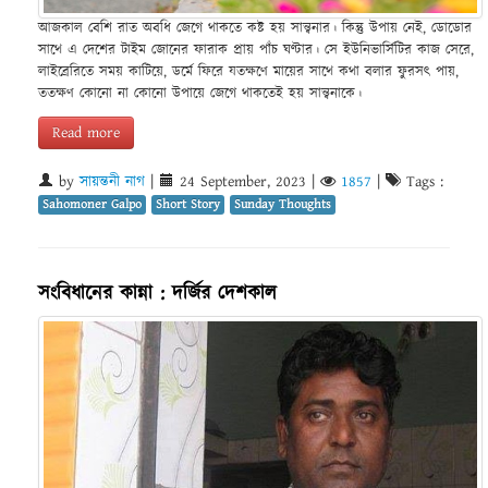
আজকাল বেশি রাত অবধি জেগে থাকতে কষ্ট হয় সান্ত্বনার। কিন্তু উপায় নেই, ডোডোর
সাথে এ দেশের টাইম জোনের ফারাক প্রায় পাঁচ ঘণ্টার। সে ইউনিভার্সিটির কাজ সেরে,
লাইব্রেরিতে সময় কাটিয়ে, ডর্মে ফিরে যতক্ষণে মায়ের সাথে কথা বলার ফুরসৎ পায়,
ততক্ষণ কোনো না কোনো উপায়ে জেগে থাকতেই হয় সান্ত্বনাকে।
Read more
by
সায়ন্তনী নাগ
|
24 September, 2023
|
1857
|
Tags :
Sahomoner Galpo
Short Story
Sunday Thoughts
সংবিধানের কান্না : দর্জির দেশকাল