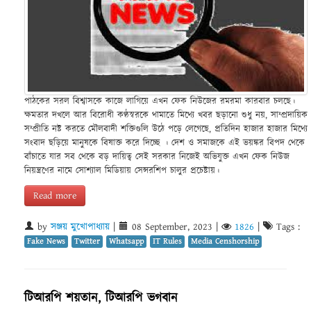
পাঠকের সরল বিশ্বাসকে কাজে লাগিয়ে এখন ফেক নিউজের রমরমা কারবার চলছে।
ক্ষমতার দখলে আর বিরোধী কণ্ঠস্বরকে থামাতে মিথ্যে খবর ছড়ানো শুধু নয়, সাম্প্রদায়িক
সম্প্রীতি নষ্ট করতে মৌলবাদী শক্তিগুলি উঠে পড়ে লেগেছে, প্রতিদিন হাজার হাজার মিথ্যে
সংবাদ ছড়িয়ে মানুষকে বিষাক্ত করে দিচ্ছে । দেশ ও সমাজকে এই ভয়ঙ্কর বিপদ থেকে
বাঁচাতে যার সব থেকে বড় দায়িত্ব সেই সরকার নিজেই অভিযুক্ত এখন ফেক নিউজ
নিয়ন্ত্রণের নামে সোশ্যাল মিডিয়ায় সেন্সরশিপ চালুর প্রচেষ্টায়।
Read more
by
সঞ্জয় মুখোপাধ্যায়
|
08 September, 2023
|
1826
|
Tags :
Fake News
Twitter
Whatsapp
IT Rules
Media Censhorship
টিআরপি শয়তান, টিআরপি ভগবান