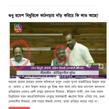
শুধু রমেশ বিধুরিকে কাঠগড়ায় দাঁড় করিয়ে কি লাভ আছে?
অনেকে আবার বলবেন দেশের অধিকাংশ মানুষ এখনো ঘৃণার রাজনীতিতে বিশ্বাস করে
না। আমার এ কথা বিশ্বাস করতে খুব ইচ্ছে করে অথচ দেখি আজ চারপাশে জনগণের
প্রতিবাদের থেকেও বেশী বাঙ্ময় জনগণের নীরবতা। ইতিহাস সাক্ষী, দেশ যখন রমেশ
বিধুরিদের মতন জনপ্রতিনিধিদের নেতৃত্বে অবশ্যম্ভাবী ধ্বংসের দিকে এগিয়ে যায়, তখন
দেশবাসীর নীরবতা, সেই যাত্রায় ইন্ধনই যোগায়, তাকে প্রতিহত করতে পারে না।