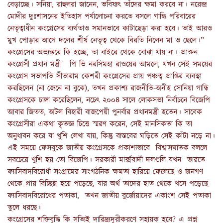
বেড়াচ্ছে। সনিয়া, রাহুলরা জানেন, ভবিষ্যৎ তাঁদের ক্ষমা করবে না। নরেন্দ্র
মোদীর দুঃশাসনের ইতিহাস পর্যালোচনা করতে বসলে গান্ধি পরিবারের
নেতৃত্বাধীন কংগ্রেসের ব্যর্থতাও সমানভাবে কাটাছেড়া করা হবে। তাই আরও
মুখ পোড়ার আগে দলের শীর্ষ নেতৃত্ব থেকে বিরতি নিলেন মা ও ছেলে।”
কংগ্রেসের অভ্যন্তরে কি হচ্ছে, তা বাইরে থেকে বোঝা যায় না। প্রাক্তন
কংগ্রেসী প্রধান মন্ত্রী পি ভি নরসিমহা রাওয়ের আমলে, যখন সেই সময়ের
কংগ্রেস সভাপতি সীতারাম কেশরী কংগ্রেসের প্রায় পঞ্চত্ব প্রাপ্তির ব্যবস্থা
করছিলেন (না জেনে না বুঝে), তখন প্রকাশ্য রাজনীতি-অনীহ সোনিয়া গান্ধি
কংগ্রেসকে চাঙ্গা করেছিলেন, নচেৎ ২০০৪ সালে লোকসভা নির্বাচনে বিজেপি
আবার জিতত, অটল বিহারী বাজপেয়ী পুনর্বার প্রধানমন্ত্রী হতেন। সাবেক
কংগ্রেসীরা একথা কৃতজ্ঞ চিত্তে স্মরণ করেন, সেই মানসিকতা কি তা
অনুধাবন করে যা খুশি লেখা যায়, কিন্তু বাস্তবের ঘড়িতে সেই কাঁটা নড়ে না।
এই সময়ে ফেসবুকে জাতীয় কংগ্রেসকে প্রকাশ্যভাবে বিশ্বাসঘাতক বললে
সবচেয়ে খুশি হয় তো বিজেপি। সরকারী মার্ক্সবাদী দলগুলি যখন ভারতে
ফ্যাসিবাদবিরোধী সংগ্রামের সাংগঠনিক ক্ষমতা হারিয়ে ফেলেছে ও জনগণ
থেকে প্রায় বিচ্ছিন্ন হয়ে পড়েছে, যার অর্থ তাদের হাত থেকে খসে পড়েছে
ফ্যাসিবাদবিরোধের পতাকা, তখন জাতীয় বুর্জোয়াদের একাংশ সেই পতাকা
তুলে ধরছে।
কংগ্রেসের শক্তিবৃদ্ধি কি সত্যিই দারিদ্র্যদূরীকরণে সহায়ক হবে? এ প্রশ্ন