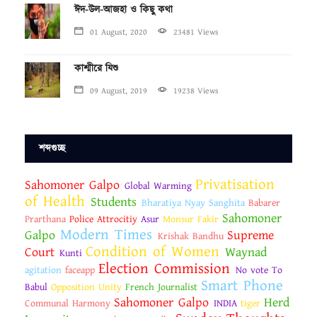
ঈদ-উল-আজহা ও কিছু কথা
01 August, 2020
23481 Views
কাশ্মীরে যিশু
09 August, 2019
19238 Views
শব্দগুচ্ছ
Privatisation
Sahomoner Galpo
Global Warming
of Health
Students
Bharatiya Nyay Sanghita
Babarer
Sahomoner
Prarthana
Police Attrocitiy
Asur
Monsur Fakir
Modern Times
Galpo
Supreme
Krishak Bandhu
Condition of Women
Court
Waynad
Kunti
Election Commission
agitation
faceapp
No vote To
Smart Phone
Babul
Opposition Unity
French Journalist
Sahomoner Galpo
Herd
Communal Harmony
INDIA
tiger