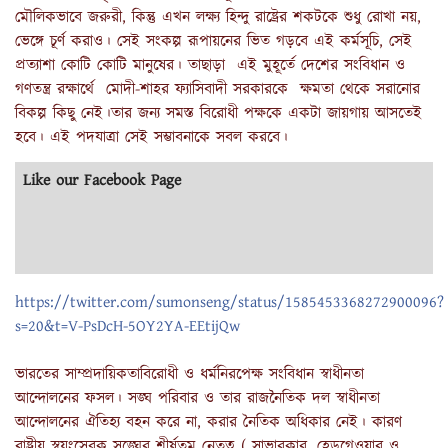
মৌলিকভাবে জরুরী, কিন্তু এখন লক্ষ্য হিন্দু রাষ্ট্রের শকটকে শুধু রোখা নয়,
ভেঙ্গে চূর্ণ করাও। সেই সংকল্প রূপায়নের ভিত গড়বে এই কর্মসূচি, সেই
প্রত্যাশা কোটি কোটি মানুষের। তাছাড়া এই মুহূর্তে দেশের সংবিধান ও
গণতন্ত্র রক্ষার্থে মোদী-শাহর ফ্যাসিবাদী সরকারকে ক্ষমতা থেকে সরানোর
বিকল্প কিছু নেই।তার জন্য সমস্ত বিরোধী পক্ষকে একটা জায়গায় আসতেই
হবে। এই পদযাত্রা সেই সম্ভাবনাকে সবল করবে।
Like our Facebook Page
https://twitter.com/sumonseng/status/1585453368272900096?
s=20&t=V-PsDcH-5OY2YA-EEtijQw
ভারতের সাম্প্রদায়িকতাবিরোধী ও ধর্মনিরপেক্ষ সংবিধান স্বাধীনতা
আন্দোলনের ফসল। সঙ্ঘ পরিবার ও তার রাজনৈতিক দল স্বাধীনতা
আন্দোলনের ঐতিহ্য বহন করে না, করার নৈতিক অধিকার নেই। কারণ
রাষ্ট্রীয় স্বয়ংসেবক সঙ্ঘের শীর্ষতম নেতৃত্ব ( সাভারকার, হেডগেওয়ার ও