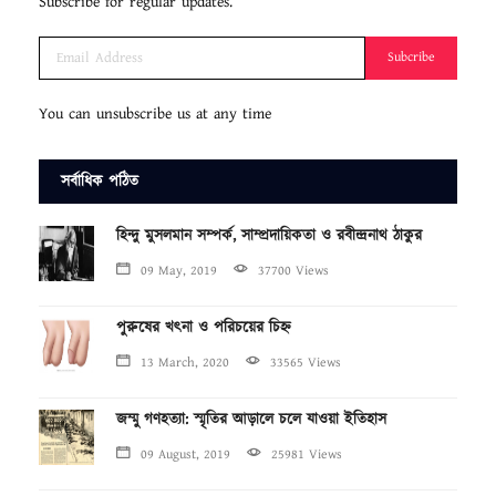
Subscribe for regular updates.
Subcribe
You can unsubscribe us at any time
সর্বাধিক পঠিত
হিন্দু মুসলমান সম্পর্ক, সাম্প্রদায়িকতা ও রবীন্দ্রনাথ ঠাকুর
09 May, 2019
37700 Views
পুরুষের খৎনা ও পরিচয়ের চিহ্ন
13 March, 2020
33565 Views
জম্মু গণহত্যা: স্মৃতির আড়ালে চলে যাওয়া ইতিহাস
09 August, 2019
25981 Views