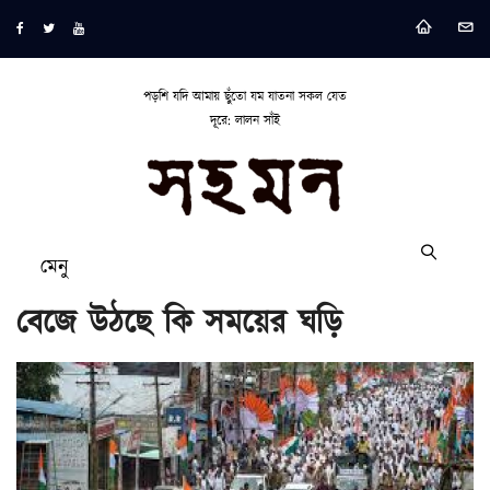
পড়শি যদি আমায় ছুঁতো যম যাতনা সকল যেত
দূরে: লালন সাঁই
মেনু
বেজে উঠছে কি সময়ের ঘড়ি