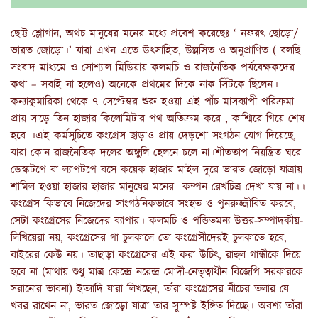
ছোট্ট শ্লোগান, অথচ মানুষের মনের মধ্যে প্রবেশ করেছেঃ ‘ নফরৎ ছোড়ো/
ভারত জোড়ো।’ যারা এখন এতে উৎসাহিত, উল্লসিত ও অনুপ্রাণিত ( বলছি
সংবাদ মাধ্যমে ও সোশ্যাল মিডিয়ায় কলমচি ও রাজনৈতিক পর্যবেক্ষকদের
কথা – সবাই না হলেও) অনেকে প্রথমের দিকে নাক সিঁটকে ছিলেন।
কন্যাকুমারিকা থেকে ৭ সেপ্টেম্বর শুরু হওয়া এই পাঁচ মাসব্যাপী পরিক্রমা
প্রায় সাড়ে তিন হাজার কিলোমিটার পথ অতিক্রম করে , কাশ্মিরে গিয়ে শেষ
হবে ।এই কর্মসূচিতে কংগ্রেস ছাড়াও প্রায় দেড়শো সংগঠন যোগ দিয়েছে,
যারা কোন রাজনৈতিক দলের অঙ্গুলি হেলনে চলে না।শীততাপ নিয়ন্ত্রিত ঘরে
ডেস্কটপে বা ল্যাপটপে বসে কয়েক হাজার মাইল দূরে ভারত জোড়ো যাত্রায়
শামিল হওয়া হাজার হাজার মানুষের মনের কম্পন রেখচিত্র দেখা যায় না।।
কংগ্রেস কিভাবে নিজেদের সাংগঠনিকভাবে সংহত ও পুনরুজ্জীবিত করবে,
সেটা কংগ্রেসের নিজেদের ব্যাপার। কলমচি ও পন্ডিতমন্য উত্তর-সম্পাদকীয়-
লিখিয়েরা নয়, কংগ্রেসের গা চুলকালে তো কংগ্রেসীদেরই চুলকাতে হবে,
বাইরের কেউ নয়। তাছাড়া কংগ্রেসের এই করা উচিৎ, রাহুল গান্ধীকে দিয়ে
হবে না (মাথায় শুধু মাত্র কেন্দ্রে নরেন্দ্র মোদী-নেতৃত্বাধীন বিজেপি সরকারকে
সরানোর ভাবনা) ইত্যাদি যারা লিখছেন, তাঁরা কংগ্রেসের নীচের তলার যে
খবর রাখেন না, ভারত জোড়ো যাত্রা তার সুস্পষ্ট ইঙ্গিত দিচ্ছে। অবশ্য তাঁরা