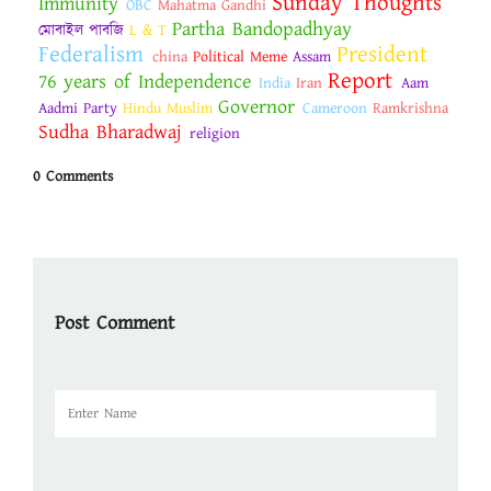
Sunday Thoughts
Immunity
OBC
Mahatma Gandhi
Partha Bandopadhyay
মোবাইল পাবজি
L & T
Federalism
President
china
Political Meme
Assam
Report
76 years of Independence
India
Iran
Aam
Governor
Aadmi Party
Hindu Muslim
Cameroon
Ramkrishna
Sudha Bharadwaj
religion
0 Comments
Post Comment