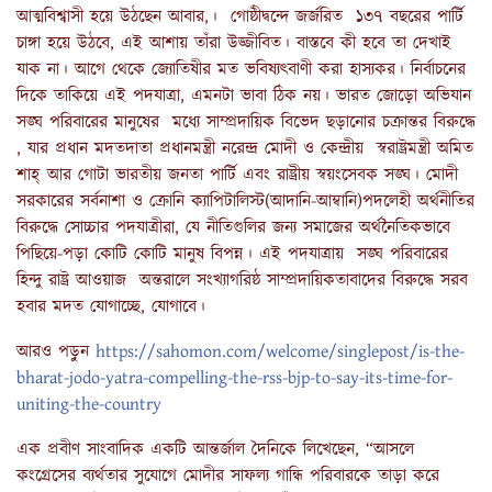
আত্মবিশ্বাসী হয়ে উঠছেন আবার,। গোষ্ঠীদ্বন্দে জর্জরিত ১৩৭ বছরের পার্টি
চাঙ্গা হয়ে উঠবে, এই আশায় তাঁরা উজ্জীবিত। বাস্তবে কী হবে তা দেখাই
যাক না। আগে থেকে জ্যোতিষীর মত ভবিষ্যৎবাণী করা হাস্যকর। নির্বাচনের
দিকে তাকিয়ে এই পদযাত্রা, এমনটা ভাবা ঠিক নয়। ভারত জোড়ো অভিযান
সঙ্ঘ পরিবারের মানুষের মধ্যে সাম্প্রদায়িক বিভেদ ছড়ানোর চক্রান্তর বিরুদ্ধে
, যার প্রধান মদতদাতা প্রধানমন্ত্রী নরেন্দ্র মোদী ও কেন্দ্রীয় স্বরাষ্ট্রমন্ত্রী অমিত
শাহ্‌ আর গোটা ভারতীয় জনতা পার্টি এবং রাষ্ট্রীয় স্বয়ংসেবক সঙ্ঘ। মোদী
সরকারের সর্বনাশা ও ক্রোনি ক্যাপিটালিস্ট(আদানি-আম্বানি)পদলেহী অর্থনীতির
বিরুদ্ধে সোচ্চার পদযাত্রীরা, যে নীতিগুলির জন্য সমাজের অর্থনৈতিকভাবে
পিছিয়ে-পড়া কোটি কোটি মানুষ বিপন্ন। এই পদযাত্রায় সঙ্ঘ পরিবারের
হিন্দু রাষ্ট্র আওয়াজ অন্তরালে সংখ্যাগরিষ্ঠ সাম্প্রদায়িকতাবাদের বিরুদ্ধে সরব
হবার মদত যোগাচ্ছে, যোগাবে।
আরও পড়ুন
https://sahomon.com/welcome/singlepost/is-the-
bharat-jodo-yatra-compelling-the-rss-bjp-to-say-its-time-for-
uniting-the-country
এক প্রবীণ সাংবাদিক একটি আন্তর্জাল দৈনিকে লিখেছেন, “আসলে
কংগ্রেসের ব্যর্থতার সুযোগে মোদীর সাফল্য গান্ধি পরিবারকে তাড়া করে