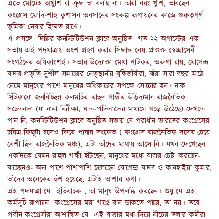
এতে মোটেই অখুশি বা ক্রুদ্ধ তা বলছি না। তাঁরা বরং খুশি, ভাবছেন
কংগ্রেস মোদি-শাহ কুশাসন অবসানের সংকল্প রূপায়নের কাজে গুরুত্বপূর্ণ
ভূমিকা নেবার হিম্মত রাখে।
এ প্রসঙ্গে দিল্লির কনস্টিটিউশন ক্লাবে অনুষ্ঠিত গত ২২ অগাস্টের এক
সভায় এই পদযাত্রায় অংশ গ্রহণ করার সিদ্ধান্ত নেয় প্রাগুক্ত স্বেচ্ছাসেবী
সংগঠনের অধিকাংশই। সভার উদ্যোক্তা মেধা পাটকর, অরুণা রায়, যোগেন্দ্র
যাদব প্রভৃতি সুশীল সমাজের নেতৃস্থানীয় বুদ্ধিজীবীরা, যাঁরা সারা বছর মাঠে
নেমে মানুষের পাশে মানুষের অধিকারের সপক্ষে সোচ্চার হন। নাক
সিঁটকানো জনবিচ্ছিন্ন কলমচিরা রাহুল গান্ধীর উদ্ভিদ্যমান রাজনৈতিক
সচেতনতা (যা নানা নিরীক্ষা, ঘাত-প্রতিঘাতের মাধ্যমে গড়ে উঠেছে) দেখতে
পান নি, কনস্টিটিউশন ক্লাবে অনুষ্ঠিত সভায় যে পরাধীন ভারতের কংগ্রেসের
চরিত্র কিছূটা হলেও ফিরে পাবার সংকেত ( কংগ্রেস রাজনৈতিক দলের চেয়ে
বেশী ছিল রাজনৈতিক মঞ্চ), এটা তাঁদের মাথায় আসে নি। যখন দেখেছেন
একদিকে যেমন রাহুল গান্ধী হাঁটছেন, মানুষের মধ্যে যাবার চেষ্টা করছেন-
যাচ্ছেনও- অন্য পাশে পাশাপাশি চলেছেন যোগেন্দ্র যাদব ও কানহাইয়া কুমার,
তাঁদের অনেকের হুঁশ হয়েছে, এটাই আশার কথা।
এই পদযাত্রা যে ইতিবাচক , তা মানুষ উপলব্ধি করছেন। শুধু যে এই
কর্মসূচি রূপায়ন কংগ্রেসের মরা গাঙে বান ডাকতে পারে, তা নয়। তবে
প্রবীন কংগ্রেসীরা আশান্বিত যে এই যাত্রার মধ্য দিয়ে নীচের তলার কর্মীরা