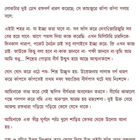
লোকটার দুই চোখ রক্তবর্ণ ধারণ করেছে; সে কামজ্বরে কাঁপা কাঁপা গলায়
বলে:
এইটা শহর না- যা ইচ্ছা করা যাবে না- সব ফাঁস করে দেবÑজারিজুরি সব
বের হয়ে যাবে- আগে পয়সা দিয়া কাজ করেছি- এখন মিলিটারি চারদিকে-
দিনকাল খারাপ, পকেট ঠনঠন চাই তবু লাগাইতে ইচ্ছা করে- ফ্রি এখন কাজ
চাই- কাউকে কিছু বলা হবে না-কাক জানবে না- পক্ষী জানবে না-তুমি আর
আমি শুধু... শিশ্নের গোড়ায় বীর্য উন্মুখ হয়ে আছে আত্মপ্রকাশে।
ঘোৎ ঘোৎ করে ওঠে পশু- শিশ্ন উচ্ছৃত হয়- উত্তেজনায় লালাভ বর্ণ ধারণ
করে কাঁপতে কাঁপতেই প্রথম দফা স্বয়ংক্রিয় বীর্যপাত ঘটে যায় নিঃশব্দে।
আমিনাকে বাধ্য করে সেই স্খলিত বীর্যধারা অবলেহন করতে। বীর্যের ঝাঝালো
গন্ধে গলগল করে বমি এবং অকস্মাৎ আরম্ভ হয় রজঃশলা। দুই ঊরু বেয়ে
আজন্ম রক্তধারা গড়িয়ে গড়িয়ে ভেসে যেতে থাকে।
আমিনাকে এক তীব্র ঘূর্ণনে প্যাঁচ খুলে শাড়ির ভেতর থেকে উদোম আনা
হয়।