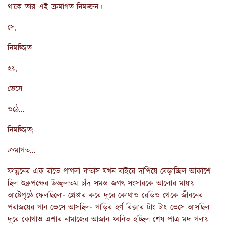
থাকে তার এই ক্রমাগত নিমজ্জন।
সে,
নিমজ্জিত
হয়,
ভেসে
ওঠে...
নিমজ্জিত;
ক্রমাগত...
ফাল্গুনের এক রাতে পাগলা বাতাস যখন বাইরে দাপিয়ে বেড়াচ্ছিল আকাশে
ছিল শুক্লপক্ষের উজ্জ্বলতম চাঁদ সমস্ত জগৎ সংসারকে আলোর মায়ায়
আষ্টেপৃষ্ঠে ফেলছিলো- গ্রেপ্তার করে দূরে কোথাও রেডিও থেকে জীবনের
পরাজয়ের গান ভেসে আসছিল- গাড়ির হর্ণ রিক্সার টাং টাং ভেসে আসছিল
দূরে কোথাও এশার নামাজের আজান ধ্বনিত হচ্ছিল শেষ পাত্র মদ গলায়