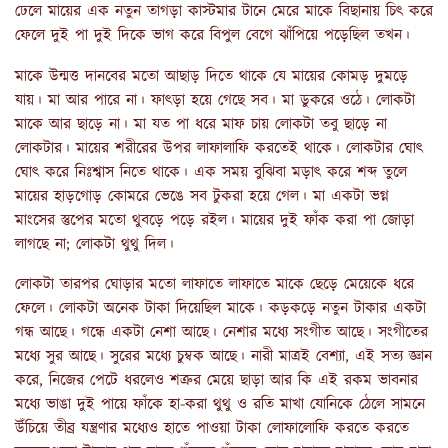
ঢেলে মায়ের এক নতুন তাগড়া কাস্টমার টানে মেরে মাকে বিছানায় চিৎ করে
ফেলে দুই পা দুই দিকে ভাগ করে বিপুল বেগে ঝাঁপিয়ে পড়েছিল তখন।
মাকে উন্মত্ত দানবের মতো আছাড় দিতে থাকে যে মায়ের কোমড় দুমড়ে
যায়। মা আর পারে না। ফাৎড়া হয়ে গেছে সব। মা ডুকরে ওঠে। লোকটা
মাকে আর ছাড়ে না। মা যত পা ধরে মাফ চায় লোকটা তবু ছাড়ে না
লোকটার। মায়ের শরীরের উপর লাফালাফি করতেই থাকে। লোকটার ঘোৎ
ঘোৎ করে নিঃশ্বাস নিতে থাকে। এক সময় বুঝিবা মড়াৎ করে শব্দ তুলে
মায়ের হাড়গোড় কোমরে ভেঙে সব টুকরা হয়ে গেল। মা একটা ভগ্ন
মাংসের স্তুপের মতো থুবড়ে পড়ে রইল। মায়ের দুই ফাঁক করা পা জোড়া
লাগছে না; লোকটা থুথু দিল।
লোকটা তারপর ঘোড়ার মতো লাফাতে লাফাতে মাকে ছেড়ে মেয়েকে ধরে
ফেলে। লোকটা অনেক টাকা দিয়েছিল মাকে। কড়কড়ে নতুন টাকার একটা
গন্ধ আছে। গন্ধে একটা নেশা আছে। নেশার মধ্যে সংগীত আছে। সংগীতের
মধ্যে সুর আছে। সুরের মধ্যে চুম্বক আছে। নারী মাত্রই বেশ্যা, এই সত্য জ্ঞান
করে, নিজের পেটে ধরলেও শত্রুর মেয়ে ছাড়া আর কি এই রকম ভাবনার
মধ্যে ভাঙা দুই পায়ে ফাঁকে হা-করা থুথু ও রতি মাখা যোনিকে ঠেলে সামনে
উঁচিয়ে তীব্র যন্ত্রণার মধ্যেও হাতে পাওয়া টাকা লোফালোফি করতে করতে