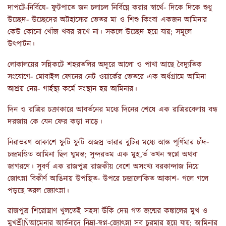
দাপটে-নির্বিঘে- ফুটপাতে জন চলাচল নির্বিঘ্নে করার স্বার্থে- দিকে দিকে শুধু
উচ্ছেদ- উচ্ছেদের অট্টহাস্যের ভেতর মা ও শিশু কিংবা একজন আমিনার
কেউ কোনো খোঁজ খবর রাখে না। সকলে উচ্ছেদ হয়ে যায়; সমূলে
উৎপাটন।
লোকালয়ের সন্নিকটে শহরতলির অদূরে আলো ও পাখা আছে বৈদ্যুতিক
সংযোগে- মোবাইল ফোনের নেট ওয়ার্কের ভেতরে এক অর্ধগ্রামে আমিনা
আশ্রয় নেয়- গার্হস্থ্য কর্মে সংস্থান হয় আমিনার।
দিন ও রাত্রির চক্রাকারে আবর্তনের মধ্যে দিনের শেষে এক রাত্রিরবেলায় বন্ধ
দরজায় কে যেন ফের কড়া নাড়ে।
নিরাভরণ আকাশে ফুটি ফুটি অজস্র তারার বুটির মধ্যে আস্ত পূর্ণিমার চাঁদ-
চন্দ্রমণ্ডিত আমিনা ছিল ঘুমন্ত; সুন্দরতম এক মুহ‚র্ত তখন স্বপ্নে অথবা
জাগরণে। সুবর্ণ এক রাজপুত্র রাজকীয় বেশে অসংখ্য বরকান্দাজ নিয়ে
জোৎস্না বিকীর্ণ আঙিনায় উপস্থিত- উপরে চন্দ্রালোকিত আকাশ- গলে গলে
পড়ছে তরল জ্যোৎস্না।
রাজপুত্র শিরোস্ত্রাণ খুলতেই সহসা উঁকি দেয় গত জন্মের কঙ্কালের মুখ ও
মুখশ্রীÑআমেনার আর্তনাদে নিদ্রা-স্বপ্ন-জ্যোৎস্না সব চুরমার হয়ে যায়; আমিনার