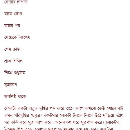
ঘোড়ার দাপানি
মাকে ভোগ
করার পর
মেয়েকে নিঃশেষ
শেষ ক্লান্ত
শ্রান্ত শিথিল
শিশ্নে শুধুমাত্র
মূত্রাবেগ
অবশিষ্ট থাকে
লোকটা একটা অদ্ভুত তৃপ্তির শব্দ করে ওঠে- আগে কখনো কেউ শোনে নাই
এমন পরিতৃপ্তির ঢেকুর। কাস্টমার লোকটা টলতে টলতে উঠে দাঁড়িয়ে হঠাৎ
ঘর ভর্তি করে মূত্র ত্যাগ করে। অনেকক্ষণ ধরে মূত্রপাত করে। লোকটার
নিস্তেজ শিশ্ন হতে ক্রমাগত মূত্রপাতে সয়লাব হয়ে যায় সব। একটানা