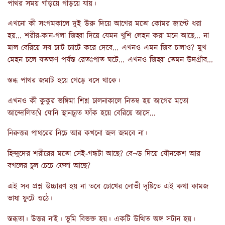
পাথর সময় গড়িয়ে গড়িয়ে যায়।
এখনো কী সংগমকালে দুই উরু দিয়ে আগের মতো কোমর জাপ্টে ধরা
হয়... শরীর-কান-গলা জিহ্বা দিয়ে যেমন খুশি লেহন করা মনে আছে... না
মাল বেরিয়ে সব চ্যাট চ্যাটে করে দেবে... এখনও এমন জিব চালাও? মুখ
মেহন চলে যতক্ষণ পর্যন্ত রেতঃপাত ঘটে... এখনও জিহ্বা তেমন উদগ্রীব...
স্তব্ধ পাথর জমাট হয়ে গেড়ে বসে থাকে।
এখনও কী কুকুর ভঙ্গিমা শিশ্ন চালনাকালে নিতম্ব হয় আগের মতো
আন্দোলিতÑ যোনি স্থানচ্যূত ফাঁক হয়ে বেরিয়ে আসে...
নিরুত্তর পাথরের নিচে আর কখনো জল জমবে না।
হিন্দুদের শরীরের মতো সেই-গন্ধটা আছে? বে¬ড দিয়ে যৌনকেশ আর
বগলের চুল চেচে ফেলা আছে?
এই সব প্রশ্ন উচ্চারণ হয় না তবে চোখের লোভী দৃষ্টিতে এই কথা কামজ
ভাষা ফুটে ওঠে।
স্তব্ধতা। উত্তর নাই। ভূমি বিভক্ত হয়। একটি উত্থিত অঙ্গ সটান হয়।