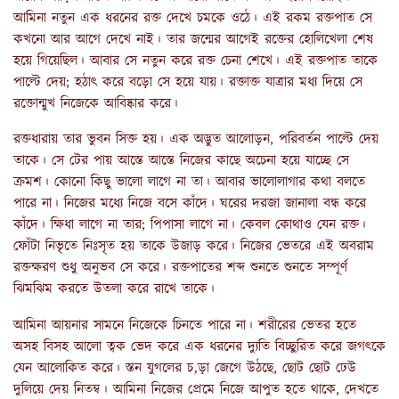
আমিনা নতুন এক ধরনের রক্ত দেখে চমকে ওঠে। এই রকম রক্তপাত সে
কখনো আর আগে দেখে নাই। তার জন্মের আগেই রক্তের হোলিখেলা শেষ
হয়ে গিয়েছিল। আবার সে নতুন করে রক্ত চেনা শেখে। এই রক্তপাত তাকে
পাল্টে দেয়; হঠাৎ করে বড়ো সে হয়ে যায়। রক্তাক্ত যাত্রার মধ্য দিয়ে সে
রক্তোন্মুখ নিজেকে আবিষ্কার করে।
রক্তধারায় তার ভুবন সিক্ত হয়। এক অদ্ভুত আলোড়ন, পরিবর্তন পাল্টে দেয়
তাকে। সে টের পায় আস্তে আস্তে নিজের কাছে অচেনা হয়ে যাচ্ছে সে
ক্রমশ। কোনো কিছু ভালো লাগে না তা। আবার ভালোলাগার কথা বলতে
পারে না। নিজের মধ্যে নিজে বসে কাঁদে। ঘরের দরজা জানালা বন্ধ করে
কাঁদে। ক্ষিধা লাগে না তার; পিপাসা লাগে না। কেবল কোথাও যেন রক্ত।
ফোঁটা নিভৃতে নিঃসৃত হয় তাকে উজাড় করে। নিজের ভেতরে এই অবরাম
রক্তক্ষরণ শুধু অনুভব সে করে। রক্তপাতের শব্দ শুনতে শুনতে সম্পূর্ণ
ঝিমঝিম করতে উতলা করে রাখে তাকে।
আমিনা আয়নার সামনে নিজেকে চিনতে পারে না। শরীরের ভেতর হতে
অসহ বিসহ আলো ত্বক ভেদ করে এক ধরনের দ্যুতি বিচ্ছুরিত করে জগৎকে
যেন আলোকিত করে। স্তন যুগলের চ‚ড়া জেগে উঠছে, ছোট ছোট ঢেউ
দুলিয়ে দেয় নিতম্ব। আমিনা নিজের প্রেমে নিজে আপুত হতে থাকে, দেখতে