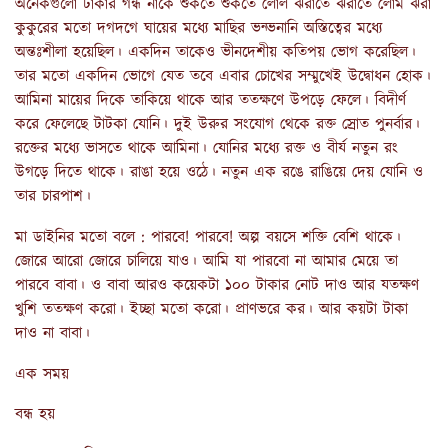
অনেকগুলো টাকার গন্ধ নাকে শুঁকতে শুঁকতে লোল ঝরাতে ঝরাতে লোম ঝরা
কুকুরের মতো দগদগে ঘায়ের মধ্যে মাছির ভন্ভনানি অস্তিত্বের মধ্যে
অন্তঃশীলা হয়েছিল। একদিন তাকেও ভীনদেশীয় কতিপয় ভোগ করেছিল।
তার মতো একদিন ভোগে যেত তবে এবার চোখের সম্মুখেই উদ্বোধন হোক।
আমিনা মায়ের দিকে তাকিয়ে থাকে আর ততক্ষণে উপড়ে ফেলে। বিদীর্ণ
করে ফেলেছে টাটকা যোনি। দুই উরুর সংযোগ থেকে রক্ত স্রোত পুনর্বার।
রক্তের মধ্যে ভাসতে থাকে আমিনা। যোনির মধ্যে রক্ত ও বীর্য নতুন রং
উগড়ে দিতে থাকে। রাঙা হয়ে ওঠে। নতুন এক রঙে রাঙিয়ে দেয় যোনি ও
তার চারপাশ।
মা ডাইনির মতো বলে : পারবে! পারবে! অল্প বয়সে শক্তি বেশি থাকে।
জোরে আরো জোরে চালিয়ে যাও। আমি যা পারবো না আমার মেয়ে তা
পারবে বাবা। ও বাবা আরও কয়েকটা ১০০ টাকার নোট দাও আর যতক্ষণ
খুশি ততক্ষণ করো। ইচ্ছা মতো করো। প্রাণভরে কর। আর কয়টা টাকা
দাও না বাবা।
এক সময়
বন্ধ হয়