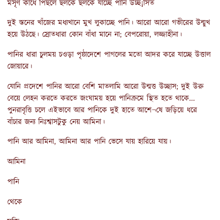
মসৃণ কাঁধে পিছলে ছলকে ছলকে যাচ্ছে পানি উচ্ছ¡সিত
দুই স্তনের খাঁজের মধ্যখানে মুখ লুকাচ্ছে পানি। আরো আরো গভীরের উন্মুখ
হয়ে উঠছে। স্রোতধারা কোন বাঁধা মানে না; বেপরোয়া, লজ্জাহীনা।
পানির ধারা চুলময় চওড়া পৃষ্ঠাদেশে পাগলের মতো আদর করে যাচ্ছে উত্তাল
জোয়ারে।
যোনি প্রদেশে পানির আরো বেশি মাতলামি আরো উন্মত্ত উচ্ছাস; দুই উরু
বেয়ে লেহন করতে করতে জংঘাময় হয়ে পানিক্রমে স্থিত হতে থাকে...
পুনরাবৃত্তি চলে এইভাবে আর পানিকে দুই হাতে আশে¬ষে জড়িয়ে ধরে
বাঁচার জন্য নিঃশ্বাসটুকু নেয় আমিনা।
পানি আর আমিনা, আমিনা আর পানি ভেসে যায় হারিয়ে যায়।
আমিনা
পানি
থেকে