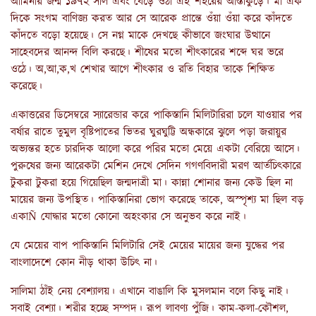
আমিনার জন্ম ১৯৭২ সাল এবং বেড়ে ওঠা এই শহরের আস্তাকুড়ে। মা এক
দিকে সংগম বাণিজ্য করত আর সে আরেক প্রান্তে ওঁয়া ওঁয়া করে কাঁদতে
কাঁদতে বড়ো হয়েছে। সে নগ্ন মাকে দেখছে কীভাবে জংঘার উত্থানে
সাহেবদের আনন্দ বিলি করছে। শীষের মতো শীৎকারের শব্দে ঘর ভরে
ওঠে। অ,আ,ক,খ শেখার আগে শীৎকার ও রতি বিহার তাকে শিক্ষিত
করেছে।
একাত্তরের ডিসেম্বরে স্যারেন্ডার করে পাকিস্তানি মিলিটারিরা চলে যাওয়ার পর
বর্ষার রাতে তুমুল বৃষ্টিপাতের ভিতর ঘুরঘুট্টি অন্ধকারে ঝুলে পড়া জরায়ুর
অভ্যন্তর হতে চারদিক আলো করে পরির মতো মেয়ে একটা বেরিয়ে আসে।
পুরুষের জন্য আরেকটা মেশিন দেখে সেদিন গগণবিদারী মরণ আর্তচিৎকারে
টুকরা টুকরা হয়ে গিয়েছিল জন্মদাত্রী মা। কান্না শোনার জন্য কেউ ছিল না
মায়ের জন্য উপস্থিত। পাকিস্তানিরা ভোগ করেছে তাকে, অস্পৃশ্য মা ছিল বড়
একাÑ যোদ্ধার মতো কোনো অহংকার সে অনুভব করে নাই।
যে মেয়ের বাপ পাকিস্তানি মিলিটারি সেই মেয়ের মায়ের জন্য যুদ্ধের পর
বাংলাদেশে কোন নীড় থাকা উচিৎ না।
সালিমা ঠাঁই নেয় বেশ্যালয়। এখানে বাঙালি কি মুসলমান বলে কিছু নাই।
সবাই বেশ্যা। শরীর হচ্ছে সম্পদ। রূপ লাবণ্য পুঁজি। কাম-কলা-কৌশল,