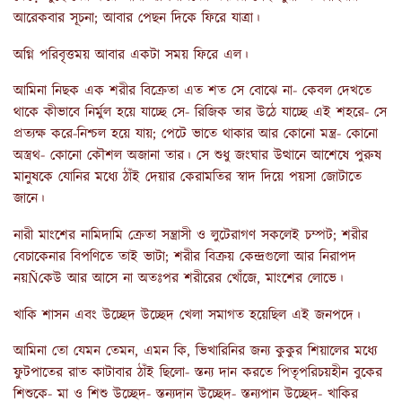
আরেকবার সূচনা; আবার পেছন দিকে ফিরে যাত্রা।
অগ্নি পরিবৃত্তময় আবার একটা সময় ফিরে এল।
আমিনা নিছক এক শরীর বিক্রেতা এত শত সে বোঝে না- কেবল দেখতে
থাকে কীভাবে নির্মুল হয়ে যাচ্ছে সে- রিজিক তার উঠে যাচ্ছে এই শহরে- সে
প্রত্যক্ষ করে-নিশ্চল হয়ে যায়; পেটে ভাতে থাকার আর কোনো মন্ত্র- কোনো
অস্ত্রথ- কোনো কৌশল অজানা তার। সে শুধু জংঘার উত্থানে আশেষে পুরুষ
মানুষকে যোনির মধ্যে ঠাঁই দেয়ার কেরামতির স্বাদ দিয়ে পয়সা জোটাতে
জানে।
নারী মাংশের নামিদামি ক্রেতা সন্ত্রাসী ও লুটেরাগণ সকলেই চম্পট; শরীর
বেচাকেনার বিপণিতে তাই ভাটা; শরীর বিক্রয় কেন্দ্রগুলো আর নিরাপদ
নয়Ñকেউ আর আসে না অতঃপর শরীরের খোঁজে, মাংশের লোভে।
খাকি শাসন এবং উচ্ছেদ উচ্ছেদ খেলা সমাগত হয়েছিল এই জনপদে।
আমিনা তো যেমন তেমন, এমন কি, ভিখারিনির জন্য কুকুর শিয়ালের মধ্যে
ফুটপাতের রাত কাটাবার ঠাঁই ছিলো- স্তন্য দান করতে পিতৃপরিচয়হীন বুকের
শিশুকে- মা ও শিশু উচ্ছেদ- স্তন্যদান উচ্ছেদ- স্তন্যপান উচ্ছেদ- খাকির