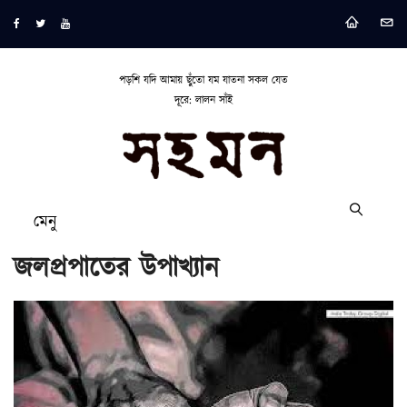
পড়শি যদি আমায় ছুঁতো যম যাতনা সকল যেত
দূরে: লালন সাঁই
মেনু
জলপ্রপাতের উপাখ্যান