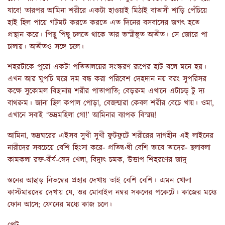
যাবে! তারপর আমিনা শরীরে একটা হাওয়াই মিঠাই বাতাসী শাড়ি পেঁচিয়ে
হাই হিল পায়ে গটমট করতে করতে এত দিনের বসবাসের জগৎ হতে
প্রস্থান করে। পিছু পিছু চলতে থাকে তার ভস্মীভূত অতীত। সে জোরে পা
চালায়। অতীতও সঙ্গে চলে।
শহরটাকে পুরো একটা পতিতালয়ের সংস্করণ রূপের হাট বলে মনে হয়।
এখন আর ঘুপচি ঘরে দম বন্ধ করা পরিবেশ দেহদান নয় বরং সুপরিসর
কক্ষে সুকোমল বিছানায় শরীর পাতাপাতি; বেড়রুম এখানে এটাচড্ টু দ্য
বাথরুম। জানা ছিল কপাল পোড়া, বেজন্মারা কেবল শরীর বেচে খায়। ওমা,
এখানে সবাই ‘ভদ্রমহিলা গো!’ আমিনার ব্যাপক বিস্ময়!
আমিনা, ভদ্রঘরের এইসব সুখী সুখী ফুটফুটে শরীরের দাগহীন এই লাইনের
নারীদের সবচেয়ে বেশি হিংসা করে- প্রতিদ্ব›দ্বী বেশি ভাবে তাদের- ছলাবলা
কামকলা রক্ত-বীর্য-স্বেদ খেলা, বিদ্যুৎ চমক, উত্তাপ শিহরণের জাদু
স্তনের আছাড় নিতম্বের প্রহার দেখায় তাই বেশি বেশি। এমন খোলা
কাস্টমারদের দেখায় যে, ওর মোবাইল নম্বর সকলের পকেটে। কাজের মধ্যে
ফোন আসে; ফোনের মধ্যে কাজ চলে।