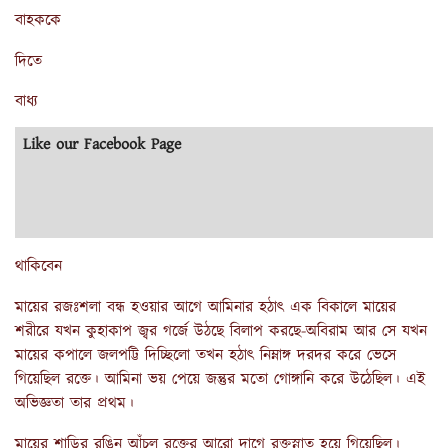
বাহককে
দিতে
বাধ্য
Like our Facebook Page
থাকিবেন
মায়ের রজঃশলা বন্ধ হওয়ার আগে আমিনার হঠাৎ এক বিকালে মায়ের
শরীরে যখন কুহাকাপ জ্বর গর্জে উঠছে বিলাপ করছে-অবিরাম আর সে যখন
মায়ের কপালে জলপট্টি দিচ্ছিলো তখন হঠাৎ নিম্নাঙ্গ দরদর করে ভেসে
গিয়েছিল রক্তে। আমিনা ভয় পেয়ে জন্তুর মতো গোঙ্গানি করে উঠেছিল। এই
অভিজ্ঞতা তার প্রথম।
মায়ের শাড়ির রঙিন আঁচল রক্তের আরো দাগে রক্তস্নাত হয়ে গিয়েছিল।