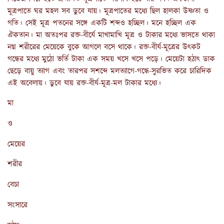
মূত্রপাতে ঘর মহল সব ডুবে যায়। মূত্রপাতের মধ্যে ছিল হালকা উষ্ণতা ও
গতি। সেই মূত্র পতনের সঙ্গে একটি শব্দও হচ্ছিল। মনে হচ্ছিল এক
ঐকতান। মা অতঃপর রক্ত-বীর্যে মাখামাখি মূত্র ও টাকার মধ্যে ভাসতে থাকা
নগ্ন শরীরের মেয়েকে বুকে আগলে বসে থাকে। রক্ত-বীর্য-মূত্রের উৎকট
গন্ধের মধ্যে মুঠো ভর্তি টাকা এক সময় খসে খসে পড়ে। মেয়েটা হঠাৎ ডাক
ছেড়ে বায়ু ত্যাগ এবং তারপর সশব্দে মলত্যাগে-গন্ধে-সুরভিত করে চারিদিক
এই অবেলায়। ডুবে যায় রক্ত-বীর্য-মূত্র-মল টাকার মধ্যে।
মা
ও
মেয়ের
শরীর
বেচা
সংসারে