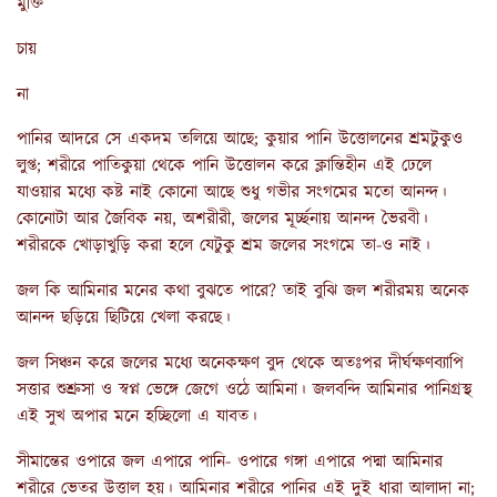
মুক্তি
চায়
না
পানির আদরে সে একদম তলিয়ে আছে; কুয়ার পানি উত্তোলনের শ্রমটুকুও
লুপ্ত; শরীরে পাতিকুয়া থেকে পানি উত্তোলন করে ক্লান্তিহীন এই ঢেলে
যাওয়ার মধ্যে কষ্ট নাই কোনো আছে শুধু গভীর সংগমের মতো আনন্দ।
কোনোটা আর জৈবিক নয়, অশরীরী, জলের মূর্চ্ছনায় আনন্দ ভৈরবী।
শরীরকে খোড়াখুড়ি করা হলে যেটুকু শ্রম জলের সংগমে তা-ও নাই।
জল কি আমিনার মনের কথা বুঝতে পারে? তাই বুঝি জল শরীরময় অনেক
আনন্দ ছড়িয়ে ছিটিয়ে খেলা করছে।
জল সিঞ্চন করে জলের মধ্যে অনেকক্ষণ বুদ থেকে অতঃপর দীর্ঘক্ষণব্যাপি
সত্তার শুশ্রুসা ও স্বপ্ন ভেঙ্গে জেগে ওঠে আমিনা। জলবন্দি আমিনার পানিগ্রস্থ
এই সুখ অপার মনে হচ্ছিলো এ যাবত।
সীমান্তের ওপারে জল এপারে পানি- ওপারে গঙ্গা এপারে পদ্মা আমিনার
শরীরে ভেতর উত্তাল হয়। আমিনার শরীরে পানির এই দুই ধারা আলাদা না;