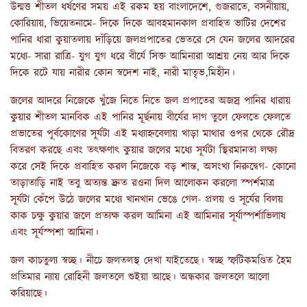
উন্মত্ত শীতল ধর্ষণের সময় এই রকম হয় বাংলাদেশে, গুজরাতে, বসনীয়ায়,
কোরিয়ায়, ভিয়েতনামে- দিকে দিকে আবহমানকাল প্রবাহিত ভাটির দেশের
পানির ধারা কুয়াতলায় দাঁড়িয়ে জলপ্রপাতের ভেতরে সে যেন জলের আদরের
মধ্যে- সারা রাত্রি- যুগ যুগ ধরে বীর্যে সিক্ত আমিনারা আশ্রয় নেয় আর দিকে
দিকে রটে যায় নারীর কোন স্বদেশ নাই, নারী মাতৃভ‚মিহীন।
জলের আদরে নিজেকে খুঁজে নিতে নিতে জল প্রপাতের অজস্র পানির ধারায়
কুয়ার শীতল মানবিক এই পানির মূর্ছনায় বীর্যের দাগ তুলে ফেলতে ফেলতে
প্রভাতের পূর্বকোণের সূর্যটা এই মধ্যাহ্নবেলায় খাড়া মাথার ওপর থেকে রৌদ্র
বিতরণ করছে এবং তৎক্ষণাৎ কুয়ার জলের মধ্যে সূর্যটা স্থিরমানতা লক্ষ্য
করে সেই দিকে প্রবাহিত করল নিজেকে বড় শান্ত, অসংখ্য নিরুদ্বেগ- কোনো
তাড়াতাড়ি নাই তবু অত্যন্ত দ্রুত রওনা দিল আলোকন করলো স্পর্শমাত্র
সূর্যটা কেঁপে উঠে জলের মধ্যে খানখান ভেঙে গেল- প্রলয় ও সূর্যের বিলয়
কাক চক্ষু কুয়ার জলে প্রত্যক্ষ করল আমিনা এই আমিনার সূর্যাস্পর্শাভিলাষ
এবং সূর্যস্পশা আমিনা।
জল কাচতুল্য স্বচ্ছ। নীচে জলতলস্থ দেখা যাইতেছে। স্বচ্ছ স্ফটিকমণ্ডিত হৈম
প্রতিমার ন্যায় রোহিনী জলতলে শুইয়া আছে। অন্ধকার জলতলে আলো
করিয়াছে।