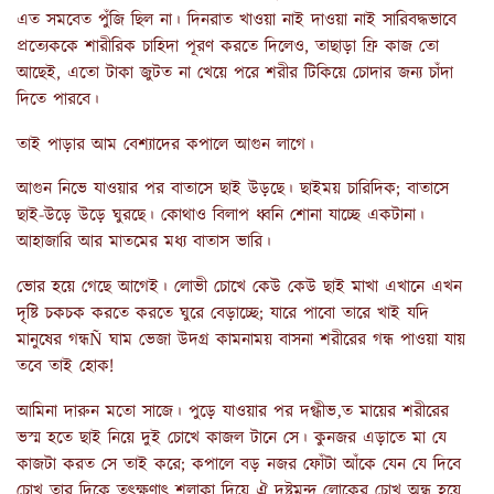
এত সমবেত পুঁজি ছিল না। দিনরাত খাওয়া নাই দাওয়া নাই সারিবদ্ধভাবে
প্রত্যেককে শারীরিক চাহিদা পূরণ করতে দিলেও, তাছাড়া ফ্রি কাজ তো
আছেই, এতো টাকা জুটত না খেয়ে পরে শরীর টিকিয়ে চোদার জন্য চাঁদা
দিতে পারবে।
তাই পাড়ার আম বেশ্যাদের কপালে আগুন লাগে।
আগুন নিভে যাওয়ার পর বাতাসে ছাই উড়ছে। ছাইময় চারিদিক; বাতাসে
ছাই-উড়ে উড়ে ঘুরছে। কোথাও বিলাপ ধ্বনি শোনা যাচ্ছে একটানা।
আহাজারি আর মাতমের মধ্য বাতাস ভারি।
ভোর হয়ে গেছে আগেই। লোভী চোখে কেউ কেউ ছাই মাখা এখানে এখন
দৃষ্টি চকচক করতে করতে ঘুরে বেড়াচ্ছে; যারে পাবো তারে খাই যদি
মানুষের গন্ধÑ ঘাম ভেজা উদগ্র কামনাময় বাসনা শরীরের গন্ধ পাওয়া যায়
তবে তাই হোক!
আমিনা দারুন মতো সাজে। পুড়ে যাওয়ার পর দগ্ধীভ‚ত মায়ের শরীরের
ভস্ম হতে ছাই নিয়ে দুই চোখে কাজল টানে সে। কুনজর এড়াতে মা যে
কাজটা করত সে তাই করে; কপালে বড় নজর ফোঁটা আঁকে যেন যে দিবে
চোখ তার দিকে তৎক্ষণাৎ শলাকা দিয়ে ঐ দুষ্টমন্দ লোকের চোখ অন্ধ হয়ে