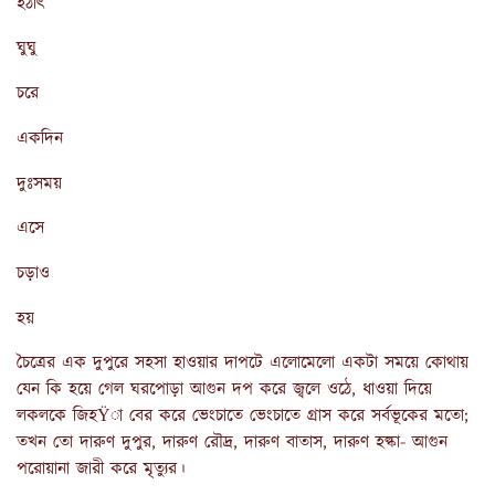
হঠাৎ
ঘুঘু
চরে
একদিন
দুঃসময়
এসে
চড়াও
হয়
চৈত্রের এক দুপুরে সহসা হাওয়ার দাপটে এলোমেলো একটা সময়ে কোথায়
যেন কি হয়ে গেল ঘরপোড়া আগুন দপ করে জ্বলে ওঠে, ধাওয়া দিয়ে
লকলকে জিহŸা বের করে ভেংচাতে ভেংচাতে গ্রাস করে সর্বভূকের মতো;
তখন তো দারুণ দুপুর, দারুণ রৌদ্র, দারুণ বাতাস, দারুণ হল্কা- আগুন
পরোয়ানা জারী করে মৃত্যুর।