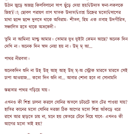
উঠান জুড়ে অজস্র কিলবিলানো সাপ ছুঁড়ে দেয়া হয়Ñউদ্যত ফনা-লকলকে
জিহŸা; ছোবল পরায়ণ প্রাণ ঘাতক উদ্যতÑপ্রশ্ন চিহ্নের মতোÑসাপের
মাথা ছন্দে ছন্দে দুলতে থাকে অবিরাম- শীতল, হিম এক প্রবাহ উদগীরিত,
সঞ্চালিত হতে থাকে অভ্রভেদী।
তুমি না আমিনা! মান্চু আমার। তোমার দুধ দুইটা কেমন আছে? অনেক দিন
দেখি না। অনেক দিন স্বাদ নেয়া হয় না। উম্ ম্ আ...
পাথর নীরবতা।
অনেকদিন শুনি না উহ্ উহ্ আহ্ আহ্ উম্ ম্-অ স্ট্রোক মারতে মারতে সেই
চাপা আওয়াজ... কতো দিন শুনি না... আবার শোনা হবে না সোনামনি
স্তব্ধতার পাথর গড়িয়ে যায়।
এখনও কী শিশ্ন চালনা করলে যোনির অতলে চটচটে ভাব টের পাওয়া যায়?
হাতির কানের মতো যোনির দরজা ঠিক আগের মতো শিশ্ন আঁকড়ে ধরে
রাখে আর ছাড়তে চায় না, মনে হয় ভেতরে টেনে নিয়ে যাবে- এখনও কী
আগের মতো তাই হয়?