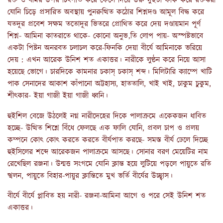
রক্ত ও বমির উপর চিৎপাত করে ফেলে দিয়ে উরু দুইটা ফাঁক করে রক্তঝরা
যোনি চিড়ে প্রসারিত অবস্থায় পুনরুত্থিত কঠোর শিশ্নদণ্ড আমূল বিদ্ধ করে
যতদূর প্রবেশ সক্ষম ততোদূর ভিতরে প্রোথিত করে দেয় দণ্ডায়মান পূর্ণ
শিশ্ন- আমিনা কাতরাতে থাকে- কোনো অনুভ‚তি লোপ পায়- অস্পষ্টভাবে
একটা পিষ্টন অনরবত চলাচল করে-ফিনকি দেয়া বীর্যে আমিনাকে ভরিয়ে
দেয় : এখন আরেক উনিশ শত একাত্তর। নারীকে লুণ্ঠন করে নিয়ে আসা
হয়েছে ভোগে। চারদিকে কামনার চকাস্ চকাস্ শব্দ। মিলিটারি ক্যাম্পে খাটি
পাক সেনাদের আকাশ কাঁপানো অট্টহাস্য, হাততালি, খাই খাই, চাকুম চুকুম,
শীৎকার- ইয়া গাজী ইয়া গাজী ধ্বনি।
হুইশিল বেজে উঠলেই নগ্ন নারীদেহের দিকে পালাক্রমে একেকজন ধাবিত
হচ্ছে- উত্থিত শিশ্নে বিঁধে ফেলছে এক ফালি যোনি, প্রবল চাপ ও প্রলয়
কম্পনে কোৎ কোৎ করতে করতে বীর্যপাত করছে- সমস্ত বীর্য ঢেলে দিচ্ছে
হুইসিলের শব্দে আরেকজন পালাক্রমে আসছে। সোনার বরণ মেয়েটির নাম
রেখেছিল রঞ্জনা। উন্মত্ত সংগমে যোনি ক্লান্ত হয়ে লুটিয়ে পড়লে পায়ুতে রতি
স্খলন, পায়ুতে বিহার-পায়ুর ক্লান্তিতে মুখ ভর্তি বীর্যের উচ্ছ্বাস।
বীর্যে বীর্যে প্লাবিত হয় নারী- রঞ্জনা-আমিনা আগে ও পরে সেই উনিশ শত
একাত্তর।