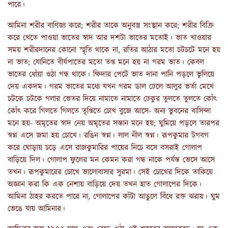
পারে।
আমিনা শরীর বাণিজ্য করে; শরীর তাকে অনুবস্ত্র সংস্থান করে; শরীর বিক্রি
করে খেতে পাওয়া ভাতের স্বাদ আর দশটা ভাতের মতোই। ভাত খাওয়ার
সময় শরীরদানের কোনো স্মৃতি থাকে না, রতির আঠার মতো চটচটে মনে হয়
না ভাত; যোনিতে বীর্যপাতের মতো তপ্ত মনে হয় না গরম ভাত। কেবল
ভাতের ধোঁয়া ওঠা গন্ধ থাকে। ক্ষিদার পেটে ভাত দানা পানি পড়লে ভুলিয়ে
দেয় একদম। গরম ভাতের মধ্যে যখন গরম ডাল ঢেলে আলুর ভর্তা মেখে
চটকে চটকে গলার ভেতর দিয়ে নামাতে নামাতে ঢেকুর তুলতে তুলতে কোঁৎ
কোঁৎ করে গিলতে গিলতে তৃপ্তিতে চোখ বুজে আসে- অন্য ভুবনের বাসিন্দা
মনে হয়- অমৃতের স্বাদ নেয় অমৃতের সন্তান মনে হয়; ঘুমিয়ে পড়লে তারপর
স্বপ্ন এসে জমা হয় চোখে। রঙিন স্বপ্ন। লাল নীল স্বপ্ন। রূপকুমার টগবগ
করে ঘোড়ায় চড়ে এসে রাজকুমারির পায়ের নিচে বসে বসরাই গোলাপ
বাড়িয়ে দিল। গোলাপ ফুলের মন কেমন করা গন্ধ নাকে পর্যন্ত ভেসে আসে
তখন। রূপকুমারের চোখে ভালোবাসার সুরমা। সেই চোখের দিকে তাকিয়ে
অজ্ঞান করা কি এক নেশায় বাড়িয়ে দেয় তখন হাত গোলাপের দিকে।
আমিনা ঠাহর করতে পারে না, গোলাপের কাঁটা আঙুলে বিঁধে রক্ত ঝরায়। ঘুম
ভেঙে যায় আমিনার।