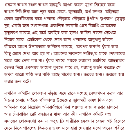
ধাবমান আগুন চঞ্চল আগুন মারমুখি আগুন কমলা মুখো সিংহের মতো
আগুন দিগি¦দিক জ্ঞান শূন্য করে ফেলে- জুতোচটি, অর্থ সম্পদ, তল্পিতল্পা
ফেলে আর্তচিৎকার করে পালাতে দৌড়াতে দৌড়াতে টুপটাপ ঝুপঝাপ ধুড়মুড়
দুই একটা জান সংবাদপত্রে প্রকাশিত সরকারী প্রেস বিজ্ঞপ্তি মোতাবেক
মৃত্যুবরণ করেছে এই মর্মে অবহিত করা হলেও আমিনা স্বচক্ষে দেখেছে
নিজের মাকে, ছোটবেলা থেকে দেখে আসা খালাদের আলুথালু আঁচলে
কীভাবে আগুন উদ্দামভাবে আলিঙ্গন করেছে। তারপর অনর্গল ধুঁয়ায় আর
কিছু চোখে দেখা আর হয় না। আগুনের দাবানলে দগ্ধীভ‚ত মাকে শেষবারের
মতো আর দেখা যায় না। ধুঁয়ার গমকে গমকে চারবেলা চারদিকে আচ্ছন্নতার
ভেতর দিয়ে একসময় আমেনা বুঝতে পারে যে, পরমাণু অর্জন করেছে সে
অথবা আরো শাস্তি তার বাকি আছে পাপের জন্য। জন্মের জন্য। জন্মকে জয়
করার জন্য বটে।
নাগরিক কমিটির লোকজন দাঁড়ায় এসে রাতে যথেচ্ছ বেশ্যাগমন করত আর
দিনের বেলায় মাইকে পতিতালয় উচ্ছেদের জ্বালাময়ী ভাষণ দিত বলে
আমিনারা ধরে নিয়েছিল অনিবার্যভাবে বিনা পয়সায় কাজ কারবার চালানো
আর চাঁদাবাজির রেট বাড়ানোর ধান্দা আর কী। নাগরিক কমিটি সভ্য
সমাজের লোকসংখ্যা কম না তবুও ফ্রি শারীরিক সেবাদান বেহুদা খর্চা হিসেবে
মেনে নিতে পারলেও তিন-চার ডবল মাসোহারা দেওয়ার মতো তাদের শরীরে