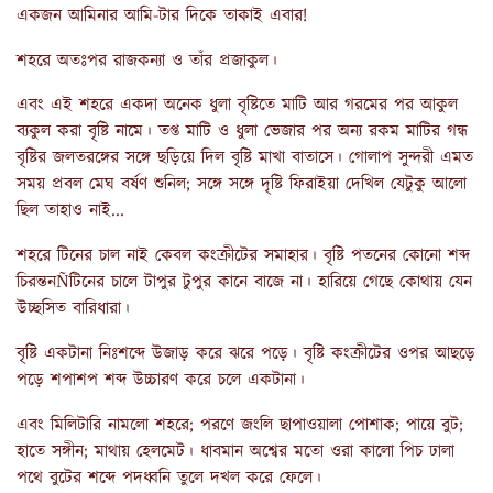
একজন আমিনার আমি-টার দিকে তাকাই এবার!
শহরে অতঃপর রাজকন্যা ও তাঁর প্রজাকুল।
এবং এই শহরে একদা অনেক ধুলা বৃষ্টিতে মাটি আর গরমের পর আকুল
ব্যকুল করা বৃষ্টি নামে। তপ্ত মাটি ও ধুলা ভেজার পর অন্য রকম মাটির গন্ধ
বৃষ্টির জলতরঙ্গের সঙ্গে ছড়িয়ে দিল বৃষ্টি মাখা বাতাসে। গোলাপ সুন্দরী এমত
সময় প্রবল মেঘ বর্ষণ শুনিল; সঙ্গে সঙ্গে দৃষ্টি ফিরাইয়া দেখিল যেটুকু আলো
ছিল তাহাও নাই...
শহরে টিনের চাল নাই কেবল কংক্রীটের সমাহার। বৃষ্টি পতনের কোনো শব্দ
চিরন্তনÑটিনের চালে টাপুর টুপুর কানে বাজে না। হারিয়ে গেছে কোথায় যেন
উচ্ছসিত বারিধারা।
বৃষ্টি একটানা নিঃশব্দে উজাড় করে ঝরে পড়ে। বৃষ্টি কংক্রীটের ওপর আছড়ে
পড়ে শপাশপ শব্দ উচ্চারণ করে চলে একটানা।
এবং মিলিটারি নামলো শহরে; পরণে জংলি ছাপাওয়ালা পোশাক; পায়ে বুট;
হাতে সঙ্গীন; মাথায় হেলমেট। ধাবমান অশ্বের মতো ওরা কালো পিচ ঢালা
পথে বুটের শব্দে পদধ্বনি তুলে দখল করে ফেলে।