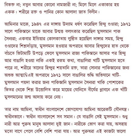
বিভক্ত না; নতুন আবার কোনো নামজারী না; মিলে মিলে একাকার হয়
একক। শরীরে রক্ত ও পানির কোন আলাদা জাত বিলীন।
আমিনার মাকে, ১৯৪৭ এর দাঙ্গায় উদ্যাম ধর্ষণ করেছিল হিন্দু গুণ্ডারা; ১৯৭১
সালে পাকিস্তানে মাকে আবার উন্মত্ত বলাৎকার করেছিল মুসলমান পাক
সৈন্যরা; একবার ইন্ডিয়ার কোলকাতায় লুণ্ঠিত হয়েছিল দাঙ্গার সময়, হিন্দু
গুণ্ডাদের শিশ্নদাঁড়ায়, মুসলমান হওয়ার অপরাধে আবার হিন্দুদের হাত থেকে
বাঁচতে ভিটামাটি উপড়ে ফেলে মুসলমান রাজ্য পাকিস্তানে আসার পর হিন্দু
আর বাঙালি হওয়া নাকি একই রকম কথা, বাঙালিরা খাটি মুসলমান হতে
পারে না, শরীরে তাদের হিন্দুর শয়তানি রক্ত, তারা সোনার পাকিস্তানের জন্য
অশুভ আত্মাÑএই অপরাধে ১৯৭১ সালে বাঙালির শুদ্ধি অভিযানে খাটি-
মুসলমান পয়দা করার জন্য পাকিস্তানি মুসলমান সৈন্যরা খাকি পোশাকের
ভিতর থেকে শিশ্ন উত্তোলিত করে মায়ের যোনিতে বীর্যের প্লাবনে এক খাঁটি
মুসলমানের জন্ম আদায় করে নেয়।
তার নাম আমিনা, স্বাধীন বাংলাদেশে ভোগযোগ্য আমিনা আরেকটি যৌনযন্ত্র।
স্বাধীনভাবে। স্বাধীন বাংলাদেশে সব সমান। যে বাঙালি সেই মুসলমান। শুধু
নারী আর পুরুষ মানুষ আলাদা দুই জান। নারীকে ভোগ করা যায়, অসহায়
মতো বাগে পেলে বেশি বেশি পারা যায়। আর পুরুষরা এই কাজটা ভালো