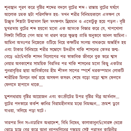
শূন্যস্থান পূরণ করে বৃষ্টির শব্দের বদলে বুটের শব্দ। রাস্তায় বুটের ঘর্ষণে
আলোক চমক ছটা পরিলক্ষিত হয়- তখন শরীর বিনিময়কালে এতক্ষণ যে
উচ্ছৃত শিশ্নটা উন্মাতাল ছিল তৎক্ষণাৎ ম্রিয়মান ও এতোটুকু হয়ে পড়ল। বৃষ্টি
মুখরতায় বুটের শব্দ হয়তো মতো এক আতংক বিস্তার করে যে, খাপখোলা
লিঙ্গটা সিটিয়ে গেল আর তা ধারণ করে ক্ষুদ্রত্ব প্রাপ্তি অনুভবে আনল আমিনা।
আমিনা অতঃপর নিজেকে গুটিয়ে নিয়ে কক্ষটির সংলগ্ন বাথরুমে অন্তর্হিত হয়
এবং টাকার বিনিময়ে শরীর সম্ভোগে উদগ্রীব খাকি শাসনের ভেতর জন্ম-
বেড়ে ওঠাÑখাকি শাসন বিলোপের পর স্বাভাবিক জীবনে বুক ভরে শ্বাস
নেয়ার অবকাশের সাময়িক বিরতির পর খাকি শাসনের মতো কিছু একটার
পুনরাবৃত্তির ছায়া আবির্ভাবের হীম শীতল সাপের স্পর্শে থরকম্পমান লোকটি
শারীরিক মিলনে ব্যর্থ হয়ে অসফল কসরৎ শেষে বড়ো বড়ো শ্বাস ফেলতে
ফেলতে হাপাতে থাকে...
মুশলধারায় বৃষ্টির আয়োজন এবং কংক্রীটের উপর বৃষ্টির তীব্র আর্তনাদ...
বুটের পদভারে কর্কশ ধ্বনির বিরামহীনতার মধ্যে নিমজ্জন... ক্রমশ ডুবে
যাওয়া, তলিয়ে পড়া ঘটে।
তারপর দিন স¤প্রচারিত অধ্যাদেশ, বিধি নিষেধ, কালাকানুনÑতোরঙ্গ থেকে
ঝেড়ে মুছে বের করে আনা ন্যাপথলিনের গন্ধময় সেই পুরাতন কাহিনীর