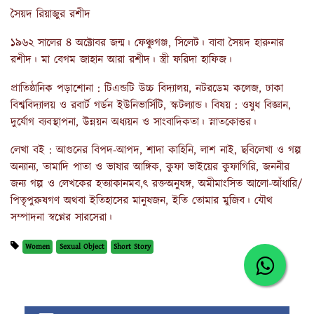
সৈয়দ রিয়াজুর রশীদ
১৯৬২ সালের ৪ অক্টোবর জন্ম। ফেঞ্চুগঞ্জ, সিলেট। বাবা সৈয়দ হারুনার
রশীদ। মা বেগম জাহান আরা রশীদ। স্ত্রী ফরিদা হাফিজ।
প্রাতিষ্ঠানিক পড়াশোনা : টিএন্ডটি উচ্চ বিদ্যালয়, নটরডেম কলেজ, ঢাকা
বিশ্ববিদ্যালয় ও রবার্ট গর্ডন ইউনিভার্সিটি, স্কটল্যান্ড। বিষয় : ওষুধ বিজ্ঞান,
দুর্যোগ ব্যবস্থাপনা, উন্নয়ন অধ্যয়ন ও সাংবাদিকতা। স্নাতকোত্তর।
লেখা বই : আগুনের বিপদ-আপদ, শাদা কাহিনি, লাশ নাই, ছবিলেখা ও গল্প
অন্যান্য, তামাদি পাতা ও ভাষার আঙ্গিক, কুফা ভাইয়ের কুফাগিরি, জননীর
জন্য গল্প ও লেখকের হত্যাকানমব,ৎ রক্তঅনুষঙ্গ, অমীমাংসিত আলো-আঁধারি/
পিতৃপুরুষগণ অথবা ইতিহাসের মানুষজন, ইতি তোমার মুজিব। যৌথ
সম্পাদনা স্বপ্নের সারসেরা।
Women
Sexual Object
Short Story