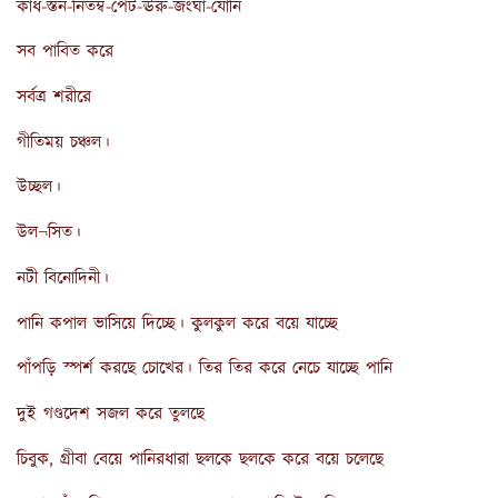
কাঁধ-স্তন-নিতম্ব-পেট-ঊরু-জংঘা-যোনি
সব পাবিত করে
সর্বত্র শরীরে
গীতিময় চঞ্চল।
উচ্ছল।
উল¬সিত।
নটী বিনোদিনী।
পানি কপাল ভাসিয়ে দিচ্ছে। কুলকুল করে বয়ে যাচ্ছে
পাঁপড়ি স্পর্শ করছে চোখের। তির তির করে নেচে যাচ্ছে পানি
দুই গণ্ডদেশ সজল করে তুলছে
চিবুক, গ্রীবা বেয়ে পানিরধারা ছলকে ছলকে করে বয়ে চলেছে