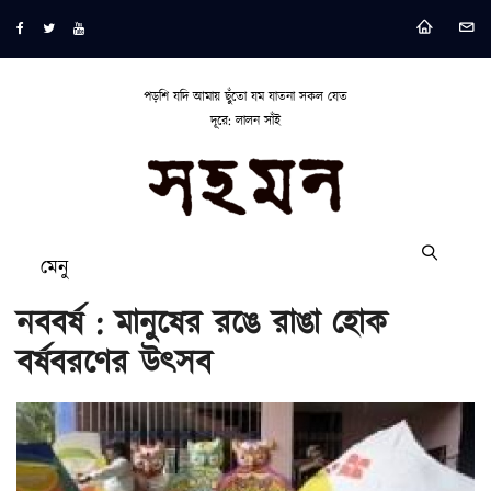
পড়শি যদি আমায় ছুঁতো যম যাতনা সকল যেত
দূরে: লালন সাঁই
মেনু
নববর্ষ : মানুষের রঙে রাঙা হোক
বর্ষবরণের উৎসব