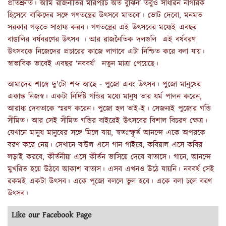
প্রতিশ্রুতি। আমি রাজনীতির মারপ্যাঁচ অত বুঝিনা তবুও সাধারন নাগরিক
হিসেবে বাকিদের সঙ্গে গণতন্ত্রের উৎসবে মাতবো। ভোট দেবো, মনমত
সরকার গড়তে সাহায্য করব। গণতন্ত্রের এই উৎসবের মধ্যেই এবছর
বাঙালির বর্ষবরণের উৎসব । আর রাজনৈতিক দলগুলি এই বর্ষবরণ
উৎসবকে নিজেদের প্রচারের কাজে লাগাবে এটা নিশ্চিত করে বলা যায়।
স্বাভাবিক ভাবেই এবছর ‘নববর্ষ’ নতুন মাত্রা পেয়েছে।
আমাদের শাস্ত্রে দু'টো শব্দ আছে - পুজো এবং উৎসব। পুজো মানুষের
একান্ত নিজস্ব। একটা নির্দিষ্ট গন্ডির মধ্যে মানুষ তার ধর্ম পালন করেন,
আরাধ্য দেবতাকে স্মরণ করেন। পুজো হল তাই-ই। সেজন্যই পুজোর গন্ডি
সীমিত। আর সেই সীমিত গন্ডির বাইরেই উৎসবের বিশাল বিচরণ ক্ষেত্র।
যেখানে মানুষ মানুষের সঙ্গে মিলে যায়, স্বতঃস্ফূর্ত আনন্দে একে অপরকে
বরণ করে নেয়। সেখানে বাউল এসে গান গাইবে, কবিয়াল এসে কবির
লড়াই করবে, কীর্তনীয়া এসে কীর্তন ভাসিয়ে দেবে বাতাসে। গানে, আনন্দে
মুখরিত হয়ে উঠবে আকাশ বাতাস। এসব এখনও উঠে যায়নি। নববর্ষ সেই
রকমই একটা উৎসব। একে পূজো বললে ভুল হবে। একে বলা চলে বরণ
উৎসব।
Like our Facebook Page