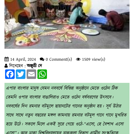
14 April, 2024
0 Comment(s)
1509 view(s)
লিখেছেন :
অঞ্জুশ্রী দে
Facebook
Twitter
Email
WhatsApp
এপার বাংলার মানুষ যেমন নববর্ষে বিভিন্ন অনুষ্ঠানে মেতে ওঠেন ঠিক
তেমনি ওপার বাংলার বাঙালিরাও মেতে ওঠেন বর্ষবরণের উৎসবে।
নববর্ষের দিন রমনার বটমূলে ছায়ানটের গানের অনুষ্ঠান হয়। সূর্য উঠার
সাথে সাথে নতুন বছরের মঙ্গল কামনায় রমনার বটমূল গানে গানে মুখরিত
হয়ে উঠে। সকলে মিলে একই সুরে গেয়ে ওঠে-“এসো, হে বৈশাখ এসো
এসো”। আর ঢাকা বিশ্ববিদ্যালয়ের চারুকলা বিভাগ গ্রামীন সংস্কৃতিকে