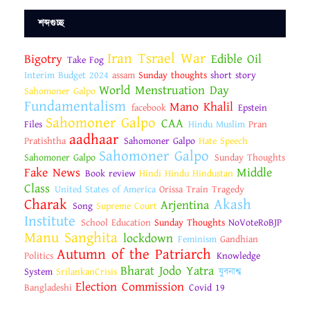
শব্দগুচ্ছ
Iran Tsrael War
Bigotry
Edible Oil
Take Fog
Interim Budget 2024
assam
Sunday thoughts
short story
World Menstruation Day
Sahomoner Galpo
Fundamentalism
Mano Khalil
facebook
Epstein
Sahomoner Galpo
CAA
Files
Hindu Muslim
Pran
aadhaar
Pratishtha
Sahomoner Galpo
Hate Speech
Sahomoner Galpo
Sahomoner Galpo
Sunday Thoughts
Fake News
Middle
Book review
Hindi Hindu Hindustan
Class
United States of America
Orissa Train Tragedy
Charak
Akash
Arjentina
Song
Supreme Court
Institute
School Education
Sunday Thoughts
NoVoteRoBJP
Manu Sanghita
lockdown
Feminism
Gandhian
Autumn of the Patriarch
Politics
Knowledge
Bharat Jodo Yatra
System
SrilankanCrisis
যুবনাশ্ব
Election Commission
Bangladeshi
Covid 19