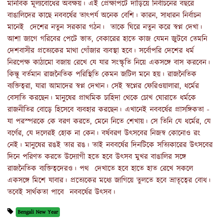
মানবিক মূল্যবোধের অবক্ষয়। এই প্রেক্ষাপটে দাঁড়িয়ে নির্বাচনের বছরে
বাঙালিদের কাছে নববর্ষের তাৎপর্য অনেক বেশি। কারন, সাধারন নির্বাচন
মানেই দেশের নতুন সরকার গঠন। তাকে ঘিরে নতুন করে স্বপ্ন দেখা।
আশা জাগে গরিবের পেটে ভাত, বেকারের হাতে কাজ যেমন জুটবে তেমনি
দেশবাসীর প্রত্যেকের মাথা গোঁজার ব্যবস্থা হবে। সর্বোপরি দেশের ধর্ম
নিরপেক্ষ কাঠামো বজায় রেখে যে যার সংস্কৃতি নিয়ে একসঙ্গে বাস করবেন।
কিন্তূ বর্তমান রাজনৈতিক পরিস্থিতি কেমন জটিল মনে হয়। রাজনৈতিক
ব্যক্তিত্বরা, যারা আমাদের স্বপ্ন দেখান। সেই স্বপ্নের ফেরিওয়ালারা, ধর্মের
বেসাতি করছেন। মানুষের প্রাথমিক চাহিদা থেকে চোখ ঘোরাতে ধর্মকে
রাজনীতির বোড়ে হিসেবে ব্যবহার করছেন। এখানেই নববর্ষের প্রাসঙ্গিকতা -
যা পরস্পরকে কে বরণ করতে, মেনে নিতে শেখায়। সে তিনি যে ধর্মের, যে
বর্ণের, যে দলেরই হোক না কেন। বর্ষবরণ উৎসবের নিজস্ব কোনোও রং
নেই। মানুষের রঙই তার রঙ। তাই নববর্ষের দিনটিকে সত্যিকারের উৎসবের
দিনে পরিণত করতে উদ্যোগী হতে হবে উৎসব মুখর বাঙালির সঙ্গে
রাজনৈতিক ব্যক্তিত্বদেরও। পথ দেখাতে হবে হাতে হাত রেখে সকলে
একসঙ্গে মিশে যাবার। প্রত্যেকের মধ্যে জাগিয়ে তুলতে হবে ভ্রাতৃত্বের বোধ।
তবেই সার্থকতা পাবে নববর্ষের উৎসব।
Bengali New Year