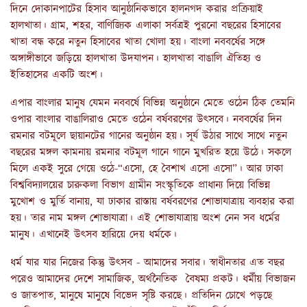
দিনে দোকানপাটের হিসাব আনুষ্ঠানিকভাবে হালনগদ করার প্রক্রিয়াই
হালখাতা। গ্রাম, শহর, বাণিজ্যিক এলাকা সর্বত্রই পুরনো বছরের হিসাবের
খাতা বন্ধ করে নতুন হিসাবের খাতা খোলা হয়। বাংলা নববর্ষের সঙ্গে
অঙ্গাঙ্গীভাবে জড়িয়ে হালখাতা উদযাপন। হালখাতা বাঙালি ঐতিহ্য ও
ইতিহাসের একটি অংশ।
এপার বাংলার মানুষ যেমন নববর্ষে বিভিন্ন অনুষ্ঠানে মেতে ওঠেন ঠিক তেমনি
ওপার বাংলার বাঙালিরাও মেতে ওঠেন বর্ষবরণের উৎসবে। নববর্ষের দিন
রমনার বটমূলে ছায়ানটের গানের অনুষ্ঠান হয়। সূর্য উঠার সাথে সাথে নতুন
বছরের মঙ্গল কামনায় রমনার বটমূল গানে গানে মুখরিত হয়ে উঠে। সকলে
মিলে একই সুরে গেয়ে ওঠে-“এসো, হে বৈশাখ এসো এসো”। আর ঢাকা
বিশ্ববিদ্যালয়ের চারুকলা বিভাগ গ্রামীন সংস্কৃতিকে প্রাধান্য দিয়ে বিভিন্ন
মুখোশ ও মুর্তি বানায়, যা ঢাকার রাস্তায় বর্ষবরণের শোভাযাত্রায় ব্যবহার করা
হয়। তার নাম মঙ্গল শোভাযাত্রা। এই শোভাযাত্রায় অংশ নেন সব ধর্মের
মানুষ। এখানেই উৎসব হারিয়ে দেয় ধর্মকে।
ধর্ম যার যার নিজের কিন্তু উৎসব - আমাদের সবার। স্বাধীনতার এত বছর
পরেও আমাদের দেশে সামাজিক, অর্থনৈতিক বৈষম্য প্রকট। ধর্মীয় বিভাজন
ও জাতপাত, মানুষে মানুষে বিভেদ সৃষ্টি করছে। প্রতিদিন চোখে পড়ছে