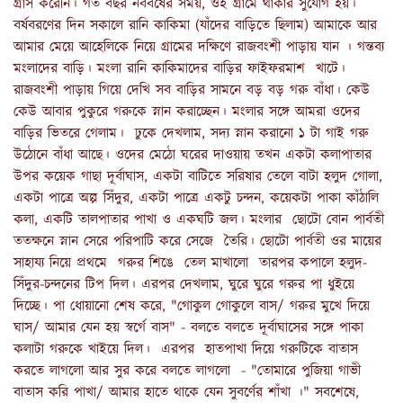
গ্রাস করেনি। গত বছর নববর্ষের সময়, ওই গ্রামে থাকার সুযোগ হয়।
বর্ষবরণের দিন সকালে রানি কাকিমা (যাঁদের বাড়িতে ছিলাম) আমাকে আর
আমার মেয়ে আহেলিকে নিয়ে গ্রামের দক্ষিণে রাজবংশী পাড়ায় যান । গন্তব্য
মংলাদের বাড়ি। মংলা রানি কাকিমাদের বাড়ির ফাইফরমাশ খাটে।
রাজবংশী পাড়ায় গিয়ে দেখি সব বাড়ির সামনে বড় বড় গরু বাঁধা। কেউ
কেউ আবার পুকুরে গরুকে স্নান করাচ্ছেন। মংলার সঙ্গে আমরা ওদের
বাড়ির ভিতরে গেলাম। ঢুকে দেখলাম, সদ্য স্নান করানো ১ টা গাই গরু
উঠোনে বাঁধা আছে। ওদের মেঠো ঘরের দাওয়ায় তখন একটা কলাপাতার
উপর কয়েক গাছা দূর্বাঘাস, একটা বাটিতে সরিষার তেলে বাটা হলুদ গোলা,
একটা পাত্রে অল্প সিঁদুর, একটা পাত্রে একটু চন্দন, কয়েকটা পাকা কাঁঠালি
কলা, একটি তালপাতার পাখা ও একঘটি জল। মংলার ছোটো বোন পার্বতী
ততক্ষনে স্নান সেরে পরিপাটি করে সেজে তৈরি। ছোটো পার্বতী ওর মায়ের
সাহায্য নিয়ে প্রথমে গরুর শিঙে তেল মাখালো তারপর কপালে হলুদ-
সিঁদুর-চন্দনের টিপ দিল। এরপর দেখলাম, ঘুরে ঘুরে গরুর পা ধুইয়ে
দিচ্ছে। পা ধোয়ানো শেষ করে, "গোকুল গোকুলে বাস/ গরুর মুখে দিয়ে
ঘাস/ আমার যেন হয় স্বর্গে বাস" - বলতে বলতে দূর্বাঘাসের সঙ্গে পাকা
কলাটা গরুকে খাইয়ে দিল। এরপর হাতপাখা দিয়ে গরুটিকে বাতাস
করতে লাগলো আর সুর করে বলতে লাগলো - "তোমারে পুজিয়া গাভী
বাতাস করি পাখা/ আমার হাতে থাকে যেন সুবর্ণের শাঁখা ।" সবশেষে,