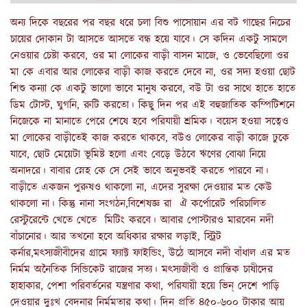
অন্য দিকে বছরের পর বছর ধরে চলা বিশু পাসোয়ান এর বট গাছের নিচের
চায়ের দোকান টা আসতে আসতে বন্ধ হয়ে যাবে। সে কদিন একটু সামলে
নেওয়ার চেষ্টা করবে, ওর মা লোকের বাড়ী বাসন মাজে, ও ভেবেছিলো ওর
মা কে এবার আর লোকের বাড়ী কাজ করতে দেবে না, ওর সদ্য হওয়া ছোট
শিশু কন্যা কে একটু ভালো ভাবে মানুষ করবে, বউ টা ওর সাথে হাতে হাতে
ডিম টোস্ট, ঘুগনি, রুটি করতো। কিছু দিন পর এই বহুজাতিক কম্পিটিশনে
নিজেকে না মানাতে পেরে শেষে হবে পরিযায়ী শ্রমিক। বয়েস হওয়া সত্বেও
মা লোকের বাড়ীতেই কাজ করতে থাকবে, বউও লোকের বাড়ী কাজে ঢুকে
যাবে, ছোট মেয়েটা ভূমিষ্ট হলো এবং বেড়ে উঠবে ঋণের বোঝা নিয়ে
অনাদরে। বাবার স্নেহ কে সে সেই ভাবে অনুভবই করতে পারবে না।
বাড়ীতে একজন পুরুষও থাকলো না, এদের সুরক্ষা দেওয়ার মত কেউ
থাকলো না। কিন্তু নানা সংগঠন,বিশেষজ্ঞ রা ঐ কর্পোরেট পরিচালিত
রেস্টুরেন্টে খেতে খেতে মিটিং করবে। আবার পোস্টারও মারবেন নদী
বাঁচানোর। আর তখনো হবে অধিকার রক্ষার লড়াই, স্ট্রিট
কর্নার,মৎস্যজীবীদের গ্রামে ফ্যাক্ট ফাইন্ডিং, উঠে আসবে নদী বাঁধাল এর মত
নির্মম অনৈতিক সিন্ডিকেট রাজের সত্য। মৎস্যজীবী ও প্রান্তিক চাষীদের
হাহাকার, পেশা পরিবর্তনের যন্ত্রণার কথা, পরিযায়ী হয়ে ভিন্ দেশে পাড়ি
দেওয়ার দুঃখ বেদনার নির্মমতার কথা। দিন প্রতি ৪৫০-৬০০ টাকার আয়