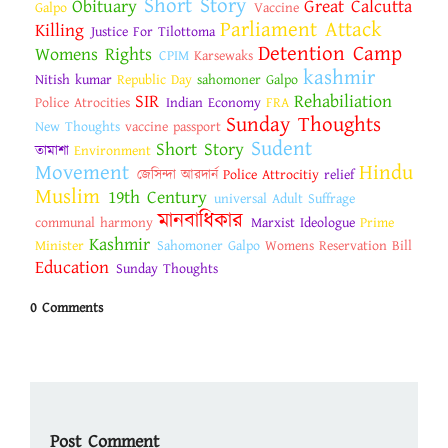
Short Story
Obituary
Great Calcutta
Galpo
Vaccine
Parliament Attack
Killing
Justice For Tilottoma
Detention Camp
Womens Rights
CPIM
Karsewaks
kashmir
Nitish kumar
Republic Day
sahomoner Galpo
SIR
Rehabiliation
Police Atrocities
Indian Economy
FRA
Sunday Thoughts
New Thoughts
vaccine passport
Sudent
Short Story
তামাশা
Environment
Movement
Hindu
জেসিন্দা আরদার্ন
Police Attrocitiy
relief
Muslim
19th Century
universal Adult Suffrage
মানবাধিকার
communal harmony
Marxist Ideologue
Prime
Kashmir
Minister
Sahomoner Galpo
Womens Reservation Bill
Education
Sunday Thoughts
0 Comments
Post Comment