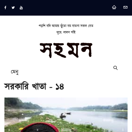
পড়শি যদি আমায় ছুঁতো যম যাতনা সকল যেত
দূরে: লালন সাঁই
মেনু
সরকারি খাতা - ১৪