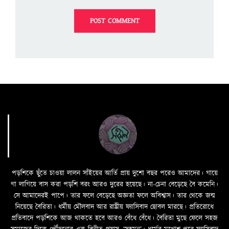
পড়শিকে ছুঁতে চাওয়া লালন সাঁইয়ের আর্তি প্রায় দুশো বছর পরেও আমাদের। গায়ে
গা লাগিয়ে বাস করা পড়শি বরং আরও দুরের হয়েছে। না-চেনা বেড়েছে বৈ কমেনি।
সে আমাদেরই পাপে। তার ফলে বেড়েছে অজ্ঞতা ফলে অবিশ্বাস। তার থেকে জন্ম
নিয়েছে বৈরিতা। ধর্মীয় মৌলবাদ আর রাষ্ট্রীয় ফ্যাসিবাদ ছোবল মারছে। প্রতিরোধে
প্রতিবাদে পড়শিকে আজ থাকতে হবে আরও বেঁধে বেঁধে। বৈরিতা মুছে ফেলে সহজ