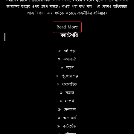
সমাজের দিকে পৌঁছনোর এক বিনীত প্রয়াস, ‘সহমন’। ধর্মের মুখোশ পরে ফ্যাসিবাদ
আমাদের ঘাড়ের ওপর চেপে বসছে। খাওয়া পরা কথা বলা—­­ যে কোনও অধিকারই
আজ বিপন্ন। তারা ধর্মকে করেছে রাজনীতির হাতিয়ার।
Read More
ক্যাটেগরি
বই পড়া
কথাবার্তা
স্মরণ
পুজোর গল্প
ধারাবাহিক
সমাজ
সম্পর্ক
দেশকাল
অন্য অর্থ
কাটাছেঁড়া